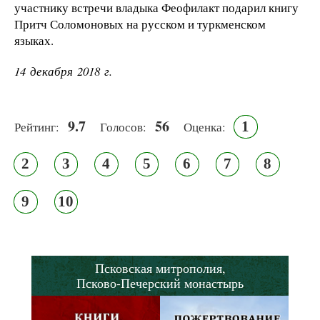
участнику встречи владыка Феофилакт подарил книгу
Притч Соломоновых на русском и туркменском
языках.
14 декабря 2018 г.
9.7
56
1
Рейтинг:
Голосов:
Оценка:
2
3
4
5
6
7
8
9
10
Псковская митрополия,
Псково-Печерский монастырь