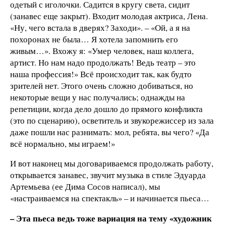
одетый с иголочки. Садится в кругу света, сидит
(занавес еще закрыт). Входит молодая актриса, Лена.
«Ну, чего встала в дверях? Заходи». – «Ой, а я на
похоронах не была… Я хотела запомнить его
живым…». Вхожу я: «Умер человек, наш коллега,
артист. Но нам надо продолжать! Ведь театр – это
наша профессия!» Всё происходит так, как будто
зрителей нет. Этого очень сложно добиваться, но
некоторые вещи у нас получались; однажды на
репетиции, когда дело дошло до прямого конфликта
(это по сценарию), осветитель и звукорежиссер из зала
даже пошли нас разнимать: мол, ребята, вы чего? «Да
всё нормально, мы играем!»
И вот наконец мы договариваемся продолжать работу,
открывается занавес, звучит музыка в стиле Эдуарда
Артемьева (ее Дима Сосов написал), мы
«настраиваемся на спектакль» – и начинается пьеса…
– Эта пьеса ведь тоже вариация на тему «художник