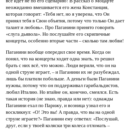
всё идет не по его сценарию! В рассказ о Моцарте
неожиданно вмешивается его жена Констанция,
которая говорит: «Тебя нет, но я уверена, что Он
принял тебя в Свои объятия, потому что только Он дает
талант и любовь». Про Паганини принято говорить
«слуга дьявола». Но послушайте его скрипичные
концерты, особенно вторые части – сколько там любви!
Паганини вообще опередил свое время. Когда он
понял, что на концерты ходит одна знать, то решил
брать с них всё, что можно. Люди верили, что он на
одной струне играет, – и Паганини их не разубеждал,
лишь бы платили побольше. А деньги были Паганини
нужны, потому что он поддерживал гарибальдистов,
любил Италию. Но втайне он, конечно, смеялся. Есть
такая история (не знаю, правда или нет): однажды
Паганини ехал по Парижу, и возница узнал его и
воскликнул: «О! Это вы! А правда, что вы на одной
струне играете?» Паганини ему ответил: «Послушай,
друг, если у твоей коляски три колеса отломать –