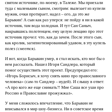
святом источнике, по-моему, в Талеже. Мы приехали
туда с маленьким сыном, смотрим: вылезает из купели
мужик, очки протирает, надел – ого, да это же
Барыкин! А сын как раз уперся: не пойду я ни в какой
источник, там вода холодная. И тут Сан Саныч,
накрывшись полотенцем, ему целую лекцию про этот
источник прочел: что, как да зачем. После этого сын,
как кролик, загипнотизированный удавом, в эту купель
полез
(смеется)
.
И вот, когда Барыкин умер, я стал искать, кто мог бы о
нем рассказать. Нашел Игоря Сандлера, который
помог осуществить этот проект. Предупредил его:
«Игорь Борисыч, я хочу снять кино про православного
человека» (сам-то Сандлер – иудей). И слышу в ответ:
«А про кого же еще снимать?! Мне Саша все уши про
Россию и Православие прожужжал».
У меня сложилось впечатление, что Барыкин не
вписывался в мир шоу-бизнеса. Ни в советское время