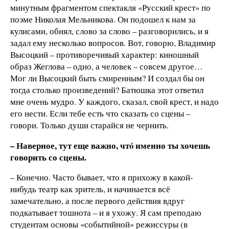
минутным фрагментом спектакля «Русский крест» по
поэме Николая Мельникова. Он подошел к нам за
кулисами, обнял, слово за слово – разговорились, и я
задал ему несколько вопросов. Вот, говорю, Владимир
Высоцкий – противоречивый характер: киношный
образ Жеглова – одно, а человек – совсем другое…
Мог ли Высоцкий быть смиренным? И создал бы он
тогда столько произведений? Батюшка этот ответил
мне очень мудро. У каждого, сказал, свой крест, и надо
его нести. Если тебе есть что сказать со сцены –
говори. Только души старайся не чернить.
– Наверное, тут еще важно, чтó именно ты хочешь
говорить со сцены.
– Конечно. Часто бывает, что я прихожу в какой-
нибудь театр как зритель, и начинается всё
замечательно, а после первого действия вдруг
подкатывает тошнота – и я ухожу. Я сам преподаю
студентам основы «событийной» режиссуры (в