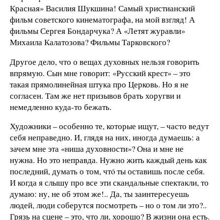
Красная» Василия Шукшина! Самый христианский
фильм советского кинематографа, на мой взгляд! А
фильмы Сергея Бондарчука? А «Летят журавли»
Михаила Калатозова? Фильмы Тарковского?
Другое дело, что о вещах духовных нельзя говорить
впрямую. Сын мне говорит: «Русский крест» – это
такая прямолинейная штука про Церковь. Но я не
согласен. Там же нет призывов брать хоругви и
немедленно куда-то бежать.
Художники – особенно те, которые ищут, – часто ведут
себя неправедно. И, глядя на них, иногда думаешь: а
зачем мне эта «ниша духовности»? Она и мне не
нужна. Но это неправда. Нужно жить каждый день как
последний, думать о том, чтó ты оставишь после себя.
И когда я слышу про все эти скандальные спектакли, то
думаю: ну, не об этом же!.. Да, ты заинтересуешь
людей, люди соберутся посмотреть – но о том ли это?..
Грязь на сцене – это, что ли, хорошо? В жизни она есть.