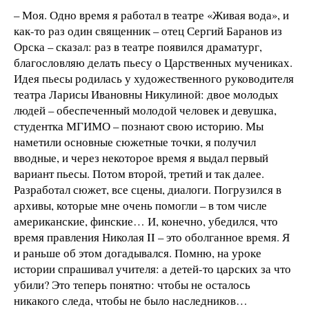
– Моя. Одно время я работал в театре «Живая вода», и
как-то раз один священник – отец Сергий Баранов из
Орска – сказал: раз в театре появился драматург,
благословляю делать пьесу о Царственных мучениках.
Идея пьесы родилась у художественного руководителя
театра Ларисы Ивановны Никулиной: двое молодых
людей – обеспеченный молодой человек и девушка,
студентка МГИМО – познают свою историю. Мы
наметили основные сюжетные точки, я получил
вводные, и через некоторое время я выдал первый
вариант пьесы. Потом второй, третий и так далее.
Разработал сюжет, все сцены, диалоги. Погрузился в
архивы, которые мне очень помогли – в том числе
американские, финские… И, конечно, убедился, что
время правления Николая II – это оболганное время. Я
и раньше об этом догадывался. Помню, на уроке
истории спрашивал учителя: а детей-то царских за что
убили? Это теперь понятно: чтобы не осталось
никакого следа, чтобы не было наследников…