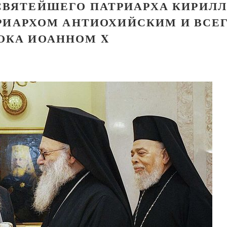
СВЯТЕЙШЕГО ПАТРИАРХА КИРИЛ
ИАРХОМ АНТИОХИЙСКИМ И ВСЕ
ОКА ИОАННОМ X
Великомученик Георгий Победоносец. Научись у
святого