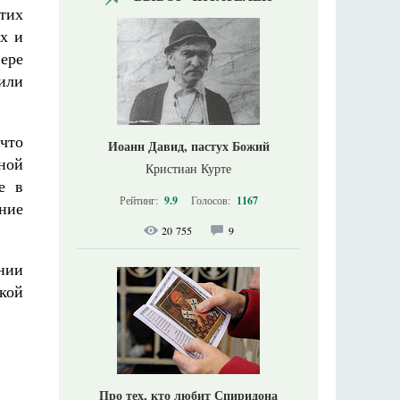
этих
х и
ере
или
что
Иоанн Давид, пастух Божий
ной
Кристиан Курте
е в
Рейтинг:
9.9
Голосов:
1167
ние
20 755
9
ении
кой
Про тех, кто любит Спиридона