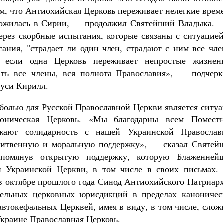
ем, что Антиохийская Церковь переживает нелегкие врем
 сложилась в Сирии, — продолжил Святейший Владыка. 
через скорбные испытания, которые связаны с ситуацие
ания, "страдает ли один член, страдают с ним все чле
, если одна Церковь переживает непростые жизнен
дать все члены, вся полнота Православия», — подчерк
уси Кирилл.
болью для Русской Православной Церкви является ситуа
аноническая Церковь. «Мы благодарны всем Помест
жают солидарность с нашей Украинской Православ
литвенную и моральную поддержку», — сказал Святей
упомянув открытую поддержку, которую Блаженней
й Украинской Церкви, в том числе в своих письмах. 
 в октябре прошлого года Синод Антиохийского Патриар
ллельных церковных юрисдикций в пределах каноничес
втокефальных Церквей, имея в виду, в том числе, слож
Украине Православная Церковь.