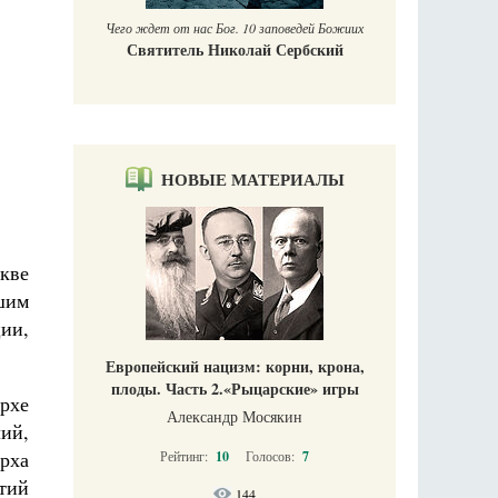
П
 заповедей Божиих
ай Сербский
НОВЫЕ МАТЕРИАЛЫ
кве
шим
ии,
Европейский нацизм: корни, крона,
плоды. Часть 2.«Рыцарские» игры
рхе
Александр Мосякин
ий,
рха
Рейтинг:
10
Голосов:
7
тий
144