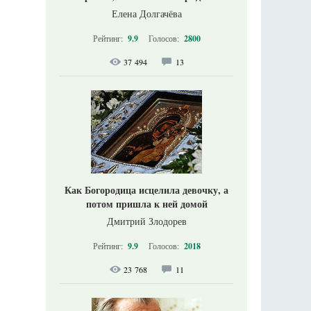
Елена Долгачёва
Рейтинг:
9.9
Голосов:
2800
37 494
13
Как Богородица исцелила девочку, а
потом пришла к ней домой
Дмитрий Злодорев
Рейтинг:
9.9
Голосов:
2018
23 768
11