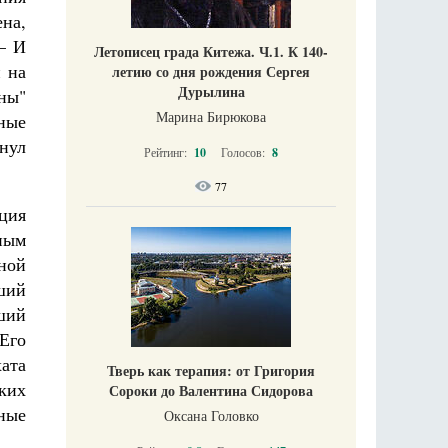
ена,
— И
Летописец града Китежа. Ч.1. К 140-
й на
летию со дня рождения Сергея
Дурылина
ны"
Марина Бирюкова
ные
нул
Рейтинг:
10
Голосов:
8
77
ция
ным
ной
ший
ший
Его
хата
Тверь как терапия: от Григория
ких
Сороки до Валентина Сидорова
ные
Оксана Головко