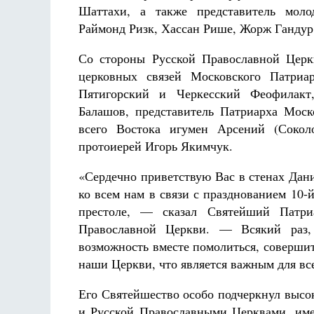
Шаттахи, а также представитель мол
Раймонд Ризк, Хассан Рише, Жорж Гандур
Со стороны Русской Православной Церк
церковных связей Московского Патриа
Пятигорский и Черкесский Феофилакт
Балашов, представитель Патриарха Мос
всего Востока игумен Арсений (Соко
протоиерей Игорь Якимчук.
«Сердечно приветствую Вас в стенах Дан
ко всем нам в связи с празднованием 10
престоле, — сказал Святейший Патри
Православной Церкви. — Всякий раз, 
возможность вместе помолиться, соверши
наши Церкви, что является важным для вс
Его Святейшество особо подчеркнул выс
и Русской Православными Церквами, им