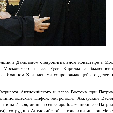
Роман Котов
Чего ждет от нас Бог. 10
Святитель Никол
денции в Даниловом ставропигиальном монастыре в Мос
а Московского и всея Руси Кирилла с Блаженней
ока Иоанном X и членами сопровождающей его делегац
Патриарха Антиохийского и всего Востока при Патриа
илиппопольский Нифон, митрополит Аккарский Васил
ентины Иаков, личный секретарь Блаженнейшего Патриа
ти), сотрудник Антиохийской Патриархии диакон Меле