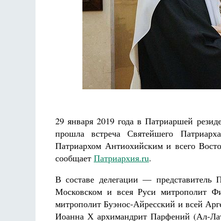
 не будет
а де Грааф
Как найти своё место в жизни
Кирилл Мурышев
29 января 2019 года в Патриаршей рези
прошла встреча Святейшего Патриарх
Патриархом Антиохийским и всего Вост
сообщает
Патриархия.ru
.
В составе делегации — представитель 
Московском и всея Руси митрополит Ф
митрополит Буэнос-Айресский и всей Арг
Иоанна Х архимандрит Парфений (Ал-Ла