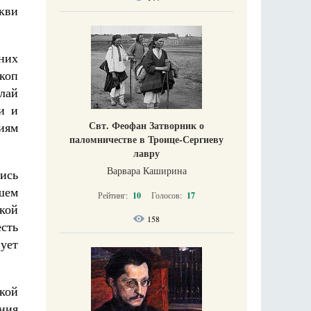
кви
них
коп
лай
и и
Свт. Феофан Затворник о
иям
паломничестве в Троице-Сергиеву
лавру
Варвара Каширина
лись
шем
Рейтинг:
10
Голосов:
17
кой
158
сть
нует
кой
ния