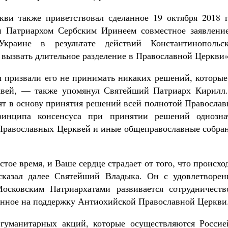
кви также приветствовал сделанное 19 октября 2018 г
Патриархом Сербским Иринеем совместное заявление
краине в результате действий Константинопольск
й вызвать длительное разделение в Православной Церкви»
 призвали его не принимать никаких решений, которые
квей, — также упомянул Святейший Патриарх Кирилл
ят в основу принятия решений всей полнотой Православ
ринципа консенсуса при принятии решений однозна
Православных Церквей и иные общеправославные собран
тое время, и Ваше сердце страдает от того, что происхо
сказал далее Святейший Владыка. Он с удовлетворен
сковским Патриархатами развивается сотрудничеств
ленное на поддержку Антиохийской Православной Церкви
 гуманитарных акций, которые осуществляются Россие