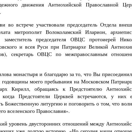
одежного движения Антиохийской Православной Цер
.
ви во встрече участвовали председатель Отдела внеш
рхата митрополит Волоколамский Иларион, архиепис
, заместитель председателя ОВЦС протоиерей Нико
ковского и всея Руси при Патриархе Великой Антиохи
лов), секретарь ОВЦС по межправославным отношен
илова монастыря и благодарю за то, что Вы присоедини
-й годовщины моего пребывания на Московском Патриар
арх Кирилл, обращаясь к Предстоятелю Антиохийс
когда Предстоятели Церквей встречаются, у них е
ть Божественную литургию и поговорить о том, что вол
его вселенского Православия».
окий уровень двусторонних отношений между Антиохийс
еющих уже долгую историю. «Но сегодня наши отноше