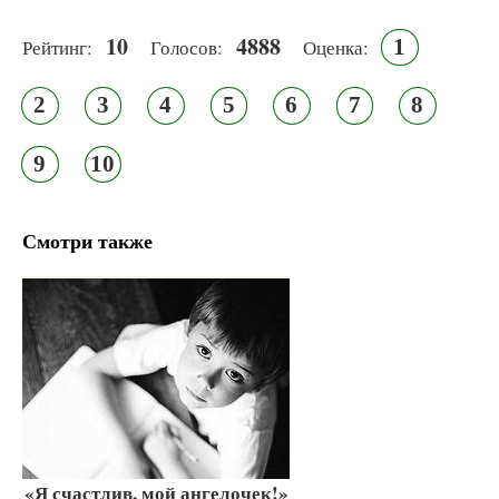
10
4888
1
Рейтинг:
Голосов:
Оценка:
2
3
4
5
6
7
8
9
10
Смотри также
«Я счастлив, мой ангелочек!»