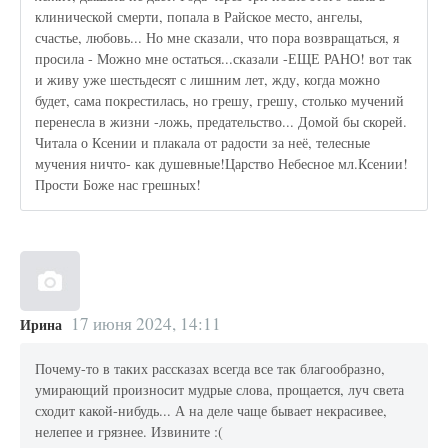
клинической смерти, попала в Райское место, ангелы,
счастье, любовь... Но мне сказали, что пора возвращаться, я
просила - Можно мне остаться...сказали -ЕЩЕ РАНО! вот так
и живу уже шестьдесят с лишним лет, жду, когда можно
будет, сама покрестилась, но грешу, грешу, столько мучений
перенесла в жизни -ложь, предательство... Домой бы скорей.
Читала о Ксении и плакала от радости за неё, телесные
мучения ничто- как душевные!Царство Небесное мл.Ксении!
Прости Боже нас грешных!
17 июня 2024, 14:11
Ирина
Почему-то в таких рассказах всегда все так благообразно,
умирающий произносит мудрые слова, прощается, луч света
сходит какой-нибудь... А на деле чаще бывает некрасивее,
нелепее и грязнее. Извините :(