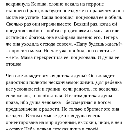
вскрикнула Ксюша, словно искала на перроне
старшего брата, как будто поезд уже отправлялся и она
могла не успеть. Саша подошел, поцеловал ее и обнял.
Сколько раз они играли вместе. Всякий раз, когда ей
предстоял выбор – пойти с родителями в магазин или
остаться с братом, она выбирала именно его. Теперь
же она уходила отсюда совсем. «Папу будешь ждать?»
– спросила мама. Но час уже пробил, она ответила:
«Нет». Мама перекрестила ее, поцеловала. И душа ее
отошла.
Чего же жаждет всякая детская душа? Она жаждет
радостной полноты нескончаемой жизни. Для ребенка
нет условностей и границ: если радость, то всецелая,
если жизнь, то необъятная. И в этом детская душа
права, ибо душа человека – бессмертная и Богом
предназначена к радости. Но только обретает это она
не здесь. В этом смысле детская душа всегда
ориентирована на мир духовный, высокий, иной, в ней
– отзвук Неба, всякая детская душа в своей