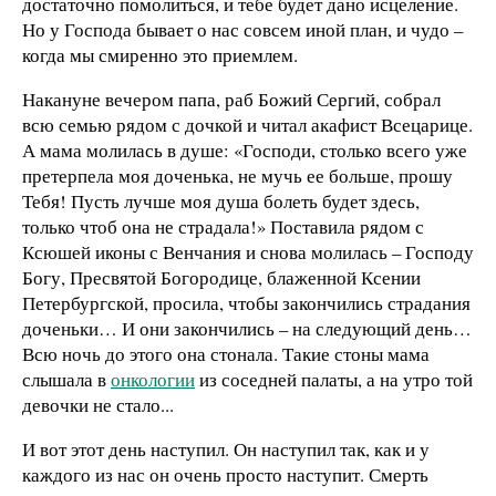
достаточно помолиться, и тебе будет дано исцеление.
Но у Господа бывает о нас совсем иной план, и чудо –
когда мы смиренно это приемлем.
Накануне вечером папа, раб Божий Сергий, собрал
всю семью рядом с дочкой и читал акафист Всецарице.
А мама молилась в душе: «Господи, столько всего уже
претерпела моя доченька, не мучь ее больше, прошу
Тебя! Пусть лучше моя душа болеть будет здесь,
только чтоб она не страдала!» Поставила рядом с
Ксюшей иконы с Венчания и снова молилась – Господу
Богу, Пресвятой Богородице, блаженной Ксении
Петербургской, просила, чтобы закончились страдания
доченьки… И они закончились – на следующий день…
Всю ночь до этого она стонала. Такие стоны мама
слышала в
онкологии
из соседней палаты, а на утро той
девочки не стало...
И вот этот день наступил. Он наступил так, как и у
каждого из нас он очень просто наступит. Смерть