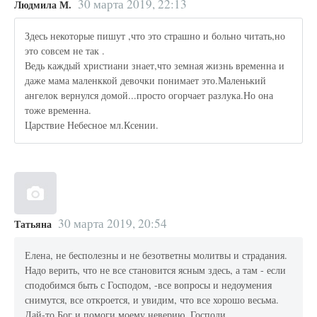
30 марта 2019, 22:13
Людмила М.
Здесь некоторые пишут ,что это страшно и больно читать,но
это совсем не так .
Ведь каждый христиани знает,что земная жизнь временна и
даже мама маленккой девочки понимает это.Маленький
ангелок вернулся домой...просто огорчает разлука.Но она
тоже временна.
Царствие Небесное мл.Ксении.
30 марта 2019, 20:54
Татьяна
Елена, не бесполезны и не безответны молитвы и страдания.
Надо верить, что не все становится ясным здесь, а там - если
сподобимся быть с Господом, -все вопросы и недоумения
снимутся, все откроется, и увидим, что все хорошо весьма.
Дай-то Бог и помоги моему неверию, Господи.