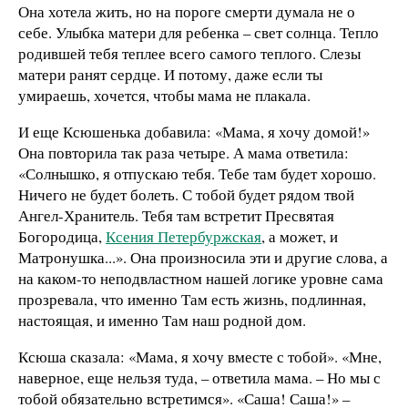
Она хотела жить, но на пороге смерти думала не о
себе. Улыбка матери для ребенка – свет солнца. Тепло
родившей тебя теплее всего самого теплого. Слезы
матери ранят сердце. И потому, даже если ты
умираешь, хочется, чтобы мама не плакала.
И еще Ксюшенька добавила: «Мама, я хочу домой!»
Она повторила так раза четыре. А мама ответила:
«Солнышко, я отпускаю тебя. Тебе там будет хорошо.
Ничего не будет болеть. С тобой будет рядом твой
Ангел-Хранитель. Тебя там встретит Пресвятая
Богородица,
Ксения Петербуржская
, а может, и
Матронушка...». Она произносила эти и другие слова, а
на каком-то неподвластном нашей логике уровне сама
прозревала, что именно Там есть жизнь, подлинная,
настоящая, и именно Там наш родной дом.
Ксюша сказала: «Мама, я хочу вместе с тобой». «Мне,
наверное, еще нельзя туда, – ответила мама. – Но мы с
тобой обязательно встретимся». «Саша! Саша!» –