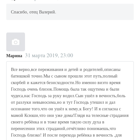
Спасибо, отец Валерий.
31 марта 2019, 23:00
Марина
Все верно,все переживания и детей и родителей,описаны
батюшкой точно.Мы с сыном прошли этот путь,полный
скорбей и кажется безисходности.Но именно виэто время
Господь очень близок.Помощь была так ощутима и были
чудеса,нас Господь за руку водил.Сын ушёл в вечность,боль
от разлуки невыносима,но и тут Господь утешил и дал
осознание того,что он ушёл к нему,к Богу! И я согласна с
мамой Ксюши,что они уже дома!Глядя на телесные страдания
своего ребёнка и в тоже время такую силу духа в
перенесении этих страданий,отчётливо понимаешь,что
Господь близко! И после перехода ребёнка в вечность ,для