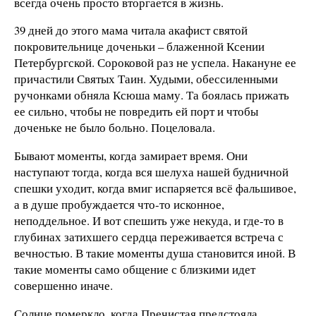
всегда очень просто вторгается в жизнь.
39 дней до этого мама читала акафист святой
покровительнице доченьки – блаженной Ксении
Петербургской. Сороковой раз не успела. Накануне ее
причастили Святых Таин. Худыми, обессиленными
ручонками обняла Ксюша маму. Та боялась прижать
ее сильно, чтобы не повредить ей порт и чтобы
доченьке не было больно. Поцеловала.
Бывают моменты, когда замирает время. Они
наступают тогда, когда вся шелуха нашей будничной
спешки уходит, когда вмиг испаряется всё фальшивое,
а в душе пробуждается что-то исконное,
неподдельное. И вот спешить уже некуда, и где-то в
глубинах затихшего сердца переживается встреча с
вечностью. В такие моменты душа становится иной. В
такие моменты само общение с близкими идет
совершенно иначе.
Солнце померкло, когда Пречистая предстояла