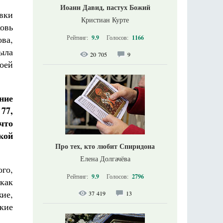
Иоанн Давид, пастух Божий
вки
Кристиан Курте
овь
ва,
Рейтинг:
9.9
Голосов:
1166
была
20 705
9
оей
ние
77,
что
кой
Про тех, кто любит Спиридона
Елена Долгачёва
ого,
Рейтинг:
9.9
Голосов:
2796
как
ие,
37 419
13
кие