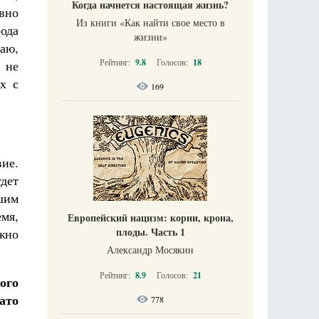
Когда начнется настоящая жизнь?
авно
Из книги «Как найти свое место в
рода
жизни​»
гаю,
Рейтинг:
9.8
Голосов:
18
 не
х с
169
ие.
дет
шим
мя,
Европейский нацизм: корни, крона,
плоды. Часть 1
жно
Александр Мосякин
Рейтинг:
8.9
Голосов:
21
ого
ато
778