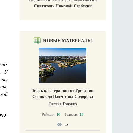
й Божиих
Гали
кий
Е
НОВЫЕ МАТЕРИАЛЫ
гих
. У
сты
сы,
Тверь как терапия: от Григория
кой
Сороки до Валентина Сидорова
Оксана Головко
едь
Рейтинг:
10
Голосов:
10
125