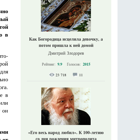
чно
ный
той
о в
Как Богородица исцелила девочку, а
потом пришла к ней домой
Дмитрий Злодорев
то-
орой
Рейтинг:
9.9
Голосов:
2015
 для
23 718
11
ьно
га.
е в
или
у он
ами
«Его весь народ любил». К 100-летию
 от
со дня рождения митрополита