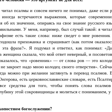
 читал псалмы и совсем ничего не понимал, даже если 
, иногда встречаются выражения, которые современни
я об их значении, опираясь на свое знание русского яз
авильными. У меня, например, был случай такой: я чита
афизме есть такие слова: ниже сведет о мне ровенник 
 подошла прихожанка и спрашивает (как потом оказалос
 эта фраза?». Я подумал и ответил, как понимал: «Да
а женщина сказала, что мой ответ неверный, и посовето
оказалось, что «ровенник» — от слова ров — это колод
 не закроет надо мною колодец своего отверстия». Сейча
егда можно при желании заглянуть в перевод псалмов. 
Юнгерова, есть церковнославянские словари, есть Псалти
се средства для того, чтобы понять слова псалмов
глубину этой сокровищницы и молиться с пониманием, у
копостном богослужении?