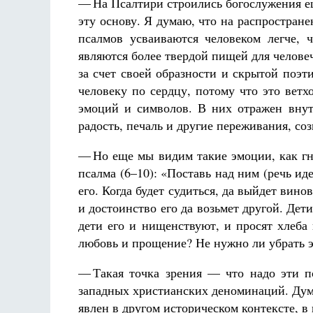
— На Псалтири строились богослужения е
эту основу. Я думаю, что на распростран
псалмов усваиваются человеком легче, ч
являются более твердой пищей для челове
за счет своей образности и скрытой поэт
человеку по сердцу, потому что это ветх
эмоций и символов. В них отражен внут
радость, печаль и другие переживания, со
— Но еще мы видим такие эмоции, как гн
псалма (6–10): «Поставь над ним (речь иде
его. Когда будет судиться, да выйдет винов
и достоинство его да возьмет другой. Дет
дети его и нищенствуют, и просят хлеба
любовь и прощение? Не нужно ли убрать э
— Такая точка зрения — что надо эти п
западных христианских деноминаций. Дум
явлен в другом историческом контексте, в