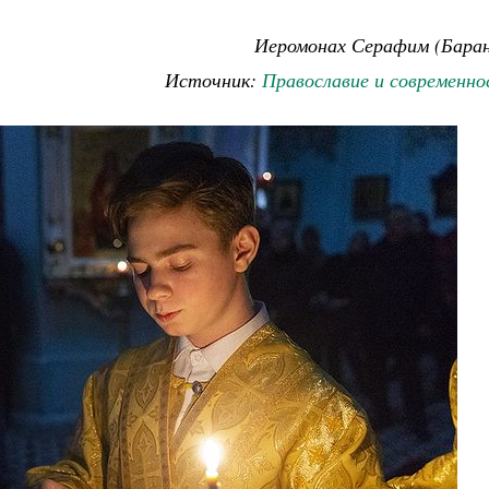
Иеромонах Серафим (Баран
Источник:
Православие и современно
ученик Георгий Победоносец. Научись у
святого
Роман Котов