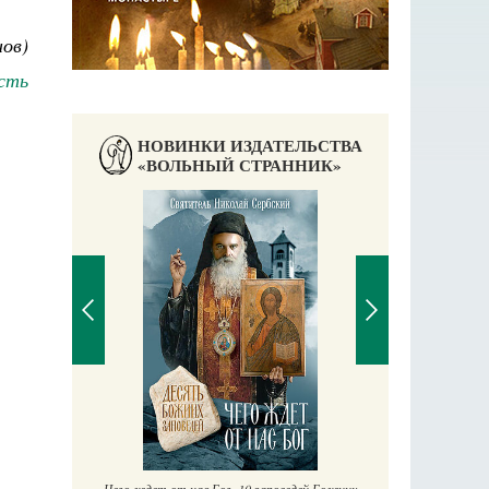
ов)
сть
НОВИНКИ ИЗДАТЕЛЬСТВА
«ВОЛЬНЫЙ СТРАННИК»
Православный мальчик
Екатерина Баканова
Печорские и