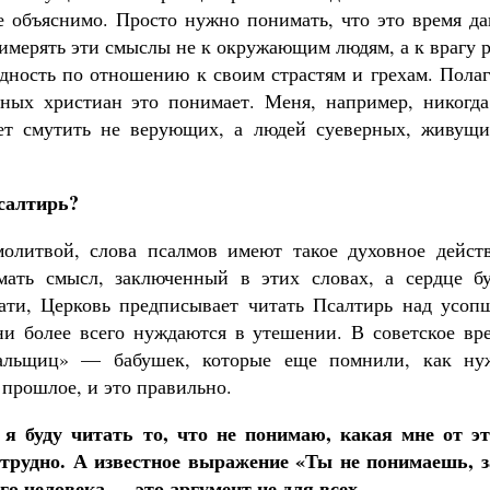
ие объяснимо. Просто нужно понимать, что это время д
имерять эти смыслы не к окружающим людям, а к врагу 
адность по отношению к своим страстям и грехам. Пола
ных христиан это понимает. Меня, например, никогда
ет смутить не верующих, а людей суеверных, живущи
салтирь?
олитвой, слова псалмов имеют такое духовное действ
ать смысл, заключенный в этих словах, а сердце бу
тати, Церковь предписывает читать Псалтирь над усоп
и более всего нуждаются в утешении. В советское вре
тальщиц» — бабушек, которые еще помнили, как ну
 прошлое, и это правильно.
я буду читать то, что не понимаю, какая мне от эт
о трудно. А известное выражение «Ты не понимаешь, з
о человека — это аргумент не для всех.