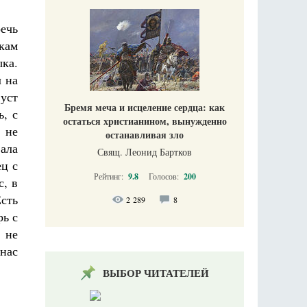
речь
кам
ыка.
л на
уст
Бремя меча и исцеление сердца: как
ь, с
остаться христианином, вынужденно
 не
останавливая зло
вала
Свящ. Леонид Бартков
ец с
Рейтинг:
9.8
Голосов:
200
с, в
Есть
2 289
8
рь с
 не
 нас
ВЫБОР ЧИТАТЕЛЕЙ