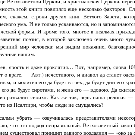
ще Ветхозаветной Церкви, и христианская Церковь пере
енность этой книги повлияло еще несколько факторов. С
ем, скажем, строки других книг Ветхого Завета, кото
ческого ума. И не только усваиваются, но и запоминают
ической формы. И кроме того, многое в псалмах приход
озаветная поэзия, в которой заключено очень много чув
ренний мир человека: мы видим покаяние, благодарнос
звучные нашим.
ев, ярость и даже проклятия… Вот, например, слова 10
т о враге. — Авт.) нечестивого, и диавол да станет оде
ным, и молитва его да будет в грех; да будут дни его кра
и его да будут сиротами, и жена его — вдовою. Да скита
 из развалин своих». Как же так, ведь наша религия —
то из Псалтири, чтобы люди не смущались?
салмы убрать — озвучивалась представителями некото
аю, что это подход неправильный. Ветхозаветный закон
 нем существовал принцип равного воздаяния — «око за 