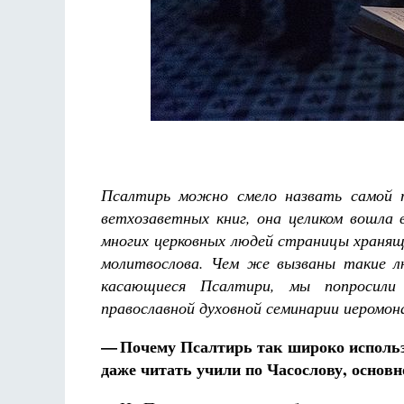
ааф
Псалтирь можно смело назвать самой п
ветхозаветных книг, она целиком вошла
многих церковных людей страницы хранящ
молитвослова. Чем же вызваны такие л
касающиеся Псалтири, мы попросили п
православной духовной семинарии иеромон
— Почему Псалтирь так широко использ
даже читать учили по Часослову, основ