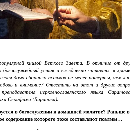
Чего ждет от нас Бог. 10 заповеде
Святитель Николай Сербс
опулярной книгой Ветхого Завета. В отличие от дру
 в богослужебный устав и ежедневно читается в храме
егося дома сборника псалмов не менее потерты, чем ли
юбовь и внимание? Ответить на этот и другие вопро
реподавателя церковнославянского языка Саратовс
аха Серафима (Баранова).
уется в богослужении и домашней молитве? Раньше в
ное содержание которого тоже составляют псалмы…