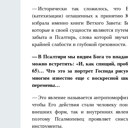
— Исторически так сложилось, что 
(катехизации) оглашенных к принятию 
избрала именно книги Ветхого Завета: 
которые в своей сущности являются путем
забыта и Псалтирь, слова которой звуча
крайней слабости и глубокой греховности.
— В Псалтири мы видим Бога то впадаю
можно встретить: «И, как спящий, пробу
65)… Что это за портрет Господа рису
многим известно еще с воскресной ш
перемены…
— Это явление называется антропоморфизм
чтобы Его действия стали человеку пон
внешних форм, так и внутренних явлен
поэтому Псалмопевец проявляет снис
инструменты.