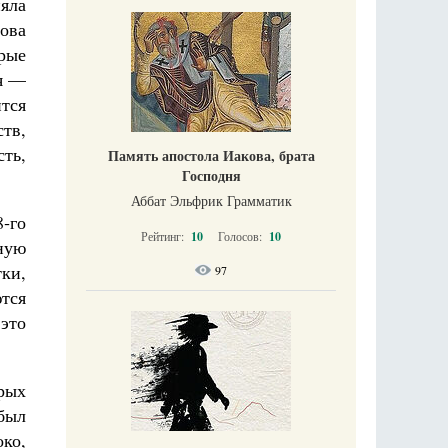
няла
лова
рые
ся —
ится
ств,
ть,
Память апостола Иакова, брата
Господня
Аббат Эльфрик Грамматик
8‑го
Рейтинг:
10
Голосов:
10
сную
тки,
97
ются
 это
рых
 был
око,