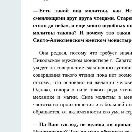
— Есть такой вид молитвы, как Не
сменяющими друг друга чтецами. Старе
столп до неба», и еще много подобных 
молитвы такова? И почему это такая
Свято-Алексиевском женском монастыре
— Она редкая, потому что требует знач
Никольском мужском монастыре г. Сарато
уходят на совершение ежедневного устав
совершения такого чтения пока нет возм
потому, что основано на желании челове
Однако, говоря о силе такого рода чтен
механике и магии. Сила молитвы в мен
частоты их произношения и в большей сте
обращается, от включенности его ума и сер
— На Ваш взгляд, не велика ли пропа
Псалмопевца? Так ли надо обращаться 