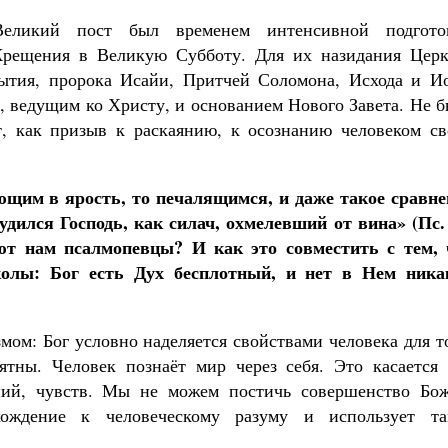
Великий пост был временем интенсивной подгото
Крещения в Великую Субботу. Для их назидания Церк
Бытия, пророка Исайи, Притчей Соломона, Исхода и Ио
, ведущим ко Христу, и основанием Нового Завета. Не 
т, как призыв к раскаянию, к осознанию человеком св
щим в ярость, то печалящимся, и даже такое сравне
дился Господь, как силач, охмелевший от вина» (Пс. 
ют нам псалмопевцы? И как это совместить с тем, 
колы: Бог есть Дух бесплотный, и нет в Нем ника
ом: Бог условно наделяется свойствами человека для т
ятны. Человек познаёт мир через себя. Это касается 
ий, чувств. Мы не можем постичь совершенство Бож
хождение к человеческому разуму и использует та