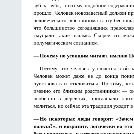
зуб за зуб», поэтому подобное содержан
прошло. Человек новозаветный должен пр
человеческого, воспринимать эту беспощ
что большинство сегодняшних православ
смущали такие псалмы. Скорее это мож
полумагическим сознанием.
— Почему по усопшим читают именно П
— Потому что человек утешается этой м
Человек может даже не до конца поним
чувствовать и откликаться. Поэтому, кс
именно его близким родственникам — он
особенно в деревнях, приглашали «чи
молиться, но сейчас эта традиция уходит в
— Но некоторые люди говорят: «Зачем 
польза?», и возразить логически на эт
бесы понимают» и отходят от искушаемог