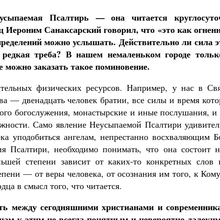
усыпаемая Псалтирь — она читается круглосуто
ц Иероним Санаксарский говорил, что «это как огнен
определений можно услышать. Действительно ли сила э
 редкая треба? В нашем немаленьком городе тольк
 можно заказать такое поминовение.
ительных физических ресурсов. Например, у нас в Свя
ва — двенадцать человек братии, все силы и время кот
ного богослужения, монастырские и иные послушания, и
ожности. Само явление Неусыпаемой Псалтири удивител
ка уподобиться ангелам, непрестанно восхваляющим Бо
ия Псалтири, необходимо понимать, что она состоит н
ьшей степени зависит от каких-то конкретных слов 
пени — от веры человека, от осознания им того, к Ком
дца в смысл того, что читается.
сть между сегодняшними христианами и современник
нам к этим не всегда понятным и невероятно далеким