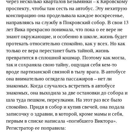
через несколько кварталов Безымянки – к Кировскому
проспекту, чтобы там сесть на автобус. Эту нехитрую
конспирацию она проделывала каждое воскресенье,
направляясь на службу в Покровский собор. В свои 13
лет Вика прекрасно понимала, что пока о ее вере не
знают окружающие, и особенно в школе, жизнь будет
протекать относительно спокойно, как у всех. Но как
только ее вера перестанет быть тайной, жизнь
превратится в сплошной кошмар. Поэтому как могла,
так и сохраняла свою тайну, ощущая себя кем-то
вроде партизанской связной в тылу врага. В автобусе
она внимательно оглядела пассажиров – нет ли
знакомых. Когда случалось встретить в автобусе
знакомых, она выходила за две остановки до собора и
шла туда пешком, переулками. На этот раз все было
спокойно. Придя в собор и купив свечей, она подала
записочку о здравии, в которой, кроме мамы и себя,
первым в списке написала «погибшего Виктора».
Регистратор ее поправила: