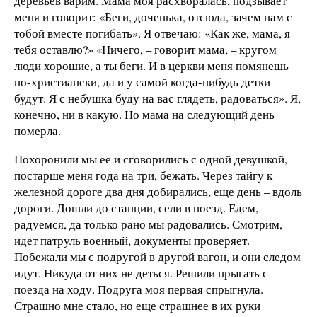
деревьев варим. Мама моя расхворалась, подзывает
меня и говорит: «Беги, доченька, отсюда, зачем нам с
тобой вместе погибать». Я отвечаю: «Как же, мама, я
тебя оставлю?» «Ничего, – говорит мама, – кругом
люди хорошие, а ты беги. И в церкви меня помянешь
по-христиански, да и у самой когда-нибудь детки
будут. Я с небушка буду на вас глядеть, радоваться». Я,
конечно, ни в какую. Но мама на следующий день
померла.
Похоронили мы ее и сговорились с одной девушкой,
постарше меня года на три, бежать. Через тайгу к
железной дороге два дня добирались, еще день – вдоль
дороги. Дошли до станции, сели в поезд. Едем,
радуемся, да только рано мы радовались. Смотрим,
идет патруль военный, документы проверяет.
Побежали мы с подругой в другой вагон, и они следом
идут. Никуда от них не деться. Решили прыгать с
поезда на ходу. Подруга моя первая спрыгнула.
Страшно мне стало, но еще страшнее в их руки