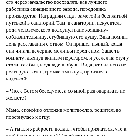
его через начальство восхвалять как лучшего
работника авиационного завода, передовика
производства. Наградили отца грамотой и бесплатной
путевкой в санаторий. Там, в санатории, искуситель
рода человеческого подсунул папе женщину-
соблазнительницу, сгубившую его душу. Вика помнит
день расставания с отцом. Он пришел пьяный, когда
они читали вечерние молитвы перед сном. Зашел в
комнату, дыхнув винным перегаром, и уселся на стул у
стола, как был, в одежде и обуви. Видя, что на него не
реагируют, отец, громко хмыкнув, произнес с
издевкой:
– Что, с Богом беседуете, а со мной разговаривать не
желаете?
Мама, спокойно отложив молитвослов, решительно
повернулась к отцу:
– А ты для храбрости поддал, чтобы признаться, что к
этой блуднице ходишь? Так об этом уже весь