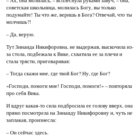
– Ах, она молилась, – всплеснула руками завуч, – она,
советская школьница, молилась Богу, вы только
подумайте! Ты что же, веришь в Бога? Отвечай, что ты
молчишь?!
– Да, верую.
Тут Зинаида Никифоровна, не выдержав, выскочила из-
за стола, подбежала к Вике, схватила ее за плечи и
стала трясти, приговаривая:
– Тогда скажи мне, где твой Бог? Ну, где Бог?
«Господи, помоги мне! Господи, помоги!» – повторяла
про себя Вика.
И вдруг какая-то сила подбросила ее голову вверх, она
прямо посмотрела на Зинаиду Никифоровну и, чуть не
заплакав, произнесла:
– Он сейчас здесь.