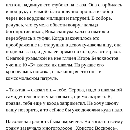
платок, надвинув его глубоко на глаза. Она сгорбилась
и под руку с мамой благополучно прошла в собор
через все кордоны милиции и патрулей. В соборе,
радуясь, что сумела обвести вокруг пальца
богопротивников, Вика скинула халат и платок и
переобулась в туфли. Когда закончилось это
преображение из старушки в девочку-школьницу, она
подняла глаза, и душа ее прямо похолодела от страха.
С наглой ухмылкой на нее глядел Игорь Белохвостов,
ученик 10 «Б» класса их школы. На рукаве его
красовалась повязка, означающая, что он – в
комсомольском патруле.
– Так-так, – сказал он, – тебе, Серова, надо в школьной
самодеятельности участвовать, прямо актриса. Я,
правда, тебя еще у входа заприметил. Не хочу школу
нашу позорить, а то сейчас бы уже доложил куда надо.
Пасхальная радость была омрачена. Но когда по всему
храму зазвучало многоголосое «Христос Воскресе»,