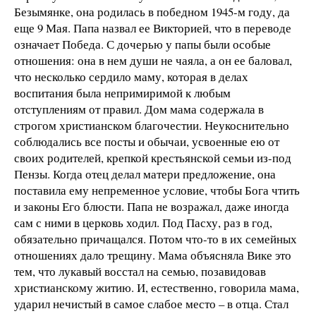
Безымянке, она родилась в победном 1945-м году, да
еще 9 Мая. Папа назвал ее Викторией, что в переводе
означает Победа. С дочерью у папы были особые
отношения: она в нем души не чаяла, а он ее баловал,
что несколько сердило маму, которая в делах
воспитания была непримиримой к любым
отступлениям от правил. Дом мама содержала в
строгом христианском благочестии. Неукоснительно
соблюдались все посты и обычаи, усвоенные ею от
своих родителей, крепкой крестьянской семьи из-под
Пензы. Когда отец делал матери предложение, она
поставила ему непременное условие, чтобы Бога чтить
и законы Его блюсти. Папа не возражал, даже иногда
сам с ними в церковь ходил. Под Пасху, раз в год,
обязательно причащался. Потом что-то в их семейных
отношениях дало трещину. Мама объясняла Вике это
тем, что лукавый восстал на семью, позавидовав
христианскому житию. И, естественно, говорила мама,
ударил нечистый в самое слабое место – в отца. Стал