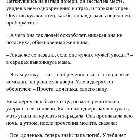
Наткнувшись на взгляд дочери, он застыл на месте,
увидев в нем одновременно и страх, и горький упрек.
Опустив кулаки, отец, как бы оправдываясь перед ней,
пробормотал:
– А чего она так людей оскорбляет, никакая она не
потаскуха, обыкновенная женщина.
– А как же ее назвать, если она чужих мужей уводит? –
в сердцах выкрикнула мама.
– Я сам ухожу, – как-то обреченно сказал отец и, взяв
чемодан, направился к двери. Уже в дверях он
обернулся: – Прости, доченька, своего папу.
Вика дернулась было к отцу, но мать решительно
удержала ее за плечо. Как только дверь захлопнулась,
мать упала на кровать и зарыдала. Она проплакала всю
ночь, а утром, после прочтения молитв, сказала:
– Все, доченька, теперь знай: папа погиб. У тебя нет