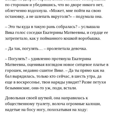
по сторонам и убедившись, что во дворе никого нет,
облегченно вздохнула. «Может, мне пойти на свою
остановку, а не шлепать вкруголя?» – подумала она.
– Это ты куда в такую рань собралась? – услышала
Вика голос соседки Екатерины Матвеевны, и сердце ее
затрепетало, как у пойманного кошкой воробышка.
– Да так, погулять… – пролепетала девочка.
– Погулять? – удивленно протянула Екатерина
Матвеевна, оценивая взглядом новое ситцевое платье в
горошек, недавно сшитое Вике. – Да ты прямо как на
бал вырядилась, только кто сейчас, в шесть утра, да
еще в воскресенье, твои наряды увидит? Разве петухи
безымянские, они-то уж, поди, встали.
Довольная своей шуткой, она направилась к
общественному туалету, волоча огромные калоши,
надетые на босу ногу, похохатывая на ходу: