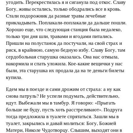
угодить. Перекрестилась я и сиганула под откос. Славу
Богу, живы остались, только ободрались все в кровь.
Стали подорожник да разные травы лечебные
прикладывать. Поплакали-поплакали да дальше пошли.
Хорошо еще, что следующая станция была недалеко,
только три дня шли, травами и ягодами питались.
Пришли на полустанок да постучали, на свой страх и
риск, в крайнюю, самую бедную избу. Славу Богу, там
сердобольная старушка оказалась. Она нас отмыла,
накормила и спать уложила. Кое-какие вещички у нас
были, эта старушка их продала да на те деньги билеты
купила.
Едем мы в поезде и сами дрожим от страха: а ну как
снова патруль? Не успели подумать, действительно,
идут. Выбежали мы в тамбур. Я говорю: «Прыгать
больше не буду, пусть хоть расстреливают». Подруга
тогда предложила в туалете спрятаться. Зашли мы в
туалет, закрылись и давай молиться: Богу, Божией
Матери, Николе Чудотворцу. Слышим, выходят они в