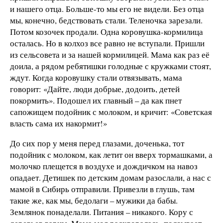
и нашего отца. Больше-то мы его не видели. Без отца
мы, конечно, бедствовать стали. Теленочка зарезали.
Потом козочек продали. Одна коровушка-кормилица
осталась. Но в колхоз все равно не вступали. Пришли
из сельсовета и за нашей кормилицей. Мама как раз её
доила, а рядом ребятишки голодные с кружками стоят,
ждут. Когда коровушку стали отвязывать, мама
говорит: «Дайте, люди добрые, додоить, детей
покормить». Подошел их главный – да как пнет
сапожищем подойник с молоком, и кричит: «Советская
власть сама их накормит!»
До сих пор у меня перед глазами, доченька, тот
подойник с молоком, как летит он вверх тормашками, а
молочко плещется в воздухе и дождичком на навоз
опадает. Детишек по детским домам разослали, а нас с
мамой в Сибирь отправили. Привезли в глушь, там
такие же, как мы, бедолаги – мужики да бабы.
Землянок понаделали. Питания – никакого. Кору с