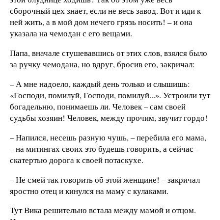
сборочный цех знает, если не весь завод. Вот и иди к
ней жить, а в мой дом нечего грязь носить! – и она
указала на чемодан с его вещами.
Папа, вначале стушевавшись от этих слов, взялся было
за ручку чемодана, но вдруг, бросив его, закричал:
– А мне надоело, каждый день только и слышишь:
«Господи, помилуй, Господи, помилуй...». Устроили тут
богадельню, понимаешь ли. Человек – сам своей
судьбы хозяин! Человек, между прочим, звучит гордо!
– Напился, несешь разную чушь, – перебила его мама,
– на митингах своих это будешь говорить, а сейчас –
скатертью дорога к своей потаскухе.
– Не смей так говорить об этой женщине! – закричал
яростно отец и кинулся на маму с кулаками.
Тут Вика решительно встала между мамой и отцом.