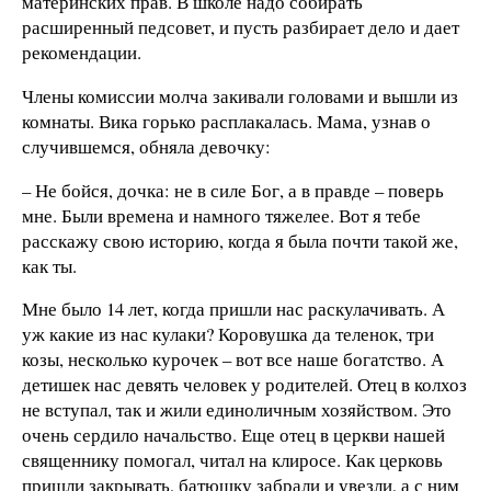
материнских прав. В школе надо собирать
расширенный педсовет, и пусть разбирает дело и дает
рекомендации.
Члены комиссии молча закивали головами и вышли из
комнаты. Вика горько расплакалась. Мама, узнав о
случившемся, обняла девочку:
– Не бойся, дочка: не в силе Бог, а в правде – поверь
мне. Были времена и намного тяжелее. Вот я тебе
расскажу свою историю, когда я была почти такой же,
как ты.
Мне было 14 лет, когда пришли нас раскулачивать. А
уж какие из нас кулаки? Коровушка да теленок, три
козы, несколько курочек – вот все наше богатство. А
детишек нас девять человек у родителей. Отец в колхоз
не вступал, так и жили единоличным хозяйством. Это
очень сердило начальство. Еще отец в церкви нашей
священнику помогал, читал на клиросе. Как церковь
пришли закрывать, батюшку забрали и увезли, а с ним