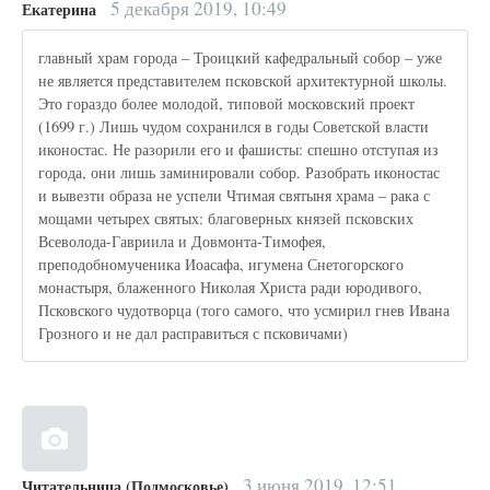
5 декабря 2019, 10:49
Екатерина
главный храм города – Троицкий кафедральный собор – уже
не является представителем псковской архитектурной школы.
Это гораздо более молодой, типовой московский проект
(1699 г.) Лишь чудом сохранился в годы Советской власти
иконостас. Не разорили его и фашисты: спешно отступая из
города, они лишь заминировали собор. Разобрать иконостас
и вывезти образа не успели Чтимая святыня храма – рака с
мощами четырех святых: благоверных князей псковских
Всеволода-Гавриила и Довмонта-Тимофея,
преподобномученика Иоасафа, игумена Снетогорского
монастыря, блаженного Николая Христа ради юродивого,
Псковского чудотворца (того самого, что усмирил гнев Ивана
Грозного и не дал расправиться с псковичами)
3 июня 2019, 12:51
Читательница (Подмосковье)