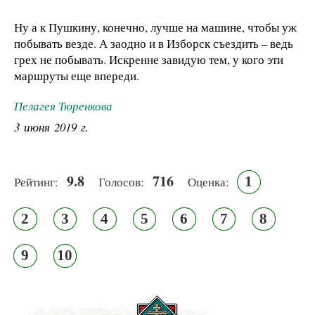
Ну а к Пушкину, конечно, лучше на машине, чтобы уж
побывать везде. А заодно и в Изборск съездить – ведь
грех не побывать. Искренне завидую тем, у кого эти
маршруты еще впереди.
Пелагея Тюренкова
3 июня 2019 г.
9.8
716
1
Рейтинг:
Голосов:
Оценка:
2
3
4
5
6
7
8
9
10