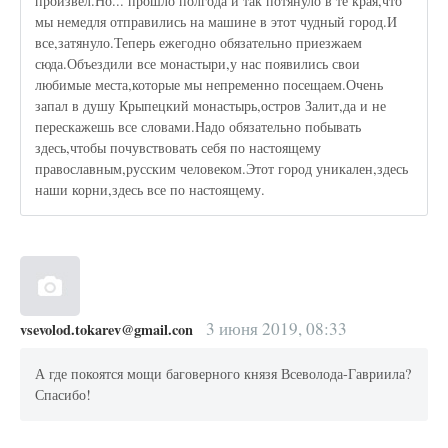
произвел.Но... прошло полгода и так потянуло в те края,что
мы немедля отправились на машине в этот чудный город.И
все,затянуло.Теперь ежегодно обязательно приезжаем
сюда.Объездили все монастыри,у нас появились свои
любимые места,которые мы непременно посещаем.Очень
запал в душу Крыпецкий монастырь,остров Залит,да и не
перескажешь все словами.Надо обязательно побывать
здесь,чтобы почувствовать себя по настоящему
православным,русским человеком.Этот город уникален,здесь
наши корни,здесь все по настоящему.
3 июня 2019, 08:33
vsevolod.tokarev@gmail.con
А где покоятся мощи баговерного князя Всеволода-Гавриила?
Спасибо!