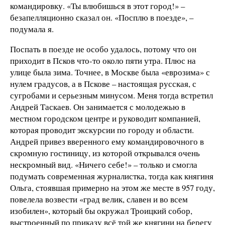
командировку. «Ты влюбишься в этот город!» –
безапелляционно сказал он. «Посплю в поезде», –
подумала я.
Поспать в поезде не особо удалось, потому что он
приходит в Псков что-то около пяти утра. Плюс на
улице была зима. Точнее, в Москве была «еврозима» с
нулем градусов, а в Пскове – настоящая русская, с
сугробами и серьезным минусом. Меня тогда встретил
Андрей Таскаев. Он занимается с молодежью в
местном городском центре и руководит компанией,
которая проводит экскурсии по городу и области.
Андрей привез вверенного ему командировочного в
скромную гостиницу, из которой открывался очень
нескромный вид. «Ничего себе!» – только и смогла
подумать современная журналистка, тогда как княгиня
Ольга, стоявшая примерно на этом же месте в 957 году,
повелела возвести «град велик, славен и во всем
изобилен», который бы окружал Троицкий собор,
выстроенный по приказу всё той же княгини на берегу