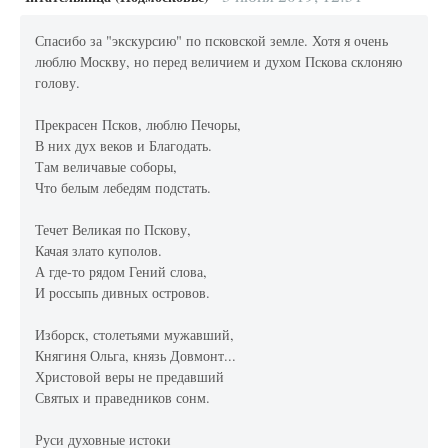
Спасибо за "экскурсию" по псковской земле. Хотя я очень
люблю Москву, но перед величием и духом Пскова склоняю
голову.
Прекрасен Псков, люблю Печоры,
В них дух веков и Благодать.
Там величавые соборы,
Что белым лебедям подстать.
Течет Великая по Пскову,
Качая злато куполов.
А где-то рядом Гений слова,
И россыпь дивных островов.
Изборск, столетьями мужавший,
Княгиня Ольга, князь Довмонт...
Христовой веры не предавший
Святых и праведников сонм.
Руси духовные истоки