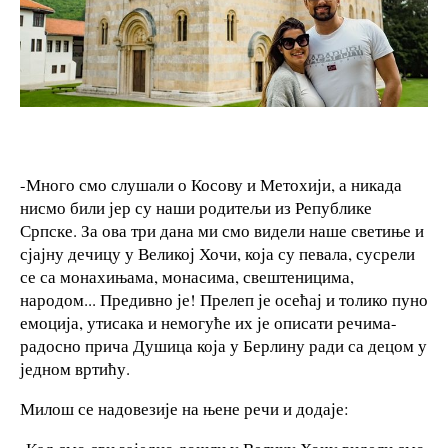
-Много смо слушали о Косову и Метохији, а никада
нисмо били јер су наши родитељи из Републике
Српске. За ова три дана ми смо видели наше светиње и
сјајну дечицу у Великој Хочи, која су певала, сусрели
се са монахињама, монасима, свештеницима,
народом... Предивно је! Прелеп је осећај и толико пуно
емоција, утисака и немогуће их је описати речима-
радосно прича Душица која у Берлину ради са децом у
једном вртићу.
Милош се надовезије на њене речи и додаје: