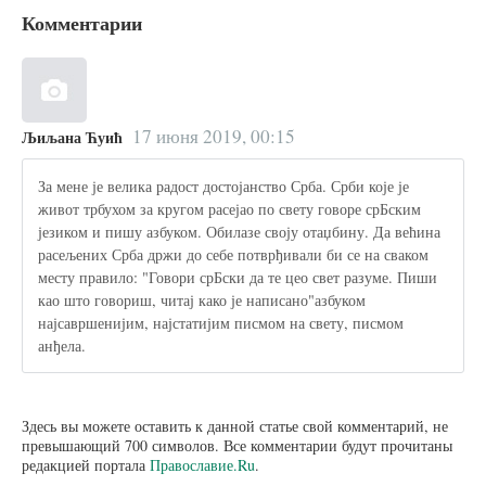
Комментарии
17 июня 2019, 00:15
Љиљана Ћуић
За мене је велика радост достојанство Срба. Срби које је
живот трбухом за кругом расејао по свету говоре срБским
језиком и пишу азбуком. Обилазе своју отаџбину. Да већина
расељених Срба држи до себе потврђивали би се на сваком
месту правило: "Говори срБски да те цео свет разуме. Пиши
као што говориш, читај како је написано"азбуком
најсавршенијим, најстатијим писмом на свету, писмом
анђела.
Здесь вы можете оставить к данной статье свой комментарий, не
превышающий 700 символов. Все комментарии будут прочитаны
редакцией портала
Православие.Ru
.