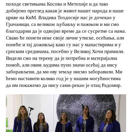
походе светињама Косова и Метохије и да тако
добијемо преглед какав је живот нашег народа и наше
цркве на КиМ. Владика Теодосије нас је дочекао у
Грачаници, са великом љубављу и пажњом и ми смо
благодарни да је одвојио време да се сусретне са нама.
Свако ће понети неке своје личне утиске, осећања, али
понеће и тај доживљај како су нас у манастирима и у
српским срединама, посебно у Великој Хочи примили.
Видели смо на терену да је потребна и материјална
помоћ, али овим људима пуно значи осећај да нису
заборављени, да ми ову земљу нисмо заборавили. Ми
ћемо наставити колико год је у нашим могућностима
да им покажемо да нису сами-рекао је отац Радомир.