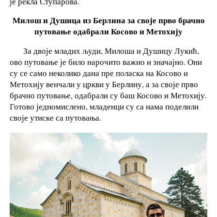
је рекла Ступарова.
Милош и Душица
из Берлина за своје прво брачно
путовање одабрали Косово и Метохију
За двоје младих људи, Милоша и Душицу Лукић,
ово путовање је било нарочито важно и значајно. Они
су се само неколико дана пре поласка на Косово и
Метохију венчали у цркви у Берлину, а за своје прво
брачно путовање, одабрали су баш Косово и Метохију.
Готово једномислено, младенци су са нама поделили
своје утиске са путовања.