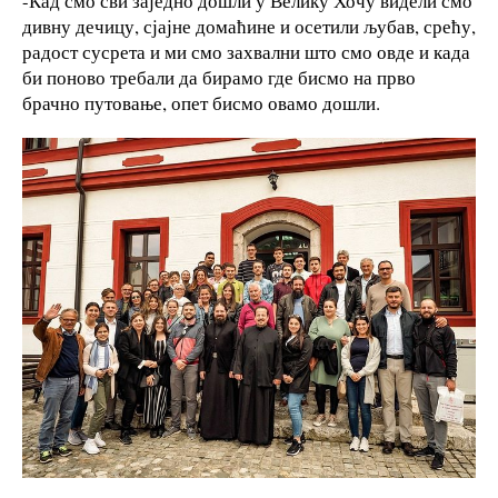
-Кад смо сви заједно дошли у Велику Хочу видели смо
дивну дечицу, сјајне домаћине и осетили љубав, срећу,
радост сусрета и ми смо захвални што смо овде и када
би поново требали да бирамо где бисмо на прво
брачно путовање, опет бисмо овамо дошли.