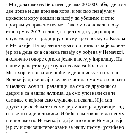
- Ми долазимо из Берлина где има 30 000 Срба, где има
две цркве и два црквена хора, и ми смо певајући у
црквеном хору дошли на идеју да убацимо и етно
програм уз црквене песме. Тако смо основали и ову
етно групу 2013. године, са циљем да у дијаспори
очувамо дух и традицију српску кроз песму са Косова
и Метохије. На тај начин чувамо и језик и своје корене,
јер ова деца која са нама певају су рођена у Немачкој,
а одлично говоре српски језик и негују ћирилицу. На
нашем репертоару је пуно песама са Косова и
Метохије и ово ходочашће је дивно искуство за нас.
Велики је доживљај и велика част да смо могли певати
у Великој Хочи и Грачаници, да смо се дружили са
децом и са нашим људима, да смо упознали све те
светиње о којима смо слушали и певали. И ја сад
другачије осећам те песме, јер много је другачије кад
се све то види и доживи. И биће нам лакше и да песму
преносимо по Немачкој и да је што више Немаца чује,
јер су и они заинтересовани за нашу песму- усхићено