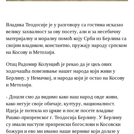
Владика Теодосије је у разговору са гостима исказао
велику захвалност за ову посету, али и за несебичну
материјалну и моралну помоћ коју Срби из Берлина са
својим владиком, константно, пружају народу српском
на Косову и Метохији.
Отац Радомир Колунџић је рекао да је циљ ових
ходочашћа повезивање нашег народа који живи у
Берлину, у Немачкој, и народа који је остао на Косову
и Метохији.
- Дошли смо да видимо како наш народ овде живи,
како негује своје обичаје, културу, националност.
Идеја је потекла из цркве и после посете владике
Рашко-призренског г. Теодосија Берлину. У Берлину
су имали наступе призренски богослови и Косовски
божури и ево ми имамо наше вернике који долазе у