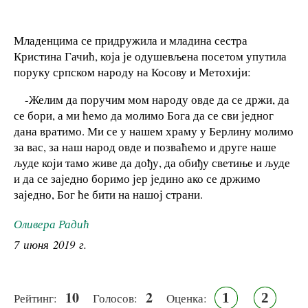
Младенцима се придружила и младина сестра
Кристина Гачић, која је одушевљена посетом упутила
поруку српском народу на Косову и Метохији:
-Желим да поручим мом народу овде да се држи, да
се бори, а ми ћемо да молимо Бога да се сви једног
дана вратимо. Ми се у нашем храму у Берлину молимо
за вас, за наш народ овде и позваћемо и друге наше
људе који тамо живе да дођу, да обиђу светиње и људе
и да се заједно боримо јер једино ако се држимо
заједно, Бог ће бити на нашој страни.
Оливера Радић
7 июня 2019 г.
10
2
1
2
Рейтинг:
Голосов:
Оценка: