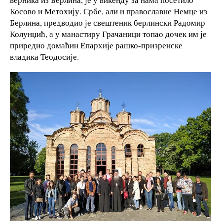
Косово и Метохију. Србе, али и православне Немце из
Берлина, предводио је свештеник берлински Радомир
Колунџић, а у манастиру Грачаници топао дочек им је
приредио домаћин Епархије рашко-призренске
владика Теодосије.