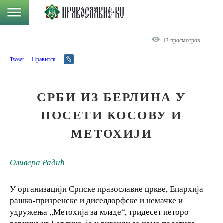
13 просмотров
Tweet
Нравится
СРБИ ИЗ БЕРЛИНА У
ПОСЕТИ КОСОВУ И
МЕТОХИЈИ
Оливера Радић
У организацији Српске православне цркве, Епархија
рашко-призренске и диселдорфске и немачке и
удружења ,,Метохија за младе“, тридесет петоро
верника из Берлина, је у викенду за нама посетило