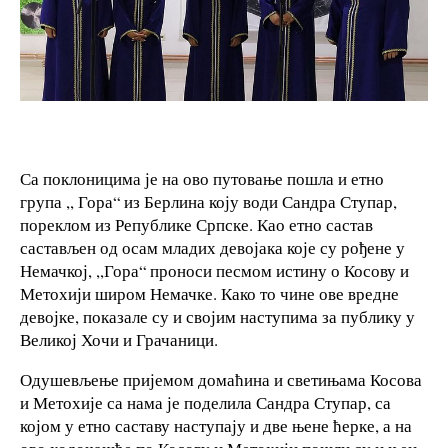
Са поклоницима је на ово путовање пошла и етно
група ,, Гора“ из Берлина коју води Сандра Ступар,
пореклом из Републике Српске. Као етно састав
састављен од осам младих девојака које су рођене у
Немачкој, ,,Гора“ проноси песмом истину о Косову и
Метохији широм Немачке. Како то чине ове вредне
девојке, показале су и својим наступима за публику у
Великој Хочи и Грачаници.
Одушевљење пријемом домаћина и светињама Косова
и Метохије са нама је поделила Сандра Ступар, са
којом у етно саставу наступају и две њене ћерке, а на