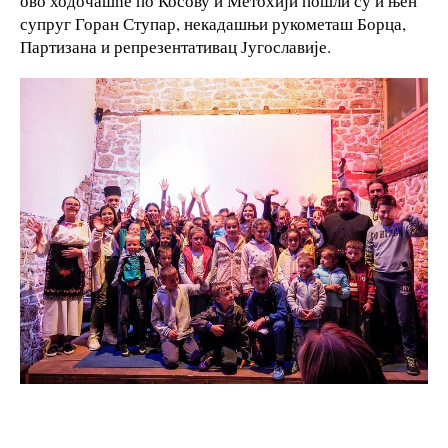
ово ходочашће по Косову и Метохији пошли су и њен
супруг Горан Ступар, некадашњи рукометаш Борца,
Партизана и репрезентативац Југославије.