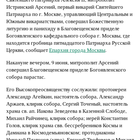
Истринский Арсений, первый викарий Святейшего
Патриарха по г. Москве, управляющий Центральным и
Южным викариатствами, совершил Божественную
литургию и панихиду в Благовещенском приделе
Богоявленского кафедрального собора г. Москвы, где
находится гробница пятнадцатого Патриарха Русской
Церкви, сообщает
Епархия города Москвы
.
Накануне вечером, 9 июня, митрополит Арсений
совершил Благовещенском приделе Богоявленского
собора парастас.
Его Высокопреосвященству сослужили: протоиереи
Александр Агейкин, настоятель собора, Александр
Аржаев, клирик собора, Сергий Точеный, настоятель
храма св. ап. Иакова Зеведеева в Казенной Слободе,
Михаил Райчинец, клирик собора; иерей Константин
Голов, клирик храма свв. бессребреников Космы и
Дамиана в Космодемьяновском; протодиаконы
Николай Платонов (утро), Евгений Трофимов и Михаил