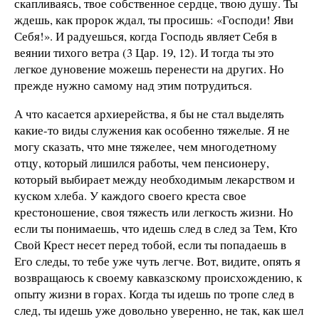
скапливаясь, твое собственное сердце, твою душу. Ты
ждешь, как пророк ждал, ты просишь: «Господи! Яви
Себя!». И радуешься, когда Господь являет Себя в
веянии тихого ветра (3 Цар. 19, 12). И тогда ты это
легкое дуновение можешь перенести на других. Но
прежде нужно самому над этим потрудиться.
А что касается архиерейства, я бы не стал выделять
какие-то виды служения как особенно тяжелые. Я не
могу сказать, что мне тяжелее, чем многодетному
отцу, который лишился работы, чем пенсионеру,
который выбирает между необходимым лекарством и
куском хлеба. У каждого своего креста свое
крестоношение, своя тяжесть или легкость жизни. Но
если ты понимаешь, что идешь след в след за Тем, Кто
Свой Крест несет перед тобой, если ты попадаешь в
Его следы, то тебе уже чуть легче. Вот, видите, опять я
возвращаюсь к своему кавказскому происхождению, к
опыту жизни в горах. Когда ты идешь по тропе след в
след, ты идешь уже довольно уверенно, не так, как шел