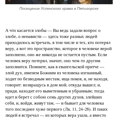
Посещение Успенского храма в Пятигорске
А что касается злобы — Вы ведь задали вопрос о
злобе, о ненависти — здесь тоже разных людей
приходилось встречать, в том числе и тех, кто потерял
веру, а вот это пространство, которое в человеке верой
заполнено, оно же никогда не остается пустым. Если
человек веру потерял, значит, оно чем-то другим
заполнится. Помните, как в евангельской притче —
злой дух, именем Божиим из человека изгнанный,
ходит по безводным местам, ища покоя, и, не находя,
говорит: возвращусь в дом мой, откуда вышел; и,
придя, находит его выметенным и убранным; тогда
идет и берет с собою семь других духов, злейших
себя, и, войдя, живут там, — и бывает для человека
того последнее хуже первого (Лк. 11, 24–26). И таких
людей я встречал — из которых вера ушла, а вместо