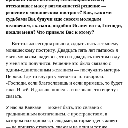
отсекающее массу возможностей решение —
решение о монашеском постриге? Как, какими
судьбами Вы, будучи еще совсем молодым
человеком, сказали, подобно Исаие: вот я, Господи,
пошли меня? Что привело Вас к этому?
— Вот только сегодня ровно двадцать пять лет моему
монашескому постригу. Двадцать пять лет пытаюсь я
стать монахом, надеюсь, что на двадцать шестом году
у меня это получится. Решение это было связано с
одним-единственным желанием — послужить матери-
Церкви. Где-то внутри у меня что-то говорило:
«Господи, если благословишь и если примешь, то будет
так». И всё. И дальше пошел… и не знаю, что еще тут
сказать.
У нас на Кавказе — может быть, это связано с
традиционным воспитанием, с пространством, в
котором находишься, с людьми, которые здесь живут,
— не принято отвечать дважды на один и тот же