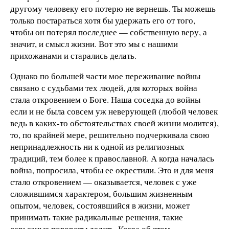
другому человеку его потерю не вернешь. Ты можешь
только постараться хотя бы удержать его от того,
чтобы он потерял последнее — собственную веру, а
значит, и смысл жизни. Вот это мы с нашими
прихожанами и старались делать.
Однако по большей части мое переживание войны
связано с судьбами тех людей, для которых война
стала откровением о Боге. Наша соседка до войны
если и не была совсем уж неверующей (любой человек
ведь в каких-то обстоятельствах своей жизни молится),
то, по крайней мере, решительно подчеркивала свою
непринадлежность ни к одной из религиозных
традиций, тем более к православной. А когда началась
война, попросила, чтобы ее окрестили. Это и для меня
стало откровением — оказывается, человек с уже
сложившимся характером, большим жизненным
опытом, человек, состоявшийся в жизни, может
принимать такие радикальные решения, такие
серьезные повороты делать. Когда об этом