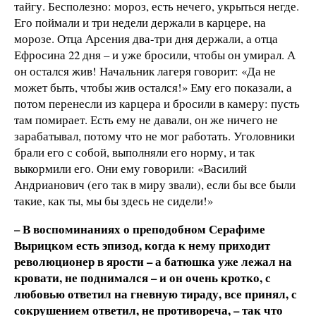
тайгу. Бесполезно: мороз, есть нечего, укрыться негде.
Его поймали и три недели держали в карцере, на
морозе. Отца Арсения два-три дня держали, а отца
Ефросина 22 дня – и уже бросили, чтобы он умирал. А
он остался жив! Начальник лагеря говорит: «Да не
может быть, чтобы жив остался!» Ему его показали, а
потом перенесли из карцера и бросили в камеру: пусть
там помирает. Есть ему не давали, он же ничего не
зарабатывал, потому что не мог работать. Уголовники
брали его с собой, выполняли его норму, и так
выкормили его. Они ему говорили: «Василий
Андрианович (его так в миру звали), если бы все были
такие, как ты, мы бы здесь не сидели!»
– В воспоминаниях о преподобном Серафиме
Вырицком есть эпизод, когда к нему приходит
революционер в ярости – а батюшка уже лежал на
кровати, не поднимался – и он очень кротко, с
любовью ответил на гневную тираду, все принял, с
сокрушением ответил, не противореча, – так что