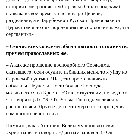
история с митрополитом Сергием (Страгородским)
вызвала в свое время у нас, внутри Церкви,
разделение, а в Зарубежной Русской Православной
Церкви так и до сих пор неприятие сохраняется: «а, эти
сергианцы!»
– Сейчас всех со всеми лбами пытаются столкнуть,
причем православных же.
– А как же прощение преподобного Серафима,
сказавшего: если осудите избивших меня, то я уйду из
Саровской пустыни? Нет, это просто какие-то
соблазны. Неужели кто-то больше Господа,
молившегося на Кресте: «Отче, отпусти им, не ведают,
что творят» (Лк. 23, 34). Это же Господь молился за
распинателей. Другое дело, что мера этого прощения
нам просто непосильна.
Помните, как к Антонию Великому пришли некие
«христиане» и говорят: «Дай нам заповедь!» Он