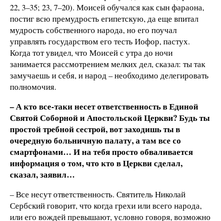
22, 3–35; 23, 7–20). Моисей обучался как сын фараона,
постиг всю премудрость египетскую, да еще впитал
мудрость собственного народа, но его поучал
управлять государством его тесть Иофор, пастух.
Когда тот увидел, что Моисей с утра до ночи
занимается рассмотрением мелких дел, сказал: ты так
замучаешь и себя, и народ – необходимо делегировать
полномочия.
– А кто все-таки несет ответственность в Единой
Святой Соборной и Апостольской Церкви? Будь ты
простой требной сестрой, вот заходишь ты в
очередную больничную палату, а там все со
смартфонами… И на тебя просто обваливается
информация о том, что кто в Церкви сделал,
сказал, заявил…
– Все несут ответственность. Святитель Николай
Сербский говорит, что когда грехи или всего народа,
или его вождей превышают, условно говоря, возможно