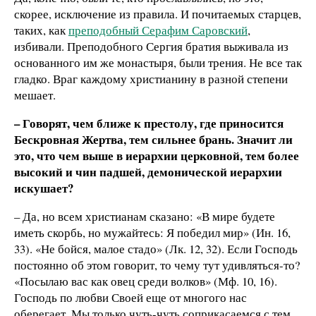
скорее, исключение из правила. И почитаемых старцев,
таких, как
преподобный Серафим Саровский
,
избивали. Преподобного Сергия братия выживала из
основанного им же монастыря, были трения. Не все так
гладко. Враг каждому христианину в разной степени
мешает.
– Говорят, чем ближе к престолу, где приносится
Бескровная Жертва, тем сильнее брань. Значит ли
это, что чем выше в иерархии церковной, тем более
высокий и чин падшей, демонической иерархии
искушает?
– Да, но всем христианам сказано: «В мире будете
иметь скорбь, но мужайтесь: Я победил мир» (Ин. 16,
33). «Не бойся, малое стадо» (Лк. 12, 32). Если Господь
постоянно об этом говорит, то чему тут удивляться-то?
«Посылаю вас как овец среди волков» (Мф. 10, 16).
Господь по любви Своей еще от многого нас
оберегает. Мы только чуть-чуть соприкасаемся с тем,