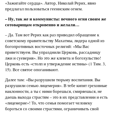
«Зажигайте сердца». Автор, Николай Рерих, явно
предлагал пользоваться гееннским огнем.
– Ну, так же и коммунисты: вечного огня своим же
сотоварищам откровенно и желали…
– Да. Там вот Рерих как раз приводил обращение к
советскому правительству Махатмы, лидера одной из
богопротивных восточных религий: «Мы Вас
приветствуем. Вы упразднили Церковь, рассадницу
лжи и суеверия». Но это же клевета и богохульство!
Церковь есть «столп и утверждение истины» (1 Тим. 3,
15). Все святое опоганивают.
Далее там: «Вы разрушили тюрьму воспитания. Вы
разрушили семью лицемерия». В тебе кипят греховные
наклонности, а ты с ними борешься, смиряешься, не
даешь выхода страстям – это в их представлении и есть
«лицемерие»! То, что семья помогает человеку
бороться со своими страстями, ограничивать свой