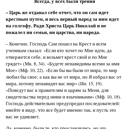
Всегда, у всех были трения
– Царь же отдавал себе отчет, что он сам идет
крестным путем, и весь верный народ за ним идет
на голгофу. Ради Христа Царь Николай и не
пожалел ни семьи, ни царства, ни народа.
– Конечно. Господь Сам пошел на Крест и всем
ученикам сказал: «Если кто хочет по Мне идти, да
отвержется себе, и возьмет крест свой и по Мне
грядет» (Мк. 8, 34). «Будете ненавидимы всеми за имя
Мое» (Мф. 10, 22). «Если бы вы были от мира, то мир
любил бы свое; а как вы не от мира, но Я избрал вас от
мира, потому ненавидит вас мир» (Ин. 15, 19).
«Поведут вас к правителям и царям за Меня, для
свидетельства перед ними и язычниками» (Мф. 10, 18).
Господь действительно предупредил последователей:
имейте в виду, что все будет именно так, и пусть это
вас не удивляет.
Да, конечно, были те, кто прославлялись, но это,