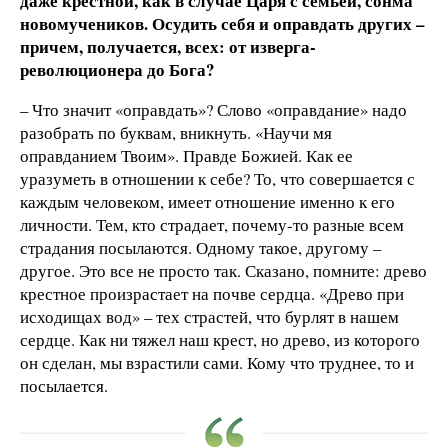
даже крестной, как в случае Царя с семьей, сонма
новомучеников. Осудить себя и оправдать других –
причем, получается, всех: от изверга-
революционера до Бога?
– Что значит «оправдать»? Слово «оправдание» надо
разобрать по буквам, вникнуть. «Научи мя
оправданием Твоим». Правде Божией. Как ее
уразуметь в отношении к себе? То, что совершается с
каждым человеком, имеет отношение именно к его
личности. Тем, кто страдает, почему-то разные всем
страдания посылаются. Одному такое, другому –
другое. Это все не просто так. Сказано, помните: древо
крестное произрастает на почве сердца. «Древо при
исходищах вод» – тех страстей, что бурлят в нашем
сердце. Как ни тяжел наш крест, но древо, из которого
он сделан, мы взрастили сами. Кому что труднее, то и
посылается.