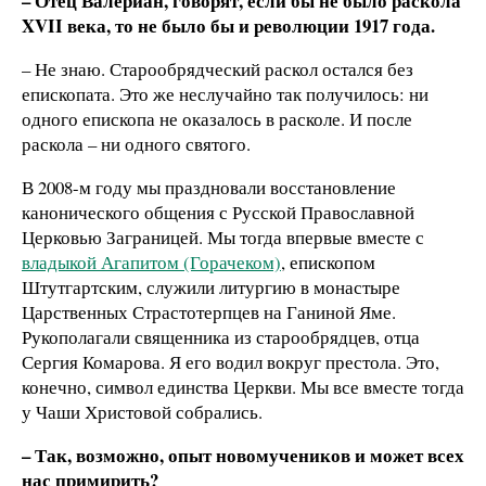
– Отец Валериан, говорят, если бы не было раскола
XVII века, то не было бы и революции 1917 года.
– Не знаю. Старообрядческий раскол остался без
епископата. Это же неслучайно так получилось: ни
одного епископа не оказалось в расколе. И после
раскола – ни одного святого.
В 2008-м году мы праздновали восстановление
канонического общения с Русской Православной
Церковью Заграницей. Мы тогда впервые вместе с
владыкой Агапитом (Горачеком)
, епископом
Штутгартским, служили литургию в монастыре
Царственных Страстотерпцев на Ганиной Яме.
Рукополагали священника из старообрядцев, отца
Сергия Комарова. Я его водил вокруг престола. Это,
конечно, символ единства Церкви. Мы все вместе тогда
у Чаши Христовой собрались.
– Так, возможно, опыт новомучеников и может всех
нас примирить?