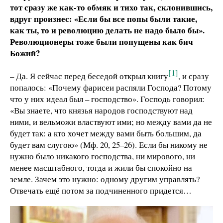
тот сразу же как-то обмяк и тихо так, склонившись,
вдруг произнес: «Если бы все попы были такие,
как ты, то и революцию делать не надо было бы».
Революционеры тоже были попущены как бич
Божий?
[1]
– Да. Я сейчас перед беседой открыл книгу
, и сразу
попалось: «Почему фарисеи распяли Господа? Потому
что у них идеал был – господство». Господь говорил:
«Вы знаете, что князья народов господствуют над
ними, и вельможи властвуют ими; но между вами да не
будет так: а кто хочет между вами быть большим, да
будет вам слугою» (Мф. 20, 25–26). Если бы никому не
нужно было никакого господства, ни мирового, ни
менее масштабного, тогда и жили бы спокойно на
земле. Зачем это нужно: одному другим управлять?
Отвечать ещё потом за подчиненного придется…