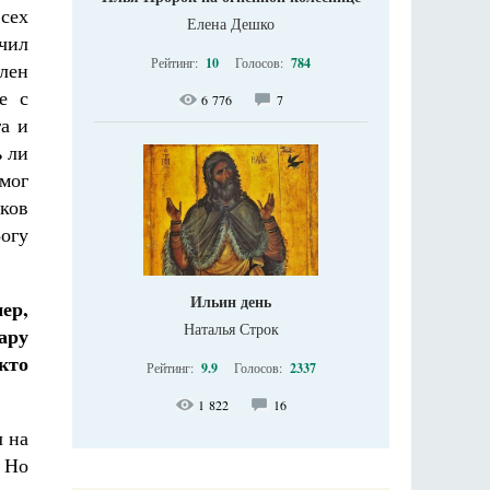
сех
Елена Дешко
чил
Рейтинг:
10
Голосов:
784
лен
е с
6 776
7
а и
ь ли
 мог
ков
Богу
Ильин день
ер,
Наталья Строк
ару
кто
Рейтинг:
9.9
Голосов:
2337
1 822
16
 на
 Но