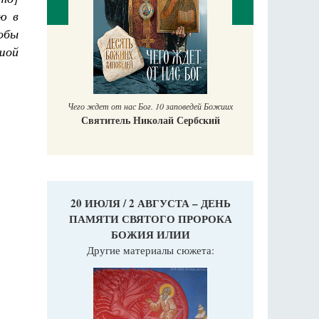
ю в
тобы
шой
Православный мальчик
Екатерина Баканова
Печорские
ей Божиих
Га
бский
20 ИЮЛЯ / 2 АВГУСТА – ДЕНЬ
ПАМЯТИ СВЯТОГО ПРОРОКА
БОЖИЯ ИЛИИ
Другие материалы сюжета: