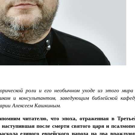
торической роли и его необычном уходе из этого мира
иком и консультантом, заведующим библейской кафед
нарии Алексеем Кашкиным.
апомним читателю, что эпоха, отраженная в Третье
, наступившая после смерти святого царя и псалмопе
раскола единого еврейского народа на два враждую