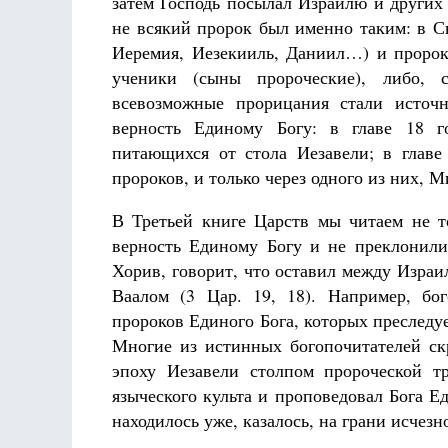
затем Господь посылал Израилю и других 
не всякий пророк был именно таким: в 
Иеремия, Иезекииль, Даниил…) и пророки
ученики (сыны пророческие), либо, 
всевозможные прорицания стали источн
верность Единому Богу: в главе 18 г
питающихся от стола Иезавели; в глав
пророков, и только через одного из них, М
В Третьей книге Царств мы читаем не т
верность Единому Богу и не преклонили
Хорив, говорит, что оставил между Израи
Ваалом (3 Цар. 19, 18). Например, бог
пророков Единого Бога, которых преследуе
Многие из истинных богопочитателей ск
эпоху Иезавели столпом пророческой т
языческого культа и проповедовал Бога Е
находилось уже, казалось, на грани исчезн