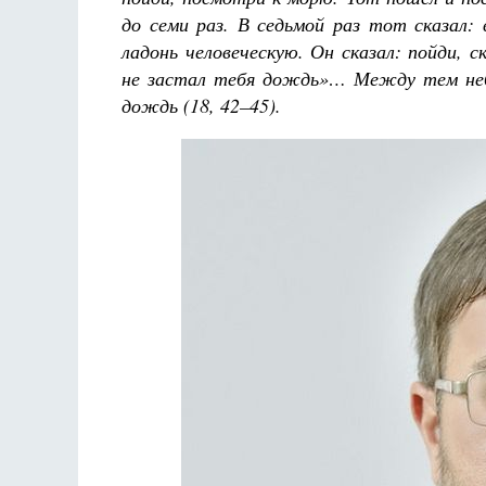
до семи раз. В седьмой раз тот сказал:
ладонь человеческую. Он сказал: пойди, 
не застал тебя дождь»… Между тем неб
дождь (18, 42–45).
Велик
т
рааф
Как найти своё место в жизни
Кирилл Мурышев