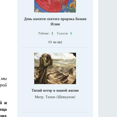
День памяти святого пророка Божия
Илии
Рейтинг:
2
Голосов:
1
84 062
 мы
рой
Тихий ветер в нашей жизни
Митр. Тихон (Шевкунов)
й и
вца
щих