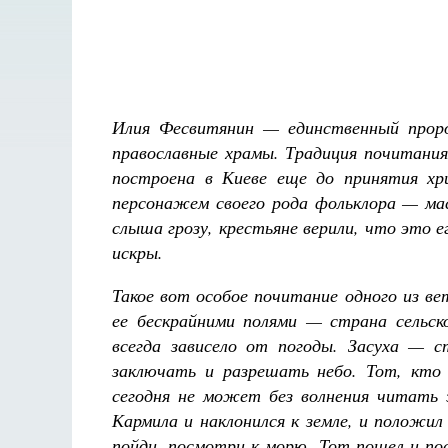
Илия Фесвитянин — единственный проро
православные храмы. Традиция почитания
построена в Киеве еще до принятия хр
персонажем своего рода фольклора — мас
слыша грозу, крестьяне верили, что это 
искры.
Такое вот особое почитание одного из в
ее бескрайними полями — страна сельско
всегда зависело от погоды. Засуха — 
заключать и разрешать небо. Тот, кто в
сегодня не может без волнения читать 
Кармила и наклонился к земле, и положил
пойди, посмотри к морю. Тот пошел и пос