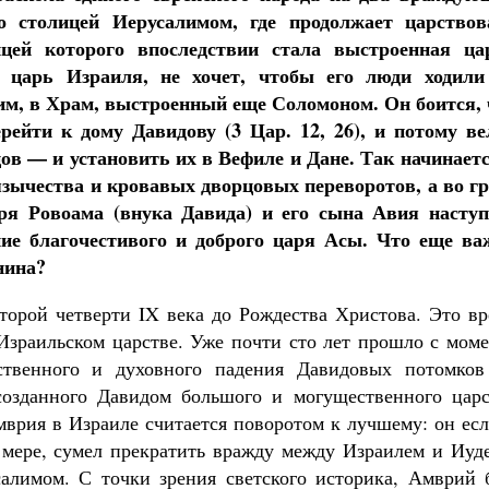
о столицей Иерусалимом, где продолжает царствов
ицей которого впоследствии стала выстроенная ца
царь Израиля, не хочет, чтобы его люди ходили
им, в Храм, выстроенный еще Соломоном. Он боится, 
рейти к дому Давидову (3 Цар. 12, 26), и потому ве
ов — и установить их в Вефиле и Дане. Так начинаетс
зычества и кровавых дворцовых переворотов, а во гр
ря Ровоама (внука Давида) и его сына Авия наступ
ние благочестивого и доброго царя Асы. Что еще ва
нина?
орой четверти IX века до Рождества Христова. Это вр
зраильском царстве. Уже почти сто лет прошло с моме
вственного и духовного падения Давидовых потомко
созданного Давидом большого и могущественного царс
врия в Израиле считается поворотом к лучшему: он есл
й мере, сумел прекратить вражду между Израилем и Иуд
алимом. С точки зрения светского историка, Амврий 