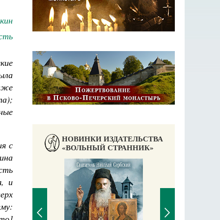
кин
сть
кие
ыла
аже
а);
ьные
НОВИНКИ ИЗДАТЕЛЬСТВА
я с
«ВОЛЬНЫЙ СТРАННИК»
ина
сть
, и
ерх
ему:
это]