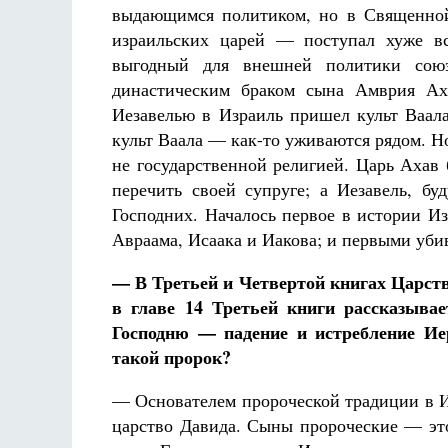
выдающимся политиком, но в Священной
израильских царей — поступал хуже вс
выгодный для внешней политики союз
династическим браком сына Амврия Ах
Иезавелью в Израиль пришел культ Ваала
культ Ваала — как-то уживаются рядом. 
не государственной религией. Царь Ахав
перечить своей супруге; а Иезавель, бу
Господних. Началось первое в истории Из
Авраама, Исаака и Иакова; и первыми уби
— В Третьей и Четвертой книгах Царств
в главе 14 Третьей книги рассказыва
Господню — падение и истребление Иер
такой пророк?
— Основателем пророческой традиции в И
царство Давида. Сыны пророческие — это