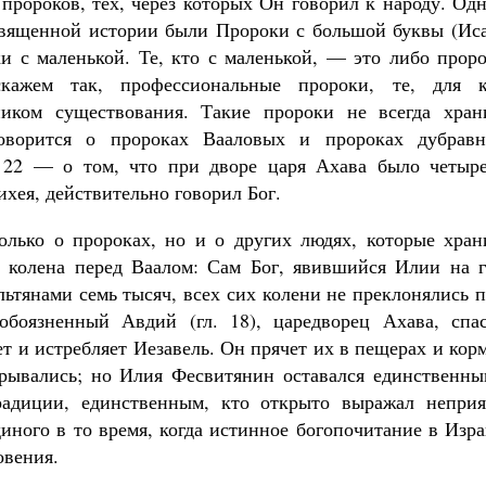
пророков, тех, через которых Он говорил к народу. Од
Священной истории были Пророки с большой буквы (Иса
 с маленькой. Те, кто с маленькой, — это либо проро
скажем так, профессиональные пророки, те, для к
иком существования. Такие пророки не всегда хран
оворится о пророках Вааловых и пророках дубравн
е 22 — о том, что при дворе царя Ахава было четыре
ихея, действительно говорил Бог.
олько о пророках, но и о других людях, которые хран
 колена перед Ваалом: Сам Бог, явившийся Илии на г
льтянами семь тысяч, всех сих колени не преклонялись 
обоязненный Авдий (гл. 18), царедворец Ахава, спас
т и истребляет Иезавель. Он прячет их в пещерах и кор
рывались; но Илия Фесвитянин оставался единственны
радиции, единственным, кто открыто выражал неприя
диного в то время, когда истинное богопочитание в Изр
овения.