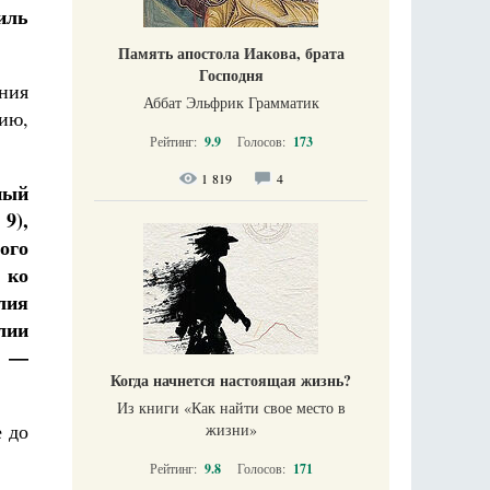
иль
Память апостола Иакова, брата
Господня
ния
Аббат Эльфрик Грамматик
ию,
Рейтинг:
9.9
Голосов:
173
1 819
4
ный
9),
ого
 ко
лия
лии
я —
Когда начнется настоящая жизнь?
Из книги «Как найти свое место в
е до
жизни​»
Рейтинг:
9.8
Голосов:
171