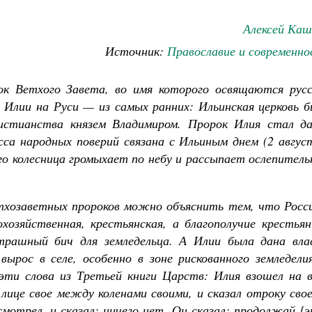
Алексей Каш
Источник:
Православие и современно
к Ветхого Завета, во имя которого освящаются русс
 Илии на Руси — из самых ранних: Ильинская церковь б
истианства князем Владимиром. Пророк Илия стал д
са народных поверий связана с Ильиным днем (2 август
его колесница громыхает по небу и рассыпает ослепител
етхозаветных пророков можно объяснить тем, что Росси
хозяйственная, крестьянская, а благополучие крестьян
страшный бич для земледельца. А Илии была дана вла
ырос в селе, особенно в зоне рискованного земледелия
эти слова из Третьей книги Царств: Илия взошел на в
 лице свое между коленами своими, и сказал отроку сво
мотрел, и сказал: ничего нет. Он сказал: продолжай [