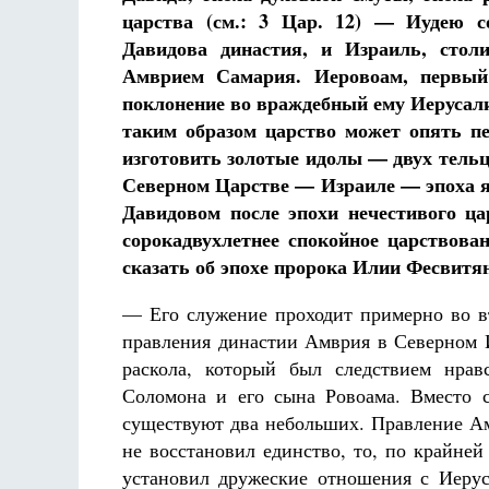
царства (см.: 3 Цар. 12) — Иудею с
Давидова династия, и Израиль, стол
Амврием Самария. Иеровоам, первый 
поклонение во враждебный ему Иерусал
таким образом царство может опять пе
изготовить золотые идолы — двух тельц
Северном Царстве — Израиле — эпоха я
Давидовом после эпохи нечестивого ца
сорокадвухлетнее спокойное царствова
сказать об эпохе пророка Илии Фесвитя
— Его служение проходит примерно во вт
правления династии Амврия в Северном И
раскола, который был следствием нра
Соломона и его сына Ровоама. Вместо 
существуют два небольших. Правление Ам
не восстановил единство, то, по крайне
установил дружеские отношения с Иерус