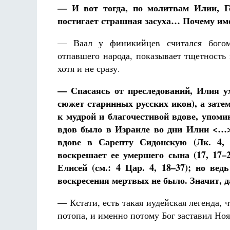
— И вот тогда, по молитвам Илии, Го
постигает страшная засуха… Почему име
— Ваал у финикийцев считался богом 
отпавшего народа, показывает тщетность
хотя и не сразу.
— Спасаясь от преследований, Илия у
сюжет старинных русских икон), а затем
к мудрой и благочестивой вдове, упом
вдов было в Израиле во дни Илии <…> 
вдове в Сарепту Сидонскую (Лк. 4, 
воскрешает ее умершего сына (17, 17–
Елисей (см.: 4 Цар. 4, 18–37); но ве
воскресения мертвых не было. Значит,
— Кстати, есть такая иудейская легенда,
потопа, и именно потому Бог заставил Ноя 