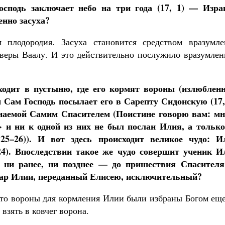
сподь заключает небо на три года (17, 1) — Изра
нно засуха?
плодородия. Засуха становится средством вразумле
 веры Ваалу. И это действительно послужило вразумлен
ходит в пустыню, где его кормят вороны (излюблен
 Сам Господь посылает его в Сарепту Сидонскую (17, 
инаемой Самим Спасителем (Поистине говорю вам: мн
и ни к одной из них не был послан Илия, а только
25–26)). И вот здесь происходит великое чудо: И
24). Впоследствии такое же чудо совершит ученик И
дь ни ранее, ни позднее — до пришествия Спасител
 дар Илии, переданный Елисею, исключительный?
 что вороны для кормления Илии были избраны Богом ещ
взять в ковчег ворона.