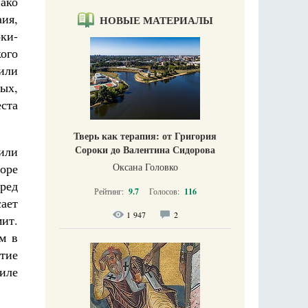
нако
ия,
НОВЫЕ МАТЕРИАЛЫ
ки-
ого
или
ых,
ста
Тверь как терапия: от Григория
Сороки до Валентина Сидорова
или
Оксана Головко
оре
пред
Рейтинг:
9.7
Голосов:
116
ает
1 947
2
мит.
м в
тие
аиле