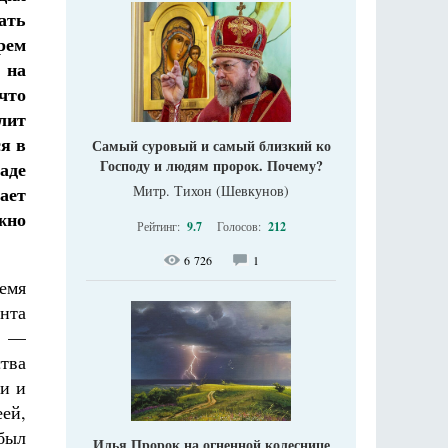
ать
рем
 на
что
лит
я в
Самый суровый и самый близкий ко
Господу и людям пророк. Почему?
аде
Митр. Тихон (Шевкунов)
ает
жно
Рейтинг:
9.7
Голосов:
212
6 726
1
емя
нта
в —
тва
и и
еей,
был
Илья Пророк на огненной колеснице