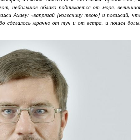
 вот, небольшое облако поднимается от моря, величино
скажи Ахаву: «запрягай [колесницу твою] и поезжай, ч
о сделалось мрачно от туч и от ветра, и пошел боль
омученик Георгий Победоносец. Научись у
святого
Роман Котов
Чего ждет от нас Бог. 10 заповед
Святитель Николай Сер