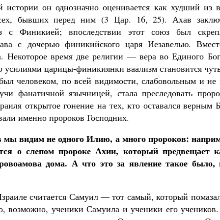
 истории он однозначно оценивается как худший из в
ех, бывших перед ним (3 Цар. 16, 25). Ахав заклю
 с Финикией; впоследствии этот союз был скреп
ава с дочерью финикийского царя Иезавелью. Вмест
. Некоторое время две религии — вера во Единого Бог
Но усилиями царицы-финикиянки ваализм становится чут
 был человеком, по всей видимости, слабовольным и не
дучи фанатичной язычницей, стала преследовать проро
раиля открытое гонение на тех, кто оставался верным 
вали именно пророков Господних.
 мы видим не одного Илию, а много пророков: наприм
ется о слепом пророке Ахии, который предвещает к
овоамова дома. А что это за явление такое было, 
зраиле считается Самуил — тот самый, который помазал
, возможно, ученики Самуила и ученики его учеников.