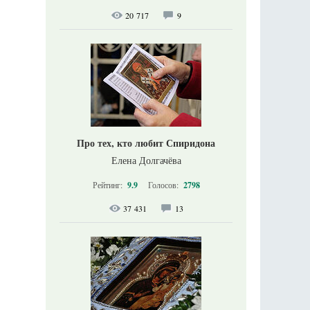
20 717
9
Про тех, кто любит Спиридона
Елена Долгачёва
Рейтинг:
9.9
Голосов:
2798
37 431
13