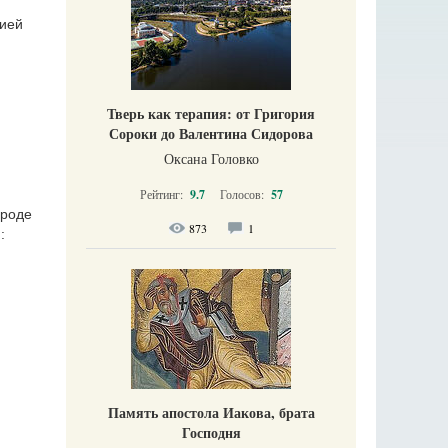
сией
Тверь как терапия: от Григория
Сороки до Валентина Сидорова
Оксана Головко
Рейтинг:
9.7
Голосов:
57
ороде
873
1
:
Память апостола Иакова, брата
Господня