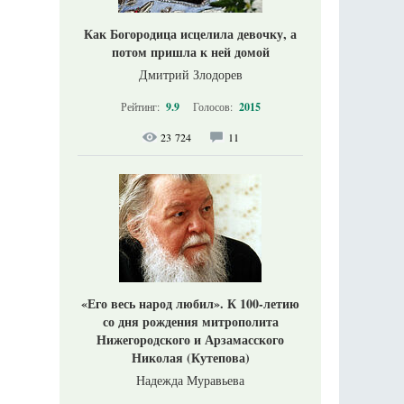
Как Богородица исцелила девочку, а
потом пришла к ней домой
Дмитрий Злодорев
Рейтинг:
9.9
Голосов:
2015
23 724
11
«Его весь народ любил». К 100-летию
со дня рождения митрополита
Нижегородского и Арзамасского
Николая (Кутепова)
Надежда Муравьева