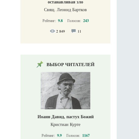
останавливая зло
Свящ. Леонид Бартков
Рейтинг:
9.8
Голосов:
243
2 849
11
ВЫБОР ЧИТАТЕЛЕЙ
Иоанн Давид, пастух Божий
Кристиан Курте
Рейтинг:
9.9
Голосов:
1167