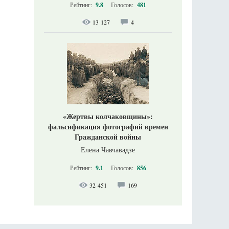
Рейтинг:
9.8
Голосов:
481
13 127
4
«Жертвы колчаковщины»:
фальсификация фотографий времен
Гражданской войны
Елена Чавчавадзе
Рейтинг:
9.1
Голосов:
856
32 451
169