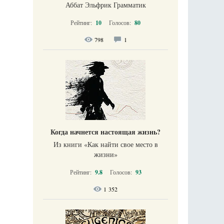
Аббат Эльфрик Грамматик
Рейтинг:
10
Голосов:
80
798
1
Когда начнется настоящая жизнь?
Из книги «Как найти свое место в
жизни​»
Рейтинг:
9.8
Голосов:
93
1 352