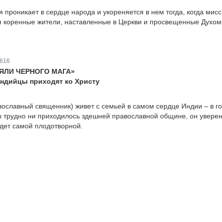
 проникает в сердце народа и укореняется в нем тогда, когда мис
я коренные жители, наставленные в Церкви и просвещенные Духом
616
НЯЛИ ЧЕРНОГО МАГА»
 индийцы приходят ко Христу
вославный священник) живет с семьей в самом сердце Индии – в г
ы трудно ни приходилось здешней православной общине, он уверен
дет самой плодотворной.