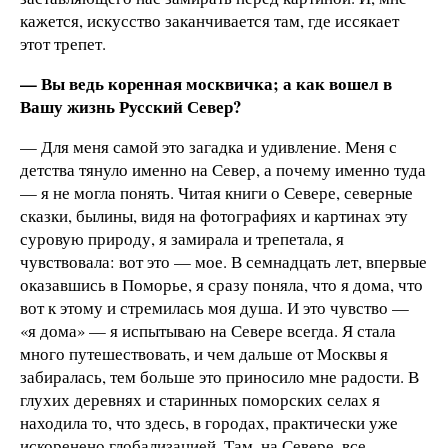
кажется, искусство заканчивается там, где иссякает
этот трепет.
— Вы ведь коренная москвичка; а как вошел в
Вашу жизнь Русский Север?
— Для меня самой это загадка и удивление. Меня с
детства тянуло именно на Север, а почему именно туда
— я не могла понять. Читая книги о Севере, северные
сказки, былины, видя на фотографиях и картинах эту
суровую природу, я замирала и трепетала, я
чувствовала: вот это — мое. В семнадцать лет, впервые
оказавшись в Поморье, я сразу поняла, что я дома, что
вот к этому и стремилась моя душа. И это чувство —
«я дома» — я испытываю на Севере всегда. Я стала
много путешествовать, и чем дальше от Москвы я
забиралась, тем больше это приносило мне радости. В
глухих деревнях и старинных поморских селах я
находила то, что здесь, в городах, практически уже
искоренено глобализацией. Там, на Севере, все