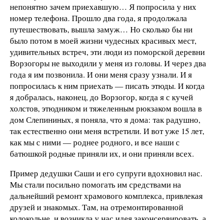
непонятно зачем приехавшую… Я попросила у них
номер телефона. Прошло два года, я продолжала
путешествовать, вышла замуж… Но сколько бы ни
было потом в моей жизни чудесных красивых мест,
удивительных встреч, эти люди из поморской деревни
Ворзогоры не выходили у меня из головы. И через два
года я им позвонила. И они меня сразу узнали. И я
попросилась к ним приехать — писать этюды. И когда
я добралась, наконец, до Ворзогор, когда я с кучей
холстов, этюдником и тяжеленным рюкзаком вошла в
дом Слепининых, я поняла, что я дома: так радушно,
так естественно они меня встретили. И вот уже 15 лет,
как мы с ними — роднее родного, и все наши с
батюшкой родные приняли их, и они приняли всех.
Пример дедушки Саши и его супруги вдохновил нас.
Мы стали посильно помогать им средствами на
дальнейший ремонт храмового комплекса, привлекая
друзей и знакомых. Там, на отремонтированной
колокольне, и возникла у нас идея законсервировать, а