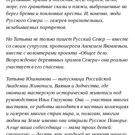
море, его гранитные скалы и пляжи, выброшенные на
берег бревна и поклонные кресты. И, конечно, люди
Русского Севера — галерея поразительных,
незабываемых портретов.
Но Татьяна не только пишет Русский Север — вместе
со своим супругом, протоиереем Алексием Яковлевым,
вместе с волонтерами проекта «Общее дело.
Возрождение деревянных храмов Севера» она реально
участвует в его спасении.
Татьяна Юшманова — выпускница Российской
Академии Живописи, Ваяния и Зодчества, где
окончила мастерскую исторической живописи под
руководством Ильи Глазунова. Она — участник многих
выставок, ее работы находятся в частных коллекциях
и галереях многих стран мира, и, полагаю, многим
людям на Земле именно они открыли Русское Поморье.
А еще наша собеседница — мама троих детей:
старшему — десять лет, младшей на момент нашего