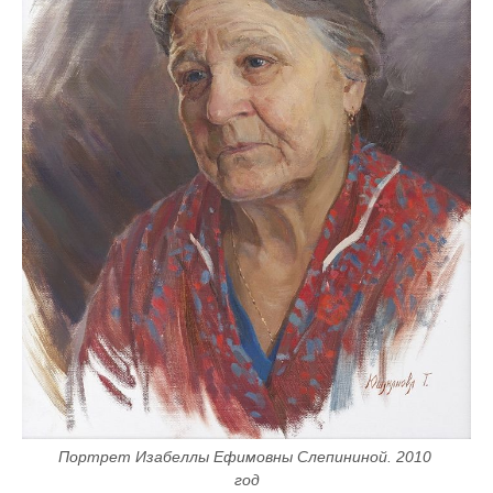
Портрет Изабеллы Ефимовны Слепининой. 2010 
год