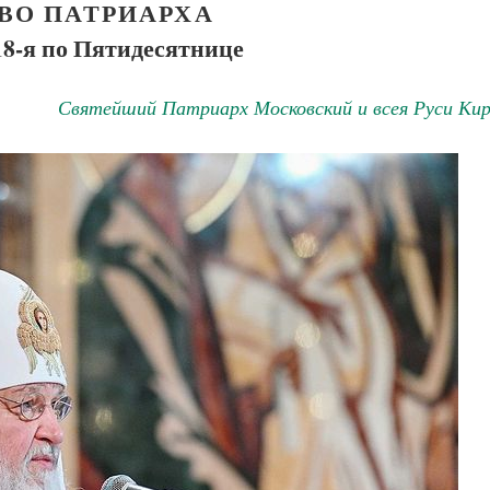
ВО ПАТРИАРХА
18-я по Пятидесятнице
Святейший Патриарх Московский и всея Руси Кир
Великомученик Георгий Победоносец. Научись у
святого