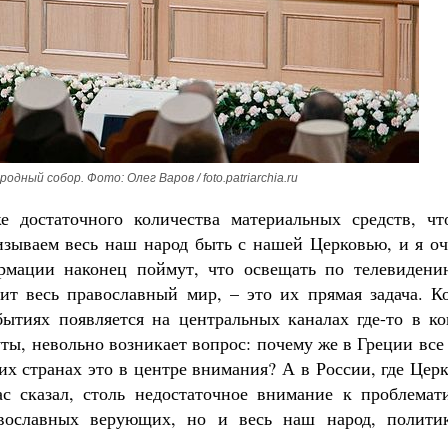
одный собор. Фото: Олег Варов / foto.patriarchia.ru
е достаточного количества материальных средств, чт
зываем весь наш народ быть с нашей Церковью, и я оч
ормации наконец поймут, что освещать по телевидени
оит весь православный мир, – это их прямая задача. К
тиях появляется на центральных каналах где-то в ко
ты, невольно возникает вопрос: почему же в Греции все
их странах это в центре внимания? А в России, где Цер
с сказал, столь недостаточное внимание к проблемати
авославных верующих, но и весь наш народ, политик