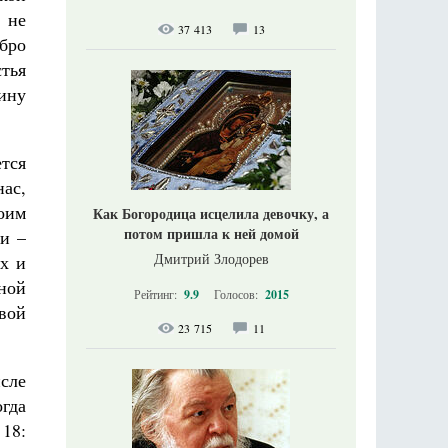
 не
37 413
13
обро
тья
ину
тся
нас,
оим
Как Богородица исцелила девочку, а
потом пришла к ней домой
и –
Дмитрий Злодорев
х и
ной
Рейтинг:
9.9
Голосов:
2015
вой
23 715
11
сле
огда
18: