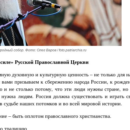
Роман Котов
Чего ждет от нас Бог. 
Святитель Нико
одный собор. Фото: Олег Варов / foto.patriarchia.ru
 силе» Русской Православной Церкви
ную духовную и культурную ценность – не только для н
 с вами призываем к сбережению народа России, к рожд
о и не столько потому, что эти люди нужны стране, но
а нужна людям. Россия должна существовать и играть с
 в судьбе наших потомков и во всей мировой истории.
ние – быть оплотом православного христианства.
ую традицию