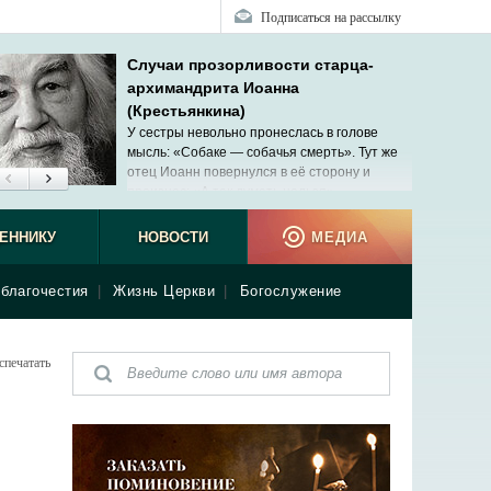
Подписаться на рассылку
Случаи прозорливости старца-
архимандрита Иоанна
(Крестьянкина)
У сестры невольно пронеслась в голове
мысль: «Собаке — собачья смерть». Тут же
отец Иоанн повернулся в её сторону и
произнес: «А так думать нельзя».
как оте
ЕННИКУ
НОВОСТИ
МЕДИА
благочестия
|
Жизнь Церкви
|
Богослужение
спечатать