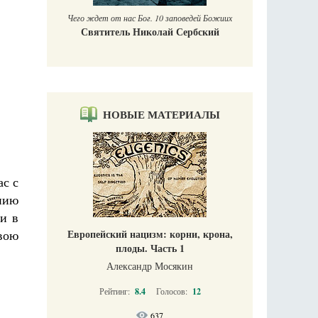
10 заповедей Божиих
лай Сербский
НОВЫЕ МАТЕРИАЛЫ
ас с
ению
 и в
вою
Европейский нацизм: корни, крона,
плоды. Часть 1
Александр Мосякин
Рейтинг:
8.4
Голосов:
12
637