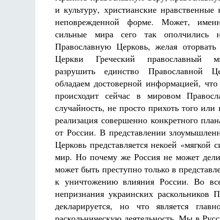
и культуру, христианские нравственные 
неповрежденной форме. Может, имен
сильные мира сего так ополчились 
Православную Церковь, желая оторвать
Церкви Греческий православный м
разрушить единство Православной 
обладаем достоверной информацией, что 
происходит сейчас в мировом Правосл
случайность, не просто прихоть того или
реализация совершенно конкретного план
от России. В представлении злоумышленни
Церковь представляется некоей «мягкой 
мир. Но почему же Россия не может дели
может быть преступно только в представле
к уничтожению влияния России. Во все
непризнания украинских раскольников 
декларируется, но что является глав
раскольническую деятельность. Мы в Рус