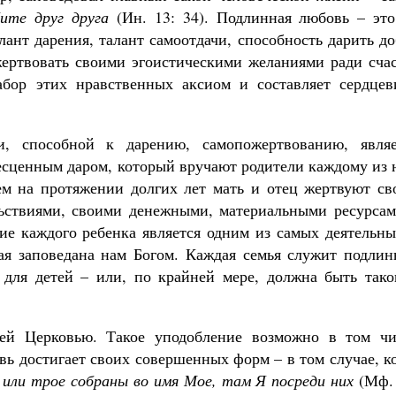
ите друг друга
(Ин. 13: 34). Подлинная любовь – это
алант дарения, талант самоотдачи, способность дарить д
жертвовать своими эгоистическими желаниями ради счас
набор этих нравственных аксиом и составляет сердцев
, способной к дарению, самопожертвованию, являе
есценным даром, который вручают родители каждому из 
тем на протяжении долгих лет мать и отец жертвуют св
льствиями, своими денежными, материальными ресурсам
ие каждого ребенка является одним из самых деятельны
ая заповедана нам Богом. Каждая семья служит подлин
 для детей – или, по крайней мере, должна быть тако
ей Церковью. Такое уподобление возможно в том чи
овь достигает своих совершенных форм – в том случае, к
е или трое собраны во имя Мое, там Я посреди них
(Мф. 