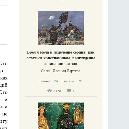
Бремя меча и исцеление сердца: как
остаться христианином, вынужденно
 Это
останавливая зло
ир –
Свящ. Леонид Бартков
ская
Рейтинг:
9.8
Голосов:
190
щий
Это
2 156
8
 – и
или
 не
эту
мают