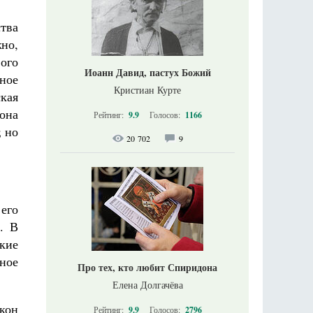
ства
но,
ого
Иоанн Давид, пастух Божий
ное
Кристиан Курте
ская
она
Рейтинг:
9.9
Голосов:
1166
; но
20 702
9
его
. В
кие
ное
Про тех, кто любит Спиридона
Елена Долгачёва
кон
Рейтинг:
9.9
Голосов:
2796