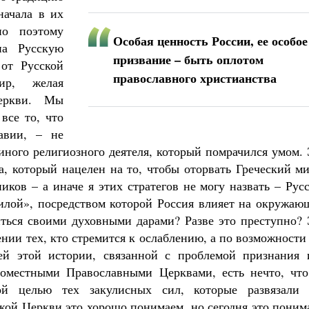
начала в их
но поэтому
Особая ценность России, ее особое
на Русскую
призвание – быть оплотом
 от Русской
православного христианства
ир, желая
Церкви. Мы
все то, что
авии, – не
 иного религиозного деятеля, который помрачился умом.
а, который нацелен на то, чтобы оторвать Греческий м
ков – а иначе я этих стратегов не могу назвать – Рус
силой», посредством которой Россия влияет на окружаю
ться своими духовными дарами? Разве это преступно? 
нии тех, кто стремится к ослаблению, а по возможности
й этой истории, связанной с проблемой признания 
Поместными Православными Церквами, есть нечто, что
ной целью тех закулисных сил, которые развязали 
ской Церкви это хорошо понимаем, но сегодня это пони