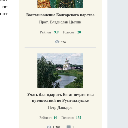
, не
и от
Восстановление Болгарского царства
.
Прот. Владислав Цыпин
Рейтинг:
9.9
Голосов:
20
374
Учась благодарить Бога: педагогика
путешествий по Руси-матушке
Петр Давыдов
Рейтинг:
10
Голосов:
132
1 201
1