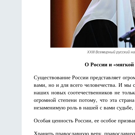
ки не будет
ка де Грааф
Как найти своё место в жизни
Кирилл Мурышев
XXIII Всемирный русский нар
О России и «мягкой
Существование России представляет огром
вами, но и для всего человечества. И мы
наших новых соотечественников не тольк
огромной степени потому, что эта стран
незаменимую роль в нашей с вами судьбе,
Особая ценность России, ее особое призва
Хранить православную веру, православн