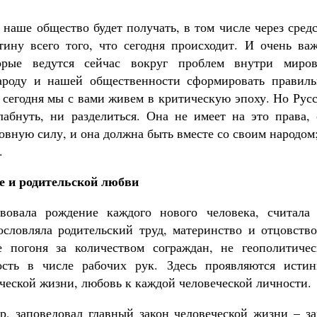
 наше общество будет получать, в том числе через сред
ину всего того, что сегодня происходит. И очень важ
орые ведутся сейчас вокруг проблем внутри миров
ароду и нашей общественности сформировать правиль
 сегодня мы с вами живем в критическую эпоху. Но Рус
абнуть, ни разделиться. Она не имеет на это права, 
овную силу, и она должна быть вместе со своим народом
.
е и родительской любви
твовала рождение каждого нового человека, считала 
ословляла родительский труд, материнство и отцовство
 погоня за количеством сограждан, не геополитичес
ость в числе рабочих рук. Здесь проявляются истин
ческой жизни, любовь к каждой человеческой личности.
, заповедовал главный закон человеческой жизни – за