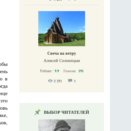
Свеча на ветру
Алексей Солоницын
обы
ень
Рейтинг:
9.9
Голосов:
191
ю в
2 251
1
огда
нце
 это
ковь
ВЫБОР ЧИТАТЕЛЕЙ
ке,
ов,