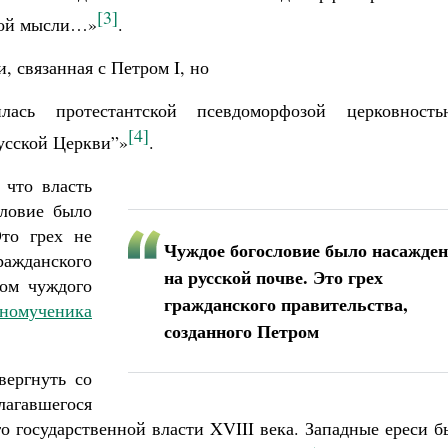
[3]
ной мысли…»
.
 связанная с Петром I, но
илась протестантской псевдоморфозой церковност
[4]
усской Церкви”»
.
 что власть
словие было
то грех не
Чуждое богословие было насажден
ражданского
на русской почве. Это грех
хом чуждого
гражданского правительства,
номученика
созданного Петром
вергнуть со
лагавшегося
го государственной власти XVIII века. Западные ереси 