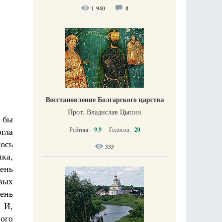
1 940
8
Восстановление Болгарского царства
Прот. Владислав Цыпин
и бы
Рейтинг:
9.9
Голосов:
20
огла
лось
333
ка,
ень
вых
ень
 И,
ного