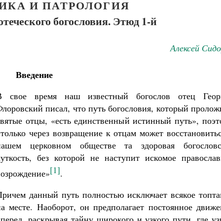
ИКА И ПАТРОЛОГИЯ
отеческого богословия. Этюд 1-й
Алексей Сид
Введение
В свое время наш известный богослов отец Геор
Флоровский писал, что путь богословия, который проло
святые отцы, «есть единственный истинный путь», поэт
«только через возвращение к отцам может восстановить
нашем церковном обществе та здоровая богословс
чуткость, без которой не наступит искомое православ
[1]
возрождение»
.
Причем данный путь полностью исключает всякое топта
на месте. Наоборот, он предполагает постоянное движе
вперед, раскрывая тайну широкого и узкого пути, где у