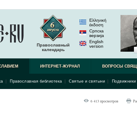
Ελληνική
έκδοση
Српска
верзиjа
English
Православный
version
календарь
СЛАВИЕМ
ИНТЕРНЕТ-ЖУРНАЛ
ВОПРОСЫ СВЯЩ
ка
|
Православная библиотека
|
Святые и святыни
|
Подвижники 
6 413 просмотров
Ра