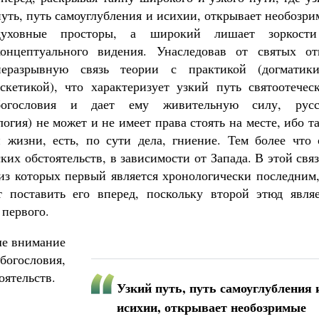
путь, путь самоуглубления и исихии, открывает необозр
духовные просторы, а широкий лишает зоркост
концептуального видения. Унаследовав от святых от
неразрывную связь теории с практикой (догматик
аскетикой), что характеризует узкий путь святоотечес
Великомученик Георгий Победоносец. Н
богословия и дает ему живительную силу, русс
святого
Роман Котов
логия) не может и не имеет права стоять на месте, ибо т
Как найти своё место в жизни
 жизни, есть, по сути дела, гниение. Тем более что 
Кирилл Мурышев
ких обстоятельств, в зависимости от Запада. В этой свя
 из которых первый является хронологически последним
т поставить его вперед, поскольку второй этюд являе
 первого.
ше внимание
богословия,
оятельств.
Узкий путь, путь самоуглубления 
исихии, открывает необозримые