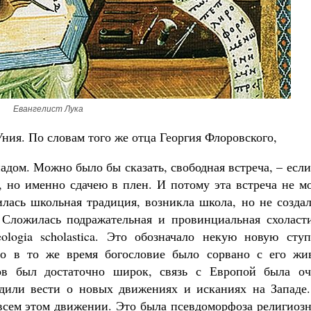
Евангелист Лука
ния. По словам того же отца Георгия Флоровского,
падом. Можно было бы сказать, свободная встреча, – есл
, но именно сдачею в плен. И потому эта встреча не м
лась школьная традиция, возникла школа, но не созда
 Сложилась подражательная и провинциальная схоласти
ologia scholastica. Это обозначало некую новую ступ
 Но в то же время богословие было сорвано с его жи
тов был достаточно широк, связь с Европой была оч
дили вести о новых движениях и исканиях на Западе.
 всем этом движении. Это была псевдоморфоза религиоз