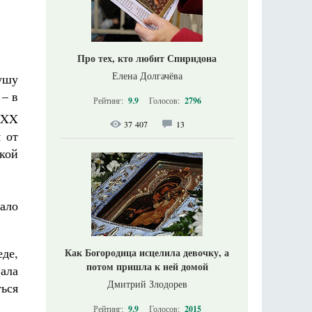
Про тех, кто любит Спиридона
Елена Долгачёва
душу
 – в
Рейтинг:
9.9
Голосов:
2796
е XX
37 407
13
 от
кой
тало
де,
Как Богородица исцелила девочку, а
потом пришла к ней домой
вала
Дмитрий Злодорев
ься
Рейтинг:
9.9
Голосов:
2015