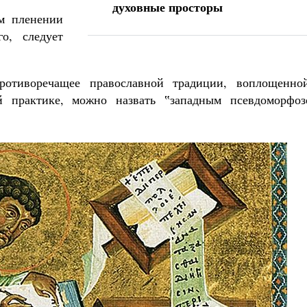
духовные просторы
ом пленении
го, следует
противоречащее православной традиции, воплощенно
 практике, можно назвать ‟западным псевдоморфоз