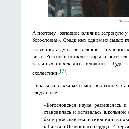
Священ
А поэтому «западное влияние затронуло 
богословия». Среди них одним из самых г
спасении, а душа богословия – в учении 
вв. в России возникли споры относитель
западных инославных влияний – будь т
[7]
схоластики»
.
Не касаясь сложных и многообразных этапо
следующее:
«Богословская наука развивалась 
становилась и оставалась школьной 
быть разысканием истины или испов
к биению Церковного сердца. И терял