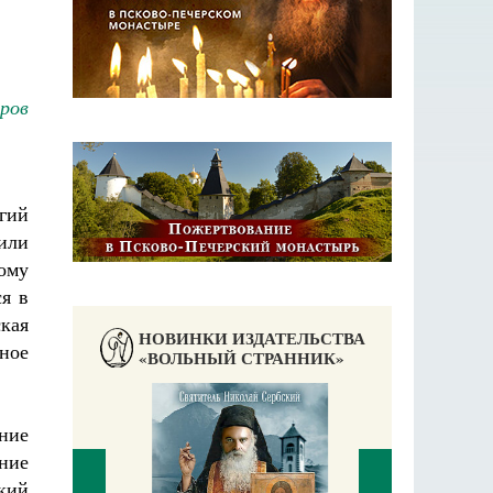
оров
гий
жили
ому
ся в
кая
НОВИНКИ ИЗДАТЕЛЬСТВА
ное
«ВОЛЬНЫЙ СТРАННИК»
ние
ние
зкий