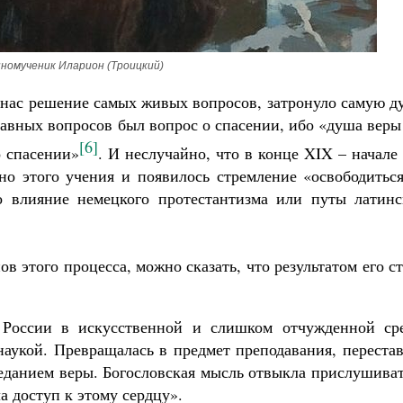
номученик Иларион (Троицкий)
у нас решение самых живых вопросов, затронуло самую 
лавных вопросов был вопрос о спасении, ибо «душа веры
[6]
о спасении»
. И неслучайно, что в конце XIX – начал
но этого учения и появилось стремление «освободиться
о влияние немецкого протестантизма или путы латинс
в этого процесса, можно сказать, что результатом его с
в России в искусственной и слишком отчужденной сре
наукой. Превращалась в предмет преподавания, переста
еданием веры. Богословская мысль отвыкла прислушиват
а доступ к этому сердцу».