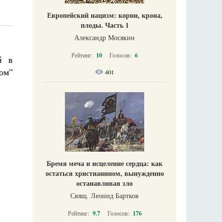
Европейский нацизм: корни, крона,
плоды. Часть 1
Александр Мосякин
Рейтинг:
10
Голосов:
6
й в
ом”
401
Бремя меча и исцеление сердца: как
остаться христианином, вынужденно
останавливая зло
Свящ. Леонид Бартков
Рейтинг:
9.7
Голосов:
176