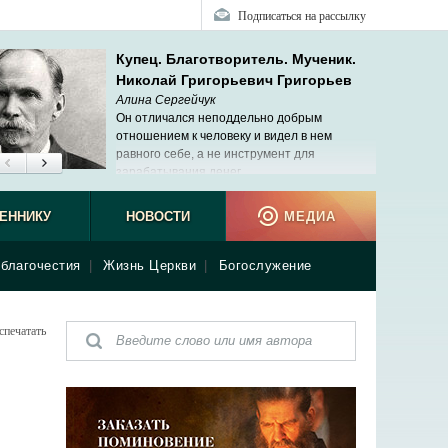
Подписаться на рассылку
Купец. Благотворитель. Мученик.
Николай Григорьевич Григорьев
Алина Сергейчук
Он отличался неподдельно добрым
отношением к человеку и видел в нем
равного себе, а не инструмент для
зарабатывания денег.
ЕННИКУ
НОВОСТИ
МЕДИА
благочестия
|
Жизнь Церкви
|
Богослужение
спечатать