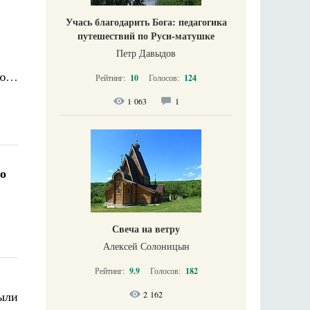
Учась благодарить Бога: педагогика
путешествий по Руси-матушке
Петр Давыдов
ью…
Рейтинг:
10
Голосов:
124
1 063
1
о
Свеча на ветру
Алексей Солоницын
Рейтинг:
9.9
Голосов:
182
были
2 162