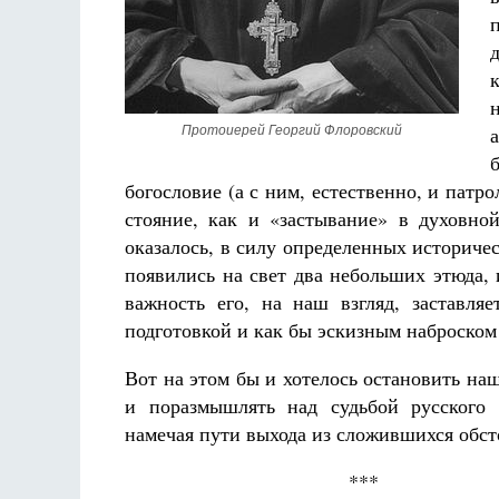
Протоиерей Георгий Флоровский
Разлуки не будет
богословие (а с ним, естественно, и патро
Фредерика де Грааф
стояние, как и «застывание» в духовной
оказалось, в силу определенных историчес
появились на свет два небольших этюда,
важность его, на наш взгляд, заставляе
подготовкой и как бы эскизным наброском
Вот на этом бы и хотелось остановить на
и поразмышлять над судьбой русского 
намечая пути выхода из сложившихся обст
***