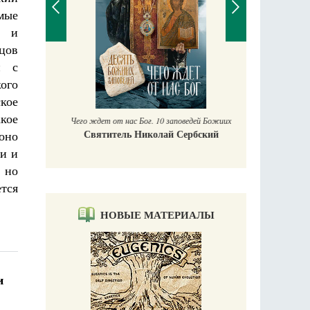
имые
и и
цов
и с
П
Е
кого
аучись у
кое
акое
Чего ждет от нас Бог. 10 заповедей Божиих
Святитель Николай Сербский
оно
зи и
, но
тся
НОВЫЕ МАТЕРИАЛЫ
и