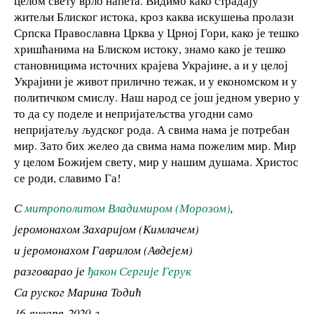
целом свету врло напета. Видимо како страдају
житељи Блиског истока, кроз каква искушења пролази
Српска Православна Црква у Црној Гори, како је тешко
хришћанима на Блиском истоку, знамо како је тешко
становницима источних крајева Украјине, а и у целој
Украјини је живот прилично тежак, и у економском и у
политичком смислу. Наш народ се још једном уверио у
то да су поделе и непријатељства угодни само
непријатељу људског рода. А свима нама је потребан
мир. Зато бих желео да свима нама пожелим мир. Мир
у целом Божијем свету, мир у нашим душама. Христос
се роди, славимо Га!
С
митрополитом Владимиром (Морозом)
,
јеромонахом Захаријом (Кимлачем)
и јеромонахом Гаврилом (Авдејем)
разговарао је
ђакон Сергије Герук
Са руског Марина Тодић
16 января 2020 г.