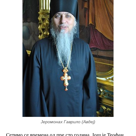
Јеромонах Гаврило (Авдеј)
Сетимо се времена од пре сто година. Још је Теофан