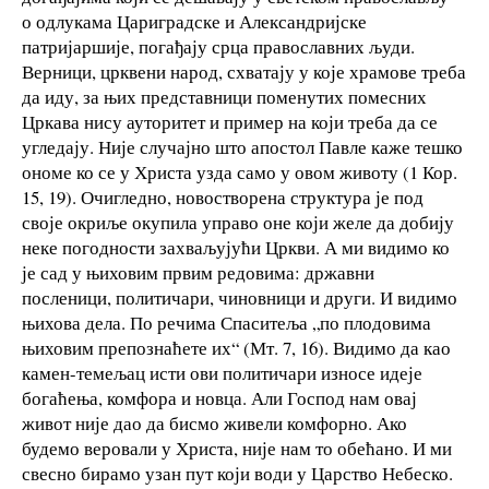
о одлукама Цариградске и Александријске
патријаршије, погађају срца православних људи.
Верници, црквени народ, схватају у које храмове треба
да иду, за њих представници поменутих помесних
Цркава нису ауторитет и пример на који треба да се
угледају. Није случајно што апостол Павле каже тешко
ономе ко се у Христа узда само у овом животу (1 Кор.
15, 19). Очигледно, новостворена структура је под
своје окриље окупила управо оне који желе да добију
неке погодности захваљујући Цркви. А ми видимо ко
је сад у њиховим првим редовима: државни
посленици, политичари, чиновници и други. И видимо
њихова дела. По речима Спаситеља „по плодовима
њиховим препознаћете их“ (Мт. 7, 16). Видимо да као
камен-темељац исти ови политичари износе идеје
богаћења, комфора и новца. Али Господ нам овај
живот није дао да бисмо живели комфорно. Ако
будемо веровали у Христа, није нам то обећано. И ми
свесно бирамо узан пут који води у Царство Небеско.