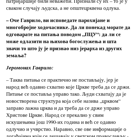
патријаршије били неважећи. Признали су их – то је у
сваком случају људска, а не општецрквена одлука.
–
Оче Гаврило, ви исповедате парохијане и
многобројне ходочаснике. Да ли понекад морате да
одговарате на питања поводом „ПЦУ“: да ли се
може одлазити на њихова богослужења и шта
значи то што ју је признао низ јерарха из других
земаља?
Јеромонах Гаврило:
– Таква питања се практично не постављају, јер је
народ већ одавно схватио које Цркве треба да се држи.
Питање се поставља управо тако. Људи схватају да је
новостворена структура која себе назива „црквом“
заправо лажна црква и да треба да се држе управо
Христове Цркве. Народ се прекалио у свим
искушењима још 1990-их година и већ се одавно
одлучио и учврстио. Наравно, све ове информације о
догађајима који се дешавају у светском православљу -