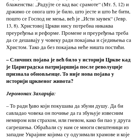
блаженства: „Радујте се кад вас срамоте“ (Мт. 5, 12) и
држимо се онога што је било, што јесте и што ће бити,
пошто се Господ не мења, већ је „Исти заувек“ (Јевр.
13, 8). Христовој Цркви нису потребна никаква
преуређења и реформе. Промене и преуређења треба
да се дешавају у човеку ради покајања и сједињења са
Христом. Тако да без покајања неће ништа постићи.
–
Сличних појава је већ било у историји Цркве кад
је Цариградска патријаршија после револуције
признала обновљенце. То није нова појава у
историји црквеног живота?
Јеромонах Захарија:
– То ради ђаво који покушава да збуни душу. Да би
савладао човека он почиње да га збуњује извесним
немиром или страхом, или гневом, како би пао у друга
сагрешења. Обраћали су нам се многи свештеници из
западне Украјине којима су одузимали храмове и које