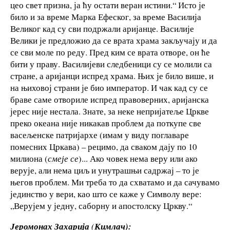
цео свет призна, ја ћу остати веран истини.“ Исто је
било и за време Марка Ефеског, за време Василија
Великог кад су сви подржали аријанце. Василије
Велики је предложио да се врата храма закључају и да
се сви моле по реду. Пред ким се врата отворе, он ће
бити у праву. Василијеви следбеници су се молили са
стране, а аријанци испред храма. Њих је било више, и
на њиховој страни је био император. И чак кад су се
браве саме отвориле испред правоверних, аријанска
јерес није нестала. Знате, за неке непријатеље Цркве
преко океана није никакав проблем да поткупе све
васељенске патријархе (имам у виду поглаваре
помесних Цркава) – рецимо, да сваком дају по 10
милиона (
смеје се
)... Ако човек нема веру или ако
верује, али нема циљ и унутрашњи садржај – то је
његов проблем. Ми треба то да схватамо и да сачувамо
јединство у вери, као што се каже у Символу вере:
„Верујем у једну, саборну и апостолску Цркву.“
Јеромонах Захарија
(
Кимлач):