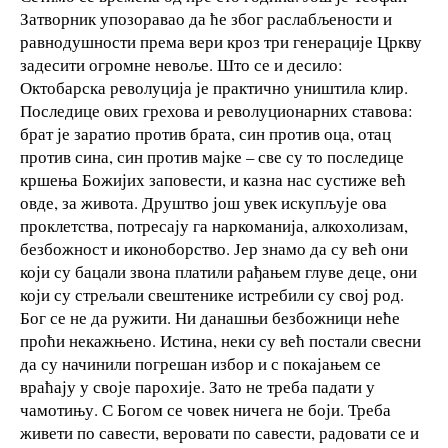
Затворник упозоравао да ће због раслабљености и
равнодушности према вери кроз три генерације Цркву
задесити огромне невоље. Што се и десило:
Октобарска револуција је практично уништила клир.
Последице ових грехова и револуционарних ставова:
брат је заратио против брата, син против оца, отац
против сина, син против мајке – све су то последице
кршења Божијих заповести, и казна нас сустиже већ
овде, за живота. Друштво још увек искупљује ова
проклетства, потресају га наркоманија, алкохолизам,
безбожност и иконоборство. Јер знамо да су већ они
који су бацали звона платили рађањем глуве деце, они
који су стрељали свештенике истребили су свој род.
Бог се не да ружити. Ни данашњи безбожници неће
проћи некажњено. Истина, неки су већ постали свесни
да су начинили погрешан избор и с покајањем се
враћају у своје парохије. Зато не треба падати у
чамотињу. С Богом се човек ничега не боји. Треба
живети по савести, веровати по савести, радовати се и