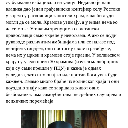
су буквално избацивали на улицу, Недавно је наш
владика дао један грађевински контејнер селу Ростоки
у којем су расколници запосели храм, како би људи
могли да се моле. Храмове узимају, а у њима нема ко
да се моле. У таквим тренуцима се истински
православци само укрепе у невољама. А ако се људи
руководе различитим амбицијама или се налазе под
нечијим утицајем, они постигну своје и разиђу се,
нема их у цркви и храмови стоје празни. У волињском
крају су узели преко 50 храмова (изузев малобројних
који су сами прешли у ПЦУ) и казна је одмах
уследила, зато што онај ко иде против Бога увек буде
кажњен. Имамо много браће из волинског краја и они
поуздано знају како се завршава живот ових
безбожника: има самоубистава, несрећних случајева и
психичких поремећаја.