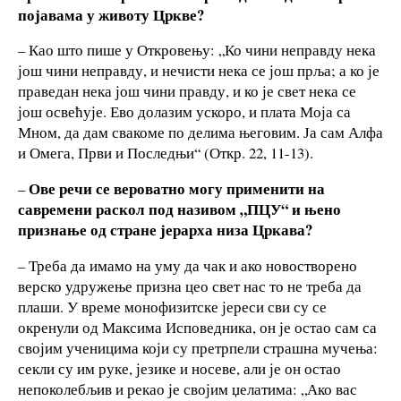
појавама у животу Цркве?
– Као што пише у Откровењу: „Ко чини неправду нека
још чини неправду, и нечисти нека се још прља; а ко је
праведан нека још чини правду, и ко је свет нека се
још освећује. Ево долазим ускоро, и плата Моја са
Мном, да дам свакоме по делима његовим. Ја сам Алфа
и Омега, Први и Последњи“ (Откр. 22, 11-13).
Ове речи се вероватно могу применити на
–
савремени раскол под називом „ПЦУ“ и њено
признање од стране јерарха низа Цркава?
–
Треба да имамо на уму да чак и ако новостворено
верско удружење призна цео свет нас то не треба да
плаши. У време монофизитске јереси сви су се
окренули од Максима Исповедника, он је остао сам са
својим ученицима који су претрпели страшна мучења:
секли су им руке, језике и носеве, али је он остао
непоколебљив и рекао је својим џелатима: „Ако вас