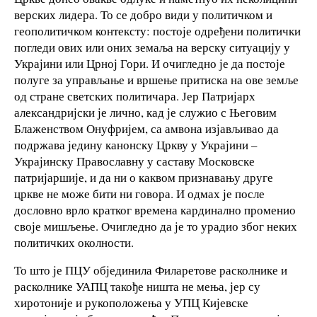
верских лидера. То се добро види у политичком и
геополитичком контексту: постоје одређени политички
погледи ових или оних земаља на верску ситуацију у
Украјини или Црној Гори. И очигледно је да постоје
полуге за управљање и вршење притиска на ове земље
од стране светских политичара. Јер Патријарх
александријски је лично, кад је служио с Његовим
Блаженством Онуфријем, са амвона изјављивао да
подржава једину канонску Цркву у Украјини –
Украјинску Православну у саставу Московске
патријаршије, и да ни о каквом признавању друге
цркве не може бити ни говора. И одмах је после
дословно врло кратког времена кардинално променио
своје мишљење. Очигледно да је то урадио због неких
политичких околности.
То што је ПЦУ објединила Филаретове расколнике и
расколнике УАПЦ такође ништа не мења, јер су
хиротоније и рукоположења у УПЦ Кијевске