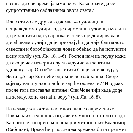
позива да све време јачамо веру. Како иначе да се
супротставимо саблазнима овога света?
Или сетимо се другог одломка – о удовици и
неправедном судији кад је сиромашна удовица молила
да је заштити од супарника и толико је додијавала и
досађивала судији да је признајући да није баш много
савестан и богобојажљив човек обећао да ће испунити
њену молбу (уп. Лк. 18, 1-6). Господ нам на поуку каже
да ако је чак неверни слуга одлучио да заштити
удовицу, зар Он неће заштитити Своје који верују у
Њега: „А зар Бог неће одбранити изабранике Своје
који му вапију дан и ноћ, и зар ће оклевати?“ И одмах
после тога поставља питање: Син Човечији када дође
на земљу, хоће ли наћи веру? (уп. Лк. 18, 8).
На велику жалост данас многе наше савременике
Црква наизглед привлачи, али их много притом отпада.
Као што је говорио наш покојни митрополит Владимир
(Сабодан), Црква ће у последња времена бити предмет