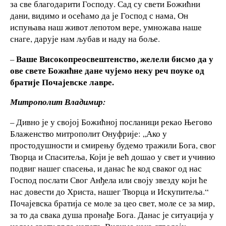
за све благодарити Господу. Сад су свети Божићни
дани, видимо и осећамо да је Господ с нама, Он
испуњава наш живот лепотом вере, умножава наше
снаге, дарује нам љубав и наду на боље.
Ваше Високопреосвештенство, желели бисмо да у
–
ове свете Божићне дане чујемо неку реч поуке од
братије Почајевске лавре.
Митрополит Владимир:
– Дивно је у својој Божићној посланици рекао Његово
Блаженство митрополит Онуфрије: „Ако у
простодушности и смирењу будемо тражили Бога, свог
Творца и Спаситеља, Који је већ дошао у свет и учинио
подвиг нашег спасења, и данас ће код сваког од нас
Господ послати Свог Анђела или своју звезду који ће
нас довести до Христа, нашег Творца и Искупитеља.“
Почајевска братија се моле за цео свет, моле се за мир,
за то да свака душа пронађе Бога. Данас је ситуација у