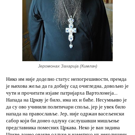
Јеромонах Захарија (Кимлач)
Нико им није доделио статус непогрешивости, премда
је њихова жеља да га добију сад очигледна, довољно је
чути и прочитати изјаве патријарха Вартоломеја...
Напада на Цркву је било, има их и биће. Несумњиво је
да су ово учинили политичари споља, јер је увек било
напада на православље. Јер, није одржан васељенски
сабор који би донео одлуку саслушавши мишљење
представника помесних Цркава. Неко је ван зидина
Цркве донео овакве одлуке и наметнуо их неколицини