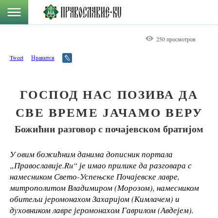
250 просмотров
Tweet
Нравится
ГОСПОД НАС ПОЗИВА ДА
СВЕ ВРЕМЕ ЈАЧАМО ВЕРУ
Божићни разговор с почајевском братијом
У овим божићним данима дописник портала
„Православије.
Ru
“ је имао прилике да разговара с
намесником Свето-Успењске Почајевске лавре,
митрополитом Владимиром (Морозом), намесником
обитељи јеромонахом Захаријом (Кимлачем) и
духовником лавре јеромонахом Гаврилом (Авдејем).