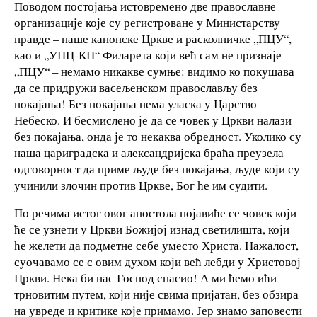
Поводом постојања истовремено две православне
организације које су регистроване у Министарству
правде – наше канонске Цркве и расколничке „ПЦУ“,
као и „УПЦ-КП“ Филарета који већ сам не признаје
„ПЦУ“ – немамо никакве сумње: видимо ко покушава
да се придружи васељенском православљу без
покајања! Без покајања нема уласка у Царство
Небеско. И бесмислено је да се човек у Цркви налази
без покајања, онда је то некаква обредност. Уколико су
наша цариградска и александријска браћа преузела
одговорност да приме људе без покајања, људе који су
учинили злочин против Цркве, Бог ће им судити.
По речима истог овог апостола појавиће се човек који
ће се узнети у Цркви Божијој изнад светилишта, који
ће желети да подметне себе уместо Христа. Нажалост,
суочавамо се с овим духом који већ лебди у Христовој
Цркви. Нека би нас Господ спасио! А ми ћемо ићи
трновитим путем, који није свима пријатан, без обзира
на увреде и критике које примамо. Јер знамо заповести