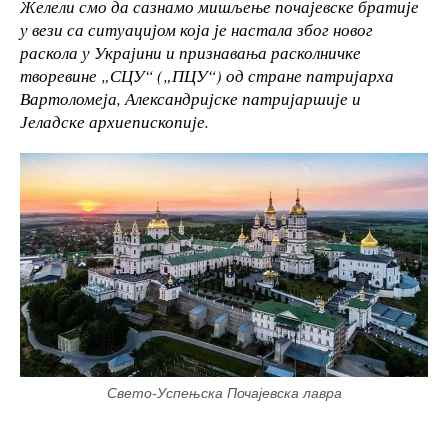
Желели смо да сазнамо мишљење почајевске братије
у вези са ситуацијом која је настала због новог
раскола у Украјини и признавања расколничке
творевине „СЦУ“ („ПЦУ“) од стране патријарха
Вартоломеја, Александријске патријаршије и
Јеладске архиепископије.
Свето-Успењска Почајевска лавра