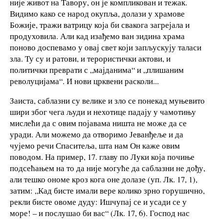
није живот на Тавору, он је компликован и тежак.
Видимо како се народ окупља, долази у храмове
Божије, тражи ватрицу која би свакога загрејала и
продуховила. Али кад изађемо ван зидина храма
поново доспевамо у овај свет који запљускују таласи
зла. Ту су и ратови, и терористички актови, и
политички преврати с „мајданима“ и „плишаним
револуцијама“. И нови црквени расколи...
Заиста, саблазни су велике и зло се понекад муњевито
шири због чега људи и нехотице падају у чамотињу
мислећи да с овим појавама ништа не може да се
уради. Али можемо да отворимо Јеванђеље и да
чујемо речи Спаситеља, шта нам Он каже овим
поводом. На пример, 17. главу по Луки која почиње
подсећањем на то да није могуће да саблазни не дођу,
али тешко ономе кроз кога оне долазе (уп. Лк. 17, 1),
затим: „Кад бисте имали вере колико зрно горушично,
рекли бисте овоме дуду: Ишчупај се и усади се у
море! – и послушао би вас“ (Лк. 17, 6). Господ нас