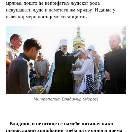
мржње, пошто ће непријатељ људског рода
искушавати људе и наметати им мржњу. И данас у
извесној мери постајемо сведоци тога.
Митрополит Владимир (Мороз)
Владико, и нехотице се намеће питање: како
–
православни хришћанин треба да се односи према