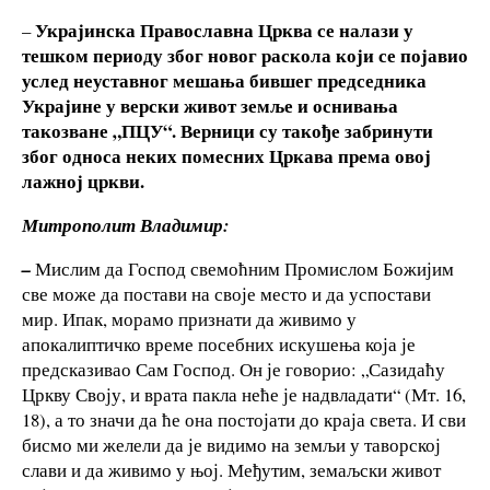
Украјинска Православна Црква се налази у
–
тешком периоду због новог раскола који се појавио
услед неуставног мешања бившег председника
Украјине у верски живот земље и оснивања
такозване „ПЦУ“. Верници су такође забринути
због односа неких помесних Цркава према овој
лажној цркви.
Митрополит Владимир:
–
Мислим да Господ свемоћним Промислом Божијим
све може да постави на своје место и да успостави
мир. Ипак, морамо признати да живимо у
апокалиптичко време посебних искушења која је
предсказивао Сам Господ. Он је говорио: „Сазидаћу
Цркву Своју, и врата пакла неће је надвладати“ (Мт. 16,
18), а то значи да ће она постојати до краја света. И сви
бисмо ми желели да је видимо на земљи у таворској
слави и да живимо у њој. Међутим, земаљски живот