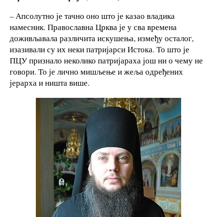
–
Апсолутно је тачно оно што је казао владика
намесник. Православна Црква је у сва времена
доживљавала различита искушења, између осталог,
изазивали су их неки патријарси Истока. То што је
ПЦУ признало неколико патријараха још ни о чему не
говори. То је лично мишљење и жеља одређених
јерарха и ништа више.