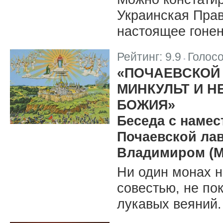
Украинская Пра
настоящее гонен
Рейтинг:
9.9
Голос
|
«ПОЧАЕВСКОЙ 
МИНКУЛЬТ И Н
БОЖИЯ»
Беседа с намес
Почаевской ла
Владимиром (М
Ни один монах н
совестью, не по
лукавых веяний.