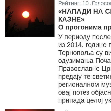
Рейтинг:
10
Голосо
|
«НАПАДИ НА С
КАЗНЕ»
О прогонима пр
У периоду после
из 2014. године
Тернопоља су ви
одузимања Почај
Православне Црк
предају те свет
регионалном муз
овај потез обја
припада целој ук