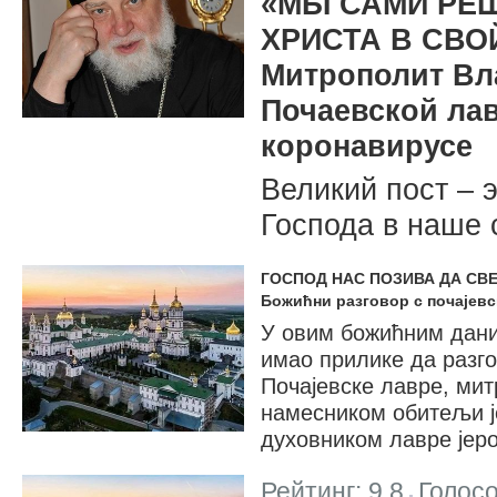
«МЫ САМИ РЕШ
ХРИСТА В СВО
Митрополит Вл
Почаевской лав
коронавирусе
Великий пост – 
Господа в наше 
ГОСПОД НАС ПОЗИВА ДА СВЕ
Божићни разговор с почајевс
У овим божићним дани
имао прилике да разг
Почајевске лавре, ми
намесником обитељи ј
духовником лавре јер
Рейтинг:
9.8
Голос