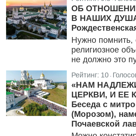
|
ОБ ОТНОШЕНИИ
В НАШИХ ДУША
Рождественская
Нужно помнить,
религиозное объ
не должно это пу
Рейтинг:
10
Голосо
|
«НАМ НАДЛЕЖ
ЦЕРКВИ, И ЕЕ
Беседа с митр
(Морозом), нам
Почаевской ла
Можно констатиро