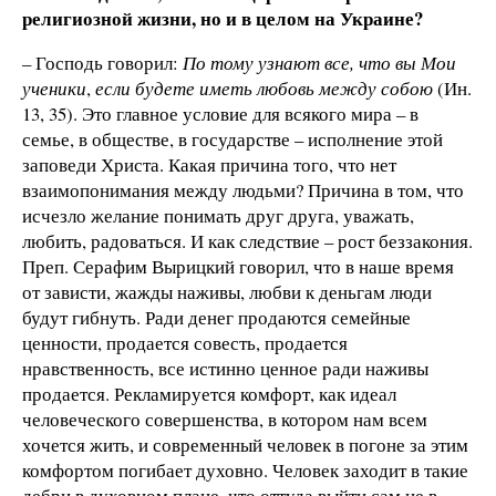
религиозной жизни, но и в целом на Украине?
– Господь говорил:
По тому узнают все, что
вы Мои
ученики
,
если будете иметь любовь между
собою
(Ин.
13, 35). Это главное условие для всякого мира – в
семье, в обществе, в государстве – исполнение этой
заповеди Христа. Какая причина того, что нет
взаимопонимания между людьми? Причина в том, что
исчезло желание понимать друг друга, уважать,
любить, радоваться. И как следствие – рост беззакония.
Преп. Серафим Вырицкий говорил, что в наше время
от зависти, жажды наживы, любви к деньгам люди
будут гибнуть. Ради денег продаются семейные
ценности, продается совесть, продается
нравственность, все истинно ценное ради наживы
продается. Рекламируется комфорт, как идеал
человеческого совершенства, в котором нам всем
хочется жить, и современный человек в погоне за этим
комфортом погибает духовно. Человек заходит в такие
дебри в духовном плане, что оттуда выйти сам не в