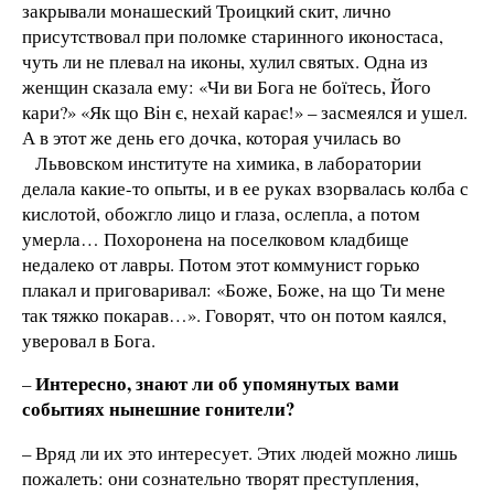
закрывали монашеский Троицкий скит, лично
присутствовал при поломке старинного иконостаса,
чуть ли не плевал на иконы, хулил святых. Одна из
женщин сказала ему: «Чи ви Бога не боїтесь, Його
кари?» «Як що Він є, нехай карає!» – засмеялся и ушел.
А в этот же день его дочка, которая училась во
Львовском институте на химика, в лаборатории
делала какие-то опыты, и в ее руках взорвалась колба с
кислотой, обожгло лицо и глаза, ослепла, а потом
умерла… Похоронена на поселковом кладбище
недалеко от лавры. Потом этот коммунист горько
плакал и приговаривал: «Боже, Боже, на що Ти мене
так тяжко покарав…». Говорят, что он потом каялся,
уверовал в Бога.
Интересно, знают ли об упомянутых вами
–
событиях нынешние гонители?
– Вряд ли их это интересует. Этих людей можно лишь
пожалеть: они сознательно творят преступления,