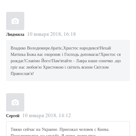
10 января 2018, 16:18
Людмила
Владико Володимире,братіє,Христос народився!Нехай
Матінка Божа вас охороняє і Господь допомагає!Христос ся
рождає!Славімо Його!Пам'ятайте - Лавра наше сонечко ,що
гріє нас любов'ю Христовою і світить ясним Світлом
Православ'я!
10 января 2018, 14:12
Сергей
Тяжко сейчас на Украине. Приезжал человек с Киева.
Познакомились на службе. Я очень деликатно