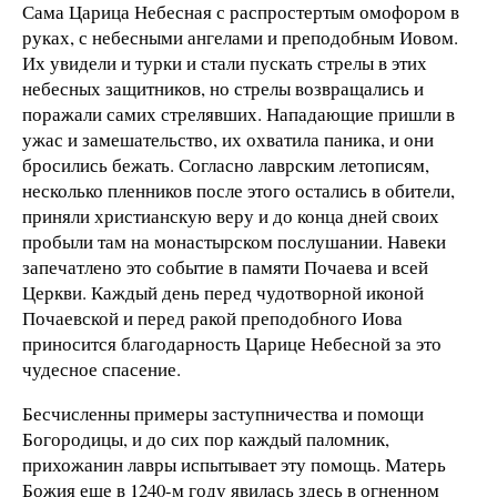
Сама Царица Небесная с распростертым омофором в
руках, с небесными ангелами и преподобным Иовом.
Их увидели и турки и стали пускать стрелы в этих
небесных защитников, но стрелы возвращались и
поражали самих стрелявших. Нападающие пришли в
ужас и замешательство, их охватила паника, и они
бросились бежать. Согласно лаврским летописям,
несколько пленников после этого остались в обители,
приняли христианскую веру и до конца дней своих
пробыли там на монастырском послушании. Навеки
запечатлено это событие в памяти Почаева и всей
Церкви. Каждый день перед чудотворной иконой
Почаевской и перед ракой преподобного Иова
приносится благодарность Царице Небесной за это
чудесное спасение.
Бесчисленны примеры заступничества и помощи
Богородицы, и до сих пор каждый паломник,
прихожанин лавры испытывает эту помощь. Матерь
Божия еще в 1240-м году явилась здесь в огненном