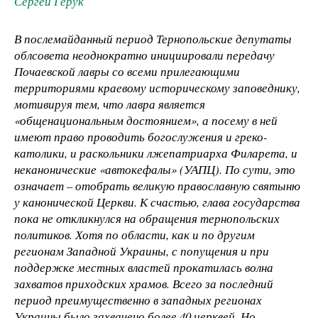
Сергей Герук
В послемайданный период Тернопольские депутаты
облсовета неоднократно инициировали передачу
Почаевской лавры со всеми прилегающими
территориями краевому историческому заповеднику,
мотивируя тем, что лавра является
«общенациональным достоянием», а посему в ней
имеют право проводить богослужения и греко-
католики, и раскольники лжепатриарха Филарета, и
неканонические «автокефалы» (УАПЦ). По сути, это
означает – отобрать великую православную святыню
у канонической Церкви. К счастью, глава государства
пока не откликнулся на обращения тернопольских
политиков. Хотя по области, как и по другим
регионам Западной Украины, с попущения и при
поддержке местных властей прокатилась волна
захватов приходских храмов. Всего за последний
период преимущественно в западных регионах
Украины было захвачено более 40 церквей. Но