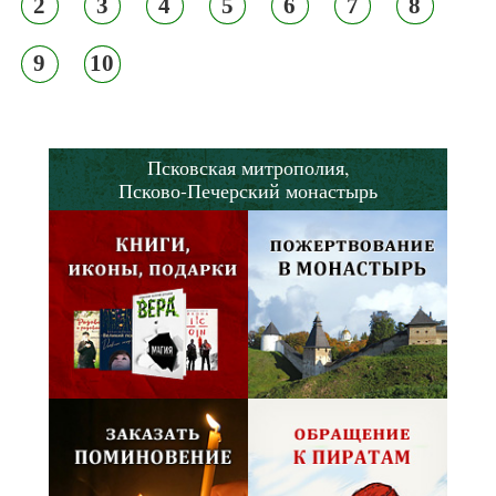
2
3
4
5
6
7
8
9
10
Псковская митрополия,
Псково-Печерский монастырь