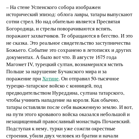
– На стене Успенского собора изображен
исторический эпизод: облога лавры, татары выпускают
сотни стрел. Но над обителью является Пресвятая
Богородица, и стрелы поворачиваются вспять,
поражают захватчиков. Те обращаются в бегство. И это
не сказка. Это реальное свидетельство заступничества
Божьего. Событие это сохранено в летописях и других
документах. А было вот что. В августе 1675 года
Магомет IV, турецкий султан, вознамерился мстить
Польше за нарушение Бучакского мира и за
поражение при
Хотине
. Он отправил 50-тысячное
турецко-татарское войско с конницей, под
предводительством Нуреддина, султана татарского,
чтобы учинить нападение на короля. Как обычно,
татары оставляли после себя выжженную землю. И вот,
на пути этого кровавого войска оказался небольшой и
незащищенный православный монастырь Почаевский.
Подступая к нему, турки уже сожгли окрестные
строения, убили двух человек из братии и начали