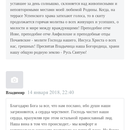
уставшее за день солнышко, склоняется над живописными и
неповторимыми местами моей любимой Родины. Когда, на
террасе Успенского храма затихают голоса, то в скиту
продолжается горячая молитва о всех живущих и усопших, о
милости и мире между враждующими! Преподобне отче
Иове, преподобне отче Амфилохие и преподобные отцы
Почаевские - молите Господа нашего, Иисуса Христа о всех
нас, грешных! Пресвятая Владычица наша Богородица, храни
нашу общую родную землю - Русь Святую!
14 января 2018, 22:40
Владимир
Благодарю Бога за все, что нам послано, ибо души наши
загрязняются, а сердца черствеют. Господь чистит наши
сердца, вразумляя при этом остальной православный люд.
Наша вина в том что происходит,- мы комфорт и
материальные ценности поставили на первый план. Не будем