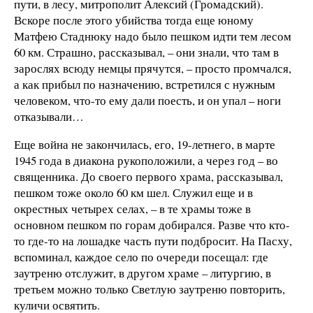
пути, в лесу, митрополит Алексий (Громадский).
Вскоре после этого убийства тогда еще юному
Матфею Стаднюку надо было пешком идти тем лесом
60 км. Страшно, рассказывал, – они знали, что там в
зарослях всюду немцы прячутся, – просто промчался,
а как прибыл по назначению, встретился с нужным
человеком, что-то ему дали поесть, и он упал – ноги
отказывали…
Еще война не закончилась, его, 19-летнего, в марте
1945 года в диакона рукоположили, а через год – во
священника. До своего первого храма, рассказывал,
пешком тоже около 60 км шел. Служил еще и в
окрестных четырех селах, – в те храмы тоже в
основном пешком по горам добирался. Разве что кто-
то где-то на лошадке часть пути подбросит. На Пасху,
вспоминал, каждое село по очереди посещал: где
заутреню отслужит, в другом храме – литургию, в
третьем можно только Светлую заутреню повторить,
куличи освятить.