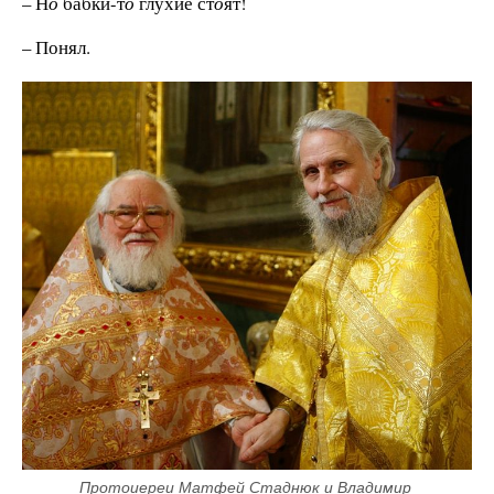
– Н
о
бабки-т
о
глухие ст
о
ят!
– Понял.
Протоиереи Матфей Стаднюк и Владимир 