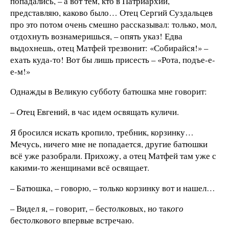
попадались, – а вот тем, кто в Патриархии,
представляю, каково было… Отец Сергий Суздальцев
про это потом очень смешно рассказывал: только, мол,
отдохнуть вознамеришься, – опять указ! Едва
выдохнешь, отец Матфей трезвонит: «Собирайся!» –
ехать куда-то! Вот бы лишь присесть – «Рота, подъе-е-
е-м!»
Однажды в Великую субботу батюшка мне говорит:
–
О
тец Евгений, в час идем
о
свящать куличи.
Я бросился искать кропило, требник, корзинку…
Мечусь, ничего мне не попадается, другие батюшки
всё уже разобрали. Прихожу, а отец Матфей там уже с
какими-то женщинами всё освящает.
– Батюшка, – говорю, – только корзинку вот и нашел…
– Видел я, – говорит, – бест
о
лк
о
вых, н
о
так
о
г
о
бест
о
лк
о
в
о
г
о
впервые встречаю.