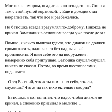
Мог так, с юмором, осадить свою «солдатню». Стою я
там с этой пустой корзинкой… Еще и дождик стал
накрапывать, так что все и разбежались.
Но батюшка всегда вразумлял по-доброму. Никогда не
кричал. Замечания в основном всегда уже после делал.
Помню, я как-то вычитал где-то, что диакон не должен
громогласить, надо как-то без надрыва всё
произносить. Я взял себе это на вооружение,
намеренно себя приглушаю. Батюшка слушал-слушал,
ничего не сказал. Потом, во время шестопсалмия,
подзывает:
–
О
тец Евгений, чт
о
ж ты там – пр
о
себя, чт
о
ли,
служишь? Чт
о
ж ты так тих
о
ектенью г
о
в
о
рил?
– Батюшка, я вот вычитал, что надо, чтобы диакон не
кричал, а спокойно призывал к молитве…