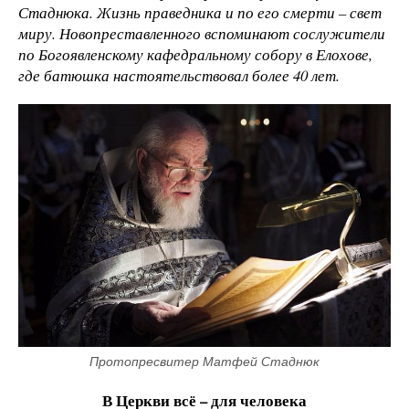
Стаднюка. Жизнь праведника и по его смерти
– свет
миру. Новопреставленного вспоминают сослужители
по Богоявленскому кафедральному собору в Елохове,
где батюшка настоятельствовал более 40 лет.
Протопресвитер Матфей Стаднюк
В Церкви всё – для человека