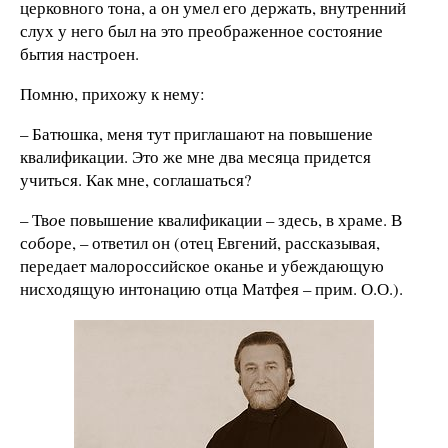
церковного тона, а он умел его держать, внутренний
слух у него был на это преображенное состояние
бытия настроен.
Помню, прихожу к нему:
– Батюшка, меня тут приглашают на повышение
квалификации. Это же мне два месяца придется
учиться. Как мне, соглашаться?
– Тв
о
е п
о
вышение квалификации – здесь, в храме. В
с
о
б
о
ре, – ответил он (отец Евгений, рассказывая,
передает малороссийское оканье и убеждающую
нисходящую интонацию отца Матфея – прим. О.О.).