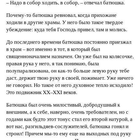
– Надо в с
о
б
о
р х
о
дить, в с
о
б
о
р, – отвечал батюшка.
Почему-то батюшка ревновал, когда прихожане
ходили в другие храмы. У него было такое твердое
убеждение: куда тебя Господь привел, там и молись.
До последнего времени батюшка постоянно приезжал
в храм – вот именно в тот, в который был
священноначалием назначен. Он уже был на колясочке,
правая рука у него, я так понимаю, была
полупарализована, он как-то больше левую руку тебе
даст, держит твою руку в своей, пожимает. Уже ничего
не говорил. Но такое от него духовное тепло исходило!
Это подвижник XX–XXI веков.
Батюшка был очень милостивый, добродушный к
внешним, а к себе, наверно, очень требователен, но с
годами как будто этот тонус стал его второй натурой, а
вот нас, разгильдяев-сослужителей, батюшка гонял и
строил! Причем мы-то ему еще на выходных под руку