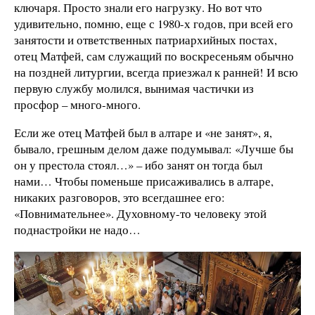
ключаря. Просто знали его нагрузку. Но вот что
удивительно, помню, еще с 1980-х годов, при всей его
занятости и ответственных патриархийных постах,
отец Матфей, сам служащий по воскресеньям обычно
на поздней литургии, всегда приезжал к ранней! И всю
первую службу молился, вынимая частички из
просфор – много-много.
Если же отец Матфей был в алтаре и «не занят», я,
бывало, грешным делом даже подумывал: «Лучше бы
он у престола стоял…» – ибо занят он тогда был
нами… Чтобы поменьше присаживались в алтаре,
никаких разговоров, это всегдашнее его:
«Повнимательнее». Духовному-то человеку этой
поднастройки не надо…