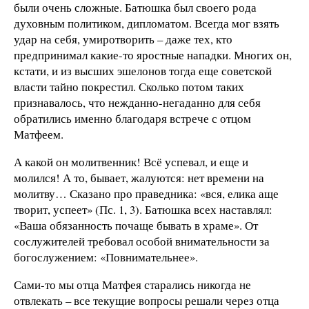
были очень сложные. Батюшка был своего рода
духовным политиком, дипломатом. Всегда мог взять
удар на себя, умиротворить – даже тех, кто
предпринимал какие-то яростные нападки. Многих он,
кстати, и из высших эшелонов тогда еще советской
власти тайно покрестил. Сколько потом таких
признавалось, что нежданно-негаданно для себя
обратились именно благодаря встрече с отцом
Матфеем.
А какой он молитвенник! Всё успевал, и еще и
молился! А то, бывает, жалуются: нет времени на
молитву… Сказано про праведника: «вся, елика аще
творит, успеет» (Пс. 1, 3). Батюшка всех наставлял:
«Ваша обязанность почаще бывать в храме». От
сослужителей требовал особой внимательности за
богослужением: «Повнимательнее».
Сами-то мы отца Матфея старались никогда не
отвлекать – все текущие вопросы решали через отца