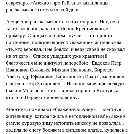
секретарь. «Анекдот про Рейгана» казанлинцы
рассказывают гостям по сей день.
А еще они рассказывают о своих старцах. Нет, не о
таких, конечно, как отец Иоанн Крестьянкин, к
примеру. Старцы в данном случае — это просто
почтенные, пользовавшиеся уважением жители села,
«те, кто веровал, и не боялся, и веры своей не скрывал
ни от кого». Список ушедших уже хранителей
благочестия мне диктуют наперебой: «Евдоков Петр
Иванович, Соловьев Михаил Иванович, Бирюков
Александр Ефимович, Барышников Иван Самсонович,
Синтеев Петр Захарович… Истинно молящиеся люди
были!» Многие из этих стариков прошли Вторую, а
кто-то и Первую мировую войну.
Многие вспоминают «блаженную Анну» — местную
жительницу, которая жила в нетопленной избе (даже в
самую суровую зиму истопить никому не позволяла),
ходила по снегу босиком в ситцевом платье, купалась в