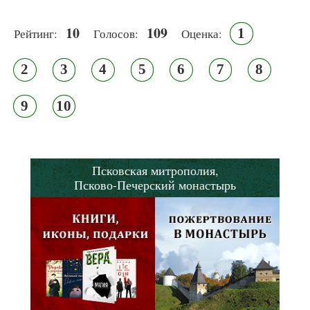
10
109
1
Рейтинг:
Голосов:
Оценка:
2
3
4
5
6
7
8
9
10
Псковская митрополия,
Псково-Печерский монастырь