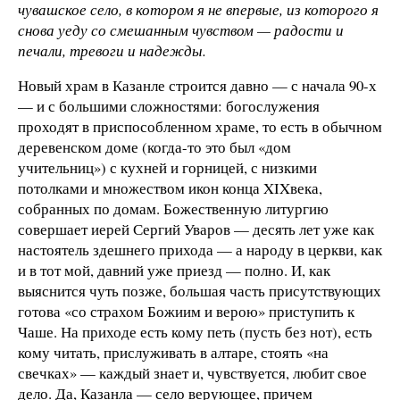
чувашское село, в котором я не впервые, из которого я
снова уеду со смешанным чувством — радости и
печали, тревоги и надежды.
Новый храм в Казанле строится давно — с начала 90-х
— и с большими сложностями: богослужения
проходят в приспособленном храме, то есть в обычном
деревенском доме (когда-то это был «дом
учительниц») с кухней и горницей, с низкими
потолками и множеством икон конца XIXвека,
собранных по домам. Божественную литургию
совершает иерей Сергий Уваров — десять лет уже как
настоятель здешнего прихода — а народу в церкви, как
и в тот мой, давний уже приезд — полно. И, как
выяснится чуть позже, большая часть присутствующих
готова «со страхом Божиим и верою» приступить к
Чаше. На приходе есть кому петь (пусть без нот), есть
кому читать, прислуживать в алтаре, стоять «на
свечках» — каждый знает и, чувствуется, любит свое
дело. Да, Казанла — село верующее, причем