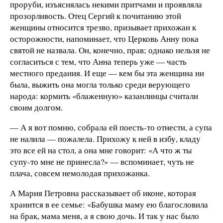
проруби, изъяснялась некими притчами и проявляла
прозорливость. Отец Сергий к почитанию этой
женщины относится трезво, призывает прихожан к
осторожности, напоминает, что Церковь Анну пока
святой не назвала. Он, конечно, прав; однако нельзя не
согласиться с тем, что Анна теперь уже — часть
местного предания. И еще — кем бы эта женщина ни
была, выжить она могла только среди верующего
народа: кормить «блаженную» казанлинцы считали
своим долгом.
— А я вот помню, собрала ей поесть-то отнести, а супа
не налила — пожалела. Прихожу к ней в избу, кладу
это все ей на стол, а она мне говорит: «А что ж ты
супу-то мне не принесла?» — вспоминает, чуть не
плача, совсем немолодая прихожанка.
А Мария Петровна рассказывает об иконе, которая
хранится в ее семье: «Бабушка маму ею благословила
на брак, мама меня, а я свою дочь. И так у нас было