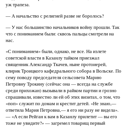
уж трапеза.
— А начальство с религией разве не боролось?
— У нас большинство начальников войну прошли. Так
что с пониманием были: сквозь пальцы смотрели на
нас.
«С пониманием» были, однако, не все. На излете
советской власти в Казанлу тайком приезжал
священник Александр Ткачев, ныне протоиерей,
клирик Троицкого кафедрального собора в Вольске. По
сему поводу председателя сельсовета Марию
Петровну Трокину (сейчас она — всегда на службе
среди прихожан) вызывали в райком партии и грозно
спрашивали, известно ли ей об этих визитах, о том, что
«поп» служит по домам и крестит детей. «Не знаю,—
ответила Мария Петровна,— я его ни разу не видела».
— «А если Рейган к вам в Казанлу прилетит — вы его
тоже не увидите?» — загремел товарищ первый