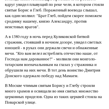
вдруг увидел плывущий по реке челн, в котором стояли
святые Борис и Глеб. Пораженный воевода слышал,
как один молвил: "Брат Глеб, пойдем скорее поможем
сроднику нашему, князю Александру, против
неистовых врагов".
А в 1380 году в ночь перед Куликовской битвой
стражник, стоявший в ночном дозоре, увидел светлых
юношей - в руках они держали свечи и обнаженные
мечи. "Кто вам велел истреблять отечество наше, от
Господа нам дарованное?" - молвили они монголо-
татарским военачальникам на глазах у стражника и
обрушили на них мечи. В тот день воинство Дмитрия
Донского одержало победу над Мамаем.
В Москве чтимым святым Борису и Глебу строили
много храмов и освящали во имя святых множество
церковных приделов. Одна из таких церквей стояла на
Поварской улице.