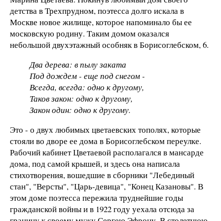
детства в Трехпрудном, поэтесса долго искала в
Москве новое жилище, которое напоминало бы ее
московскую родину. Таким домом оказался
небольшой двухэтажный особняк в Борисоглебском, 6.
Два дерева: в пылу заката
Под дождем - еще под снегом -
Всегда, всегда: одно к другому,
Таков закон: одно к другому,
Закон один: одно к другому.
Это - о двух любимых цветаевских тополях, которые
стояли во дворе ее дома в Борисоглебском переулке.
Рабочий кабинет Цветаевой располагался в мансарде
дома, под самой крышей, и здесь она написала
стихотворения, вошедшие в сборники "Лебединый
стан", "Версты", "Царь-девица", "Конец Казановы". В
этом доме поэтесса пережила труднейшие годы
гражданской войны и в 1922 году уехала отсюда за
границу к своему мужу Сергею Эфрону. В столетнюю