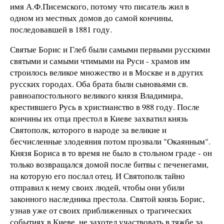
имя А.Ф.Писемского, потому что писатель жил в
одном из местных домов до самой кончины,
последовавшей в 1881 году.
Святые Борис и Глеб были самыми первыми русскими
святыми и самыми чтимыми на Руси - храмов им
строилось великое множество и в Москве и в других
русских городах. Оба брата были сыновьями св.
равноапостольного великого князя Владимира,
крестившего Русь в христианство в 988 году. После
кончины их отца престол в Киеве захватил князь
Святополк, которого в народе за великие и
бесчисленные злодеяния потом прозвали "Окаянным".
Князя Бориса в то время не было в стольном граде - он
только возвращался домой после битвы с печенегами,
на которую его послал отец. И Святополк тайно
отправил к нему своих людей, чтобы они убили
законного наследника престола. Святой князь Борис,
узнав уже от своих приближенных о трагических
событиях в Киеве, не захотел участвовать в тяжбе за