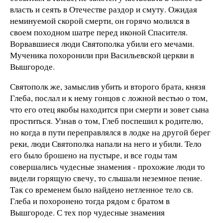
власть и сеять в Отечестве раздор и смуту. Ожидая
неминуемой скорой смерти, он горячо молился в
своем походном шатре перед иконой Спасителя.
Ворвавшиеся люди Святополка убили его мечами.
Мученика похоронили при Васильевской церкви в
Вышгороде.
Святополк же, замыслив убить и второго брата, князя
Глеба, послал и к нему гонцов с ложной вестью о том,
что его отец якобы находится при смерти и зовет сына
проститься. Узнав о том, Глеб поспешил к родителю,
но когда в пути переправлялся в лодке на другой берег
реки, люди Святополка напали на него и убили. Тело
его было брошено на пустыре, и все годы там
совершались чудесные знамения - прохожие люди то
видели горящую свечу, то слышали неземное пение.
Так со временем было найдено нетленное тело св.
Глеба и похоронено тогда рядом с братом в
Вышгороде. С тех пор чудесные знамения