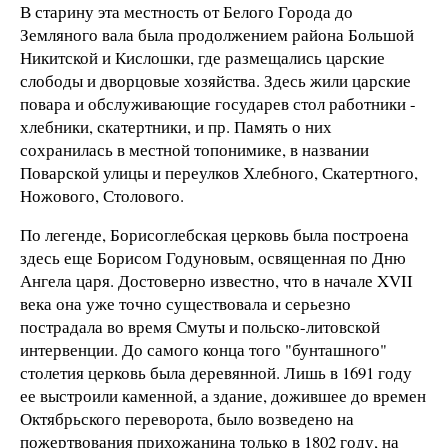
В старину эта местность от Белого Города до
Земляного вала была продолжением района Большой
Никитской и Кислошки, где размещались царские
слободы и дворцовые хозяйства. Здесь жили царские
повара и обслуживающие государев стол работники -
хлебники, скатертники, и пр. Память о них
сохранилась в местной топонимике, в названии
Поварской улицы и переулков Хлебного, Скатертного,
Ножового, Столового.
По легенде, Борисоглебская церковь была построена
здесь еще Борисом Годуновым, освященная по Дню
Ангела царя. Достоверно известно, что в начале XVII
века она уже точно существовала и серьезно
пострадала во время Смуты и польско-литовской
интервенции. До самого конца того "бунташного"
столетия церковь была деревянной. Лишь в 1691 году
ее выстроили каменной, а здание, дожившее до времен
Октябрьского переворота, было возведено на
пожертвования прихожанина только в 1802 году, на