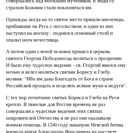
совершались над могилами мучеников, и люди со
страхом Божиим стали поклоняться им.
Однажды, когда на то святое место пришли иноземцы,
прибывшие на Русь с посольством, и один из них
наступил на могилу - поднялся огненный столб и
опалил ноги нечестивца.
А потом один слепой человек пришел в церковь
святого Георгия Победоносца молиться о прозрении.
И было ему чудесное видение - св. Георгий явился ему
ночью и велел молиться святым Борису и Глебу,
молвив: "Ибо им дана Благодать от Бога в стране
Российской прощать и исцелять всякие муки и недуги".
С тех пор почитание святых Бориса и Глеба на Руси
крепло. В тяжелые для России времена не раз
совершались чудесные видения этих святых
покровителей Отечества и не раз они оказывали
воинам помощь. В 1240 году накануне Невской битвы
воевода князя Александра Ярославича на рассвете