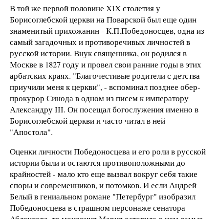
В той же первой половине XIX столетия у
Борисоглебской церкви на Поварской был еще один
знаменитый прихожанин - К.П.Победоносцев, одна из
самый загадочных и противоречивых личностей в
русской истории. Внук священника, он родился в
Москве в 1827 году и провел свои ранние годы в этих
арбатских краях. "Благочестивые родители с детства
приучили меня к церкви", - вспоминал позднее обер-
прокурор Синода в одном из писем к императору
Александру III. Он посещал богослужения именно в
Борисоглебской церкви и часто читал в ней
"Апостола".
Оценки личности Победоносцева и его роли в русской
истории были и остаются противоположными до
крайностей - мало кто еще вызвал вокруг себя такие
споры и современников, и потомков. И если Андрей
Белый в гениальном романе "Петербург" изобразил
Победоносцева в страшном персонаже сенатора
Аблеухова, то монахиня Мария оставила о нем самые