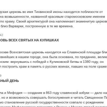
ская церковь во имя Тихвинской иконы находится поблизости от
 на возвышенности, названной красивым старомосковским именем
 по храму. Своей архитектурой она напоминает знаменитую церков
 близ Варварки, построенную в те же времена.
42
ОВЬ ВСЕХ СВЯТЫХ НА КУЛИШКАХ
оскве Всехсвятская церковь находится на Славянской площади бли
евнейших в нашем городе, она была основана, по преданию, вели
ским: вернувшись с победой с Куликовской битвы в 1380 году, он
 построить храм в память о русских воинах, павших на поле сраже
9
ВНЫЙ ДЕНЬ
ла и Мефодия — создание в 863 году славянской азбуки — дало н
, но и возможность совершать богослужения и читать Священное 
мо становление русской государственности совпало с рождением