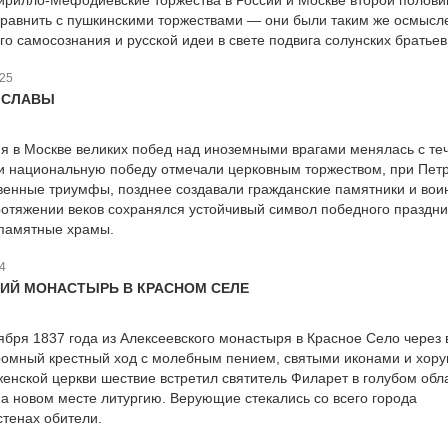
Кирилло-Мефодиевские торжества в России и Москве второй полови
сравнить с пушкинскими торжествами — они были таким же осмыс
о самосознания и русской идеи в свете подвига солунских братьев
25
 СЛАВЫ
я в Москве великих побед над иноземными врагами менялась с те
и национальную победу отмечали церковным торжеством, при Петр
венные триумфы, позднее создавали гражданские памятники и вои
отяжении веков сохранялся устойчивый символ победного праздни
 памятные храмы.
4
ИЙ МОНАСТЫРЬ В КРАСНОМ СЕЛЕ
ября 1837 года из Алексеевского монастыря в Красное Село через 
ромный крестный ход с молебным пением, святыми иконами и хору
женской церкви шествие встретил святитель Филарет в голубом обл
а новом месте литургию. Верующие стекались со всего города
стенах обители.