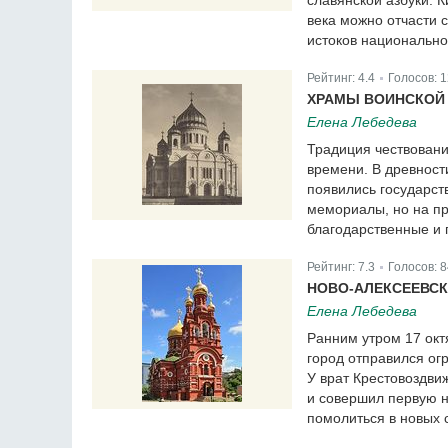
славянской азбуки. 
века можно отчасти 
истоков национальног
Рейтинг:
4.4
Голосов:
1
|
ХРАМЫ ВОИНСКОЙ
Елена Лебедева
Традиция чествовани
времени. В древност
появились государст
мемориалы, но на пр
благодарственные и
Рейтинг:
7.3
Голосов:
8
|
НОВО-АЛЕКСЕЕВСК
Елена Лебедева
Ранним утром 17 окт
город отправился ог
У врат Крестовоздви
и совершил первую н
помолиться в новых 