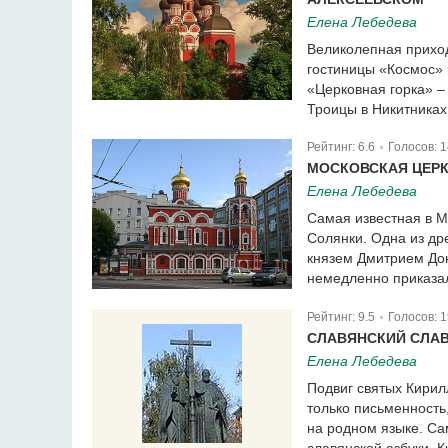
Елена Лебедева
Великолепная приход
гостиницы «Космос»
«Церковная горка» –
Троицы в Никитниках
Рейтинг:
6.6
Голосов:
1
|
МОСКОВСКАЯ ЦЕРК
Елена Лебедева
Самая известная в М
Солянки. Одна из др
князем Дмитрием Дон
немедленно приказал
Рейтинг:
9.5
Голосов:
1
|
СЛАВЯНСКИЙ СЛА
Елена Лебедева
Подвиг святых Кирил
только письменность
на родном языке. Са