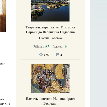
Тверь как терапия: от Григория
Сороки до Валентина Сидорова
Оксана Головко
Рейтинг:
9.7
Голосов:
64
1 007
2
зы-
Память апостола Иакова, брата
ной
Господня
Алевиз