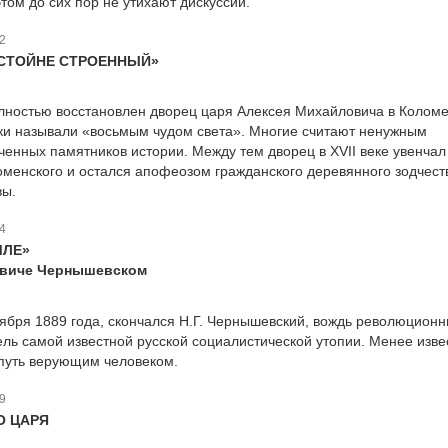
том до сих пор не утихают дискуссии.
2
СТОЙНЕ СТРОЕННЫЙ»
олностью восстановлен дворец царя Алексея Михайловича в Колом
ки называли «восьмым чудом света». Многие считают ненужным
ченных памятников истории. Между тем дворец в XVII веке увенчал
менского и остался апофеозом гражданского деревянного зодчест
вы.
4
МЛЕ»
овиче Чернышевском
ктября 1889 года, скончался Н.Г. Чернышевский, вождь революцион
ель самой известной русской социалистической утопии. Менее изве
 путь верующим человеком.
9
О ЦАРЯ