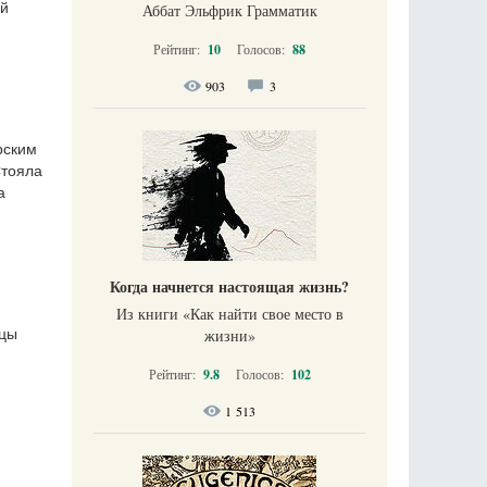
ый
Аббат Эльфрик Грамматик
Рейтинг:
10
Голосов:
88
903
3
рским
Стояла
а
Когда начнется настоящая жизнь?
Из книги «Как найти свое место в
жизни​»
ицы
Рейтинг:
9.8
Голосов:
102
1 513