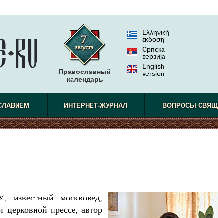
Ελληνική
έκδοση
Српска
верзиjа
English
Православный
version
календарь
СЛАВИЕМ
ИНТЕРНЕТ-ЖУРНАЛ
ВОПРОСЫ СВЯЩ
У, известный москвовед,
и церковной прессе, автор