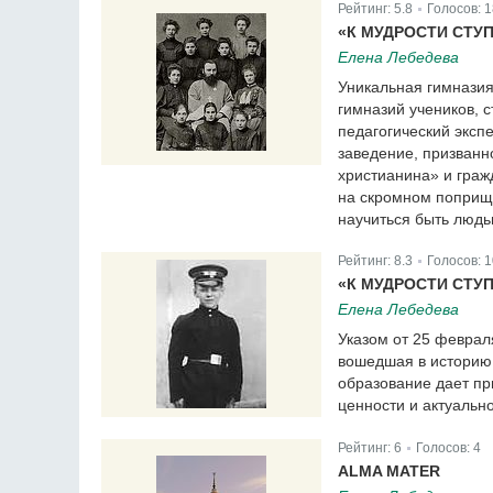
Рейтинг:
5.8
Голосов:
1
|
«К МУДРОСТИ СТУП
Елена Лебедева
Уникальная гимназия
гимназий учеников, 
педагогический эксп
заведение, призванн
христианина» и граж
на скромном поприще
научиться быть людь
Рейтинг:
8.3
Голосов:
1
|
«К МУДРОСТИ СТУП
Елена Лебедева
Указом от 25 феврал
вошедшая в историю 
образование дает пр
ценности и актуально
Рейтинг:
6
Голосов:
4
|
ALMA MATER