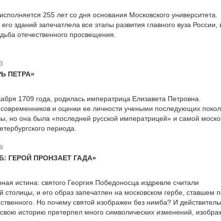
 исполняется 255 лет со дня основания Московского университета.
его зданий запечатлела все этапы развития главного вуза России, 
дьба отечественного просвещения.
3
Ь ПЕТРА»
екабря 1709 года, родилась императрица Елизавета Петровна.
 современников и оценки ее личности учеными последующих поко
ы, но она была «последней русской императрицей» и самой моско
етербургского периода.
9
Б: ГЕРОЙ ПРОНЗАЕТ ГАДА»
рная истина: святого Георгия Победоносца издревле считали
й столицы, и его образ запечатлен на московском гербе, ставшем 
рственного. Но почему святой изображен без нимба? И действитель
а свою историю претерпел много символических изменений, изобра