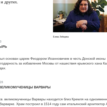
 и других.
Елена Лебедева
3
ЫРЬ
был основан царем Феодором Иоанновичем в честь Донской иконы
годарность за избавление Москвы от нашествия крымского хана Ка
дах.
28
 ВЕЛИКОМУЧЕНИЦЫ ВАРВАРЫ
св. великомученицы Варвары находится близ Кремля на одноимен
 Варварке. Храм построил в 1514 году сам итальянский архитектор 