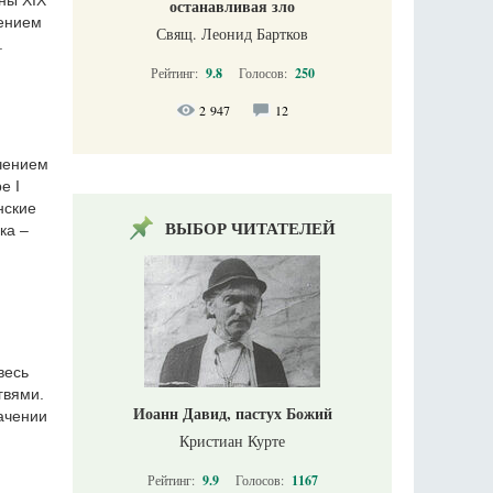
ны XIX
останавливая зло
лением
Свящ. Леонид Бартков
.
Рейтинг:
9.8
Голосов:
250
2 947
12
чением
е I
нские
ВЫБОР ЧИТАТЕЛЕЙ
ка –
весь
гвями.
Иоанн Давид, пастух Божий
ачении
Кристиан Курте
Рейтинг:
9.9
Голосов:
1167