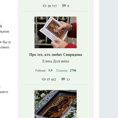
20 717
9
х
ый
льное
я бы и
олжно
Про тех, кто любит Спиридона
Елена Долгачёва
Рейтинг:
9.9
Голосов:
2798
37 432
13
е
вшего