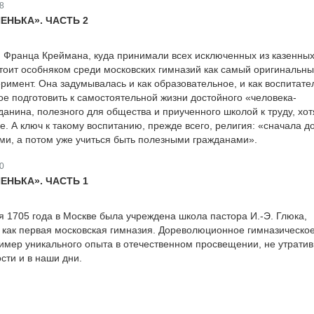
8
ЕНЬКА». ЧАСТЬ 2
 Франца Креймана, куда принимали всех исключенных из казенны
стоит особняком среди московских гимназий как самый оригинальн
еримент. Она задумывалась и как образовательное, и как воспитате
ое подготовить к самостоятельной жизни достойного «человека-
данина, полезного для общества и приученного школой к труду, хот
. А ключ к такому воспитанию, прежде всего, религия: «сначала д
ми, а потом уже учиться быть полезными гражданами».
0
ЕНЬКА». ЧАСТЬ 1
я 1705 года в Москве была учреждена школа пастора И.-Э. Глюка,
как первая московская гимназия. Дореволюционное гимназическо
имер уникального опыта в отечественном просвещении, не утрати
сти и в наши дни.