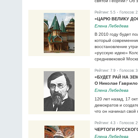
святой Георгий? Об э
Рейтинг:
5.5
Голосов:
2
|
«ЦАРЮ ВЕЛИКУ ДО
Елена Лебедева
В 2010 году будет п
который современни
восстановление утра
«русскую идею» Коло
средневековой Моск
Рейтинг:
7.9
Голосов:
3
|
«БУДЕТ РАЙ НА ЗЕ
О Николае Гаврил
Елена Лебедева
120 лет назад, 17 о
демократов и создат
что он начинал свой
Рейтинг:
4.3
Голосов:
2
|
ЧЕРТОГИ РУССКОГ
Елена Лебедева