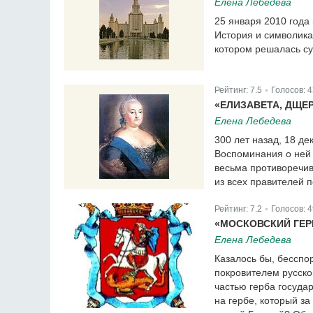
Елена Лебедева
25 января 2010 года
История и символика 
котором решалась су
Рейтинг:
7.5
Голосов:
4
|
«ЕЛИЗАВЕТА, ДЩЕР
Елена Лебедева
300 лет назад, 18 д
Воспоминания о ней
весьма противоречив
из всех правителей п
Рейтинг:
7.2
Голосов:
4
|
«МОСКОВСКИЙ ГЕР
Елена Лебедева
Казалось бы, бесспо
покровителем русско
частью герба госуда
на гербе, который з