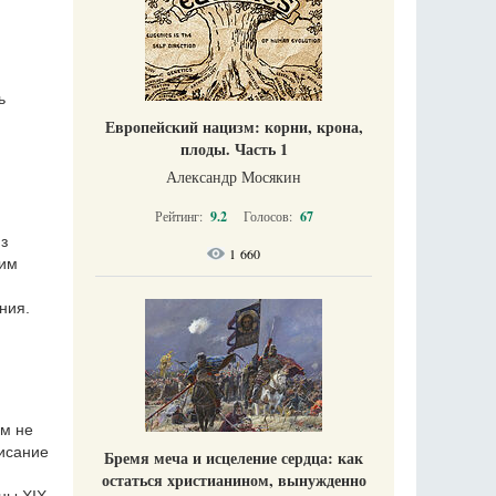
ь
Европейский нацизм: корни, крона,
плоды. Часть 1
Александр Мосякин
Рейтинг:
9.2
Голосов:
67
з
1 660
ким
ния.
ам не
Писание
Бремя меча и исцеление сердца: как
остаться христианином, вынужденно