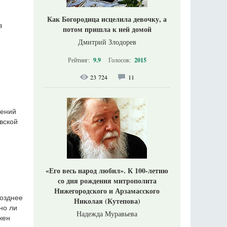
Как Богородица исцелила девочку, а
в
потом пришла к ней домой
Дмитрий Злодорев
Рейтинг:
9.9
Голосов:
2015
23 724
11
лений
вской
«Его весь народ любил». К 100-летию
со дня рождения митрополита
Нижегородского и Арзамасского
позднее
Николая (Кутепова)
но ли
Надежда Муравьева
жен