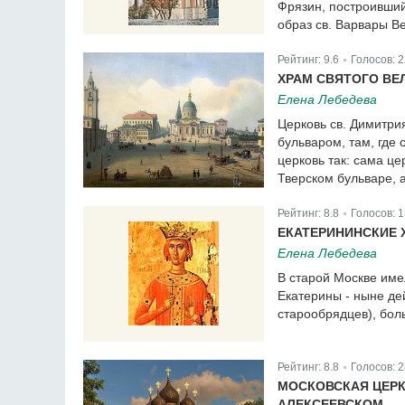
Фрязин, построивший
образ св. Варвары В
Рейтинг:
9.6
Голосов:
2
|
ХРАМ СВЯТОГО ВЕ
Елена Лебедева
Церковь св. Димитри
бульваром, там, где
церковь так: сама ц
Тверском бульваре, 
Рейтинг:
8.8
Голосов:
1
|
ЕКАТЕРИНИНСКИЕ 
Елена Лебедева
В старой Москве име
Екатерины - ныне де
старообрядцев), бол
Рейтинг:
8.8
Голосов:
2
|
МОСКОВСКАЯ ЦЕРК
АЛЕКСЕЕВСКОМ