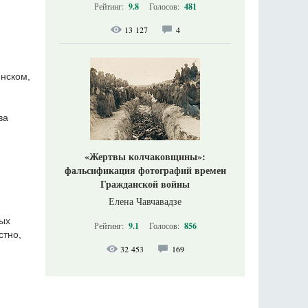
Рейтинг:
9.8
Голосов:
481
13 127
4
енском,
ва
«Жертвы колчаковщины»:
фальсификация фотографий времен
Гражданской войны
Елена Чавчавадзе
ных
Рейтинг:
9.1
Голосов:
856
стно,
32 453
169