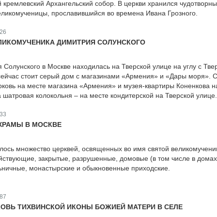
 кремлевский Архангельский собор. В церкви хранился чудотворн
еликомученицы, прославившийся во времена Ивана Грозного.
26
ЛИКОМУЧЕНИКА ДИМИТРИЯ СОЛУНСКОГО
я Солунского в Москве находилась на Тверской улице на углу с Тве
 сейчас стоит серый дом с магазинами «Армения» и «Дары моря». 
ерковь на месте магазина «Армения» и музея-квартиры Коненкова н
а шатровая колокольня – на месте кондитерской на Тверской улице.
33
ХРАМЫ В МОСКВЕ
лось множество церквей, освященных во имя святой великомучен
йствующие, закрытые, разрушенные, домовые (в том числе в домах
ьничные, монастырские и обыкновенные приходские.
87
ОВЬ ТИХВИНСКОЙ ИКОНЫ БОЖИЕЙ МАТЕРИ В СЕЛЕ