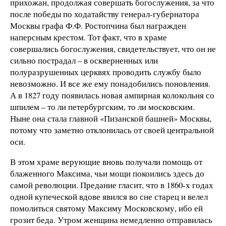
прихожан, продолжая совершать богослужения, за что
после победы по ходатайству генерал-губернатора
Москвы графа Ф.Ф. Ростопчина был награжден
наперсным крестом. Тот факт, что в храме
совершались богослужения, свидетельствует, что он не
сильно пострадал – в оскверненных или
полуразрушенных церквях проводить службу было
невозможно. И все же ему понадобились поновления.
А в 1827 году появилась новая ампирная колокольня со
шпилем – то ли петербургским, то ли московским.
Ныне она стала главной «Пизанской башней» Москвы,
потому что заметно отклонилась от своей центральной
оси.
В этом храме верующие вновь получали помощь от
блаженного Максима, чьи мощи покоились здесь до
самой революции. Предание гласит, что в 1860-х годах
одной купеческой вдове явился во сне старец и велел
помолиться святому Максиму Московскому, ибо ей
грозит беда. Утром женщина немедленно отправилась