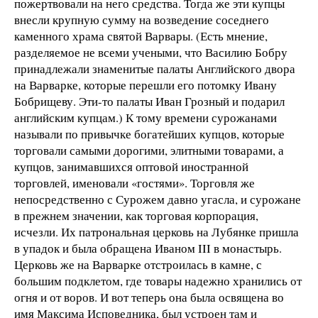
пожертвовали на него средства. Тогда же эти купцы
внесли крупную сумму на возведение соседнего
каменного храма святой Варвары. (Есть мнение,
разделяемое не всеми учеными, что Василию Бобру
принадлежали знаменитые палаты Английского двора
на Варварке, которые перешли его потомку Ивану
Бобрищеву. Эти-то палаты Иван Грозный и подарил
английским купцам.) К тому времени сурожанами
называли по привычке богатейших купцов, которые
торговали самыми дорогими, элитными товарами, а
купцов, занимавшихся оптовой иностранной
торговлей, именовали «гостями». Торговля же
непосредственно с Сурожем давно угасла, и сурожане
в прежнем значении, как торговая корпорация,
исчезли. Их патрональная церковь на Лубянке пришла
в упадок и была обращена Иваном III в монастырь.
Церковь же на Варварке отстроилась в камне, с
большим подклетом, где товары надежно хранились от
огня и от воров. И вот теперь она была освящена во
имя Максима Исповедника, был устроен там и