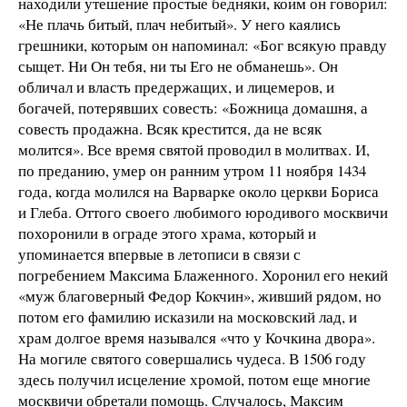
находили утешение простые бедняки, коим он говорил:
«Не плачь битый, плач небитый». У него каялись
грешники, которым он напоминал: «Бог всякую правду
сыщет. Ни Он тебя, ни ты Его не обманешь». Он
обличал и власть предержащих, и лицемеров, и
богачей, потерявших совесть: «Божница домашня, а
совесть продажна. Всяк крестится, да не всяк
молится». Все время святой проводил в молитвах. И,
по преданию, умер он ранним утром 11 ноября 1434
года, когда молился на Варварке около церкви Бориса
и Глеба. Оттого своего любимого юродивого москвичи
похоронили в ограде этого храма, который и
упоминается впервые в летописи в связи с
погребением Максима Блаженного. Хоронил его некий
«муж благоверный Федор Кокчин», живший рядом, но
потом его фамилию исказили на московский лад, и
храм долгое время назывался «что у Кочкина двора».
На могиле святого совершались чудеса. В 1506 году
здесь получил исцеление хромой, потом еще многие
москвичи обретали помощь. Случалось, Максим