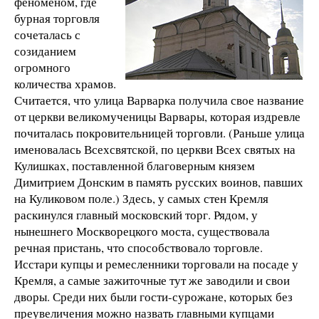
феноменом, где
бурная торговля
сочеталась с
созиданием
огромного
количества храмов.
Считается, что улица Варварка получила свое название
от церкви великомученицы Варвары, которая издревле
почиталась покровительницей торговли. (Раньше улица
именовалась Всехсвятской, по церкви Всех святых на
Кулишках, поставленной благоверным князем
Димитрием Донским в память русских воинов, павших
на Куликовом поле.) Здесь, у самых стен Кремля
раскинулся главный московский торг. Рядом, у
нынешнего Москворецкого моста, существовала
речная пристань, что способствовало торговле.
Исстари купцы и ремесленники торговали на посаде у
Кремля, а самые зажиточные тут же заводили и свои
дворы. Среди них были гости-сурожане, которых без
преувеличения можно назвать главными купцами