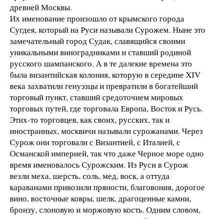
древней Москвы.
Их именование произошло от крымского города
Сугдея, который на Руси называли Сурожем. Ныне это
замечательный город Судак, славящийся своими
уникальными виноградниками и ставший родиной
русского шампанского. А в те далекие времена это
была византийская колония, которую в середине XIV
века захватили генуэзцы и превратили в богатейший
торговый пункт, ставший средоточием мировых
торговых путей, где торговала Европа, Восток и Русь.
Этих-то торговцев, как своих, русских, так и
иностранных, москвичи называли сурожанами. Через
Сурож они торговали с Византией, с Италией, с
Османской империей, так что даже Черное море одно
время именовалось Сурожским. Из Руси в Сурож
везли меха, шерсть, соль, мед, воск, а оттуда
караванами привозили пряности, благовония, дорогое
вино, восточные ковры, шелк, драгоценные камни,
бронзу, слоновую и моржовую кость. Одним словом,