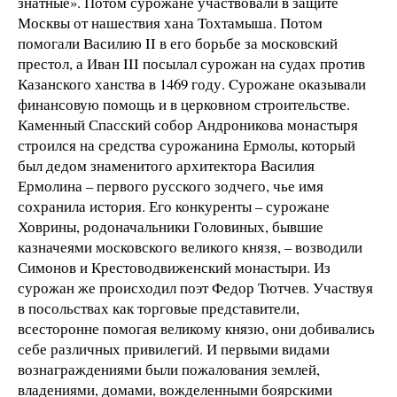
знатные». Потом сурожане участвовали в защите
Москвы от нашествия хана Тохтамыша. Потом
помогали Василию II в его борьбе за московский
престол, а Иван III посылал сурожан на судах против
Казанского ханства в 1469 году. Cурожане оказывали
финансовую помощь и в церковном строительстве.
Каменный Спасский собор Андроникова монастыря
строился на средства сурожанина Ермолы, который
был дедом знаменитого архитектора Василия
Ермолина – первого русского зодчего, чье имя
сохранила история. Его конкуренты – сурожане
Ховрины, родоначальники Головиных, бывшие
казначеями московского великого князя, – возводили
Симонов и Крестоводвиженский монастыри. Из
сурожан же происходил поэт Федор Тютчев. Участвуя
в посольствах как торговые представители,
всесторонне помогая великому князю, они добивались
себе различных привилегий. И первыми видами
вознаграждениями были пожалования землей,
владениями, домами, вожделенными боярскими