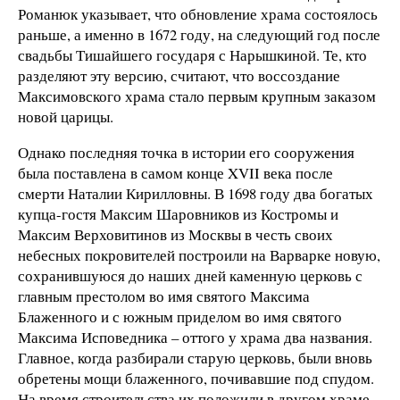
Романюк указывает, что обновление храма состоялось
раньше, а именно в 1672 году, на следующий год после
свадьбы Тишайшего государя с Нарышкиной. Те, кто
разделяют эту версию, считают, что воссоздание
Максимовского храма стало первым крупным заказом
новой царицы.
Однако последняя точка в истории его сооружения
была поставлена в самом конце XVII века после
смерти Наталии Кирилловны. В 1698 году два богатых
купца-гостя Максим Шаровников из Костромы и
Максим Верховитинов из Москвы в честь своих
небесных покровителей построили на Варварке новую,
сохранившуюся до наших дней каменную церковь с
главным престолом во имя святого Максима
Блаженного и с южным приделом во имя святого
Максима Исповедника – оттого у храма два названия.
Главное, когда разбирали старую церковь, были вновь
обретены мощи блаженного, почивавшие под спудом.
На время строительства их положили в другом храме,