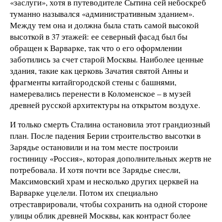
«заслуги», хотя в путеводителе Сытина сей небоскреб
туманно назывался «административным зданием».
Между тем она и должна была стать самой высокой
высоткой в 37 этажей: ее северный фасад был бы
обращен к Варварке, так что о его оформлении
заботились за счет старой Москвы. Наиболее ценные
здания, такие как церковь Зачатия святой Анны и
фрагменты китайгородской стены с башнями,
намеревались перенести в Коломенское – в музей
древней русской архитектуры на открытом воздухе.
И только смерть Сталина остановила этот грандиозный
план. После падения Берии строительство высотки в
Зарядье остановили и на том месте построили
гостиницу «Россия», которая дополнительных жертв не
потребовала. И хотя почти все Зарядье снесли,
Максимовский храм и несколько других церквей на
Варварке уцелели. Потом их специально
отреставрировали, чтобы сохранить на одной стороне
улицы облик древней Москвы, как контраст более