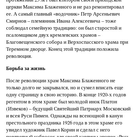
церкви Максима Блаженного и не раз ремонтировал
ее. А самый главный «водочник» Петр Арсеньевич
Смирнов – племянник Ивана Алексеевича – тоже
соблюдал семейную традицию: он был старостой и
псаломщиком двух кремлевских храмов –
Благовещенского собора и Верхоспасского храма при
Теремном дворце. Конец этой традиции положила
революция.
Борьба за жизнь
После революции храм Максима Блаженного не
только долго не закрывался, но и сумел вписать еще
одну страницу в свою историю. В конце 1920-х годов
регентом в этом храме был молодой инок Платон
(Извеков) – будущий Святейший Патриарх Московский
и всея Руси Пимен. Однажды на всенощной в канун
престольного праздника 1926 года в этом храме его
увидел художник Павел Корин и сделал с него
портретный набросок для своей картины-эпопеи «Русь