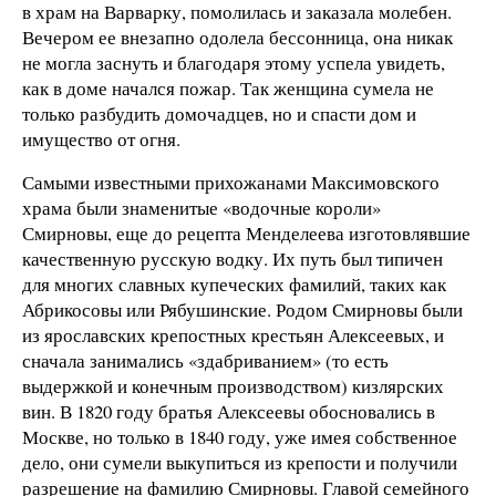
в храм на Варварку, помолилась и заказала молебен.
Вечером ее внезапно одолела бессонница, она никак
не могла заснуть и благодаря этому успела увидеть,
как в доме начался пожар. Так женщина сумела не
только разбудить домочадцев, но и спасти дом и
имущество от огня.
Самыми известными прихожанами Максимовского
храма были знаменитые «водочные короли»
Смирновы, еще до рецепта Менделеева изготовлявшие
качественную русскую водку. Их путь был типичен
для многих славных купеческих фамилий, таких как
Абрикосовы или Рябушинские. Родом Смирновы были
из ярославских крепостных крестьян Алексеевых, и
сначала занимались «здабриванием» (то есть
выдержкой и конечным производством) кизлярских
вин. В 1820 году братья Алексеевы обосновались в
Москве, но только в 1840 году, уже имея собственное
дело, они сумели выкупиться из крепости и получили
разрешение на фамилию Смирновы. Главой семейного