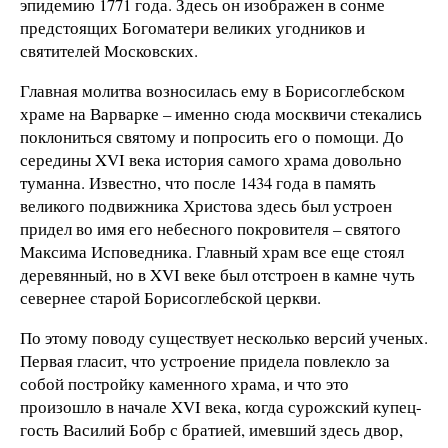
эпидемию 1771 года. Здесь он изображен в сонме
предстоящих Богоматери великих угодников и
святителей Московских.
Главная молитва возносилась ему в Борисоглебском
храме на Варварке – именно сюда москвичи стекались
поклониться святому и попросить его о помощи. До
середины XVI века история самого храма довольно
туманна. Известно, что после 1434 года в память
великого подвижника Христова здесь был устроен
придел во имя его небесного покровителя – святого
Максима Исповедника. Главный храм все еще стоял
деревянный, но в XVI веке был отстроен в камне чуть
севернее старой Борисоглебской церкви.
По этому поводу существует несколько версий ученых.
Первая гласит, что устроение придела повлекло за
собой постройку каменного храма, и что это
произошло в начале XVI века, когда сурожский купец-
гость Василий Бобр с братией, имевший здесь двор,