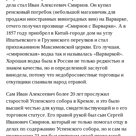
дела стал Иван Алексеевич Смирнов. Он купил
ренсковый погребок (небольшой магазинчик для
продажи иностранных виноградных вин) на Варварке,
отчего получил прозвище «Смирнов с Варварки». А в
1857 году приобрел в Китай-городе дом на углу
Ипатьевского и Грузинского переулков и стал
прихожанином Максимовской церкви. Его лучшая,
«смирновская» водка так и называлась «Варваркой».
Хорошая водка была в России не только редкостью и
знаком качества, но и определенной заслугой
винодела, потому что недобросовестные торговцы и
откупщики спаивали народ отравой.
Сам Иван Алексеевич более 20 лет прослужил
старостой Успенского собора в Кремле, и это было
высшей честью для купца, свидетельствующей и о его
торговом статусе. Его правой рукой был сын Сергей
Иванович Смирнов, который не только помогал отцу в
делах по содержанию Успенского собора, но и сам на
протяжении 23 лет был ктитором своей приходской