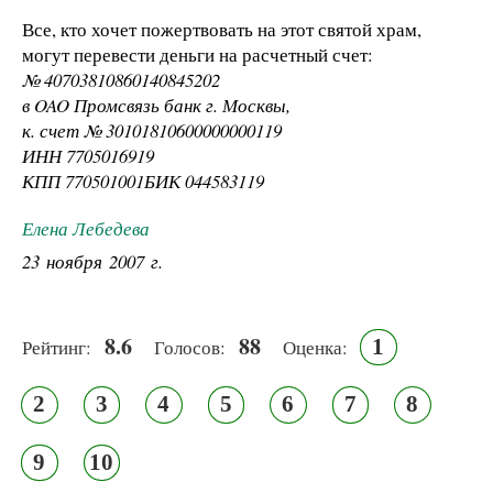
Все, кто хочет пожертвовать на этот святой храм,
могут перевести деньги на расчетный счет:
№ 40703810860140845202
в OAO Промсвязь банк г. Москвы,
к. счет № 30101810600000000119
ИНН 7705016919
КПП 770501001БИК 044583119
Елена Лебедева
23 ноября 2007 г.
8.6
88
1
Рейтинг:
Голосов:
Оценка:
2
3
4
5
6
7
8
9
10