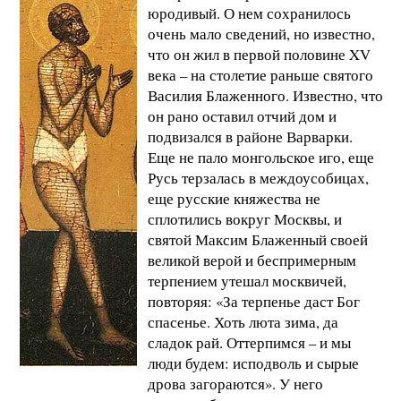
юродивый. О нем сохранилось
очень мало сведений, но известно,
что он жил в первой половине XV
века – на столетие раньше святого
Василия Блаженного. Известно, что
он рано оставил отчий дом и
подвизался в районе Варварки.
Еще не пало монгольское иго, еще
Русь терзалась в междоусобицах,
еще русские княжества не
сплотились вокруг Москвы, и
святой Максим Блаженный своей
великой верой и беспримерным
терпением утешал москвичей,
повторяя: «За терпенье даст Бог
спасенье. Хоть люта зима, да
сладок рай. Оттерпимся – и мы
люди будем: исподволь и сырые
дрова загораются». У него