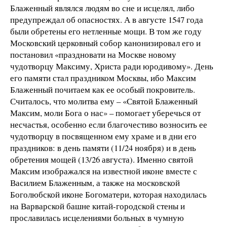
Блаженный являлся людям во сне и исцелял, либо
предупреждал об опасностях. А в августе 1547 года
были обретены его нетленные мощи. В том же году
Московский церковный собор канонизировал его и
постановил «праздновати на Москве новому
чудотворцу Максиму, Христа ради юродивому». День
его памяти стал праздником Москвы, ибо Максим
Блаженный почитаем как ее особый покровитель.
Считалось, что молитва ему – «Святой Блаженный
Максим, моли Бога о нас» – помогает уберечься от
несчастья, особенно если благочестиво возносить ее
чудотворцу в посвященном ему храме и в дни его
праздников: в день памяти (11/24 ноября) и в день
обретения мощей (13/26 августа). Именно святой
Максим изображался на известной иконе вместе с
Василием Блаженным, а также на московской
Боголюбской иконе Богоматери, которая находилась
на Варварской башне китай-городской стены и
прославилась исцелениями больных в чумную