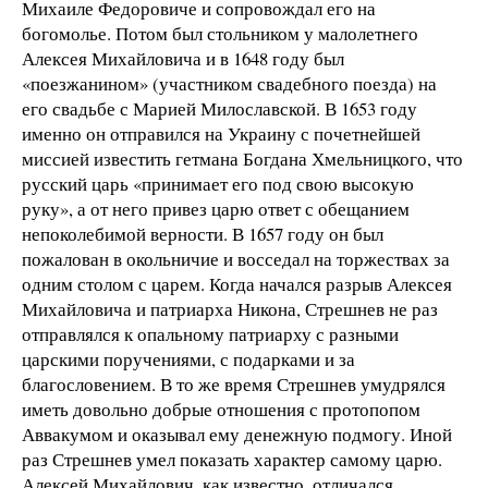
Михаиле Федоровиче и сопровождал его на
богомолье. Потом был стольником у малолетнего
Алексея Михайловича и в 1648 году был
«поезжанином» (участником свадебного поезда) на
его свадьбе с Марией Милославской. В 1653 году
именно он отправился на Украину с почетнейшей
миссией известить гетмана Богдана Хмельницкого, что
русский царь «принимает его под свою высокую
руку», а от него привез царю ответ с обещанием
непоколебимой верности. В 1657 году он был
пожалован в окольничие и восседал на торжествах за
одним столом с царем. Когда начался разрыв Алексея
Михайловича и патриарха Никона, Стрешнев не раз
отправлялся к опальному патриарху с разными
царскими поручениями, с подарками и за
благословением. В то же время Стрешнев умудрялся
иметь довольно добрые отношения с протопопом
Аввакумом и оказывал ему денежную подмогу. Иной
раз Стрешнев умел показать характер самому царю.
Алексей Михайлович, как известно, отличался