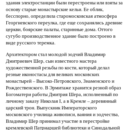
здания электростанции были перестроены или взяты за
основу старые монастырские кельи. Ее облик,
бесспорно, определила старомосковская атмосфера
Георгиевского переулка, где еще сохранялись древние
церкви, боярские палаты, старинные дома. Оттого
сугубо производственное здание было построено в
виде русского теремка.
Архитектором стал молодой зодчий Владимир
Дмитриевич Шер, сын известного мастера
художественной резьбы по кости, который делал
резные иконостасы для великих московских
монастырей – Высоко-Петровского, Знаменского и
Рождественского. В Эрмитаже хранится резной образ
Богоматери работы Дмитрия Шера, исполненный по
личному заказу Николая I, а в Кремле – деревянный
царский трон. Выпускник Императорского
московского училища живописи, ваяния и зодчества,
Владимир Шер принимал участие в перестройке
кремлевской Патриаршей библиотеки и Синодальной