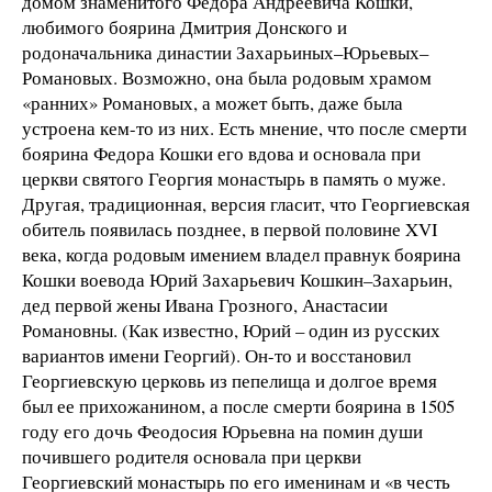
домом знаменитого Федора Андреевича Кошки,
любимого боярина Дмитрия Донского и
родоначальника династии Захарьиных–Юрьевых–
Романовых. Возможно, она была родовым храмом
«ранних» Романовых, а может быть, даже была
устроена кем-то из них. Есть мнение, что после смерти
боярина Федора Кошки его вдова и основала при
церкви святого Георгия монастырь в память о муже.
Другая, традиционная, версия гласит, что Георгиевская
обитель появилась позднее, в первой половине XVI
века, когда родовым имением владел правнук боярина
Кошки воевода Юрий Захарьевич Кошкин–Захарьин,
дед первой жены Ивана Грозного, Анастасии
Романовны. (Как известно, Юрий – один из русских
вариантов имени Георгий). Он-то и восстановил
Георгиевскую церковь из пепелища и долгое время
был ее прихожанином, а после смерти боярина в 1505
году его дочь Феодосия Юрьевна на помин души
почившего родителя основала при церкви
Георгиевский монастырь по его именинам и «в честь