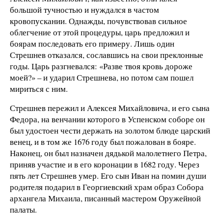
большой тучностью и нуждался в частом
кровопускании. Однажды, почувствовав сильное
облегчение от этой процедуры, царь предложил и
боярам последовать его примеру. Лишь один
Стрешнев отказался, сославшись на свои преклонные
годы. Царь разгневался: «Разве твоя кровь дороже
моей?» – и ударил Стрешнева, но потом сам пошел
мириться с ним.
Стрешнев пережил и Алексея Михайловича, и его сына
Федора, на венчании которого в Успенском соборе он
был удостоен чести держать на золотом блюде царский
венец, и в том же 1676 году был пожалован в бояре.
Наконец, он был назначен дядькой малолетнего Петра,
приняв участие и в его коронации в 1682 году. Через
пять лет Стрешнев умер. Его сын Иван на помин души
родителя подарил в Георгиевский храм образ Собора
архангела Михаила, писанный мастером Оружейной
палаты.