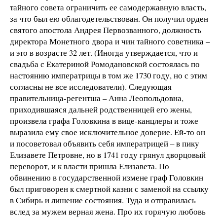
тайного совета ограничить ее самодержавную власть,
за что был ею облагодетельствован. Он получил орден
святого апостола Андрея Первозванного, должность
директора Монетного двора и чин тайного советника –
и это в возрасте 32 лет. (Иногда утверждается, что и
свадьба с Екатериной Ромодановской состоялась по
настоянию императрицы в том же 1730 году, но с этим
согласны не все исследователи). Следующая
правительница-регентша – Анна Леопольдовна,
приходившаяся дальней родственницей его жены,
произвела графа Головкина в вице-канцлеры и тоже
выразила ему свое исключительное доверие. Ей-то он
и посоветовал объявить себя императрицей – в пику
Елизавете Петровне, но в 1741 году грянул дворцовый
переворот, и к власти пришла Елизавета. По
обвинению в государственной измене граф Головкин
был приговорен к смертной казни с заменой на ссылку
в Сибирь и лишение состояния. Туда и отправилась
вслед за мужем верная жена. Про их горячую любовь