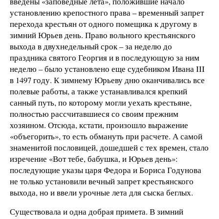
введены «заповедные лета», положившие начало
установлению крепостного права – временный запрет
перехода крестьян от одного помещика к другому в
зимний Юрьев день. Право вольного крестьянского
выхода в двухнедельный срок – за неделю до
праздника святого Георгия и в последующую за ним
неделю – было установлено еще судебником Ивана III
в 1497 году. К зимнему Юрьеву дню оканчивались все
полевые работы, а также устанавливался крепкий
санный путь, по которому могли уехать крестьяне,
полностью рассчитавшиеся со своим прежним
хозяином. Отсюда, кстати, произошло выражение
«объегорить», то есть обмануть при расчете. А самой
знаменитой пословицей, дошедшей с тех времен, стало
изречение «Вот тебе, бабушка, и Юрьев день»:
последующие указы царя Федора и Бориса Годунова
не только установили вечный запрет крестьянского
выхода, но и ввели урочные лета для сыска беглых.
Существовала и одна добрая примета. В зимний