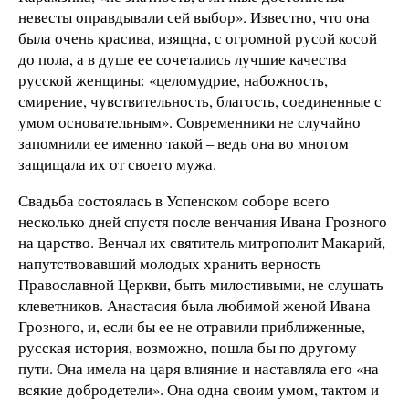
невесты оправдывали сей выбор». Известно, что она
была очень красива, изящна, с огромной русой косой
до пола, а в душе ее сочетались лучшие качества
русской женщины: «целомудрие, набожность,
смирение, чувствительность, благость, соединенные с
умом основательным». Современники не случайно
запомнили ее именно такой – ведь она во многом
защищала их от своего мужа.
Свадьба состоялась в Успенском соборе всего
несколько дней спустя после венчания Ивана Грозного
на царство. Венчал их святитель митрополит Макарий,
напутствовавший молодых хранить верность
Православной Церкви, быть милостивыми, не слушать
клеветников. Анастасия была любимой женой Ивана
Грозного, и, если бы ее не отравили приближенные,
русская история, возможно, пошла бы по другому
пути. Она имела на царя влияние и наставляла его «на
всякие добродетели». Она одна своим умом, тактом и