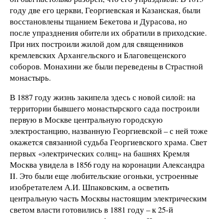
году две его церкви, Георгиевская и Казанская, были
восстановлены тщанием Бекетова и Дурасова, но
после упразднения обители их обратили в приходские.
При них построили жилой дом для священников
кремлевских Архангельского и Благовещенского
соборов. Монахини же были переведены в Страстной
монастырь.
В 1887 году жизнь закипела здесь с новой силой: на
территории бывшего монастырского сада построили
первую в Москве центральную городскую
электростанцию, названную Георгиевской – с ней тоже
окажется связанной судьба Георгиевского храма. Свет
первых «электрических солнц» на башнях Кремля
Москва увидела в 1856 году на коронации Александра
II. Это были еще любительские огоньки, устроенные
изобретателем А.И. Шпаковским, а осветить
центральную часть Москвы настоящим электрическим
светом власти готовились в 1881 году – к 25-й