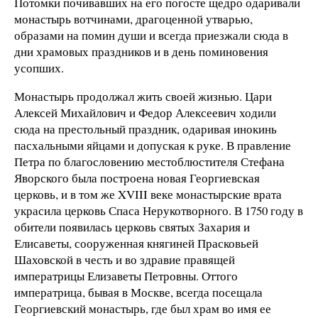
Потомки почивавших на его погосте щедро одаривали
монастырь вотчинами, драгоценной утварью,
образами на помин души и всегда приезжали сюда в
дни храмовых праздников и в день поминовения
усопших.
Монастырь продолжал жить своей жизнью. Цари
Алексей Михайлович и Федор Алексеевич ходили
сюда на престольный праздник, одаривая инокинь
пасхальными яйцами и допуская к руке. В правление
Петра по благословению местоблюстителя Стефана
Яворского была построена новая Георгиевская
церковь, и в том же XVIII веке монастырские врата
украсила церковь Спаса Нерукотворного. В 1750 году в
обители появилась церковь святых Захария и
Елисаветы, сооруженная княгиней Прасковьей
Шаховской в честь и во здравие правящей
императрицы Елизаветы Петровны. Оттого
императрица, бывая в Москве, всегда посещала
Георгиевский монастырь, где был храм во имя ее