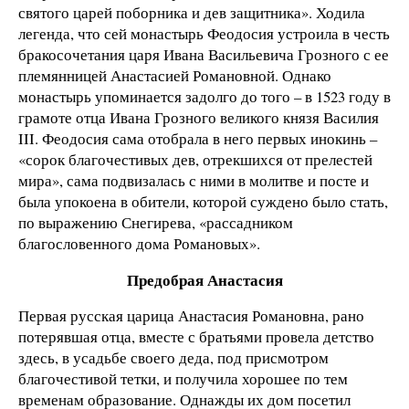
святого царей поборника и дев защитника». Ходила
легенда, что сей монастырь Феодосия устроила в честь
бракосочетания царя Ивана Васильевича Грозного с ее
племянницей Анастасией Романовной. Однако
монастырь упоминается задолго до того – в 1523 году в
грамоте отца Ивана Грозного великого князя Василия
III. Феодосия сама отобрала в него первых инокинь –
«сорок благочестивых дев, отрекшихся от прелестей
мира», сама подвизалась с ними в молитве и посте и
была упокоена в обители, которой суждено было стать,
по выражению Снегирева, «рассадником
благословенного дома Романовых».
Предобрая Анастасия
Первая русская царица Анастасия Романовна, рано
потерявшая отца, вместе с братьями провела детство
здесь, в усадьбе своего деда, под присмотром
благочестивой тетки, и получила хорошее по тем
временам образование. Однажды их дом посетил