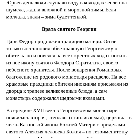
Юрьев день люди слушали воду в колодцах: если она
шумела, ждали вьюжной и морозной зимы. Если
молчала, знали – зима будет теплой.
Врата святого Георгия
Царь Федор продолжил традицию матери. Он не
только восстановил обветшавшую Георгиевскую
обитель, но и повелел на всех крестных ходах носить
из нее икону святого Феодора Стратилата, своего
небесного хранителя. После воцарения Романовых
благолепие их родового монастыря расцвело. На все
храмовые праздники обители инокиням присылали из
дворца к трапезе великолепные блюда, а сам
монастырь содержался щедрыми вкладами.
В середине XVII века в Георгиевском монастыре
появилась вторая, «теплая» (отапливаемая), церковь – в
честь Казанской иконы Божией Матери с приделами
святого Алексия человека Божия – по тезоименитству