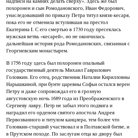
надписи на камнях делать сверху». Здесь же был
похоронен и сын Ромодановского, Иван Федорович,
унаследовавший по приказу Петра титул князя-кесаря,
пока его не отменила вступившая на престол
Екатерина I. С его смертью в 1730 году пресеклась
мужская ветвь «кесарей», но не окончилась
дальнейшая история рода Ромодановских, связанная с
Георгиевским монастырем.
В 1756 году здесь был похоронен опальный
государственный деятель Михаил Гаврилович
Головкин. Его отец, родственник Наталии Кирилловны
Нарышкиной, при бунте царевны Софьи остался верен
Петру и даже сопровождал его в грозную
августовскую ночь 1689 года из Преображенского в
Сергиеву лавру. Петр не забыл этого подвига и
наградил его орденом святого апостола Андрея
Первозванного и титулом канцлера, тем более что
Головкин-старший участвовал и в Полтавской битве, и
в Прутском походе. По заслугам отца ко двору был