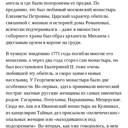
ангела и где были похоронены ее предки. По
преданию, это был любимый московский монастырь
Елизаветы Петровны. Царский характер обители,
связанной с жизнью и историей дома Романовых,
всячески подчеркивался – даже в иконостасе
соборного храма был образ архангела Михаила с
двуглавым орлом в короне на груди.
В чумную эпидемию 1771 года погибли многие его
монахини, а через два года сгорел сам монастырь, но
был восстановлен Екатериной II, тоже очень
любившей эту обитель, и скоро заимел новых
насельниц. У Георгиевского монастыря было две
особенности. Во-первых, здесь принимали иноческий
постриг знатные русские женщины из самых именитых
родов: Гагарины, Лопухины, Нарышкины, Мещерские.
Сюда же, как и в Ивановский монастырь на Кулишках,
из канцелярии Тайных дел присылали «политических»
опальных женщин или «находившихся под
подозрением». Во-вторых, как уже говорилось, в нем