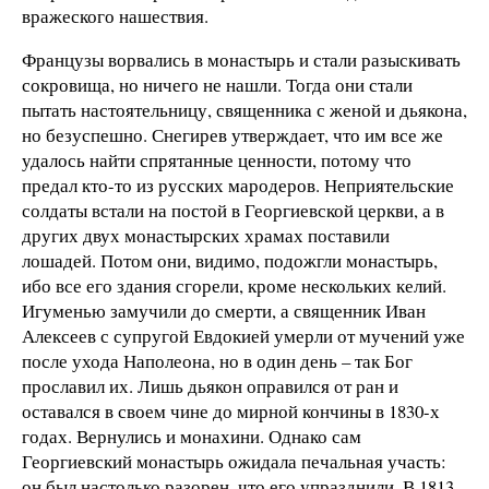
вражеского нашествия.
Французы ворвались в монастырь и стали разыскивать
сокровища, но ничего не нашли. Тогда они стали
пытать настоятельницу, священника с женой и дьякона,
но безуспешно. Снегирев утверждает, что им все же
удалось найти спрятанные ценности, потому что
предал кто-то из русских мародеров. Неприятельские
солдаты встали на постой в Георгиевской церкви, а в
других двух монастырских храмах поставили
лошадей. Потом они, видимо, подожгли монастырь,
ибо все его здания сгорели, кроме нескольких келий.
Игуменью замучили до смерти, а священник Иван
Алексеев с супругой Евдокией умерли от мучений уже
после ухода Наполеона, но в один день – так Бог
прославил их. Лишь дьякон оправился от ран и
оставался в своем чине до мирной кончины в 1830-х
годах. Вернулись и монахини. Однако сам
Георгиевский монастырь ожидала печальная участь:
он был настолько разорен, что его упразднили. В 1813