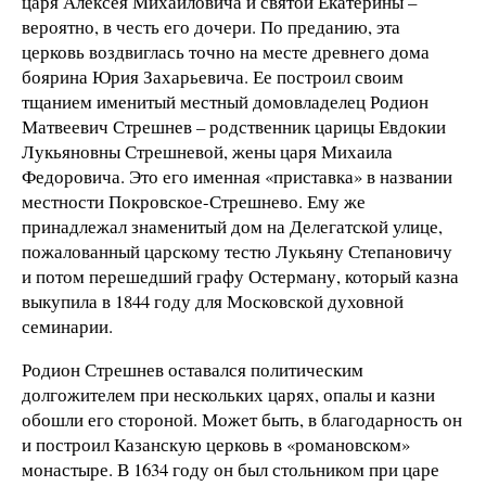
царя Алексея Михайловича и святой Екатерины –
вероятно, в честь его дочери. По преданию, эта
церковь воздвиглась точно на месте древнего дома
боярина Юрия Захарьевича. Ее построил своим
тщанием именитый местный домовладелец Родион
Матвеевич Стрешнев – родственник царицы Евдокии
Лукьяновны Стрешневой, жены царя Михаила
Федоровича. Это его именная «приставка» в названии
местности Покровское-Стрешнево. Ему же
принадлежал знаменитый дом на Делегатской улице,
пожалованный царскому тестю Лукьяну Степановичу
и потом перешедший графу Остерману, который казна
выкупила в 1844 году для Московской духовной
семинарии.
Родион Стрешнев оставался политическим
долгожителем при нескольких царях, опалы и казни
обошли его стороной. Может быть, в благодарность он
и построил Казанскую церковь в «романовском»
монастыре. В 1634 году он был стольником при царе