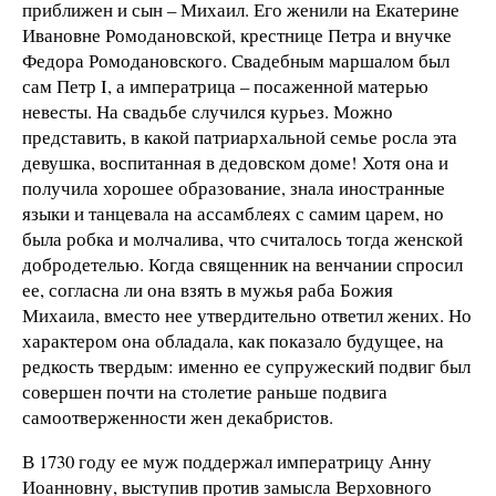
приближен и сын – Михаил. Его женили на Екатерине
Ивановне Ромодановской, крестнице Петра и внучке
Федора Ромодановского. Свадебным маршалом был
сам Петр I, а императрица – посаженной матерью
невесты. На свадьбе случился курьез. Можно
представить, в какой патриархальной семье росла эта
девушка, воспитанная в дедовском доме! Хотя она и
получила хорошее образование, знала иностранные
языки и танцевала на ассамблеях с самим царем, но
была робка и молчалива, что считалось тогда женской
добродетелью. Когда священник на венчании спросил
ее, согласна ли она взять в мужья раба Божия
Михаила, вместо нее утвердительно ответил жених. Но
характером она обладала, как показало будущее, на
редкость твердым: именно ее супружеский подвиг был
совершен почти на столетие раньше подвига
самоотверженности жен декабристов.
В 1730 году ее муж поддержал императрицу Анну
Иоанновну, выступив против замысла Верховного