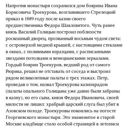
Напротив монастыря сохранился дом боярина Ивана
Борисовича Троекурова, возглавившего Стрелецкий
приказ в 1689 году после казни своего
предшественника Федора Шакловитого. Чуть ранее
князь Василий Голицын построил поблизости
роскошный дворец, прозванный восьмым чудом света:
с островерхой медной крышей, с настоящими стеклами
в окнах, с поливными изразцами, с расписанными
звездами потолками и венецианскими зеркалами.
Гордый боярин Троекуров, ведший род от самого
Рюрика, решил не отставать от соседа и выстроил
рядом великолепные палаты о трех этажах. Петр,
проведав о том, назвал Троекурова казнокрадом
(палаты опального Голицына уже давно были забраны
в казну), но его сына, князя Федора Ивановича, своей
милости не лишил: храбрый царский слуга был убит в
Азовском походе. Троекуровы покоились на погосте
Георгиевского монастыря. Это знаменитое в старой
Москве кладбище стало особой страницей в летописи