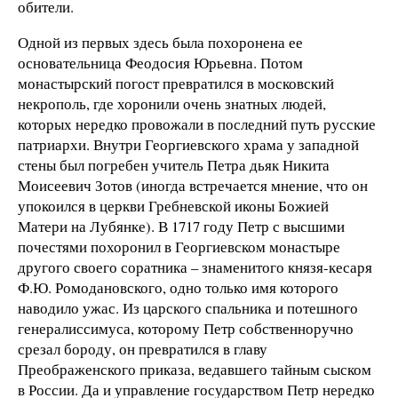
обители.
Одной из первых здесь была похоронена ее
основательница Феодосия Юрьевна. Потом
монастырский погост превратился в московский
некрополь, где хоронили очень знатных людей,
которых нередко провожали в последний путь русские
патриархи. Внутри Георгиевского храма у западной
стены был погребен учитель Петра дьяк Никита
Моисеевич Зотов (иногда встречается мнение, что он
упокоился в церкви Гребневской иконы Божией
Матери на Лубянке). В 1717 году Петр с высшими
почестями похоронил в Георгиевском монастыре
другого своего соратника – знаменитого князя-кесаря
Ф.Ю. Ромодановского, одно только имя которого
наводило ужас. Из царского спальника и потешного
генералиссимуса, которому Петр собственноручно
срезал бороду, он превратился в главу
Преображенского приказа, ведавшего тайным сыском
в России. Да и управление государством Петр нередко