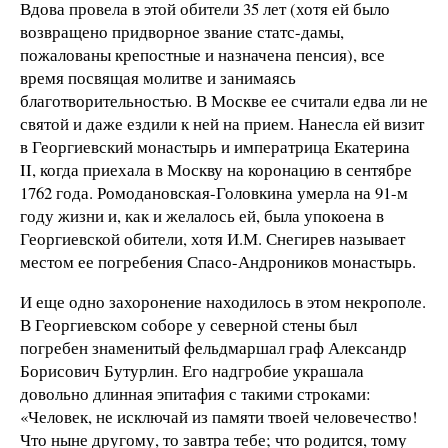
Вдова провела в этой обители 35 лет (хотя ей было
возвращено придворное звание статс-дамы,
пожалованы крепостные и назначена пенсия), все
время посвящая молитве и занимаясь
благотворительностью. В Москве ее считали едва ли не
святой и даже ездили к ней на прием. Нанесла ей визит
в Георгиевский монастырь и императрица Екатерина
II, когда приехала в Москву на коронацию в сентябре
1762 года. Ромодановская-Головкина умерла на 91-м
году жизни и, как и желалось ей, была упокоена в
Георгиевской обители, хотя И.М. Снегирев называет
местом ее погребения Спасо-Андроников монастырь.
И еще одно захоронение находилось в этом некрополе.
В Георгиевском соборе у северной стены был
погребен знаменитый фельдмаршал граф Александр
Борисович Бутурлин. Его надгробие украшала
довольно длинная эпитафия с такими строками:
«Человек, не исключай из памяти твоей человечество!
Что ныне другому, то завтра тебе; что родится, тому