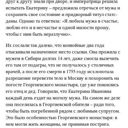
друг к другу знали при дворе, и императрица решила
испытать Екатерину – предложила отречься от мужа и
сохранить свое состояние и придворный титул статс-
дамы. Однако та ответила: «Я любила мужа в счастье,
люблю его и в несчастье и одной милости прошу,
чтобы с ним быть неразлучно».
Их сослали так далеко, что конвойные два года
отыскивали назначенное место ссылки. Она прожила с
мужем в Сибири долгих 14 лет, даже смогла вылечить
его там от подагры, что не получалось у столичных
врачей, а после его смерти в 1755 году исхлопотала
разрешение перевезти тело в Москву и похоронить на
погосте Георгиевского монастыря, где уже покоились
его отец и дед. Говорили, что Екатерина Ивановна
каждый день ездит на могилу мужа. На самом же деле
она поселилась в Георгиевской обители – ради того,
чтобы быть погребенной рядом с любимым супругом.
Это было особенностью Георгиевского монастыря: в
нем могли жить женщины, не принимая пострига.