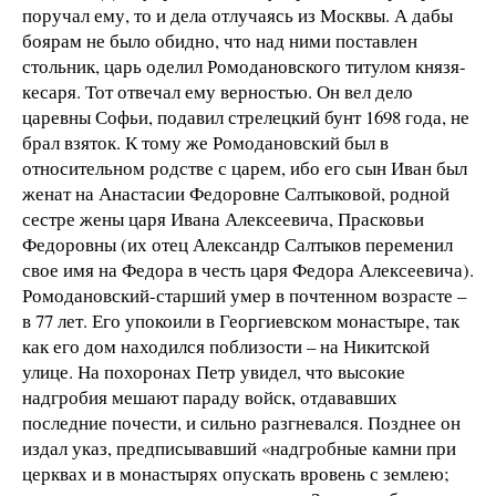
поручал ему, то и дела отлучаясь из Москвы. А дабы
боярам не было обидно, что над ними поставлен
стольник, царь оделил Ромодановского титулом князя-
кесаря. Тот отвечал ему верностью. Он вел дело
царевны Софьи, подавил стрелецкий бунт 1698 года, не
брал взяток. К тому же Ромодановский был в
относительном родстве с царем, ибо его сын Иван был
женат на Анастасии Федоровне Салтыковой, родной
сестре жены царя Ивана Алексеевича, Прасковьи
Федоровны (их отец Александр Салтыков переменил
свое имя на Федора в честь царя Федора Алексеевича).
Ромодановский-старший умер в почтенном возрасте –
в 77 лет. Его упокоили в Георгиевском монастыре, так
как его дом находился поблизости – на Никитской
улице. На похоронах Петр увидел, что высокие
надгробия мешают параду войск, отдававших
последние почести, и сильно разгневался. Позднее он
издал указ, предписывавший «надгробные камни при
церквах и в монастырях опускать вровень с землею;