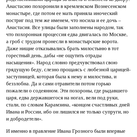
Анастасию похоронили в кремлевском Вознесенском
монастыре, где потом ее мать приняла иноческий
постриг под тем же именем, что носила и ее дочь –
Анастасия. Все улицы были заполнены народом, так
что похоронная процессия едва двигалась по Москве,
а гроб с трудом пронесли в монастырские ворота.
Даже нищие отказывались брать милостыню в тот
горестный день, дабы «не ощутить отрады
насыщения». Народ словно предчувствовал свою
грядущую беду, слезно прощаясь с любезной царицей-
заступницей, которая была к нему и милостива, и
беззлобна. Да и сами отравители потом горько
пожалели о содеянном. Эти похороны, где рыдавшего
царя, едва державшегося на ногах, вели под руки,
стали, по словам Карамзина, «концом счастливых дней
Ивана и России, ибо он лишился не только супруги, но
и добродетели».
И именно в правление Ивана Грозного были впервые