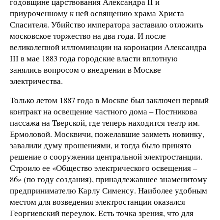
годовщине царствования Александра II и
приуроченному к ней освящению храма Христа
Спасителя. Убийство императора заставило отложить
московское торжество на два года. И после
великолепной иллюминации на коронации Александра
III в мае 1883 года городские власти вплотную
занялись вопросом о внедрении в Москве
электричества.
Только летом 1887 года в Москве был заключен первый
контракт на освещение частного дома – Постникова
пассажа на Тверской, где теперь находится театр им.
Ермоловой. Москвичи, пожелавшие заиметь новинку,
завалили думу прошениями, и тогда было принято
решение о сооружении центральной электростанции.
Строило ее «Общество электрического освещения –
86» (по году создания), принадлежавшее знаменитому
предпринимателю Карлу Сименсу. Наиболее удобным
местом для возведения электростанции оказался
Георгиевский переулок. Есть точка зрения, что для