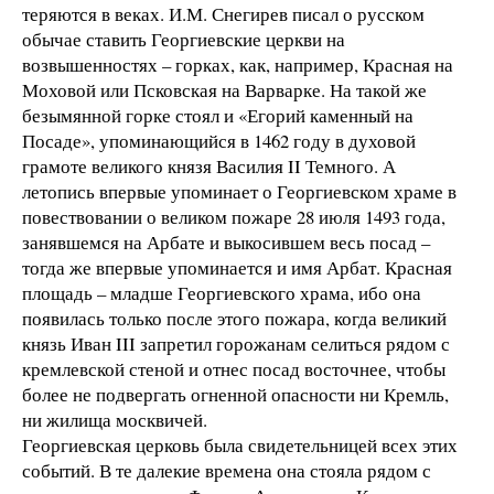
теряются в веках. И.М. Снегирев писал о русском
обычае ставить Георгиевские церкви на
возвышенностях – горках, как, например, Красная на
Моховой или Псковская на Варварке. На такой же
безымянной горке стоял и «Егорий каменный на
Посаде», упоминающийся в 1462 году в духовой
грамоте великого князя Василия II Темного. А
летопись впервые упоминает о Георгиевском храме в
повествовании о великом пожаре 28 июля 1493 года,
занявшемся на Арбате и выкосившем весь посад –
тогда же впервые упоминается и имя Арбат. Красная
площадь – младше Георгиевского храма, ибо она
появилась только после этого пожара, когда великий
князь Иван III запретил горожанам селиться рядом с
кремлевской стеной и отнес посад восточнее, чтобы
более не подвергать огненной опасности ни Кремль,
ни жилища москвичей.
Георгиевская церковь была свидетельницей всех этих
событий. В те далекие времена она стояла рядом с