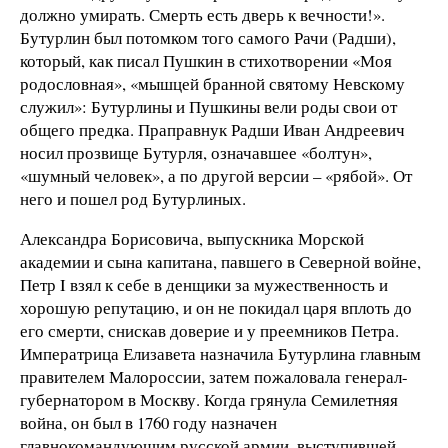
должно умирать. Смерть есть дверь к вечности!».
Бутурлин был потомком того самого Рачи (Радши),
который, как писал Пушкин в стихотворении «Моя
родословная», «мышцей бранной святому Невскому
служил»: Бутурлины и Пушкины вели роды свои от
общего предка. Праправнук Радши Иван Андреевич
носил прозвище Бутурля, означавшее «болтун»,
«шумный человек», а по другой версии – «рябой». От
него и пошел род Бутурлиных.
Александра Борисовича, выпускника Морской
академии и сына капитана, павшего в Северной войне,
Петр I взял к себе в денщики за мужественность и
хорошую репутацию, и он не покидал царя вплоть до
его смерти, снискав доверие и у преемников Петра.
Императрица Елизавета назначила Бутурлина главным
правителем Малороссии, затем пожаловала генерал-
губернатором в Москву. Когда грянула Семилетняя
война, он был в 1760 году назначен
главнокомандующим русской армии, выступившей