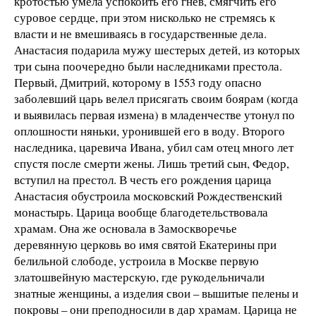
кротостью умела успокоить его гнев, смягчить его
суровое сердце, при этом нисколько не стремясь к
власти и не вмешиваясь в государственные дела.
Анастасия подарила мужу шестерых детей, из которых
три сына поочередно были наследниками престола.
Первый, Дмитрий, которому в 1553 году опасно
заболевший царь велел присягать своим боярам (когда
и выявилась первая измена) в младенчестве утонул по
оплошности няньки, уронившей его в воду. Второго
наследника, царевича Ивана, убил сам отец много лет
спустя после смерти жены. Лишь третий сын, Федор,
вступил на престол. В честь его рождения царица
Анастасия обустроила московский Рождественский
монастырь. Царица вообще благодетельствовала
храмам. Она же основала в Замоскворечье
деревянную церковь во имя святой Екатерины при
белильной слободе, устроила в Москве первую
златошвейную мастерскую, где рукодельничали
знатные женщины, а изделия свои – вышитые пелены и
покровы – они преподносили в дар храмам. Царица не