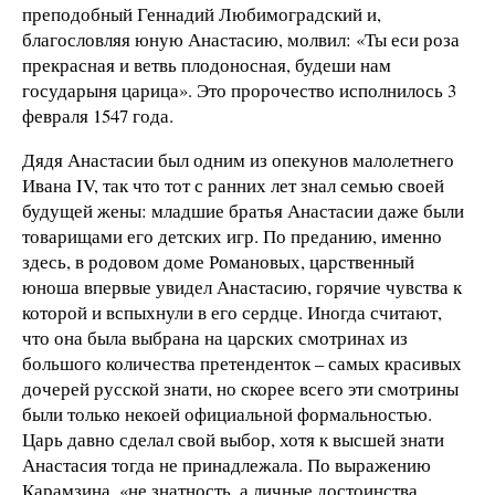
преподобный Геннадий Любимоградский и,
благословляя юную Анастасию, молвил: «Ты еси роза
прекрасная и ветвь плодоносная, будеши нам
государыня царица». Это пророчество исполнилось 3
февраля 1547 года.
Дядя Анастасии был одним из опекунов малолетнего
Ивана IV, так что тот с ранних лет знал семью своей
будущей жены: младшие братья Анастасии даже были
товарищами его детских игр. По преданию, именно
здесь, в родовом доме Романовых, царственный
юноша впервые увидел Анастасию, горячие чувства к
которой и вспыхнули в его сердце. Иногда считают,
что она была выбрана на царских смотринах из
большого количества претенденток – самых красивых
дочерей русской знати, но скорее всего эти смотрины
были только некоей официальной формальностью.
Царь давно сделал свой выбор, хотя к высшей знати
Анастасия тогда не принадлежала. По выражению
Карамзина, «не знатность, а личные достоинства