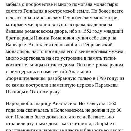
забыла о пророчестве и много помогала монастырю
святого Геннадия в костромской земле. Но более всего
пеклась она о московском Георгиевском монастыре,
который уже прочно вступил в права владения на
бывшем романовском дворе, ибо в 1552 году младший
брат царицы Никита Романович купил себе двор на
Варварке. Анастасия очень любила Георгиевский
монастырь, часто посещала его с венценосным мужем,
много жертвовала на его устроение в память тетки-
воспитательницы и отчего дома. Она построила рядом
с ним церковь во имя святой Анастасии
Узорешительницы, разобранную только в 1793 году: из
ее камня построили знаменитую церковь Параскевы
Пятницы в Охотном ряду.
Народ любил царицу Анастасию. Но 7 августа 1560
года она скончалась в Коломенском, не дожив и до 30
лет. Недавно было доказано, что ее действительно
отравили ртутным ядом – как считается, в борьбе с
родственниками царицы за власть и близость ко двору.