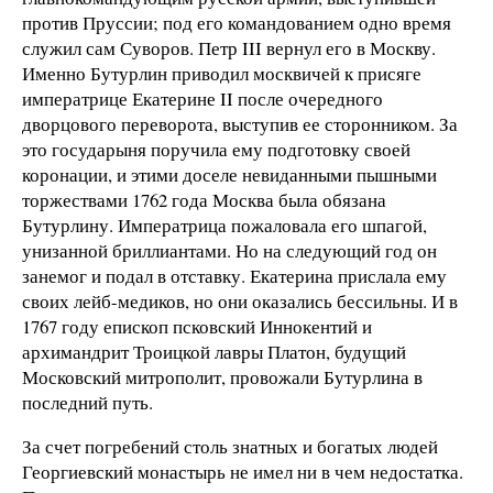
против Пруссии; под его командованием одно время
служил сам Суворов. Петр III вернул его в Москву.
Именно Бутурлин приводил москвичей к присяге
императрице Екатерине II после очередного
дворцового переворота, выступив ее сторонником. За
это государыня поручила ему подготовку своей
коронации, и этими доселе невиданными пышными
торжествами 1762 года Москва была обязана
Бутурлину. Императрица пожаловала его шпагой,
унизанной бриллиантами. Но на следующий год он
занемог и подал в отставку. Екатерина прислала ему
своих лейб-медиков, но они оказались бессильны. И в
1767 году епископ псковский Иннокентий и
архимандрит Троицкой лавры Платон, будущий
Московский митрополит, провожали Бутурлина в
последний путь.
За счет погребений столь знатных и богатых людей
Георгиевский монастырь не имел ни в чем недостатка.