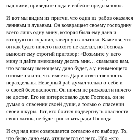
над ними, приведите сюда и избейте предо мною».
И вот мы видим из притчи, что один из рабов оказался
ленивым и лукавым. Он возвращает своему господину
всего лишь одну мину, которая была ему дана и
которую он «хранил, завернув в платок». Кажется, что
он как будто ничего плохого не сделал, но Господь
выносит ему строгий приговор: «Возьмите у него
мину и дайте имеющему десять мин… сказываю вам,
что всякому имеющему дано будет, а у неимеющего
отнимется и то, что имеет». Дар и ответственность —
нераздельны. Неверный раб думал только о себе и
о своей безопасности. Он ничем не рисковал и ничего
не достиг. Его не интересовало дело Господа, он не
думал о спасении своей души, а только о спасении
своей шкуры. Тот, кто боится подвергнуть опасности
свою жизнь, не будет рисковать ради Господа.
И суд над ним совершается согласно его выбору. То,
что было дано ему, отнимается от него. Ибо «кто