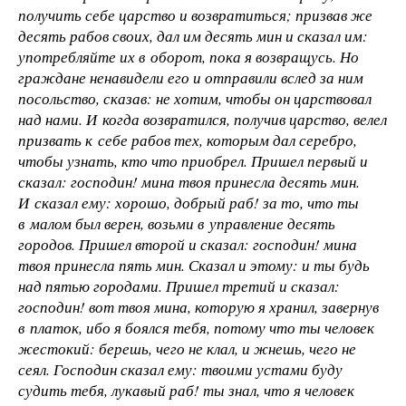
получить себе царство и возвратиться; призвав же
десять рабов своих, дал им десять мин и сказал им:
употребляйте их в оборот, пока я возвращусь. Но
граждане ненавидели его и отправили вслед за ним
посольство, сказав: не хотим, чтобы он царствовал
над нами. И когда возвратился, получив царство, велел
призвать к себе рабов тех, которым дал серебро,
чтобы узнать, кто что приобрел. Пришел первый и
сказал: господин! мина твоя принесла десять мин.
И сказал ему: хорошо, добрый раб! за то, что ты
в малом был верен, возьми в управление десять
городов. Пришел второй и сказал: господин! мина
твоя принесла пять мин. Сказал и этому: и ты будь
над пятью городами. Пришел третий и сказал:
господин! вот твоя мина, которую я хранил, завернув
в платок, ибо я боялся тебя, потому что ты человек
жестокий: берешь, чего не клал, и жнешь, чего не
сеял. Господин сказал ему: твоими устами буду
судить тебя, лукавый раб! ты знал, что я человек