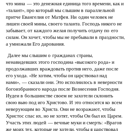
что мина — это денежная единица того времени, как и
«талант», про который мы слышим в параллельной
притче Евангелия от Матфея. Ни один человек не
лишен своей мины, своего таланта. Господь никого не
забывает, от каждого желая получить отдачу по его
силам. Он хочет, чтобы мы не пребывали в праздности,
а умножали Его дарования.
Далее мы слышим о гражданах страны,
ненавидевших этого господина «высокого рода» и
продолжавших враждовать против него, даже после
его ухода. «Не хотим, чтобы он царствовал над
нами», — сказали они. Это исполнилось в неверности
богоизбранного народа после Вознесения Господня.
Иудеи в большинстве своем не захотели склонить
свою выю под иго Христово. И это относится ко всем
неверующим во Христа. Они не возражают, чтобы
Христос спас их, но не хотят, чтобы Он был их Царем.
Участь этих людей — вечные муки и смерть: «Врагов
же моих тех, которые не хотели, чтобы я царствовал