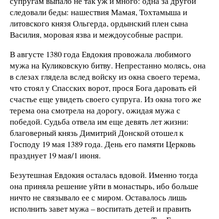
супругам выпало не так уж и много: одна за другой
следовали беды: нашествия Мамая, Тохтамыша и
литовского князя Ольгерда, ордынский плен сына
Василия, моровая язва и междоусобные распри.
В августе 1380 года Евдокия провожала любимого
мужа на Куликовскую битву. Непрестанно молясь, она
в слезах глядела вслед войску из окна своего терема,
что стоял у Спасских ворот, прося Бога даровать ей
счастье еще увидеть своего супруга. Из окна того же
терема она смотрела на дорогу, ожидая мужа с
победой. Судьба отвела им еще девять лет жизни:
благоверный князь Димитрий Донской отошел к
Господу 19 мая 1389 года. День его памяти Церковь
празднует 19 мая/1 июня.
Безутешная Евдокия осталась вдовой. Именно тогда
она приняла решение уйти в монастырь, ибо больше
ничто не связывало ее с миром. Оставалось лишь
исполнить завет мужа – воспитать детей и править