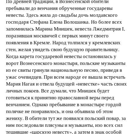
По древней традиции, в Вознесенской обители
пребывали до венчания обрученные государевы
невесты. Здесь жила до свадьбы дочь молдавского
господаря Стефана Елена Волошанка. Но более всех
запомнилась Марина Мнишек, невеста Лжедмитрия I,
поразившая москвичей с первых минут своего
появления в Кремле. Народ толпился у кремлевских
стен, желая увидеть свою будущую правительницу.
Когда карета государевой невесты остановилась у
ворот Вознесенского монастыря, польские музыканты
из ее свиты грянули национальную песню, приведя в
ужас очевидцев. При всем народе ее вышла встречать
Мария Нагая и отвела будущей «невестке» часть своих
личных покоев. Все думали, что Мнишек будет
готовиться к принятию православной веры перед
венчанием. Однако пребывание в монастыре гордой
полячке не понравилось, и она объявила об этом
жениху. В обители тут же появился польский повар, за
ним последовали плясуны и музыканты, изо всех сил
тешившие «царскую невесту», а затем в знак особой