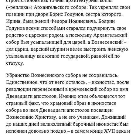
(«реплика») Архангельского собора. Так укреплял свои
позиции при дворе Борис Годунов, сестра которого,
Ирина, была женой Федора Иоанновича. Боярин
Годунов всеми способами старался подчеркнуть свое
родство с царским родом, а поскольку Архангельский
собор был усыпальницей для царей, а Вознесенский –
для цариц, царский шурин и велел выстроить женскую
усыпальницу как копию государевой, равной ей по
статусу.
Убранство Вознесенского собора не сохранилось.
Единственное, что от него осталось, – иконостас, после
революции перенесенный в кремлевский собор во имя
Двенадцати апостолов. Именно этим объясняется тот
странный факт, что храмовый образ в иконостасе
собора во имя Двенадцати апостолов посвящен
Вознесению Христову, а не его ученикам. Доживший
до наших дней великолепный барочный иконостас был
исполнен довольно поздно – в самом конце XVII века и