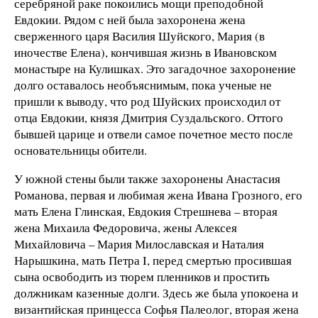
серебряной раке покоились мощи преподобной
Евдокии. Рядом с ней была захоронена жена
сверженного царя Василия Шуйского, Мария (в
иночестве Елена), кончившая жизнь в Ивановском
монастыре на Кулишках. Это загадочное захоронение
долго оставалось необъяснимым, пока ученые не
пришли к выводу, что род Шуйских происходил от
отца Евдокии, князя Дмитрия Суздальского. Оттого
бывшей царице и отвели самое почетное место после
основательницы обители.
У южной стены были также захоронены Анастасия
Романова, первая и любимая жена Ивана Грозного, его
мать Елена Глинская, Евдокия Стрешнева – вторая
жена Михаила Федоровича, жены Алексея
Михайловича – Мария Милославская и Наталия
Нарышкина, мать Петра I, перед смертью просившая
сына освободить из тюрем пленников и простить
должникам казенные долги. Здесь же была упокоена и
византийская принцесса Софья Палеолог, вторая жена