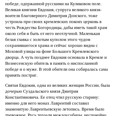
победе, одержанной русскими на Куликовом поле.
Великая княгиня Евдокия, супруга великого князя-
воителя благоверного Димитрия Донского, тоже
устроила при своих кремлевских покоях церковь в
честь Рождества Богородицы, дабы иметь такой храм
около себя и быть от него неотлучной. Маленькая
белая главка с золотым куполом этого чудом
сохранившегося храма и сейчас хорошо видна с
Моховой улицы на фоне Большого Кремлевского
дворца. А чуть позднее Евдокия основала в Кремле и
Вознесенскую обитель в память о ниспосланной
победе и о муже. В этой обители она собиралась сама
принять постриг.
Святая Евдокия, одна из великих женщин России, была
дочерью Суздальского князя Дмитрия
Константиновича. Ее отец чтил русскую старину:
именно для него монах Лаврентий составил
знаменитую Лаврентьевскую летопись. Время было
тревожное. Русь терзали междоусобицы, неспокойно