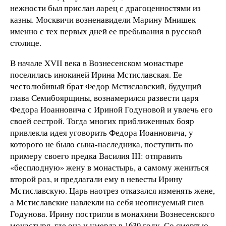
нежности был прислан ларец с драгоценностями из
казны. Москвичи возненавидели Марину Мнишек
именно с тех первых дней ее пребывания в русской
столице.
В начале XVII века в Вознесенском монастыре
поселилась инокиней Ирина Мстиславская. Ее
честолюбивый брат Федор Мстиславский, будущий
глава Семибоярщины, вознамерился развести царя
Федора Иоанновича с Ириной Годуновой и увлечь его
своей сестрой. Тогда многих приближенных бояр
привлекла идея уговорить Федора Иоанновича, у
которого не было сына-наследника, поступить по
примеру своего предка Василия III: отправить
«бесплодную» жену в монастырь, а самому жениться
второй раз, и предлагали ему в невесты Ирину
Мстиславскую. Царь наотрез отказался изменять жене,
а Мстиславские навлекли на себя неописуемый гнев
Годунова. Ирину постригли в монахини Вознесенского
монастыря, где она и умерла в 1639 году. Со смертью