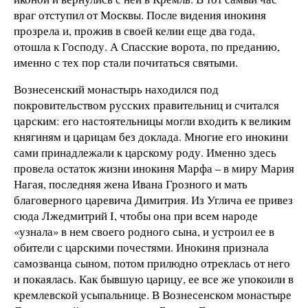
враг отступил от Москвы. После видения инокиня
прозрела и, прожив в своей келии еще два года,
отошла к Господу. А Спасские ворота, по преданию,
именно с тех пор стали почитаться святыми.
Вознесенский монастырь находился под
покровительством русских правительниц и считался
царским: его настоятельницы могли входить к великим
княгиням и царицам без доклада. Многие его инокини
сами принадлежали к царскому роду. Именно здесь
провела остаток жизни инокиня Марфа – в миру Мария
Нагая, последняя жена Ивана Грозного и мать
благоверного царевича Димитрия. Из Углича ее привез
сюда Лжедмитрий I, чтобы она при всем народе
«узнала» в нем своего родного сына, и устроил ее в
обители с царскими почестями. Инокиня признала
самозванца сыном, потом прилюдно отреклась от него
и покаялась. Как бывшую царицу, ее все же упокоили в
кремлевской усыпальнице. В Вознесенском монастыре