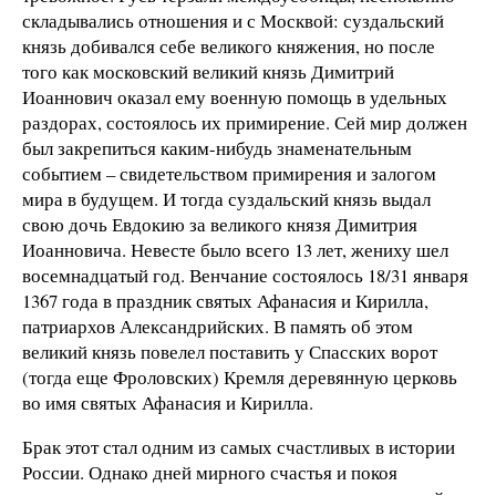
складывались отношения и с Москвой: суздальский
князь добивался себе великого княжения, но после
того как московский великий князь Димитрий
Иоаннович оказал ему военную помощь в удельных
раздорах, состоялось их примирение. Сей мир должен
был закрепиться каким-нибудь знаменательным
событием – свидетельством примирения и залогом
мира в будущем. И тогда суздальский князь выдал
свою дочь Евдокию за великого князя Димитрия
Иоанновича. Невесте было всего 13 лет, жениху шел
восемнадцатый год. Венчание состоялось 18/31 января
1367 года в праздник святых Афанасия и Кирилла,
патриархов Александрийских. В память об этом
великий князь повелел поставить у Спасских ворот
(тогда еще Фроловских) Кремля деревянную церковь
во имя святых Афанасия и Кирилла.
Брак этот стал одним из самых счастливых в истории
России. Однако дней мирного счастья и покоя