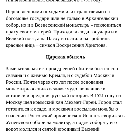
Перед военными походами или странствиями на
богомолье государи шли не только в Архангельский
собор, но и в Вознесенский монастырь – поклониться
праху своих матерей. Приходили сюда государи и в
Великий пост, а на Пасху возлагали на гробницы
красные яйца – символ Воскресения Христова.
Царская обитель
Замечательная история древней обители была тесно
связана и с жизнью Кремля, и с судьбой Москвы и
России. Почти через сто лет после основания
монастырь осенило великое чудо, вошедшее в
летописи и предания русской истории. В 1521 году на
Москву шел крымский хан Мехмет-Гирей. Город стал
готовиться к осаде, и москвичи воссылали мольбы о
спасении. Ростовский архиепископ Иоанн затворился в
Успенском соборе на молитву, а подле собора у его
ворот молился и святой юродивый Василий