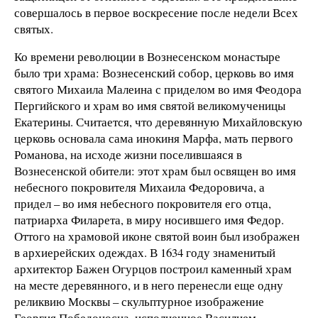
совершалось в первое воскресение после недели Всех
святых.
Ко времени революции в Вознесенском монастыре
было три храма: Вознесенский собор, церковь во имя
святого Михаила Малеина с приделом во имя Феодора
Пергийского и храм во имя святой великомученицы
Екатерины. Считается, что деревянную Михайловскую
церковь основала сама инокиня Марфа, мать первого
Романова, на исходе жизни поселившаяся в
Вознесенской обители: этот храм был освящен во имя
небесного покровителя Михаила Федоровича, а
придел – во имя небесного покровителя его отца,
патриарха Филарета, в миру носившего имя Федор.
Оттого на храмовой иконе святой воин был изображен
в архиерейских одеждах. В 1634 году знаменитый
архитектор Бажен Огурцов построил каменный храм
на месте деревянного, и в него перенесли еще одну
реликвию Москвы – скульптурное изображение
Георгия Победоносца, исполненное Василием