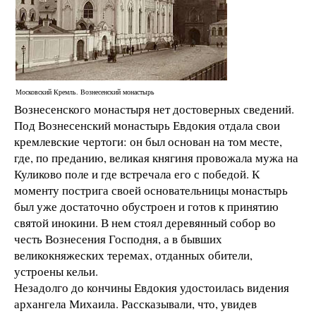
Московский Кремль. Вознесенский монастырь
Вознесенского монастыря нет достоверных сведений.
Под Вознесенский монастырь Евдокия отдала свои
кремлевские чертоги: он был основан на том месте,
где, по преданию, великая княгиня провожала мужа на
Куликово поле и где встречала его с победой. К
моменту пострига своей основательницы монастырь
был уже достаточно обустроен и готов к принятию
святой инокини. В нем стоял деревянный собор во
честь Вознесения Господня, а в бывших
великокняжеских теремах, отданных обители,
устроены кельи.
Незадолго до кончины Евдокия удостоилась видения
архангела Михаила. Рассказывали, что, увидев