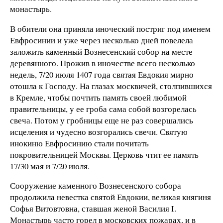
монастырь.
В обители она приняла иноческий постриг под именем
Евфросинии и уже через несколько дней повелела
заложить каменный Вознесенский собор на месте
деревянного. Прожив в иночестве всего несколько
недель, 7/20 июля 1407 года святая Евдокия мирно
отошла к Господу. На глазах москвичей, столпившихся
в Кремле, чтобы почтить память своей любимой
правительницы, у ее гроба сама собой возгорелась
свеча. Потом у гробницы еще не раз совершались
исцеления и чудесно возгорались свечи. Святую
инокиню Евфросинию стали почитать
покровительницей Москвы. Церковь чтит ее память
17/30 мая и 7/20 июля.
Сооружение каменного Вознесенского собора
продолжила невестка святой Евдокии, великая княгиня
Софья Витовтовна, ставшая женой Василия I.
Монастырь часто горел в московских пожарах, и в