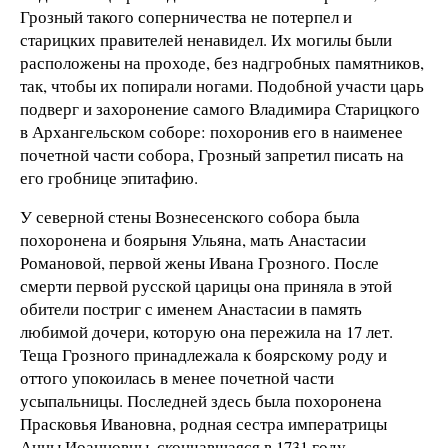
Грозный такого соперничества не потерпел и
старицких правителей ненавидел. Их могилы были
расположены на проходе, без надгробных памятников,
так, чтобы их попирали ногами. Подобной участи царь
подверг и захоронение самого Владимира Старицкого
в Архангельском соборе: похоронив его в наименее
почетной части собора, Грозный запретил писать на
его гробнице эпитафию.
У северной стены Вознесенского собора была
похоронена и боярыня Ульяна, мать Анастасии
Романовой, первой жены Ивана Грозного. После
смерти первой русской царицы она приняла в этой
обители постриг с именем Анастасии в память
любимой дочери, которую она пережила на 17 лет.
Теща Грозного принадлежала к боярскому роду и
оттого упокоилась в менее почетной части
усыпальницы. Последней здесь была похоронена
Прасковья Ивановна, родная сестра императрицы
Анны Иоанновны, скончавшаяся в 1731 году.