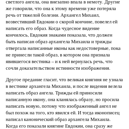
светлого ангела, она внезапно впала в немоту. Другие
же говорили, что она к этому времени уже потеряла
речь от тяжелой болезни. Архангел Михаил,
возвестивший Евдокии о скорой кончине, повелел ей
написать его образ. Когда чудесное видение
кончилось, Евдокия знаками показала, что должен
быть написан образ архангела Михаила и трижды
отвергала написанные иконы как недостоверные, пока
не принесли такой образ, в котором она признала
явившегося вестника – и к ней вернулась речь, что
сочли доказательством истинности изображения.
Другое предание гласит, что великая княгиня не узнала
в вестнике архангела Михаила, и после видения велела
написать образ ангела. Трижды ей приносили
написанную икону, она кланялась образу, но просила
написать новую, потому что изображенный ангел не
был похож на того, кто явился ей. И тогда иконописец
написал канонический образ архангела Михаила.
Когда его показали княгине Евдокии, она сразу же