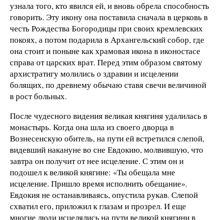
узнала того, кто явился ей, и вновь обрела способность
говорить. Эту икону она поставила сначала в церковь в
честь Рождества Богородицы при своих кремлевских
покоях, а потом подарила в Архангельский собор, где
она стоит и поныне как храмовая икона в иконостасе
справа от царских врат. Перед этим образом святому
архистратигу молились о здравии и исцелении
болящих, по древнему обычаю ставя свечи величиной
в рост больных.
После чудесного видения великая княгиня удалилась в
монастырь. Когда она шла из своего дворца в
Вознесенскую обитель, на пути ей встретился слепой,
видевший накануне во сне Евдокию, молвившую, что
завтра он получит от нее исцеление. С этим он и
подошел к великой княгине: «Ты обещала мне
исцеление. Пришло время исполнить обещание».
Евдокия не останавливаясь, опустила рукав. Слепой
схватил его, приложил к глазам и прозрел. И еще
многие люди исцелялись на пути великой княгини в