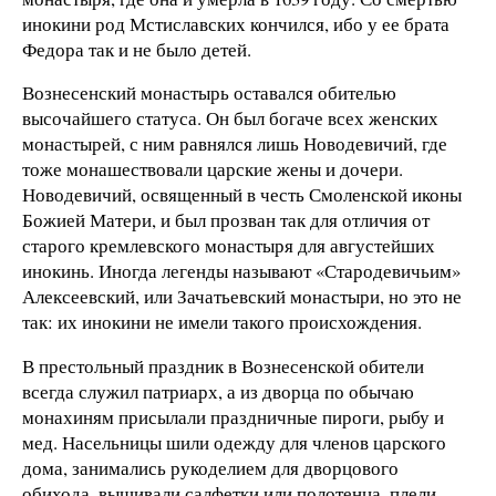
инокини род Мстиславских кончился, ибо у ее брата
Федора так и не было детей.
Вознесенский монастырь оставался обителью
высочайшего статуса. Он был богаче всех женских
монастырей, с ним равнялся лишь Новодевичий, где
тоже монашествовали царские жены и дочери.
Новодевичий, освященный в честь Смоленской иконы
Божией Матери, и был прозван так для отличия от
старого кремлевского монастыря для августейших
инокинь. Иногда легенды называют «Стародевичьим»
Алексеевский, или Зачатьевский монастыри, но это не
так: их инокини не имели такого происхождения.
В престольный праздник в Вознесенской обители
всегда служил патриарх, а из дворца по обычаю
монахиням присылали праздничные пироги, рыбу и
мед. Насельницы шили одежду для членов царского
дома, занимались рукоделием для дворцового
обихода, вышивали салфетки или полотенца, плели