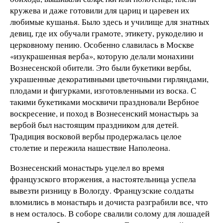
кружева и даже готовили для цариц и царевен их
любимые кушанья. Было здесь и училище для знатных
девиц, где их обучали грамоте, этикету, рукоделию и
церковному пению. Особенно славилась в Москве
«изукрашенная верба», которую делали монахини
Вознесенской обители. Это были букетики вербы,
украшенные декоративными цветочными гирляндами,
плодами и фигурками, изготовленными из воска. С
такими букетиками москвичи праздновали Вербное
воскресение, и поход в Вознесенский монастырь за
вербой был настоящим праздником для детей.
Традиция восковой вербы продержалась целое
столетие и пережила нашествие Наполеона.
Вознесенский монастырь уцелел во время
французского вторжения, а настоятельница успела
вывезти ризницу в Вологду. Французские солдаты
вломились в монастырь и дочиста разграбили все, что
в нем осталось. В соборе свалили солому для лошадей