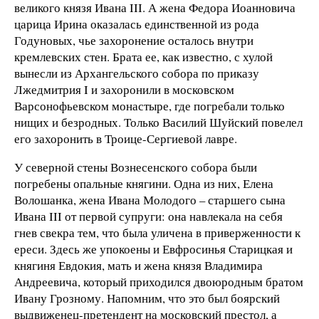
великого князя Ивана III. А жена Федора Иоанновича
царица Ирина оказалась единственной из рода
Годуновых, чье захоронение осталось внутри
кремлевских стен. Брата ее, как известно, с хулой
вынесли из Архангельского собора по приказу
Лжедмитрия I и захоронили в московском
Варсонофьевском монастыре, где погребали только
нищих и безродных. Только Василий Шуйский повелел
его захоронить в Троице-Сергиевой лавре.
У северной стены Вознесенского собора были
погребены опальные княгини. Одна из них, Елена
Волошанка, жена Ивана Молодого – старшего сына
Ивана III от первой супруги: она навлекала на себя
гнев свекра тем, что была уличена в приверженности к
ереси. Здесь же упокоены и Евфросинья Старицкая и
княгиня Евдокия, мать и жена князя Владимира
Андреевича, который приходился двоюродным братом
Ивану Грозному. Напомним, что это был боярский
выдвиженец-претендент на московский престол, а