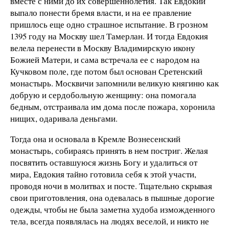
вместе с ними до их совершеннолетия. Так Евдокии
выпало понести бремя власти, и на ее правление
пришлось еще одно страшное испытание. В грозном
1395 году на Москву шел Тамерлан. И тогда Евдокия
велела перенести в Москву Владимирскую икону
Божией Матери, и сама встречала ее с народом на
Кучковом поле, где потом был основан Сретенский
монастырь. Москвичи запомнили великую княгиню как
добрую и сердобольную женщину: она помогала
бедным, отстраивала им дома после пожара, хоронила
нищих, одаривала деньгами.
Тогда она и основала в Кремле Вознесенский
монастырь, собираясь принять в нем постриг. Желая
посвятить оставшуюся жизнь Богу и удалиться от
мира, Евдокия тайно готовила себя к этой участи,
проводя ночи в молитвах и посте. Тщательно скрывая
свои приготовления, она одевалась в пышные дорогие
одежды, чтобы не была заметна худоба изможденного
тела, всегда появлялась на людях веселой, и никто не