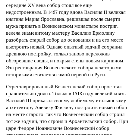
середине XV века собор стоял все еще
недостроенным. В 1467 году вдова Василия II великая
княгиня Мария Ярославна, решившая после смерти
мужа принять в Вознесенском монастыре постриг,
велела знаменитому мастеру Василию Ермолину
разобрать старый собор до основания и на его месте
выстроить новый. Однако опытный зодчий сохранил
древнюю постройку, только заново переложив
обгоревшие своды, и покрыл стены новым кирпичом.
Эта реставрация Вознесенского собора некоторыми
историками считается самой первой на Руси.
Отреставрированный Вознесенский собор простоял
сравнительно долго. Только в 1518 году великий князь
Василий III приказал своему любимому итальянскому
архитектору Алевизу Фрязину построить новый собор
на месте старого, так что Вознесенский собор строил
тот же зодчий, что строил и Архангельский собор. При
царе Федоре Иоанновиче Вознесенский собор
строится вновь как точная архитектурная копия