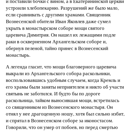
и поставили бочки с вином, а в Екатерининской церкви
устроили хлебопекарню. Разрушений же было мало,
если сравнивать с другими храмами. Священник
Вознесенской обители Иван Яковлев даже сумел
укрыть в монастырском соборе мощи святого
царевича Димитрия. Он нашел их лежащими подле
раки в оскверненном Архангельском соборе и,
обернув пеленой, тайно принес в Вознесенский
монастырь.
А легенда гласит, что мощи благоверного царевича
выкрали из Архангельского собора раскольники,
воспользовавшись удобным случаем, когда Кремль и
его храмы были заняты неприятелем и никто об участи
святынь не заботился. И будто бы по дороге
раскольница, тайком выносившая мощи, встретилась
со священником из Вознесенского монастыря. Он
отнял у нее драгоценную ношу, хотя был сильно избит,
и спрятал в Вознесенском соборе за иконостасом.
Говорили, что он умер от побоев, но перед смертью