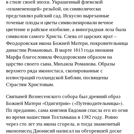
в стиле своей эпохи. Украшенный флемской
«пламенеющей» резьбой, он символически
представлял райский сад. Искусно вырезанные
точеные плоды и цветы символизировали вечное
цветение и райское изобилие, а виноградная лоза была
символом самого Христа. Слева от царских врат –
Феодоровская икона Божией Матери, покровительница
династии Романовых. В марте 1613 года инокиня
Марфа благословила Феодоровским образом на
царство своего сына, Михаила Романова. Образы
верхнего ряда иконостаса, скопированные с
иллюстраций голландской Библии, посвящены
Страстям Христовым.
Святыней Вознесенского собора был древний образ
Божией Матери «Одигитрии» («Путеводительницы»).
По преданию, сама княгиня Евдокия спасла его из огня
во время нашествия Тохтамыша в 1382 году. Ровно
через сто лет эта икона сгорела, и тогда знаменитый
иконописец Дионисий написал на обгоревшей доске