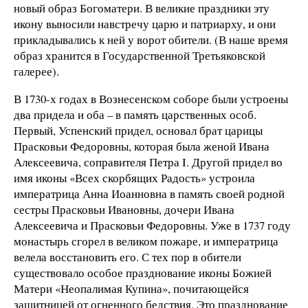
новый образ Богоматери. В великие праздники эту
икону выносили навстречу царю и патриарху, и они
прикладывались к ней у ворот обители. (В наше время
образ хранится в Государственной Третьяковской
галерее).
В 1730-х годах в Вознесенском соборе были устроены
два придела и оба – в память царственных особ.
Первый, Успенский придел, основал брат царицы
Прасковьи Федоровны, которая была женой Ивана
Алексеевича, соправителя Петра I. Другой придел во
имя иконы «Всех скорбящих Радость» устроила
императрица Анна Иоанновна в память своей родной
сестры Прасковьи Ивановны, дочери Ивана
Алексеевича и Прасковьи Федоровны. Уже в 1737 году
монастырь сгорел в великом пожаре, и императрица
велела восстановить его. С тех пор в обители
существовало особое празднование иконы Божией
Матери «Неопалимая Купина», почитающейся
защитницей от огненного бедствия. Это празднование