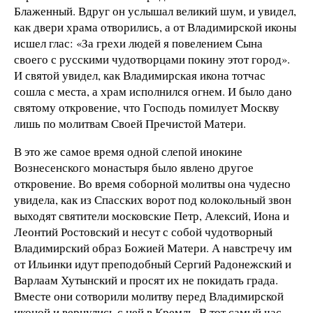
Блаженный. Вдруг он услышал великий шум, и увидел,
как двери храма отворились, а от Владимирской иконы
исшел глас: «За грехи людей я повелением Сына
своего с русскими чудотворцами покину этот город».
И святой увидел, как Владимирская икона тотчас
сошла с места, а храм исполнился огнем. И было дано
святому откровение, что Господь помилует Москву
лишь по молитвам Своей Пречистой Матери.
В это же самое время одной слепой инокине
Вознесенского монастыря было явлено другое
откровение. Во время соборной молитвы она чудесно
увидела, как из Спасских ворот под колокольный звон
выходят святители московские Петр, Алексий, Иона и
Леонтий Ростовский и несут с собой чудотворный
Владимирский образ Божией Матери. А навстречу им
от Ильинки идут преподобный Сергий Радонежский и
Варлаам Хутынский и просят их не покидать града.
Вместе они сотворили молитву перед Владимирской
иконой и вернулись с ней в Кремль. В тот самый час