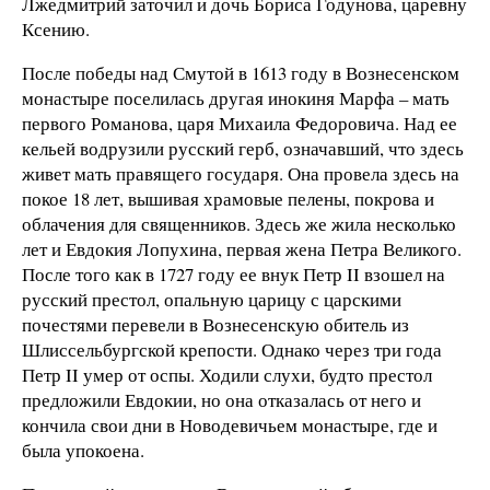
Лжедмитрий заточил и дочь Бориса Годунова, царевну
Ксению.
После победы над Смутой в 1613 году в Вознесенском
монастыре поселилась другая инокиня Марфа – мать
первого Романова, царя Михаила Федоровича. Над ее
кельей водрузили русский герб, означавший, что здесь
живет мать правящего государя. Она провела здесь на
покое 18 лет, вышивая храмовые пелены, покрова и
облачения для священников. Здесь же жила несколько
лет и Евдокия Лопухина, первая жена Петра Великого.
После того как в 1727 году ее внук Петр II взошел на
русский престол, опальную царицу с царскими
почестями перевели в Вознесенскую обитель из
Шлиссельбургской крепости. Однако через три года
Петр II умер от оспы. Ходили слухи, будто престол
предложили Евдокии, но она отказалась от него и
кончила свои дни в Новодевичьем монастыре, где и
была упокоена.