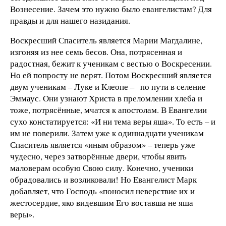
Вознесение. Зачем это нужно было евангелистам? Для
правды и для нашего назидания.
Воскресший Спаситель является Марии Магдалине,
изгоняя из нее семь бесов. Она, потрясенная и
радостная, бежит к ученикам с вестью о Воскресении.
Но ей попросту не верят. Потом Воскресший является
двум ученикам – Луке и Клеопе – по пути в селение
Эммаус. Они узнают Христа в преломлении хлеба и
тоже, потрясённые, мчатся к апостолам. В Евангелии
сухо констатируется: «И ни тема веры яша». То есть – и
им не поверили. Затем уже к одиннадцати ученикам
Спаситель является «иным образом» – теперь уже
чудесно, через затворённые двери, чтобы явить
маловерам особую Свою силу. Конечно, ученики
обрадовались и возликовали! Но Евангелист Марк
добавляет, что Господь «поносил неверствие их и
жестосердие, яко видевшим Его воставша не яша
веры».