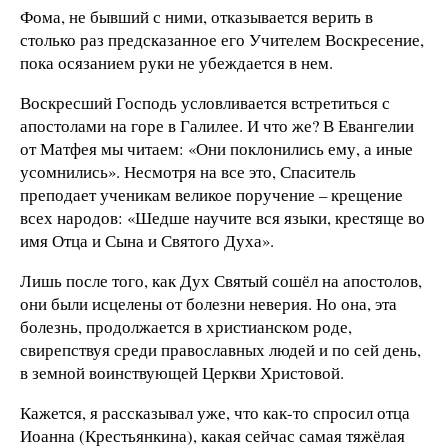
Фома, не бывший с ними, отказывается верить в
столько раз предсказанное его Учителем Воскресение,
пока осязанием руки не убеждается в нем.
Воскресший Господь условливается встретиться с
апостолами на горе в Галилее. И что же? В Евангелии
от Матфея мы читаем: «Они поклонились ему, а иные
усомнились». Несмотря на все это, Спаситель
преподает ученикам великое поручение – крещение
всех народов: «Шедше научите вся языки, крестяще во
имя Отца и Сына и Святого Духа».
Лишь после того, как Дух Святый сошёл на апостолов,
они были исцелены от болезни неверия. Но она, эта
болезнь, продолжается в христианском роде,
свирепствуя среди православных людей и по сей день,
в земной воинствующей Церкви Христовой.
Кажется, я рассказывал уже, что как-то спросил отца
Иоанна (Крестьянкина), какая сейчас самая тяжёлая