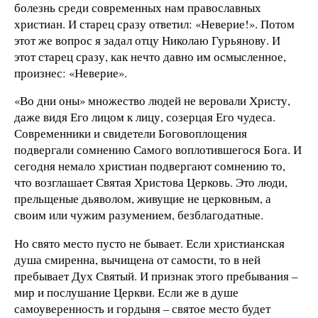
болезнь среди современных нам православных
христиан. И старец сразу ответил: «Неверие!». Потом
этот же вопрос я задал отцу Николаю Гурьянову. И
этот старец сразу, как нечто давно им осмысленное,
произнес: «Неверие».
«Во дни оны» множество людей не веровали Христу,
даже видя Его лицом к лицу, созерцая Его чудеса.
Современники и свидетели Боговоплощения
подвергали сомнению Самого воплотившегося Бога. И
сегодня немало христиан подвергают сомнению то,
что возглашает Святая Христова Церковь. Это люди,
прельщеные дьяволом, живущие не церковным, а
своим или чужим разумением, безблагодатные.
Но свято место пусто не бывает. Если христианская
душа смиренна, вычищена от самости, то в ней
пребывает Дух Святый. И признак этого пребывания –
мир и послушание Церкви. Если же в душе
самоуверенность и гордыня – святое место будет