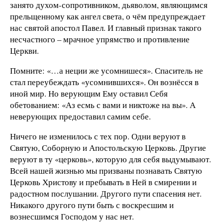
занято духом-сопротивником, дьяволом, являющимся
прельщенному как ангел света, о чём предупреждает
нас святой апостол Павел. И главный признак такого
несчастного – мрачное упрямство и противление
Церкви.
Помните: «…а неции же усомнишеся». Спаситель не
стал переубеждать «усомнившихся». Он вознёсся в
иной мир. Но верующим Ему оставил Себя
обетованием: «Аз есмь с вами и никтоже на вы». А
неверующих предоставил самим себе.
Ничего не изменилось с тех пор. Одни веруют в
Святую, Соборную и Апостольскую Церковь. Другие
веруют в ту «церковь», которую для себя выдумывают.
Всей нашей жизнью мы призваны познавать Святую
Церковь Христову и пребывать в Ней в смирении и
радостном послушании. Другого пути спасения нет.
Никакого другого пути быть с воскресшим и
вознесшимся Господом у нас нет.