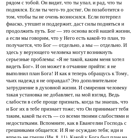
рядом с тобой. Он видит, что ты упал, и рад, что ты
поднялся. Если ты чего-то достиг, Он позаботится о
том, чтобы ты не очень возносился. Если потерпел
фиаско, утешит и поддержит, даст силы подняться и
продолжить путь. Бог — это основа всей нашей жизни,
а если мы говорим, что у Него есть какой-то план, то
получается, что Бог — отдельно, а мы — отдельно. И
здесь у верующего человека могут возникнуть
серьезные проблемы: «Я не такой, каким меня хотел
видеть Бог». И он может в отчаяние прийти: я не
выполнил план Бога! И как я теперь обращусь к Тому,
чьих надежд я не оправдал? Это дополнительное
затруднение в духовной жизни. И смирения человеку
такая установка не добавляет, на мой взгляд. Ведь
слабости в себе проще признать, когда ты знаешь, что
и Бог их в тебе признает тоже; что Он принимает тебя
таким, какой ты есть — со всеми твоими слабостями и
недостатками. Вспомните, как в Евангелии Господь с
грешниками общается: И Я не осуждаю тебя; иди и
впредь не греши (Ин. 8, 11). Какой у Бога был план на