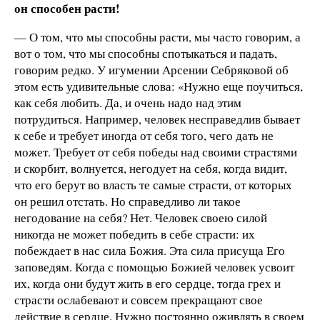
он способен расти!
— О том, что мы способны расти, мы часто говорим, а
вот о том, что мы способны спотыкаться и падать,
говорим редко. У игумении Арсении Себряковой об
этом есть удивительные слова: «Нужно еще поучиться,
как себя любить. Да, и очень надо над этим
потрудиться. Например, человек несправедлив бывает
к себе и требует иногда от себя того, чего дать не
может. Требует от себя победы над своими страстями
и скорбит, волнуется, негодует на себя, когда видит,
что его берут во власть те самые страсти, от которых
он решил отстать. Но справедливо ли такое
негодование на себя? Нет. Человек своею силой
никогда не может победить в себе страсти: их
побеждает в нас сила Божия. Эта сила присуща Его
заповедям. Когда с помощью Божией человек усвоит
их, когда они будут жить в его сердце, тогда грех и
страсти ослабевают и совсем прекращают свое
действие в сердце. Нужно постоянно оживлять в своем