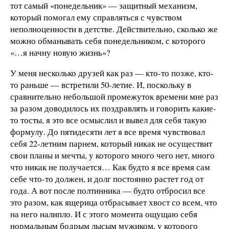
тот самый «понедельник» — защитный механизм,
который помогал ему справляться с чувством
неполноценности в детстве. Действительно, сколько же
можно обманывать себя понедельником, с которого
«…я начну новую жизнь»?
У меня несколько друзей как раз — кто-то позже, кто-
то раньше — встретили 50-летие. И, поскольку в
сравнительно небольшой промежуток времени мне раз
за разом доводилось их поздравлять и говорить какие-
то тосты, я это все осмыслил и вывел для себя такую
формулу. До пятидесяти лет я все время чувствовал
себя 22-летним парнем, который никак не осуществит
свои планы и мечты, у которого много чего нет, много
что никак не получается… Как будто я все время сам
себе что-то должен, и долг постоянно растет год от
года. А вот после полтинника — будто отбросил все
это разом, как ящерица отбрасывает хвост со всем, что
на него налипло. И с этого момента ощущаю себя
нормальным бодрым лысым мужиком, у которого