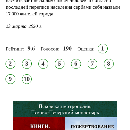
насчитывает несколько тысяч человек, а согласно
последней переписи населения сербами себя назвали
17 000 жителей города.
23 марта 2020 г.
9.6
190
1
Рейтинг:
Голосов:
Оценка:
2
3
4
5
6
7
8
9
10
Псковская митрополия,
Псково-Печерский монастырь