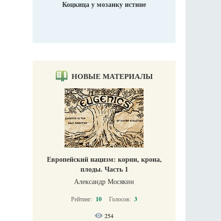
Коцкица у мозаику истине
НОВЫЕ МАТЕРИАЛЫ
Европейский нацизм: корни, крона,
плоды. Часть 1
Александр Мосякин
Рейтинг:
10
Голосов:
3
254