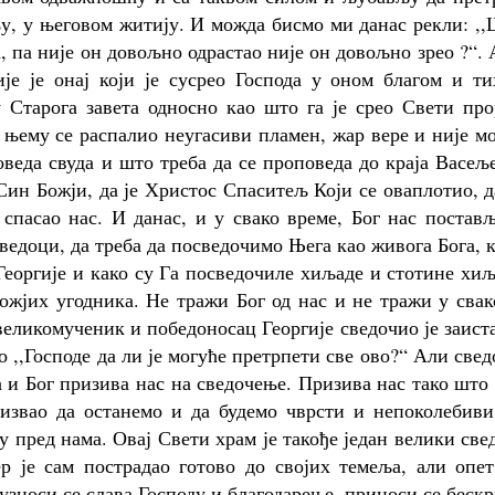
њу, у његовом житију. И можда бисмо ми данас рекли: ,
, па није он довољно одрастао није он довољно зрео ?“.
је је онај који је сусрео Господа у оном благом и ти
 Старога завета односно као што га је срео Свети про
 њему се распалио неугасиви пламен, жар вере и није м
оведа свуда и што треба да се проповеда до краја Васељ
 Син Божји, да је Христос Спаситељ Који се оваплотио, д
 спасао нас. И данас, и у свако време, Бог нас постав
ведоци, да треба да посведочимо Њега као живога Бога, 
Георгије и како су Га посведочиле хиљаде и стотине хи
ожјих угодника. Не тражи Бог од нас и не тражи у сва
великомученик и победоносац Георгије сведочио је заист
о ,,Господе да ли је могуће претрпети све ово?“ Али све
а и Бог призива нас на сведочење. Призива нас тако што
призвао да останемо и да будемо чврсти и непоколебив
 пред нама. Овај Свети храм је такође један велики све
р је сам пострадао готово до својих темеља, али опет
узноси се слава Господу и благодарење, приноси се беск