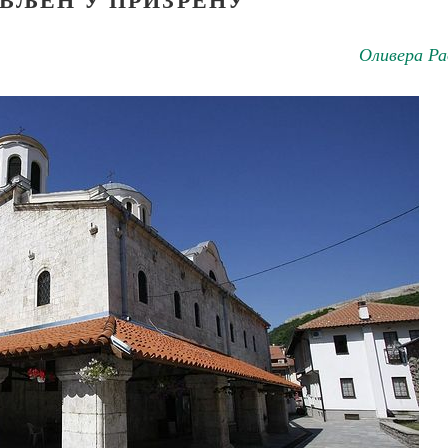
Оливера Ра
Как найти своё место в жизни
Кирилл Мурышев
Великомученик Георгий Победоносец. Н
святого
Роман Котов