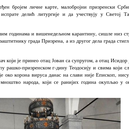
еђен бројем личне карте, малобројни призренски Срби
испрате делић литургије и да учествују у Светој Та
клим годинама и вишенедељном карантину, сишле низ ст
аштитнику града Призрена, а из другог дела града стигл
ч који је принео отац Јован са супругом, а отац Исидор 
пу рашко-призренском г-дину Теодосију и свима који с
је око корона вируса данас на слави није Епископ, нис
 мноштво народа, који се ранијих година окупљао у о