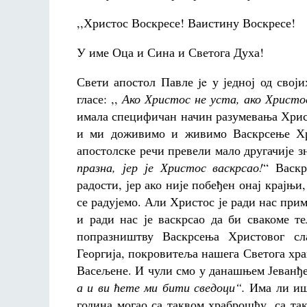
,,Христос Воскресе! Ваистину Воскресе!
У име Оца и Сина и Светога Духа!
Свети апостол Павле je у једној од свој
гласе: ,,
Ако Христос не уста, ако Христос
имала специфичан начин разумевања Христ
и ми доживимо и живимо Васкрсење Хр
апостолске речи превели мало другачије з
празна, јер је Христос васкрсао!
“ Васк
радости, јер ако није побеђен онај крајњ
се радујемо. Али Христос је ради нас при
и ради нас је васкрсао да би свакоме т
попразништву Васкрсења Христовог сл
Георгија, покровитеља нашега Светога хр
Васељене. И чули смо у данашњем Јеванђ
а и ви ћете ми бити сведоци“.
Има ли ишт
година могао са таквом храброшћу, са т