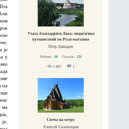
,Шта
 Али
хом
рок
Учась благодарить Бога: педагогика
огао
путешествий по Руси-матушке
ене,
Петр Давыдов
а је
ља у
Рейтинг:
10
Голосов:
121
како
1 027
1
љада
коме
а на
доци
 нас
и ма
док,
Свеча на ветру
 је,
Алексей Солоницын
рвна