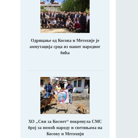
Одрицање од Косова и Метохије jе
ампутација срца из нашег народног
бића
ХО ,,Сви за Космет“ покренула СМС
број за помоћ народу и светињама на
Косову и Метохији