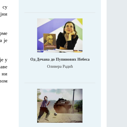
 су
јни
рме
а је
је у
Од Дечана до Пупинових Небеса
лаве
Оливера Радић
у ни
вом