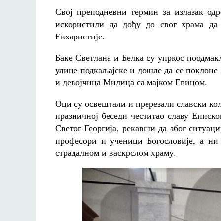
Свој преподневни термин за излазак одр
искористили да дођу до свог храма да 
Евхаристије.
Баке Светлана и Белка су упркос поодма
улице подкаљајске и дошле да се поклоне з
и девојчица Милица са мајком Евицом.
Оци су освештали и пререзали славски кола
празничној беседи честитао славу Еписко
Светог Георгија, рекавши да због ситуаци
професори и ученици Богословије, а ни
страдалном и васкрслом храму.