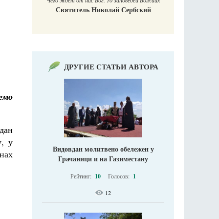
Чего ждет от нас Бог. 10 заповедей Божиих
Святитель Николай Сербский
ДРУГИЕ СТАТЬИ АВТОРА
емо
дан
, у
Видовдан молитвено обележен у
нах
Грачаници и на Газиместану
Рейтинг:
10
Голосов:
1
12