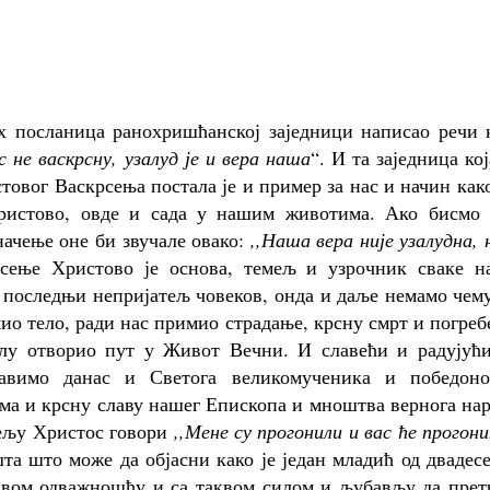
их посланица ранохришћанској заједници написао речи 
 не васкрсну, узалуд је и вера наша
“. И та заједница кој
овог Васкрсења постала је и пример за нас и начин как
истово, овде и сада у нашим животима. Ако бисмо 
начење оне би звучале овако:
,,Наша вера није узалудна, 
рсење Христово је основа, темељ и узрочник сваке н
и, последњи непријатељ човеков, онда и даље немамо чем
мио тело, ради нас примио страдање, крсну смрт и погре
елу отворио пут у Живот Вечни. И славећи и радујући
авимо данас и Светога великомученика и победоно
ама и крсну славу нашег Епископа и мноштва вернога на
ељу Христос говори
,,Мене су прогонили и вас ће прогон
а што може да објасни како је један младић од двадес
аквом одважношћу и са таквом силом и љубављу да прет