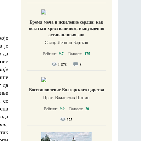
Бремя меча и исцеление сердца: как
остаться христианином, вынужденно
останавливая зло
које
Свящ. Леонид Бартков
а је
о да
Рейтинг:
9.7
Голосов:
175
ове
1 878
8
није
аше
у да
Восстановление Болгарского царства
бење
Прот. Владислав Цыпин
 се
сца
Рейтинг:
9.9
Голосов:
20
рода
325
ити,
етак
рпи