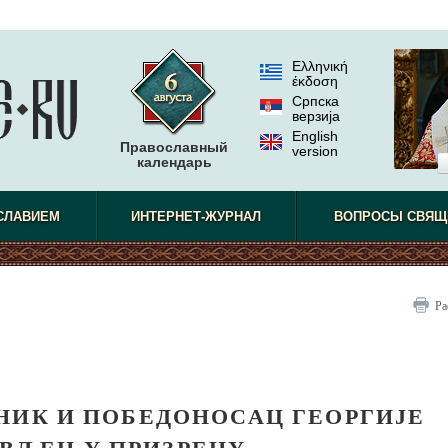
Ελληνική
έκδοση
Српска
верзиjа
English
Православный
version
календарь
СЛАВИЕМ
ИНТЕРНЕТ-ЖУРНАЛ
ВОПРОСЫ СВЯЩ
Ра
НИК И ПОБЕДОНОСАЦ ГЕОРГИЈЕ
ВЉЕН У ПРИЗРЕНУ