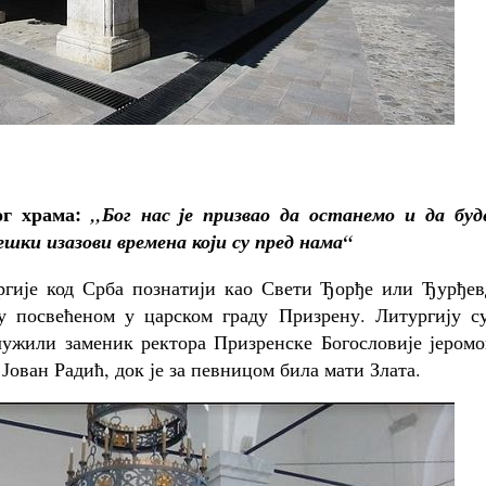
ог храма:
,,Бог нас је призвао да останемо и да буд
шки изазови времена који су пред нама“
ргије код Срба познатији као Свети Ђорђе или Ђурђев
у посвећеном у царском граду Призрену. Литургију су
лужили заменик ректора Призренске Богословије јеромо
 Јован Радић, док је за певницом била мати Злата.