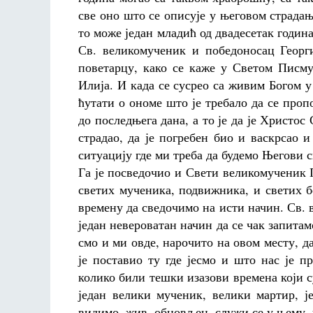
све оно што се описује у његовом страда
то може један младић од двадесетак година
Св. великомученик и победоносац Георги
поветарцу, како се каже у Светом Писму
Илија. И када се сусрео са живим Богом у
ћутати о ономе што је требало да се проп
до последњега дана, а то је да је Христос
страдао, да је погребен био и васкрсао и
ситуацију где ми треба да будемо Његови с
Га је посведочио и Свети великомученик 
светих мученика, подвижника, и светих б
времену да сведочимо на исти начин. Св. 
један невероватан начин да се чак запитам
смо и ми овде, нарочито на овом месту, д
је поставио ту где јесмо и што нас је 
колико били тешки изазови времена који су
један велики мученик, велики мартир, је
видимо, жив, обновљен, служи се у њему, 