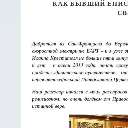
КАК БЫВШИЙ ЕПИС
С
Добраться из Сан-Франциско до Беркл
скоростной электричке БАРТ – и я уже в
Иоанна Крестителя не больше пяти минут
6 лет
– с осени 2013 года, почти сраз
проделал удивительное путешествие
– от
иерея автокефальной Православной Церкви
Наш разговор начался с моих расспросо
религиозном, но очень далёком от Право
истинной вере.