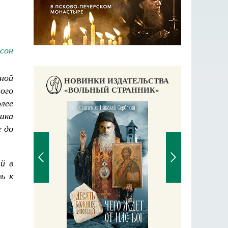
сон
ной
НОВИНКИ ИЗДАТЕЛЬСТВА
ого
«ВОЛЬНЫЙ СТРАННИК»
лее
шка
 до
й в
ь к
П
Е
аучись у