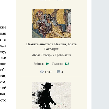
ёкие
ыми
и к
Память апостола Иакова, брата
гда
Господня
олу,
Аббат Эльфрик Грамматик
оки
лов
Рейтинг:
10
Голосов:
128
себя
1 347
4
ков,
том,
л об
мал,
осто