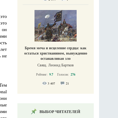
 это
это
 он
сами
сть
Бремя меча и исцеление сердца: как
лет
остаться христианином, вынужденно
ь не
останавливая зло
Свящ. Леонид Бартков
Рейтинг:
9.7
Голосов:
276
3 407
21
 Тем
nal
 они
вные
ыми
ВЫБОР ЧИТАТЕЛЕЙ
ного