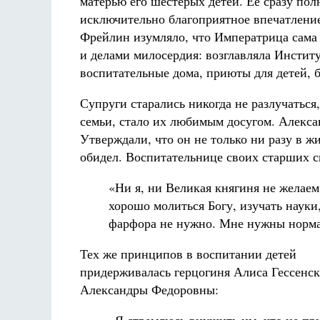
матерью его шестерых детей. Ее сразу по
исключительно благоприятное впечатление
Фрейлин изумляло, что Императрица сама 
и делами милосердия: возглавляла Инстит
воспитательные дома, приюты для детей, б
Супруги старались никогда не разлучаться
семьи, стало их любимым досугом. Алекс
Утверждали, что он не только ни разу в ж
обидел. Воспитательнице своих старших с
«Ни я, ни Великая княгиня не желае
хорошо молиться Богу, изучать науки
фарфора не нужно. Мне нужны норма
Тех же принципов в воспитании детей
придерживалась герцогиня Алиса Гессенск
Александры Федоровны: