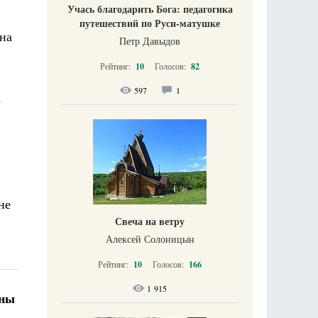
Учась благодарить Бога: педагогика
путешествий по Руси-матушке
на
Петр Давыдов
Рейтинг:
10
Голосов:
82
597
1
у
не
Свеча на ветру
Алексей Солоницын
Рейтинг:
10
Голосов:
166
1 915
жны