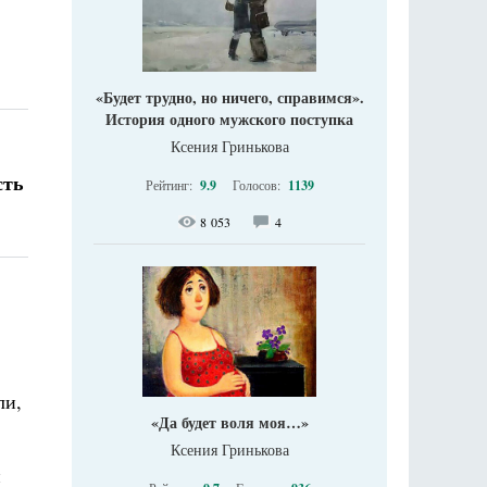
«Будет трудно, но ничего, справимся».
История одного мужского поступка
Ксения Гринькова
сть
Рейтинг:
9.9
Голосов:
1139
8 053
4
ли,
«Да будет воля моя…»
Ксения Гринькова
й