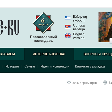
Ελληνική
έκδοση
Српска
верзиjа
English
Православный
version
календарь
СЛАВИЕМ
ИНТЕРНЕТ-ЖУРНАЛ
ВОПРОСЫ СВЯЩ
|
История
|
Семья
|
Идеи и концепции
|
Книжная закладка
30 237 просмотров
Ра