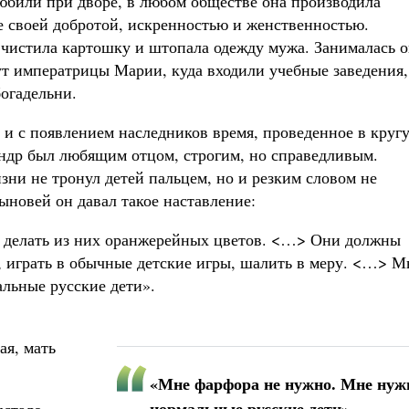
любили при дворе, в любом обществе она производила
 своей добротой, искренностью и женственностью.
чистила картошку и штопала одежду мужа. Занималась о
ут императрицы Марии, куда входили учебные заведения,
огадельни.
, и с появлением наследников время, проведенное в круг
андр был любящим отцом, строгим, но справедливым.
изни не тронул детей пальцем, но и резким словом не
ыновей он давал такое наставление:
м делать из них оранжерейных цветов. <…> Они должны
, играть в обычные детские игры, шалить в меру. <…> М
льные русские дети».
ая, мать
«Мне фарфора не нужно. Мне ну
нормальные русские дети»