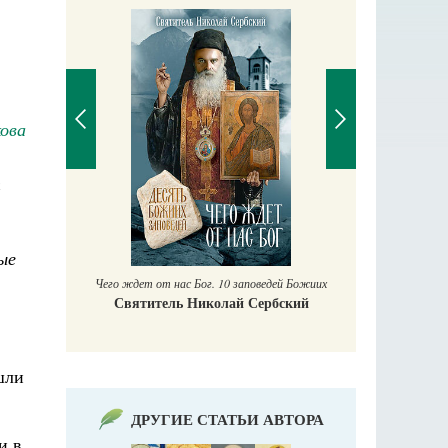
кова
т
П
Е
аучись у
ые
Чего ждет от нас Бог. 10 заповедей Божиих
Святитель Николай Сербский
шли
ДРУГИЕ СТАТЬИ АВТОРА
и в