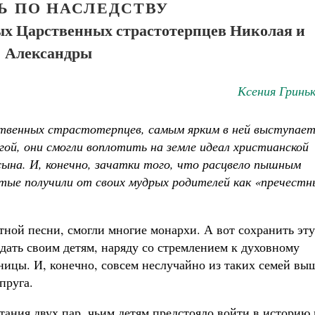
Ь ПО НАСЛЕДСТВУ
ых Царственных страстотерпцев Николая и
Александры
Ксения Гринь
твенных страстотерпцев, самым ярким в ней выступае
гой, они смогли воплотить на земле идеал христианской
сына. И, конечно, зачатки того, что расцвело пышным
Великомученик Георгий Победоносец. Н
вятые получили от своих мудрых родителей как «пречестн
святого
Роман Котов
Как найти своё место в жизни
Кирилл Мурышев
тной песни, смогли многие монархи. А вот сохранить эту
дать своим детям, наряду со стремлением к духовному
ицы. И, конечно, совсем неслучайно из таких семей вы
пруга.
тания двух пар, чьим детям предстояло войти в историю 