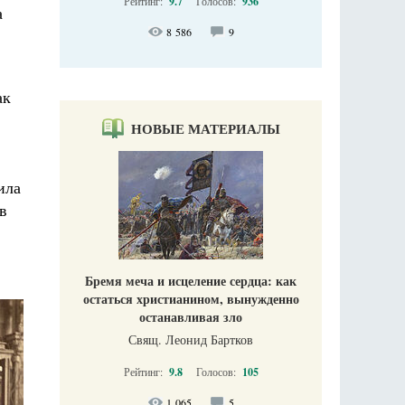
Рейтинг:
9.7
Голосов:
936
а
8 586
9
ак
НОВЫЕ МАТЕРИАЛЫ
ила
в
Бремя меча и исцеление сердца: как
остаться христианином, вынужденно
останавливая зло
Свящ. Леонид Бартков
Рейтинг:
9.8
Голосов:
105
1 065
5