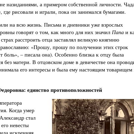
 не назиданиями, а примером собственной личности. Чад
, где рисовали и играли, пока он занимался бумагами.
или на всю жизнь. Письма и дневники уже взрослых
овны говорят о том, как много для них значил
Папа
и к
 страх расстроить отца заставлял великую княгиню
Православию: «Прошу, прошу по получении этих строк
т боль», – писала она). Особенно близка к отцу была
я без матери. В отцовском доме в девичестве она провод
ринимала его интересы и была ему настоящим товарищем 
Федоровна: единство противоположностей
мператора
тия. Когда умер
Александр стал
 его невесты
зила искренняя