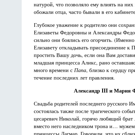
натурой, что позволяло ему влиять на них
обожали отца, часто бывали в его кабинете
Глубокое уважение к родителю они сохран
Елизаветы Федоровны и Александры Федор
сильно они боялись его огорчить. (Именно
Елизавету откладывать присоединение к 
простить Вашу дочь, если она Вам достави
младшая принцесса Аликс, рано оставшаяс
много времени с
Папа
, близко к сердцу п
течение последних лет правления.
Александр III и Мария 
Свадьба родителей последнего русского И
состоялась также после трагического собы
цесаревич Николай, горячо любящий брат 
вместо него наследником трона и… мужем
принцессы Дагмар. Говорили, что их сбли