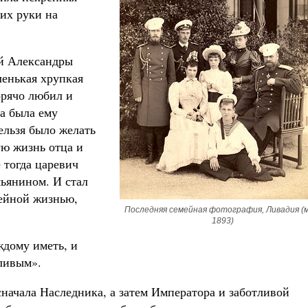
их руки на
ей Александры
енькая хрупкая
орячо любил и
а была ему
льзя было желать
ую жизнь отца и
 тогда царевич
ьянином. И стал
мейной жизнью,
Последняя семейная фотография, Ливадия (м
1893)
ждому иметь, и
ливым».
ачала Наследника, а затем Императора и заботливой