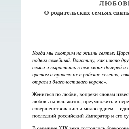
ЛЮБОВ
О родительских семьях свят
Когда мы смотрим на жизнь святых Царс
подвиг семейный. Воистину, как никто дру
семьи и вырастить в нем своих дочерей и 
цветом и привело их в райские селения, с
Разлуки не будет
отрасли благочестиваго корене».
Фредерика де Грааф
Жениться по любви, вопреки словам извес
любовь на всю жизнь, преумножить и пере
совершенствованию и милосердием, – един
последний российский Император и его су
В середине XIX века состоялись бракосоче