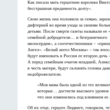
Как писала мать герцогини королева Викт
бесстрашная преданность долгу».
Свою жизнь она положила за семью, зара
дифтерией во время ухода за своими боль
детьми. После смерти газеты называли ее 
семейной добродетели… и безграничного
милосердия», а соотечественники – «прин
Ангел». «Белый ангел Москвы» – так впос
будут именовать в России ее вторую дочь 
А перед семейным очагом младшей, Аликс
в честь матери, будут склонять головы даж
недоброжелатели.
«Моя мама была одной из тех велики
которые… достигли высокого уровня с
что они изменились под влиянием ее
Об их отце, герцоге Людвиге, говорили, ч