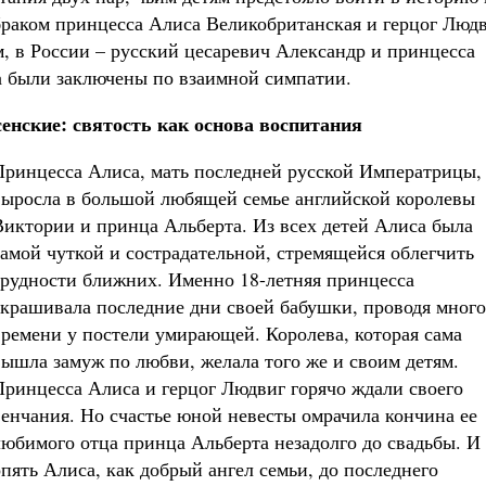
 браком принцесса Алиса Великобританская и герцог Люд
-м, в России – русский цесаревич Александр и принцесса
а были заключены по взаимной симпатии.
енские: святость как основа воспитания
Принцесса Алиса, мать последней русской Императрицы,
выросла в большой любящей семье английской королевы
Виктории и принца Альберта. Из всех детей Алиса была
самой чуткой и сострадательной, стремящейся облегчить
трудности ближних. Именно 18-летняя принцесса
скрашивала последние дни своей бабушки, проводя много
времени у постели умирающей. Королева, которая сама
вышла замуж по любви, желала того же и своим детям.
Принцесса Алиса и герцог Людвиг горячо ждали своего
венчания. Но счастье юной невесты омрачила кончина ее
любимого отца принца Альберта незадолго до свадьбы. И
опять Алиса, как добрый ангел семьи, до последнего