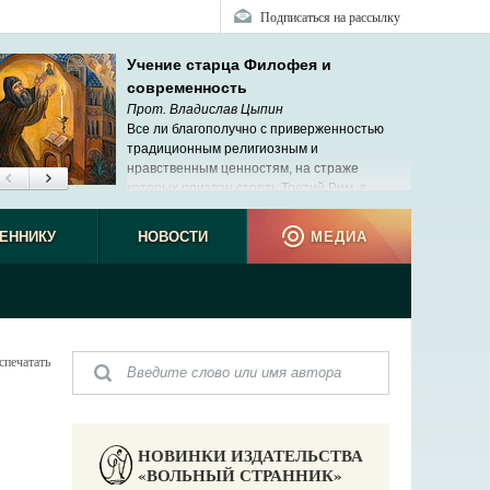
Подписаться на рассылку
Учение старца Филофея и
современность
Прот. Владислав Цыпин
Все ли благополучно с приверженностью
традиционным религиозным и
нравственным ценностям, на страже
которых призван стоять Третий Рим, в
современной России?
ЕННИКУ
НОВОСТИ
МЕДИА
спечатать
НОВИНКИ ИЗДАТЕЛЬСТВА
«ВОЛЬНЫЙ СТРАННИК»