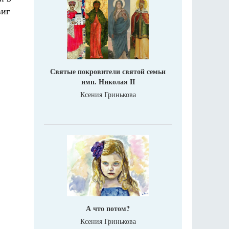
виг
Святые покровители святой семьи
имп. Николая II
Ксения Гринькова
А что потом?
Ксения Гринькова