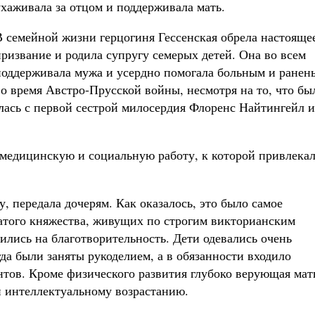
ухаживала за отцом и поддерживала мать.
В семейной жизни герцогиня Гессенская обрела настояще
призвание и родила супругу семерых детей. Она во всем
поддерживала мужа и усердно помогала больным и ранен
во время Австро-Прусской войны, несмотря на то, что бы
ась с первой сестрой милосердия Флоренс Найтингейл и
 медицинскую и социальную работу, к которой привлекал
у, передала дочерям. Как оказалось, это было самое
атого княжества, живущих по строгим викторианским
тились на благотворительность. Дети одевались очень
гда были заняты рукоделием, а в обязанности входило
нтов. Кроме физического развития глубоко верующая мат
и интеллектуальному возрастанию.