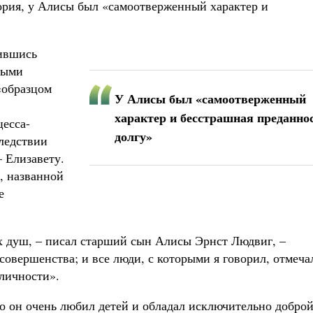
ория, у Алисы был «самоотверженный характер и
зившись
ными
«образцом
У Алисы был «самоотверженный
характер и бесстрашная преданно
цесса-
долгу»
ледствии
– Елизавету.
, названной
е
х душ, – писал старший сын Алисы Эрнст Людвиг, –
овершенства; и все люди, с которыми я говорил, отмеча
 личности».
то он очень любил детей и обладал исключительно добро