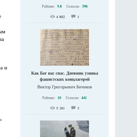
Рейтинг:
9.8
Голосов:
398
е
4 802
1
ым
ла
а и
Как Бог нас спас. Дневник узника
фашистских концлагерей
Виктор Григорьевич Бичиков
Рейтинг:
10
Голосов:
441
5 181
3
ь