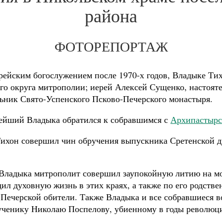
района
ФОТОРЕПОРТАЖ
ерейским богослужением после 1970-х годов, Владыке Т
о округа митрополии; иерей Алексей Сущенко, настояте
ьник Свято-Успенского Псково-Печерского монастыря.
ейший Владыка обратился к собравшимся с
Архипастырс
ихон совершил чин обручения выпускника Сретенской д
 Владыка митрополит совершил заупокойную литию на мо
дил духовную жизнь в этих краях, а также по его родст
-Печерской обители. Также Владыка и все собравшиеся 
ученику Николаю Поспелову, убиенному в годы революц