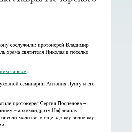
ихону сослужили: протоиерей Владимир
ль храма святителя Николая в поселке
ким словом
.
уховной семинарии Антония Лунгу и его
гиле протоиерея Сергия Поспелова –
веннику – архимандриту Нафанаилу
вознесли молитвы к еще одному великому
ии.