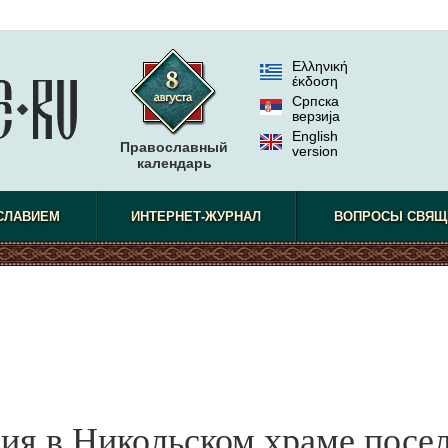
Ελληνική
έκδοση
Српска
верзиjа
English
Православный
version
календарь
СЛАВИЕМ
ИНТЕРНЕТ-ЖУРНАЛ
ВОПРОСЫ СВЯЩ
ия в Никольском храме посе