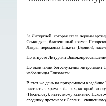
За Литургией, которая стала первым архи
Семиндяев, благочинный храмов Печорског
Лавры; иеромонах Никита (Вдовин), насел
По отпусте Литургии Высокопреосвященн
По окончании богослужения митрополит Т
избранницы Елизаветы.
В этот же день на прихрамовом кладбище
настоятеля храма в Лаврах, который возро
(Поспелову), известному казначею Псково
сроднику протоиерея Сергия – священном