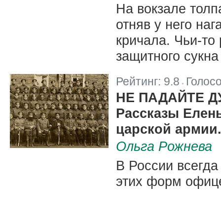
На вокзале толп
отняв у него наг
кричала. Чьи-то
защитного сукн
Рейтинг:
9.8
Голос
|
НЕ ПАДАЙТЕ Д
Рассказы Елен
царской армии.
Ольга Рожнева
В России всегда
этих форм офиц