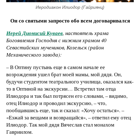
Иеродиакон Илиодор (Гайриянц)
Он со святыми запросто обо всем договаривался
Иерей Дионисий Куваев
, настоятель храма
Богоявления Господня с нижним храмом 40
Севастийских мучеников, Козельск (район
Механического завода):
– В Оптину пустынь еще в самом начале ее
возрождения ушел брат моей мамы, мой дядя. Он,
будучи студентом театрального училища, оказался как-
то в Оптиной на экскурсии… Встретил там отца
Илиодора и так был потрясен его словами, – видимо,
отец Илиодор и проводил экскурсию, – что,
пообщавшись еще, так и сказал: «Хочу остаться». –
«Езжай за вещами и возвращайся», – ответил ему отец
Илиодор. Так мой дядя Вячеслав стал монахом
Гавриилом.