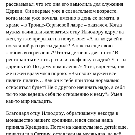
рассказывал, что это она его вымолила для служения
Церкви. Он впервые уже в сознательном возрасте,
когда мама уже почила, именно в день ее памяти, в
храме – в Троице-Сергиевой лавре – оказался. Когда
мужья начинали жаловаться отцу Илиодору вдруг на
жен, тут же прерывал на полуслове: «А ты когда ей в
последний раз цветы дарил?! А как ты еще свою
любовь возгреваешь? Что ты делаешь для этого? В
ресторан ты ее хоть раз или в кафешку сводил? Что ты
даришь ей? По дому помогаешь?» Хотя, впрочем, так
же и жен вразумлял порою: «Вы своих мужей всё
пилите-пилите… Как он к тебе при этом нормально
относиться будет? Не с другого начинать надо, а себя
ты-то как ведешь себя по отношению к нему?» Умел
как-то мир наладить.
Благодаря отцу Илиодору, обратившему некогда в
монашество нашего сродника, и вся семья наша
приняла Крещение. Потом на каникулы нас, детей еще,
привозили в Оптину, оставляли на месяц-два, на всё