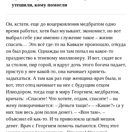
утешили, кому помогли
Он, кстати, еще до воцерковления медбратом одно
время работал, хотя был музыкант, экономист, но вот
выбрал себе уже именно служение такое – жизни
спасать… Это всё где-то на Кавказе произошло, откуда
он был родом. Однажды он там попал на какое-то
празднество к теневому миллионеру. И вот, сидят все
за столом, пир горой, и вдруг дочь этого богача падает,
приступ у нее какой-то, она начинает хрипеть-
задыхаться. А там как раз еще женщина-врач была, и
вот, этот отец начинает на нее с будущим отцом
Илиодором, тогда еще в миру Георгием, медбратом,
кричать: «Спасите! Что хотите, отдам, спасите! – на
жену поворачивается: – Деньги тащи!» – «Какие?» (а у
них там весь дом полон денег). – «Вон там», –
объяснил ей как-то. И та приволокла целый мешок
денег. Врач с Георгием помочь пытаются. Отец этот