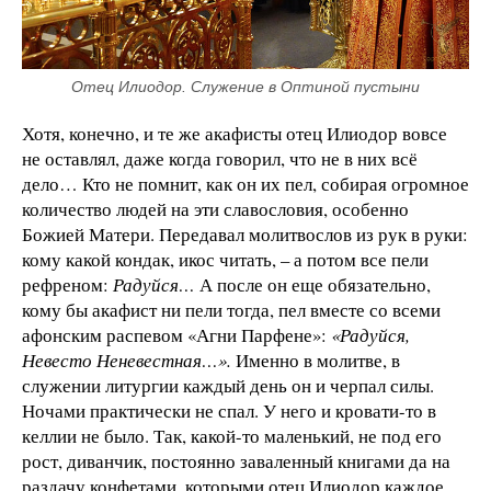
Отец Илиодор. Служение в Оптиной пустыни
Хотя, конечно, и те же акафисты отец Илиодор вовсе
не оставлял, даже когда говорил, что не в них всё
дело… Кто не помнит, как он их пел, собирая огромное
количество людей на эти славословия, особенно
Божией Матери. Передавал молитвослов из рук в руки:
кому какой кондак, икос читать, – а потом все пели
рефреном:
Радуйся…
А после он еще обязательно,
кому бы акафист ни пели тогда, пел вместе со всеми
афонским распевом «Агни Парфене»:
«Радуйся,
Невесто Неневестная…».
Именно в молитве, в
служении литургии каждый день он и черпал силы.
Ночами практически не спал. У него и кровати-то в
келлии не было. Так, какой-то маленький, не под его
рост, диванчик, постоянно заваленный книгами да на
раздачу конфетами, которыми отец Илиодор каждое