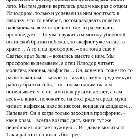
лето. Мы там днями вертелись рядом как раз с отцом
Илиодором, только и успевали за ним носиться: в
лавочку, что-то наберет, потом раздавать полетел
паломникам, всех встречает, где-то размещает,
проповедует… То уже служить на могилу убиенной
оптинской братии побежал, то акафист уже читает в
храме… А то и на просфорне, – она тогда еще у
Святых врат была, – возились вместе с ним. Мы
просфоры выделываем, а отец Илиодор читает:
молитвы, каноны, акафисты… Он, конечно, тоже что-то
раскатывал там, – какую-то такую, самую трудоемкую
работу брал на себя, – но только одним глазом
поглядывает, что он там и как руками делает, а сам
весь – в книге, положит ее на стол рядом среди муки,
читает: кафизмы, икос за икосом, кондак за кондаком…
Напевает. Он и когда только заходил в просфорню, –
как в храм, – всегда возглас даст, книги тут же
перебирает, достает нужную… И – давай молиться!
Так и работа спорилась быстрее.