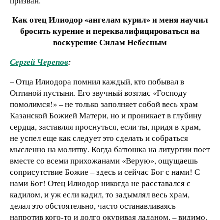
призван.
Как отец Илиодор
«ангелам курил
» и меня научил
бросить курение и переквалифицироваться на
воскурение Силам Небесным
Сергей Черепов
:
– Отца Илиодора помнил каждый, кто побывал в
Оптиной пустыни. Его звучный возглас «Господу
помолимся!» – не только заполняет собой весь храм
Казанской Божией Матери, но и проникает в глубину
сердца, заставляя проснуться, если ты, придя в храм,
не успел еще как следует это сделать и собраться
мысленно на молитву. Когда батюшка на литургии поет
вместе со всеми прихожанами «Верую», ощущаешь
соприсутствие Божие – здесь и сейчас Бог с нами! С
нами Бог! Отец Илиодор никогда не расставался с
кадилом, и уж если кадил, то задымлял весь храм,
делал это обстоятельно, часто останавливаясь
напротив кого-то и долго окуривая ладаном, – видимо,