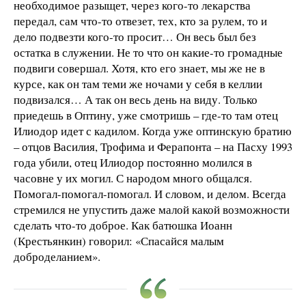
необходимое разыщет, через кого-то лекарства
передал, сам что-то отвезет, тех, кто за рулем, то и
дело подвезти кого-то просит… Он весь был без
остатка в служении. Не то что он какие-то громадные
подвиги совершал. Хотя, кто его знает, мы же не в
курсе, как он там теми же ночами у себя в келлии
подвизался… А так он весь день на виду. Только
приедешь в Оптину, уже смотришь – где-то там отец
Илиодор идет с кадилом. Когда уже оптинскую братию
– отцов Василия, Трофима и Ферапонта – на Пасху 1993
года убили, отец Илиодор постоянно молился в
часовне у их могил. С народом много общался.
Помогал-помогал-помогал. И словом, и делом. Всегда
стремился не упустить даже малой какой возможности
сделать что-то доброе. Как батюшка Иоанн
(Крестьянкин) говорил: «Спасайся малым
доброделанием».