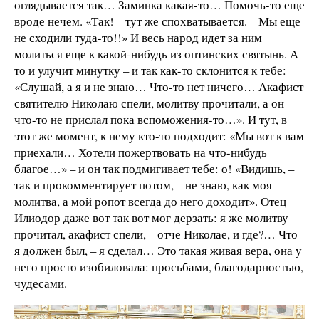
оглядывается так… Заминка какая-то… Помочь-то еще
вроде нечем. «Так! – тут же спохватывается. – Мы еще
не сходили туда-то!!» И весь народ идет за ним
молиться еще к какой-нибудь из оптинских святынь. А
то и улучит минутку – и так как-то склонится к тебе:
«Слушай, а я и не знаю… Что-то нет ничего… Акафист
святителю Николаю спели, молитву прочитали, а он
что-то не прислал пока вспоможения-то…». И тут, в
этот же момент, к нему кто-то подходит: «Мы вот к вам
приехали… Хотели пожертвовать на что-нибудь
благое…» – и он так подмигивает тебе: о! «Видишь, –
так и прокомментирует потом, – не знаю, как моя
молитва, а мой ропот всегда до него доходит». Отец
Илиодор даже вот так вот мог дерзать: я же молитву
прочитал, акафист спели, – отче Николае, и где?… Что
я должен был, – я сделал… Это такая живая вера, она у
него просто изобиловала: просьбами, благодарностью,
чудесами.