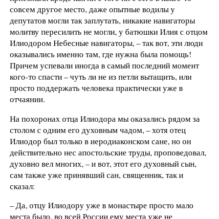
совсем другое место, даже опытные водилы у
депутатов могли так заплутать, никакие навигаторы
молитву пересилить не могли, у батюшки Илия с отцом
Илиодором Небесные навигаторы, – так вот, эти люди
оказывались именно там, где нужна была помощь!
Причем успевали иногда в самый последний момент
кого-то спасти – чуть ли не из петли вытащить, или
просто поддержать человека практически уже в
отчаянии.
На похоронах отца Илиодора мы оказались рядом за
столом с одним его духовным чадом, – хотя отец
Илиодор был только в иеродиаконском сане, но он
действительно нес апостольские труды, проповедовал,
духовно вел многих, – и вот, этот его духовный сын,
сам также уже принявший сан, священник, так и
сказал:
– Да, отцу Илиодору уже в монастыре просто мало
места было, во всей России ему места уже не