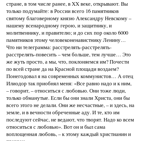
стране, в том числе ранее, в XX веке, открывают. Вы
только подумайте: в России всего 16 памятников
святому благоверному князю Александру Невскому –
нашему всенародному герою, и защитнику, и
молитвеннику, и правителю; и до сих пор около 6000
памятников этому человеконенавистнику Ленину…
Что ни телеграмма: расстрелять-расстрелять-
расстрелять-повесить – чем больше, тем лучше… Это
же жуть просто, а мы, что, поклоняемся им? Почести
по всей стране да на Красной площади воздаем?
Понегодовал я на современных коммунистов… А отец
Илиодор так приобнял меня: «Все равно надо и к ним,
– говорит, – относиться с любовью. Они тоже люди,
только обманутые. Если бы они знали Христа, они бы
всего этого не делали. Они же несчастные, – и здесь, на
земле, и в вечности обреченные аду. И те, кто им
последуют сейчас, не ведают, что творят. Надо ко всем
относиться с любовью». Вот он и был сама
воплощенная любовь, – к этому каждый христианин и