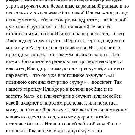
утро загружал свои бездонные карманы. Я раньше и по
несколько месяцев жил с батюшкой Илием, – тогда еще
схиигуменом, сейчас схиархимандритом, – в Оптиной
пустыни. Спускаемся из батюшкиной келлии со
второго этажа, а отец Илиодор на первом жил, – отец
Илий в дверь ему стучит: «Геронда, геронда, идем на
молитву!» А геронда не откликается. Нет, так нет. А
приходим в храм, – он там уже в алтаре кадит! Или
идем с батюшкой на раннюю литургию, а навстречу
нам отец Илиодор – зима, мороз трескучий, а от него
пар валит, – это он уже в источнике окунулся. «Я
позднюю сегодня литургию служу», – поясняет. Так
нашего геронду Илиодора в келлии вообще и не
застать было: он или литургию служит, или молебен
какой, акафист с народом распевает, или помогает
кому, по Оптиной расселяет, сам же и бегал постоянно,
какие-то одеяла искал, кого чем укрыть, чтобы
потеплее было… И так он своей заботой людей и не
оставлял. Там денежки дал, другому что-то