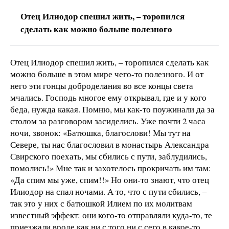
Отец Илиодор спешил жить, – торопился
сделать как можно больше полезного
Отец Илиодор спешил жить, – торопился сделать как
можно больше в этом мире чего-то полезного. И от
него эти гонцы доброделания во все концы света
мчались. Господь многое ему открывал, где и у кого
беда, нужда какая. Помню, мы как-то поужинали да за
столом за разговором засиделись. Уже почти 2 часа
ночи, звонок: «Батюшка, благослови! Мы тут на
Севере, ты нас благословил в монастырь Александра
Свирского поехать, мы сбились с пути, заблудились,
помолись!» Мне так и захотелось прокричать им там:
«Да спим мы уже, спим!!» Но они-то знают, что отец
Илиодор на спал ночами. А то, что с пути сбились, –
так это у них с батюшкой Илием по их молитвам
известный эффект: они кого-то отправляли куда-то, те
приезжали вроде как ни с того ни с сего в какое-то