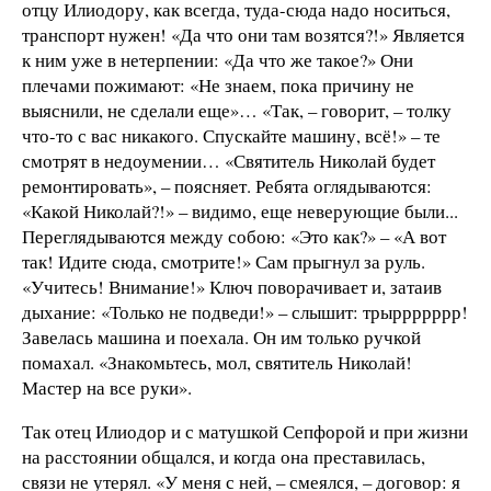
отцу Илиодору, как всегда, туда-сюда надо носиться,
транспорт нужен! «Да что они там возятся?!» Является
к ним уже в нетерпении: «Да что же такое?» Они
плечами пожимают: «Не знаем, пока причину не
выяснили, не сделали еще»… «Так, – говорит, – толку
что-то с вас никакого. Спускайте машину, всё!» – те
смотрят в недоумении… «Святитель Николай будет
ремонтировать», – поясняет. Ребята оглядываются:
«Какой Николай?!» – видимо, еще неверующие были...
Переглядываются между собою: «Это как?» – «А вот
так! Идите сюда, смотрите!» Сам прыгнул за руль.
«Учитесь! Внимание!» Ключ поворачивает и, затаив
дыхание: «Только не подведи!» – слышит: трыррррррр!
Завелась машина и поехала. Он им только ручкой
помахал. «Знакомьтесь, мол, святитель Николай!
Мастер на все руки».
Так отец Илиодор и с матушкой Сепфорой и при жизни
на расстоянии общался, и когда она преставилась,
связи не утерял. «У меня с ней, – смеялся, – договор: я