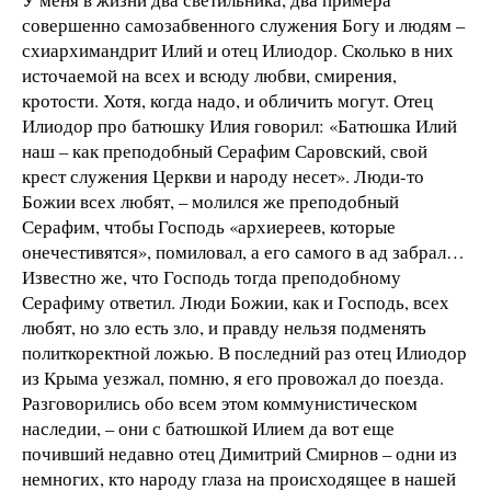
совершенно самозабвенного служения Богу и людям –
схиархимандрит Илий и отец Илиодор. Сколько в них
источаемой на всех и всюду любви, смирения,
кротости. Хотя, когда надо, и обличить могут. Отец
Илиодор про батюшку Илия говорил: «Батюшка Илий
наш – как преподобный Серафим Саровский, свой
крест служения Церкви и народу несет». Люди-то
Божии всех любят, – молился же преподобный
Серафим, чтобы Господь «архиереев, которые
онечестивятся», помиловал, а его самого в ад забрал…
Известно же, что Господь тогда преподобному
Серафиму ответил. Люди Божии, как и Господь, всех
любят, но зло есть зло, и правду нельзя подменять
политкоректной ложью. В последний раз отец Илиодор
из Крыма уезжал, помню, я его провожал до поезда.
Разговорились обо всем этом коммунистическом
наследии, – они с батюшкой Илием да вот еще
почивший недавно отец Димитрий Смирнов – одни из
немногих, кто народу глаза на происходящее в нашей