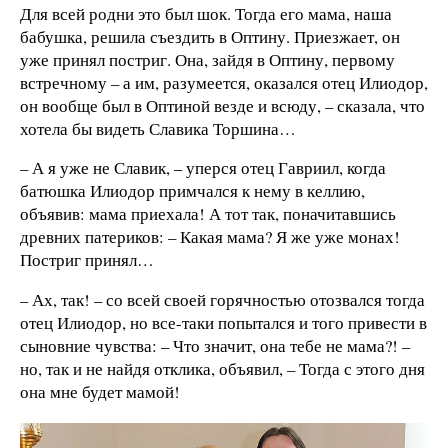
Для всей родни это был шок. Тогда его мама, наша
бабушка, решила съездить в Оптину. Приезжает, он
уже принял постриг. Она, зайдя в Оптину, первому
встречному – а им, разумеется, оказался отец Илиодор,
он вообще был в Оптиной везде и всюду, – сказала, что
хотела бы видеть Славика Торшина…
– А я уже не Славик, – уперся отец Гавриил, когда
батюшка Илиодор примчался к нему в келлию,
объявив: мама приехала! А тот так, поначитавшись
древних патериков: – Какая мама? Я же уже монах!
Постриг принял…
– Ах, так! – со всей своей горячностью отозвался тогда
отец Илиодор, но все-таки попытался и того привести в
сыновние чувства: – Что значит, она тебе не мама?! –
но, так и не найдя отклика, объявил, – Тогда с этого дня
она мне будет мамой!