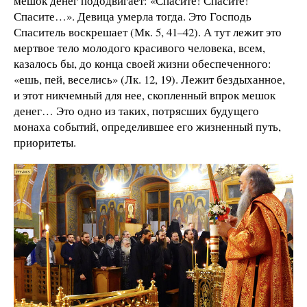
мешок денег пододвигает: «Спасите! Спасите!
Спасите…». Девица умерла тогда. Это Господь
Спаситель воскрешает (Мк. 5, 41–42). А тут лежит это
мертвое тело молодого красивого человека, всем,
казалось бы, до конца своей жизни обеспеченного:
«ешь, пей, веселись» (Лк. 12, 19). Лежит бездыханное,
и этот никчемный для нее, скопленный впрок мешок
денег… Это одно из таких, потрясших будущего
монаха событий, определившее его жизненный путь,
приоритеты.