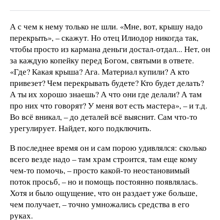
А с чем к нему только не шли. «Мне, вот, крышу надо
перекрыть», – скажут. Но отец Илиодор никогда так,
чтобы просто из кармана деньги достал-отдал... Нет, он
за каждую копейку перед Богом, святыми в ответе.
«Где? Какая крыша? Ага. Материал купили? А кто
привезет? Чем перекрывать будете? Кто будет делать?
А ты их хорошо знаешь? А что они где делали? А там
про них что говорят? У меня вот есть мастера», – и т.д.
Во всё вникал, – до деталей всё выяснит. Сам что-то
урегулирует. Найдет, кого подключить.
В последнее время он и сам порою удивлялся: сколько
всего везде надо – там храм строится, там еще кому
чем-то помочь, – просто какой-то неостановимый
поток просьб, – но и помощь постоянно появлялась.
Хотя и было ощущение, что он раздает уже больше,
чем получает, – точно умножались средства в его
руках.