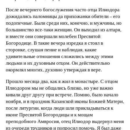
После вечернего богослужения часто отца Илиодора
дожидались паломницы да прихожанки обители – его
подопечные. Были среди них, конечно, и мужчины, но
большинство все-таки женщин. Он выходил из алтаря,
и вместе они совершали молебен Пресвятой
Богородице. В такие вечера изредка я стоял в
сторонке, слушая пение и наблюдая, какие
удивительные отношения сложились между этими
людьми и их духовным отцом. Он действительно
окормлял многих, духовно утверждая в вере.
Прошло месяца два, как я жил в монастыре. С отцом
Илиодором мы не общались близко, но уже важно
кивали друг другу при встрече. Помню, было начало
ноября, и в праздник Казанской иконы Божией Матери,
после литургии, когда люди шли прикладываться к
иконе Пресвятой Богородицы и к мощам
преподобного Амвросия, отец Илиодор выдернул меня
из очереди трудников и попросил помочь. Я был даже