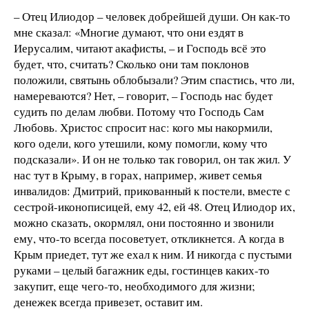
– Отец Илиодор – человек добрейшей души. Он как-то
мне сказал: «Многие думают, что они ездят в
Иерусалим, читают акафисты, – и Господь всё это
будет, что, считать? Сколько они там поклонов
положили, святынь облобызали? Этим спастись, что ли,
намереваются? Нет, – говорит, – Господь нас будет
судить по делам любви. Потому что Господь Сам
Любовь. Христос спросит нас: кого мы накормили,
кого одели, кого утешили, кому помогли, кому что
подсказали». И он не только так говорил, он так жил. У
нас тут в Крыму, в горах, например, живет семья
инвалидов: Дмитрий, прикованный к постели, вместе с
сестрой-иконописицей, ему 42, ей 48. Отец Илиодор их,
можно сказать, окормлял, они постоянно и звонили
ему, что-то всегда посоветует, откликнется. А когда в
Крым приедет, тут же ехал к ним. И никогда с пустыми
руками – целый багажник еды, гостинцев каких-то
закупит, еще чего-то, необходимого для жизни;
денежек всегда привезет, оставит им.