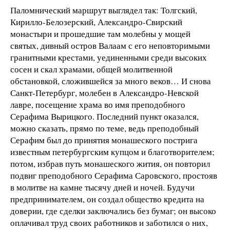
Паломнический маршрут выглядел так: Толгский,
Кирилло-Белозерский, Александро-Свирский
монастыри и прошедшие там молебны у мощей
святых, дивный остров Валаам с его неповторимыми
гранитными крестами, уединенными среди высоких
сосен и скал храмами, общей молитвенной
обстановкой, сложившейся за много веков… И снова
Санкт-Петербург, молебен в Александро-Невской
лавре, посещение храма во имя преподобного
Серафима Вырицкого. Последний пункт оказался,
можно сказать, прямо по теме, ведь преподобный
Серафим был до принятия монашеского пострига
известным петербургским купцом и благотворителем;
потом, избрав путь монашеского жития, он повторил
подвиг преподобного Серафима Саровского, простояв
в молитве на камне тысячу дней и ночей. Будучи
предпринимателем, он создал общество кредита на
доверии, где сделки заключались без бумаг; он высоко
оплачивал труд своих работников и заботился о них,