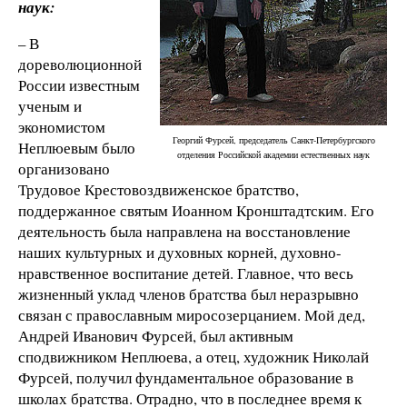
наук:
– В
дореволюционной
России известным
ученым и
экономистом
Георгий Фурсей, председатель Санкт-Петербургского
Неплюевым было
отделения Российской академии естественных наук
организовано
Трудовое Крестовоздвиженское братство,
поддержанное святым Иоанном Кронштадтским. Его
деятельность была направлена на восстановление
наших культурных и духовных корней, духовно-
нравственное воспитание детей. Главное, что весь
жизненный уклад членов братства был неразрывно
связан с православным миросозерцанием. Мой дед,
Андрей Иванович Фурсей, был активным
сподвижником Неплюева, а отец, художник Николай
Фурсей, получил фундаментальное образование в
школах братства. Отрадно, что в последнее время к