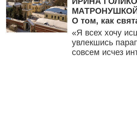
ИРИНА ГОЛИКО
МАТРОНУШКОЙ
О том, как свя
«Я всех хочу ис
увлекшись парап
совсем исчез инт