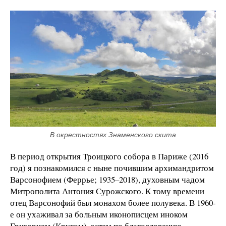
В окрестностях Знаменского скита
В период открытия Троицкого собора в Париже (2016
год) я познакомился с ныне почившим архимандритом
Варсонофием (Феррье; 1935–2018), духовным чадом
Митрополита Антония Сурожского. К тому времени
отец Варсонофий был монахом более полувека. В 1960-
е он ухаживал за больным иконописцем иноком
Григорием (Кругом), затем по благословению