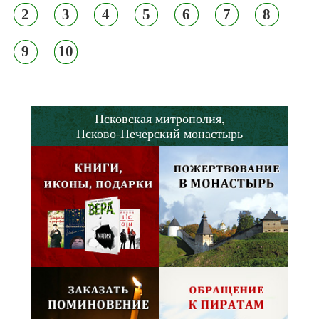
2
3
4
5
6
7
8
9
10
Псковская митрополия,
Псково-Печерский монастырь