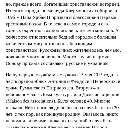
но, прежде всего, богатейшей христианской историей.
Из этого города, после ряда Клермонских соборов, в
1096-м Папа Урбан II призвал и благословил Первый
крестовый поход. В те века в самом городе и его
горных окрестностях подвизались тысячи монахов. А
сейчас это относительно бедный городок с большим
количеством мигрантов и ослабевающим
христианством. Русскоязычных жителей здесь немало,
довольно много чеченцев. Много грузин и армян.
Основу прихода составляют русские и украинцы.
Нашу первую службу мы служили 15 мая 2015 года, в
честь преподобных Антония и Феодосия Печерских, в
храме Румынского Патриархата. Вторую – в
небольшом зале Дома культуры или Дома ассоциаций
(Maison des associations). Было человек 40. Многие
плакали. Некоторые люди не были на службе около 20
лет, с тех пор, как покинули родину. Оказалось, никто
не помнил и не имел никаких сведений о службе на
славянском языке в Клермоне со времен Второй