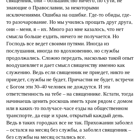
священник, они – большинство ничего, по сути, не
знающие о Православии, за некоторыми
исключениями. Ошибка на ошибке. Где-то обиды, где-
то разочарование. Но мы учились прощать друг друга,
они – меня, я – их. Много раз мне казалось, что нет
смысла больше ездить, ничего не получается. Но
Господь все ведет своими путями. Иногда из
послушания, иногда по вдохновению, но службы
продолжались. Сложно передать, насколько такой опыт
воодушевляет и дает смысл священству именно как
служению. Ведь если священник не приедет, никто не
приедет, службы не будет, Причастия не будет, встречи
с Богом эти 30–40 человек не дождутся. И эта
ответственность на тебе – на священнике. Кстати, тогда
начинаешь ценить роскошь иметь храм рядом с домом
или в каких-то получасе-часе езды на общественном
транспорте, да еще и храм, открытый каждый день.
Ведь в таких городках все не так. Прихожанин заболел
– остался на месяц без службы, а заболел священник –
без службы на месяц остались все.