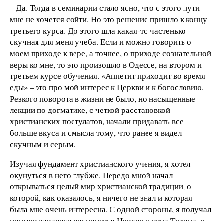
– Да. Тогда в семинарии стало ясно, что с этого пути
мне не хочется сойти. Но это решение пришло к концу
третьего курса. До этого шла какая-то частенько
скучная для меня учеба. Если и можно говорить о
моем приходе к вере, а точнее, о приходе сознательной
веры ко мне, то это произошло в Одессе, на втором и
третьем курсе обучения. «Аппетит приходит во время
еды» – это про мой интерес к Церкви и к богословию.
Резкого поворота в жизни не было, но насыщенные
лекции по догматике, с четкой расстановкой
христианских постулатов, начали придавать все
больше вкуса и смысла тому, что ранее я видел
скучным и серым.
Изучая фундамент христианского учения, я хотел
окунуться в него глубже. Передо мной начал
открываться целый мир христианской традиции, о
которой, как оказалось, я ничего не знал и которая
была мне очень интересна. С одной стороны, я получал
пример здравого восприятия Церкви у отца Тихона, с