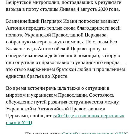
Бейрутской митрополии, пострадавших в результате
взрыва в порту столицы Ливана 4 августа 2020 года.
Блаженнейший Патриарх Иоанн попросил владыку
Антония передать теплые слова благодарности всей
полноте Украинской Православной Церкви за
собранную материальную помощь. По словам Его
Блаженства, в Антиохийской Церкви тронуты
сопереживанием и действенной помощью, которую
они ощутили от православного украинского народа —
это стало выражением братской любви и проявлением
единства братьев во Христе.
Во время встречи речь шла также о ситуации в
мировом и украинском Православии. Состоялось
обсуждение путей развития сотрудничества между
Украинской и Антиохийской Православными
Церквами, сообщает
сайт Отдела внешних церковных
связей УПЦ
.
По материалам
Службы коммуникации ОВЦС