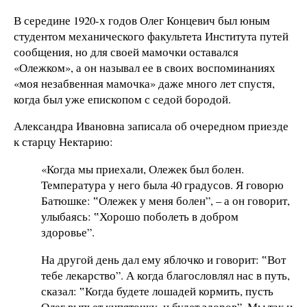
В середине 1920-х годов Олег Концевич был юным
студентом механического факультета Института путей
сообщения, но для своей мамочки оставался
«Олежком», а он называл ее в своих воспоминаниях
«моя незабвенная мамочка» даже много лет спустя,
когда был уже епископом с седой бородой.
Александра Ивановна записала об очередном приезде
к старцу Нектарию:
«Когда мы приехали, Олежек был болен.
Температура у него была 40 градусов. Я говорю
Батюшке: ‟Олежек у меня болен”, – а он говорит,
улыбаясь: ‟Хорошо поболеть в добром
здоровье”.
На другой день дал ему яблочко и говорит: ‟Вот
тебе лекарство”. А когда благословлял нас в путь,
сказал: ‟Когда будете лошадей кормить, пусть
Олег выпьет кипяточку, и будет здоров”. Мы так и