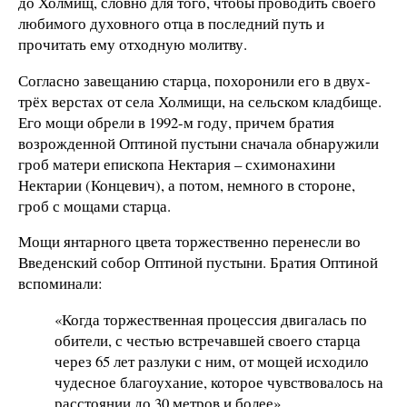
до Холмищ, словно для того, чтобы проводить своего
любимого духовного отца в последний путь и
прочитать ему отходную молитву.
Согласно завещанию старца, похоронили его в двух-
трёх верстах от села Холмищи, на сельском кладбище.
Его мощи обрели в 1992-м году, причем братия
возрожденной Оптиной пустыни сначала обнаружили
гроб матери епископа Нектария – схимонахини
Нектарии (Концевич), а потом, немного в стороне,
гроб с мощами старца.
Мощи янтарного цвета торжественно перенесли во
Введенский собор Оптиной пустыни. Братия Оптиной
вспоминали:
«Когда торжественная процессия двигалась по
обители, с честью встречавшей своего старца
через 65 лет разлуки с ним, от мощей исходило
чудесное благоухание, которое чувствовалось на
расстоянии до 30 метров и более».