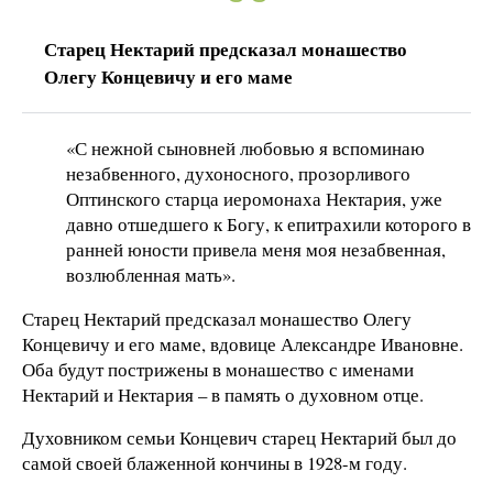
Старец Нектарий предсказал монашество
Олегу Концевичу и его маме
«С нежной сыновней любовью я вспоминаю
незабвенного, духоносного, прозорливого
Оптинского старца иеромонаха Нектария, уже
давно отшедшего к Богу, к епитрахили которого в
ранней юности привела меня моя незабвенная,
возлюбленная мать».
Старец Нектарий предсказал монашество Олегу
Концевичу и его маме, вдовице Александре Ивановне.
Оба будут пострижены в монашество с именами
Нектарий и Нектария – в память о духовном отце.
Духовником семьи Концевич старец Нектарий был до
самой своей блаженной кончины в 1928-м году.