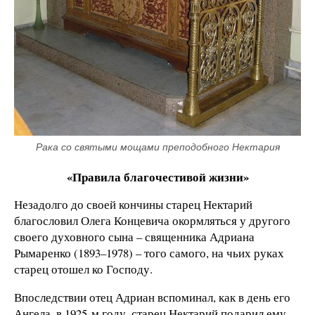
Рака со святыми мощами преподобного Нектария
«Правила благочестивой жизни»
Незадолго до своей кончины старец Нектарий
благословил Олега Концевича окормляться у другого
своего духовного сына – священника Адриана
Рымаренко (1893–1978) – того самого, на чьих руках
старец отошел ко Господу.
Впоследствии отец Адриан вспоминал, как в день его
Ангела, в 1925-м году, старец Нектарий подарил ему