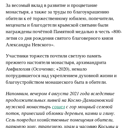
За весомый вклад в развитие и процветание
монастыря, а также за труды по благоукрашению
обители к её торжественному юбилею, попечители,
меценаты и благодетели крымской святыни были
награждены почётной Памятной медалью в честь «800-
летия со дня рождения святого благоверного князя
Александра Невского».
Участники торжеств почтили светлую память
прежнего настоятеля монастыря, архимандрита
Амфилохия (Осоченко; +2020), немало
потрудившегося над укреплением духовной жизни и
благоустройством монашеского быта в обители.
Напомним, вечером 4 августа 2021 года вследствие
продолжительных ливней на Космо-Дамиановский
мужской монастырь
сошел
с гор мощный селевой
поток, принесший обломки деревьев, камни и глину.
Сель повредил хозяйственные помещения обители,
парковую зону, трапезную, храм и часовню Косьмы и