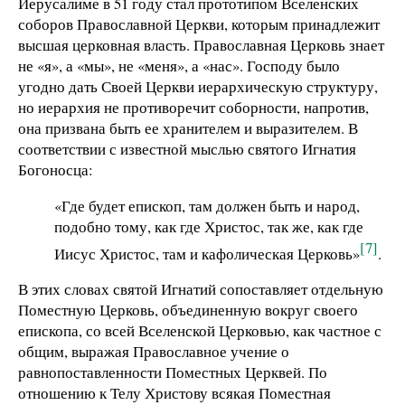
Иерусалиме в 51 году стал прототипом Вселенских
соборов Православной Церкви, которым принадлежит
высшая церковная власть. Православная Церковь знает
не «я», а «мы», не «меня», а «нас». Господу было
угодно дать Своей Церкви иерархическую структуру,
но иерархия не противоречит соборности, напротив,
она призвана быть ее хранителем и выразителем. В
соответствии с известной мыслью святого Игнатия
Богоносца:
«Где будет епископ, там должен быть и народ,
подобно тому, как где Христос, так же, как где
[7]
Иисус Христос, там и кафолическая Церковь»
.
В этих словах святой Игнатий сопоставляет отдельную
Поместную Церковь, объединенную вокруг своего
епископа, со всей Вселенской Церковью, как частное с
общим, выражая Православное учение о
равнопоставленности Поместных Церквей. По
отношению к Телу Христову всякая Поместная