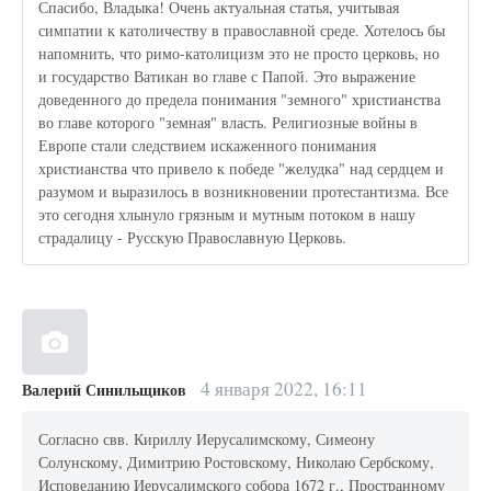
Спасибо, Владыка! Очень актуальная статья, учитывая
симпатии к католичеству в православной среде. Хотелось бы
напомнить, что римо-католицизм это не просто церковь, но
и государство Ватикан во главе с Папой. Это выражение
доведенного до предела понимания "земного" христианства
во главе которого "земная" власть. Религиозные войны в
Европе стали следствием искаженного понимания
христианства что привело к победе "желудка" над сердцем и
разумом и выразилось в возникновении протестантизма. Все
это сегодня хлынуло грязным и мутным потоком в нашу
страдалицу - Русскую Православную Церковь.
4 января 2022, 16:11
Валерий Синильщиков
Согласно свв. Кириллу Иерусалимскому, Симеону
Солунскому, Димитрию Ростовскому, Николаю Сербскому,
Исповеданию Иерусалимского собора 1672 г., Пространному