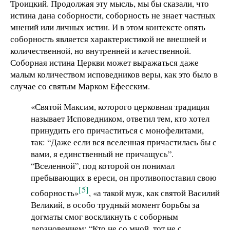
Троицкий. Продолжая эту мысль, мы бы сказали, что
истина дана соборности, соборность не знает частных
мнений или личных истин. И в этом контексте опять
соборность является характеристикой не внешней и
количественной, но внутренней и качественной.
Соборная истина Церкви может выражаться даже
малым количеством исповедников веры, как это было в
случае со святым Марком Ефесским.
«Святой Максим, которого церковная традиция
называет Исповедником, ответил тем, кто хотел
принудить его причаститься с монофелитами,
так: “Даже если вся вселенная причастилась бы с
вами, я единственный не причащусь”.
“Вселенной”, под которой он понимал
пребывающих в ереси, он противопоставил свою
[5]
соборность»
, «а такой муж, как святой Василий
Великий, в особо трудный момент борьбы за
догматы смог воскликнуть с соборным
дерзновением: “Кто не со мной, тот не с