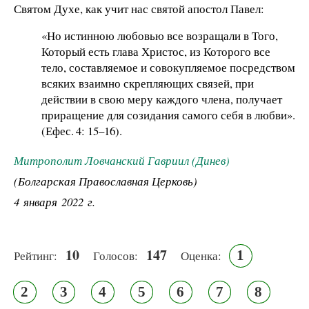
Святом Духе, как учит нас святой апостол Павел:
«Но истинною любовью все возращали в Того,
Который есть глава Христос, из Которого все
тело, составляемое и совокупляемое посредством
всяких взаимно скрепляющих связей, при
действии в свою меру каждого члена, получает
приращение для созидания самого себя в любви».
(Ефес. 4: 15–16).
Митрополит Ловчанский Гавриил (Динев)
(Болгарская Православная Церковь)
4 января 2022 г.
10
147
1
Рейтинг:
Голосов:
Оценка:
2
3
4
5
6
7
8