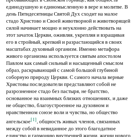
единодушную и единомысленную в вере и молитве. В
день Пятидесятницы Святой Дух сходит на малое
стадо Христово и Своей животворной и животворящей
силой начинает мощно и неуклонно действовать на
этот зачаток Церкви, оживляя, укрепляя и взращивая
его в стройный, крепкий и разрастающийся в своих
масштабах духовный организм. Именно метафора
живого организма используется святым апостолом
Павлом как самый сильный и насыщенный смыслом
образ, раскрывающий с самой большой глубиной
соборную природу Церкви. С самого начала верные
Христовы последователи представляют собой не
разрозненное стадо без пастыря, не братство,
основанное на взаимных близких отношениях, и даже
не общество, благоустроенное на духовном и
нравственном союзе воли и чувства, но общество
[1]
ангельское
, общность живых членов, связанных
между собой в невиданное до этого благодатное
единство и гармонию внутренней жизни, жизни нового