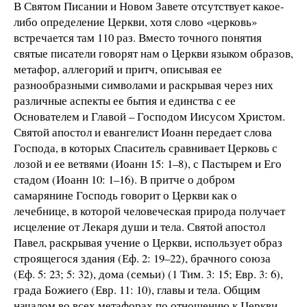
В Святом Писании и Новом Завете отсутствует какое-
либо определение Церкви, хотя слово «церковь»
встречается там 110 раз. Вместо точного понятия
святые писатели говорят нам о Церкви языком образов,
метафор, аллегорий и притч, описывая ее
разнообразными символами и раскрывая через них
различные аспекты ее бытия и единства с ее
Основателем и Главой – Господом Иисусом Христом.
Святой апостол и евангелист Иоанн передает слова
Господа, в которых Спаситель сравнивает Церковь с
лозой и ее ветвями (Иоанн 15: 1–8), с Пастырем и Его
стадом (Иоанн 10: 1–16). В притче о добром
самарянине Господь говорит о Церкви как о
лечебнице, в которой человеческая природа получает
исцеление от Лекаря души и тела. Святой апостол
Павел, раскрывая учение о Церкви, использует образ
строящегося здания (Еф. 2: 19–22), брачного союза
(Еф. 5: 23; 5: 32), дома (семьи) (1 Тим. 3: 15; Евр. 3: 6),
града Божиего (Евр. 11: 10), главы и тела. Общим
началом во всех метафорах по отношению к Церкви