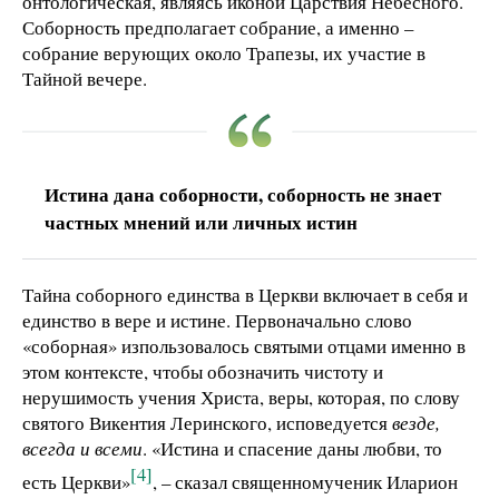
онтологическая, являясь иконой Царствия Небесного.
Соборность предполагает собрание, а именно –
собрание верующих около Трапезы, их участие в
Тайной вечере.
Истина дана соборности, соборность не знает
частных мнений или личных истин
Тайна соборного единства в Церкви включает в себя и
единство в вере и истине. Первоначально слово
«соборная» изпользовалось святыми отцами именно в
этом контексте, чтобы обозначить чистоту и
нерушимость учения Христа, веры, которая, по слову
святого Викентия Леринского, исповедуется
везде
,
в
сегда
и вс
ем
и
. «Истина и спасение даны любви, то
[4]
есть Церкви»
, – сказал священномученик Иларион