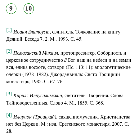
9
10
[1]
Иоанн Златоуст
, святитель. Толкование на книгу
Деяний. Беседа 7, 2. М., 1993. С. 45.
[2]
Помазанский Михаил
, протопресвитер. Соборность и
церковное сотрудничество // Бог наш на небеси и на земли
вся, елика восхоте, сотвори (Пс. 113: 11): апологетические
очерки (1978–1982). Джорданвилль: Свято-Троицкий
монастырь, 1985. С. 67–76.
[3]
Кирилл Иерусалимский
, святитель. Творения. Слова
Тайноводственныя. Слово 4. М., 1855. С. 368.
[4]
Иларион
(Троицкий
)
, священномученик. Христианства
нет без Церкви. М.: изд. Сретенского монастыря, 2007. С.
28.