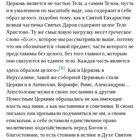
Церковь является не частью Тела, а самим Телом, пусть
и в умаленном по масштабу виде, она содержит в себе
образ целого, подобно тому, как в Святой Евхаристии
всякая частичка Святых Даров содержит целое Тело
Христово. Ту же смысловую нагрузку несет греческое
слово «ὅλος», которое мы рассматривали выше, потому
что им обозначается «такой предмет, части которого не
представимы без целого, без того главного, которым
они связуются во единое тело. Каждая часть является
[8]
здесь образом целого»
. Как и Церковь в
Иерусалиме, такой же соборной Церковью стали
Церкви и в Антиохии, Коринфе, Риме, Александрии…
Апостолские мужи в своих посланиях к другим
Поместным Церквям обращались не как имеющие
власть над ними, а как наставники и советники. В своих
письмах они призывали подчиняться не им, а своим
епископам, а себе оставили единственное право
молитвенно ходатайствовать перед Богом о
благостоянии, то есть стоянии в истине и Духе Святом