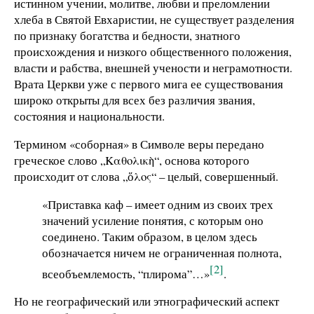
истинном учении, молитве, любви и преломлении
хлеба в Святой Евхаристии, не существует разделения
по признаку богатства и бедности, знатного
происхождения и низкого общественного положения,
власти и рабства, внешней учености и неграмотности.
Врата Церкви уже с первого мига ее существования
широко открыты для всех без различия звания,
состояния и национальности.
Термином «соборная» в Символе веры передано
греческое слово „Καθολικὴ“, основа которого
происходит от слова „ὅλος“ – целый, совершенный.
«Приставка каф – имеет одним из своих трех
значений усиление понятия, с которым оно
соединено. Таким образом, в целом здесь
обозначается ничем не ограниченная полнота,
[2]
всеобъемлемость, “плирома”…»
.
Но не географический или этнографический аспект