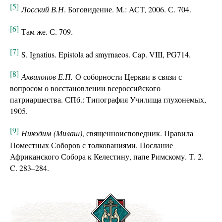
[5]
Лосский В.Н
. Боговидение. М.: ACT, 2006. С. 704.
[6]
Там же. С. 709.
[7]
S. Ignatius. Epistola ad smyrnaeos. Cap. VIII, PG714.
[8]
Аквилонов Е.П.
О соборности Церкви в связи с
вопросом о восстановлении всероссийского
патриаршества. СПб.: Типография Училища глухонемых,
1905.
[9]
Никодим
(
Милаш
)
, священноисповедник. Правила
Поместных Соборов с толкованиями. Послание
Африканского Собора к Келестину, папе Римскому. Т. 2.
C. 283–284.