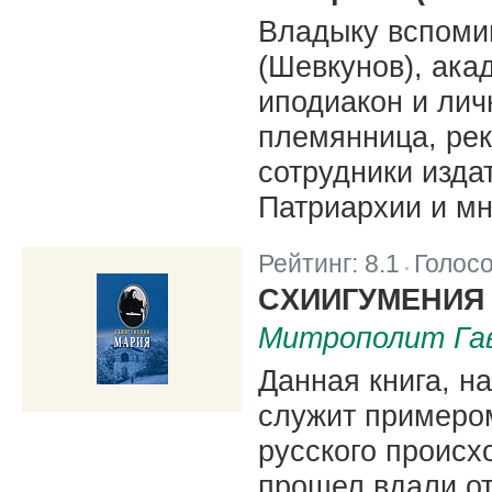
Владыку вспоми
(Шевкунов), ака
иподиакон и лич
племянница, ре
сотрудники изда
Патриархии и мн
Рейтинг:
8.1
Голос
|
CХИИГУМЕНИЯ
Митрополит Гав
Данная книга, н
служит примеро
русского происх
прошел вдали от