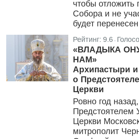
чтобы отложить
Собора и не уча
будет перенесен
Рейтинг:
9.6
Голос
|
«ВЛАДЫКА ОН
НАМ»
Архипастыри и
о Предстоятел
Церкви
Ровно год назад,
Предстоятелем 
Церкви Московск
митрополит Черн