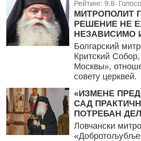
Рейтинг:
9.8
Голос
|
МИТРОПОЛИТ Г
РЕШЕНИЕ НЕ Е
НЕЗАВИСИМО 
Болгарский митр
Критский Собор,
Москвы», отнош
совету церквей.
«ИЗМЕНЕ ПРЕД
САД ПРАКТИЧН
ПОТРЕБАН ДЕ
Ловчански митро
«Добротољубље» 