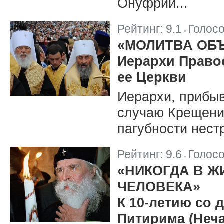
Онуфрий...
Рейтинг:
9.1
Голос
|
«МОЛИТВА ОБ
Иерархи Право
ее Церкви
Иерархи, прибыв
случаю Крещения
пагубности нест
Рейтинг:
9.6
Голос
|
«НИКОГДА В Ж
ЧЕЛОВЕКА»
К 10-летию со 
Питирима (Неча