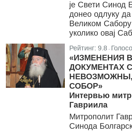
је Свети Синод 
донео одлуку да
Великом Сабору
уколико овај Са
Рейтинг:
9.8
Голос
|
«ИЗМЕНЕНИЯ 
ДОКУМЕНТАХ 
НЕВОЗМОЖНЫ,
СОБОР»
Интервью митр
Гавриила
Митрополит Гав
Синода Болгарск