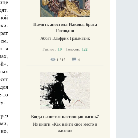
нице
дят.
сной
Память апостола Иакова, брата
ски.
Господня
трят
Аббат Эльфрик Грамматик
ем,
от я
Рейтинг:
10
Голосов:
122
ах,
1 312
4
ой»,
елых
осят
 для
е-то
у.
ерез
Когда начнется настоящая жизнь?
ми,
Из книги «Как найти свое место в
 но,
жизни​»