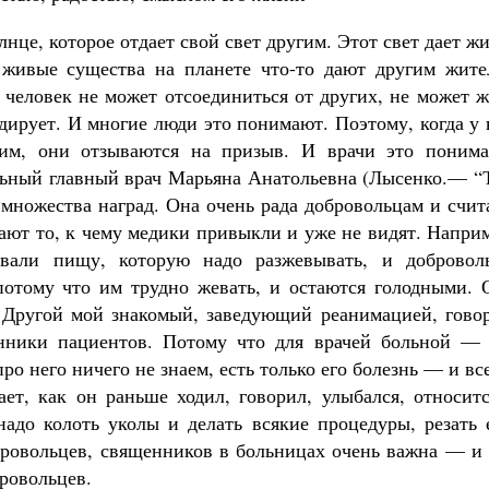
це, которое отдает свой свет другим. Этот свет дает ж
е живые существа на планете что-то дают другим жите
 человек не может отсоединиться от других, не может 
адирует. И многие люди это понимают. Поэтому, когда у
гим, они отзываются на призыв. И врачи это понима
ельный главный врач Марьяна Анатольевна (Лысенко.— “
 множества наград. Она очень рада добровольцам и счит
чают то, к чему медики привыкли и уже не видят. Напри
вали пищу, которую надо разжевывать, и добровол
 потому что им трудно жевать, и остаются голодными. 
 Другой мой знакомый, заведующий реанимацией, говор
нники пациентов. Потому что для врачей больной — 
ро него ничего не знаем, есть только его болезнь — и вс
ает, как он раньше ходил, говорил, улыбался, относит
надо колоть уколы и делать всякие процедуры, резать 
обровольцев, священников в больницах очень важна — и
бровольцев.