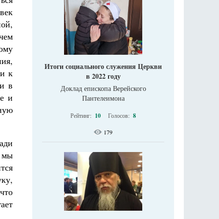
овек
ной,
чем
ому
ия,
Итоги социального служения Церкви
ми к
в 2022 году
и в
Доклад епископа Верейского
е и
Пантелеимона
ную
Рейтинг:
10
Голосов:
8
179
ади
, мы
тся
ку,
 что
ает