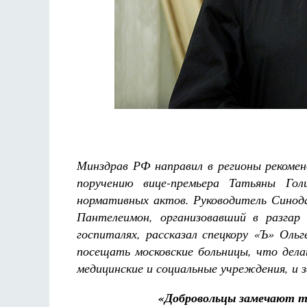
Разлуки не будет
Фредерика де Грааф
Минздрав РФ направил в регионы рекомен
поручению вице-премьера Татьяны Гол
нормативных актов. Руководитель Синода
Пантелеимон, организовавший в разгар
госпиталях, рассказал спецкору «Ъ» Оль
посещать московские больницы, что дела
медицинские и социальные учреждения, и 
«Добровольцы замечают то