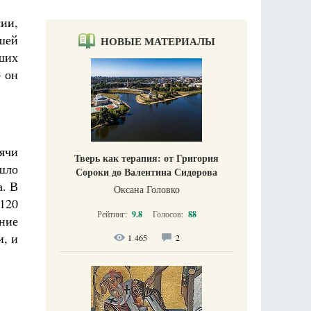
ии,
шей
НОВЫЕ МАТЕРИАЛЫ
ших
— он
ячи
Тверь как терапия: от Григория
шло
Сороки до Валентина Сидорова
а. В
Оксана Головко
120
Рейтинг:
9.8
Голосов:
88
ние
и, и
1 465
2