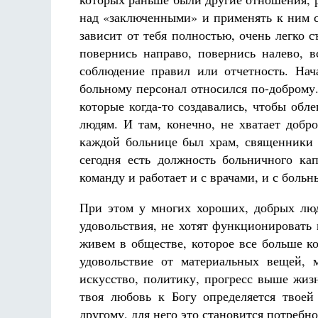
над «заключенными» и применять к ним с
зависит от тебя полностью, очень легко
повернись направо, повернись налево, в
соблюдение правил или отчетность. Нач
больному персонал относился по-доброму
которые когда-то создавались, чтобы обл
людям. И там, конечно, не хватает добр
каждой больнице был храм, священники
сегодня есть должность больничного к
команду и работает и с врачами, и с больн
При этом у многих хороших, добрых люд
удовольствия, не хотят функционировать
живем в обществе, которое все больше к
удовольствие от материальных вещей, 
искусство, политику, прогресс выше жиз
твоя любовь к Богу определяется твоей
другому, для него это становится потребн