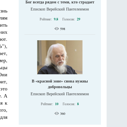
Бог всегда рядом с теми, кто страдает
Епископ Верейский Пантелеимон
изнь
лям
Рейтинг:
9.8
Голосов:
29
жить
598
 них
ют.
Ъ”),
ает,
мер,
ьцы
Они
В «красной зоне» снова нужны
ит,
добровольцы
это
Епископ Верейский Пантелеимон
е. А
ся к
Рейтинг:
10
Голосов:
8
его,
360
 для