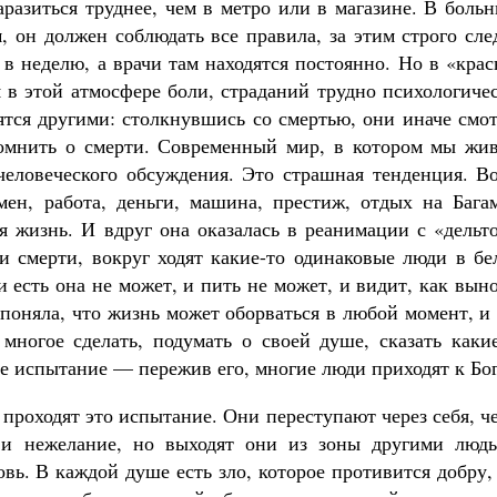
аразиться труднее, чем в метро или в магазине. В боль
 он должен соблюдать все правила, за этим строго сле
 в неделю, а врачи там находятся постоянно. Но в «кра
я в этой атмосфере боли, страданий трудно психологиче
вятся другими: столкнувшись со смертью, они иначе смо
помнить о смерти. Современный мир, в котором мы жив
 человеческого обсуждения. Это страшная тенденция. В
н, работа, деньги, машина, престиж, отдых на Багам
я жизнь. И вдруг она оказалась в реанимации с «дельт
 и смерти, вокруг ходят какие-то одинаковые люди в б
и есть она не может, и пить не может, и видит, как вын
 поняла, что жизнь может оборваться в любой момент, и
 многое сделать, подумать о своей душе, сказать каки
ое испытание — пережив его, многие люди приходят к Бог
проходят это испытание. Они переступают через себя, ч
ь и нежелание, но выходят они из зоны другими людь
овь. В каждой душе есть зло, которое противится добру,