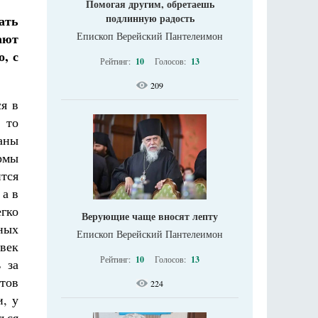
Помогая другим, обретаешь
подлинную радость
ать
Епископ Верейский Пантелеимон
ают
, с
Рейтинг:
10
Голосов:
13
209
я в
 то
аны
рмы
тся
 а в
гко
Верующие чаще вносят лепту
ных
Епископ Верейский Пантелеимон
овек
Рейтинг:
10
Голосов:
13
 за
тов
224
, у
ться