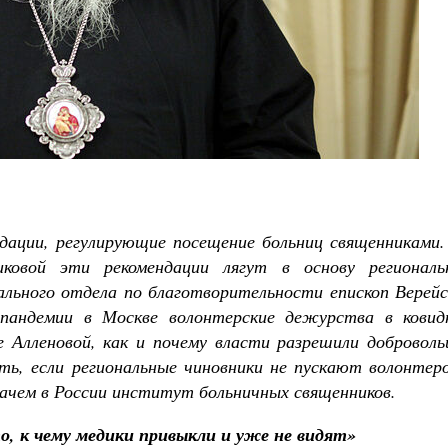
Великомученик Георгий Победоносец. Н
святого
Роман Котов
Как найти своё место в жизни
Кирилл Мурышев
дации, регулирующие посещение больниц священниками.
иковой эти рекомендации лягут в основу региональ
льного отдела по благотворительности епископ Верейс
 пандемии в Москве волонтерские дежурства в ковид
ге Алленовой, как и почему власти разрешили добровол
ть, если региональные чиновники не пускают волонтеро
зачем в России институт больничных священников.
, к чему медики привыкли и уже не видят»