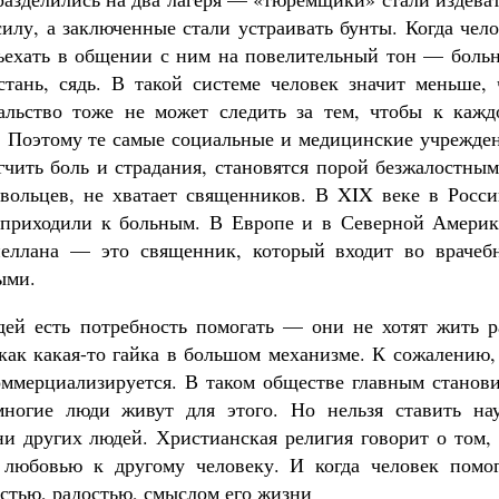
илу, а заключенные стали устраивать бунты. Когда чел
 съехать в общении с ним на повелительный тон — боль
стань, сядь. В такой системе человек значит меньше, 
альство тоже не может следить за тем, чтобы к кажд
. Поэтому те самые социальные и медицинские учрежден
егчить боль и страдания, становятся порой безжалостны
овольцев, не хватает священников. В XIX веке в Росси
 приходили к больным. В Европе и в Северной Америк
апеллана — это священник, который входит во врачеб
ыми.
ей есть потребность помогать — они не хотят жить р
 как какая-то гайка в большом механизме. К сожалению
оммерциализируется. В таком обществе главным станови
многие люди живут для этого. Но нельзя ставить нау
ни других людей. Христианская религия говорит о том,
 любовью к другому человеку. И когда человек помог
остью, радостью, смыслом его жизни