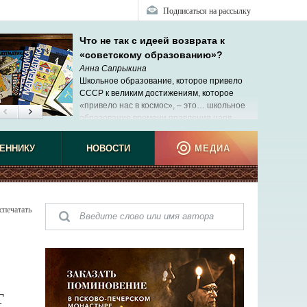
Подписаться на рассылку
Что не так с идеей возврата к
«советскому образованию»?
Анна Сапрыкина
Школьное образование, которое привело
СССР к великим достижениям, которое
«привело нас в космос», ‒ это… школьное
образование времени правления царя
Николая II.
ЕННИКУ
НОВОСТИ
МЕДИА
спечатать
Т