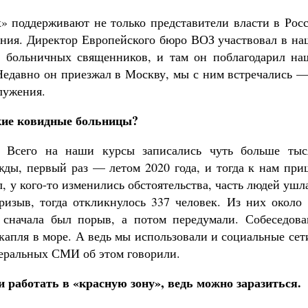
» поддерживают не только представители власти в Росс
ения. Директор Европейского бюро ВОЗ участвовал в на
 больничных священников, и там он поблагодарил на
 Недавно он приезжал в Москву, мы с ним встречались 
лужения.
кие ковидные больницы?
 Всего на наши курсы записались чуть больше тыс
ды, первый раз — летом 2020 года, и тогда к нам при
ал, у кого-то изменились обстоятельства, часть людей ушл
ризыв, тогда откликнулось 337 человек. Из них около 
 сначала был порыв, а потом передумали. Собеседова
апля в море. А ведь мы использовали и социальные сет
едеральных СМИ об этом говорили.
 работать в «красную зону», ведь можно заразиться.