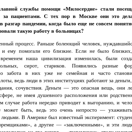
славной службы помощи «Милосердие» стали посещ
 за пациентами. С тех пор в Москве они это дел
в разгар пандемии, когда было еще не совсем понятно
изовали такую работу в больницах?
енный процесс. Раньше болеющий человек, нуждавшийс
 и ему помогали его близкие. Если не было близких,
 временем наша цивилизация изменилась, были созд
ольных, сирот, стариков. Появились разные фо
но забота в них уже не семейная и часто станови
лоты, ведь люди в этих институциях работают за деньги,
дания, сочувствия. Деньги — это опасная вещь, они ле
 сфере, не имея душевного расположения или родствен
ом случае работа нередко приводит к выгоранию, и чел
ое может быть, ведь это очень непросто — ухаживать
 людьми. В Америке был известный эксперимент: студен
тюремщиками», а другие — «заключенными», и эти люди
разделились на два лагеря — «тюремщики» стали издева