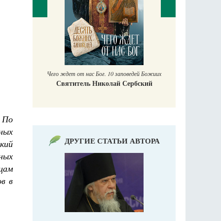
П
Е
аучись у
Чего ждет от нас Бог. 10 заповедей Божиих
Святитель Николай Сербский
 По
ных
ДРУГИЕ СТАТЬИ АВТОРА
кий
ных
ьцам
в в