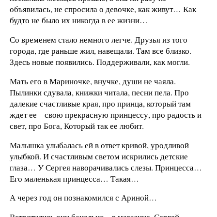
объявилась, не спросила о девочке, как живут… Как
будто не было их никогда в ее жизни…
Со временем стало немного легче. Друзья из того
города, где раньше жил, навещали. Там все близко.
Здесь новые появились. Поддерживали, как могли.
Мать его в Мариночке, внучке, души не чаяла.
Пылинки сдувала, книжки читала, песни пела. Про
далекие счастливые края, про принца, который там
ждет ее – свою прекрасную принцессу, про радость и
свет, про Бога, Который так ее любит.
Малышка улыбалась ей в ответ кривой, уродливой
улыбкой. И счастливым светом искрились детские
глаза… У Сергея наворачивались слезы. Принцесса…
Его маленькая принцесса… Такая…
А через год он познакомился с Ариной…
Встретились они банально – в магазине. Сергей