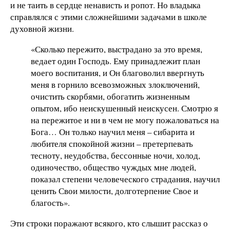
и не таить в сердце ненависть и ропот. Но владыка
справлялся с этими сложнейшими задачами в школе
духовной жизни.
«Сколько пережито, выстрадано за это время,
ведает один Господь. Ему принадлежит план
моего воспитания, и Он благоволил ввергнуть
меня в горнило всевозможных злоключений,
очистить скорбями, обогатить жизненным
опытом, ибо неискушенный неискусен. Смотрю я
на пережитое и ни в чем не могу пожаловаться на
Бога… Он только научил меня – сибарита и
любителя спокойной жизни – претерпевать
тесноту, неудобства, бессонные ночи, холод,
одиночество, общество чуждых мне людей,
показал степени человеческого страдания, научил
ценить Свои милости, долготерпение Свое и
благость».
Эти строки поражают всякого, кто слышит рассказ о