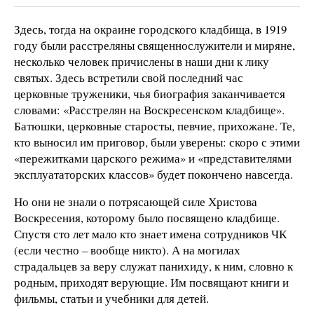
Здесь, тогда на окраине городского кладбища, в 1919
году были расстреляны священнослужители и миряне,
несколько человек причислены в наши дни к лику
святых. Здесь встретили свой последний час
церковные труженики, чья биография заканчивается
словами: «Расстрелян на Воскресенском кладбище».
Батюшки, церковные старосты, певчие, прихожане. Те,
кто выносил им приговор, были уверены: скоро с этими
«пережитками царского режима» и «представителями
эксплуататорских классов» будет покончено навсегда.
Но они не знали о потрясающей силе Христова
Воскресения, которому было посвящено кладбище.
Спустя сто лет мало кто знает имена сотрудников ЧК
(если честно – вообще никто). А на могилах
страдальцев за веру служат панихиду, к ним, словно к
родным, приходят верующие. Им посвящают книги и
фильмы, статьи и учебники для детей.