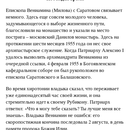
Епископа Вениамина (Милова) с Саратовом связывает
немного. Здесь еще совсем молодого человека,
задумывающегося о выборе жизненного пути,
благословили на монашество и указали на место
пострига – московский Данилов монастырь. Здесь на
протяжении шести месяцев 1955 года он нес свое
архипастырское служение. Когда Патриарху Алексию I
удалось вызволить архимандрита Вениамина из
очередной ссылки, 4 февраля 1955 в Богоявленском
кафедральном соборе он был рукоположен во
епископа Саратовского и Балашовского.
Во время хиротонии владыка сказал, что переживает
уже единонадесятый час своей жизни, и она
стремительно идет к своему Рубикону. Патриарх
ответил: «Что я могу тебе сказать? Ты лучше меня все
знаешь». Владыка Вениамин не ошибся: его
скоропостижная кончина последовала 2 августа, в день
памяти пророка Божия Илии.