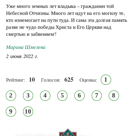
Уже много земных лет владыка – гражданин той
Небесной Отчизны. Много лет идут на его могилу те,
кто изнемогает на пути туда. И сама эта долгая память
разве не чудо победы Христа и Его Церкви над
смертью и забвением?
Марина Шмелева
2 июня 2022 г.
10
625
1
Рейтинг:
Голосов:
Оценка:
2
3
4
5
6
7
8
9
10