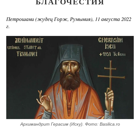
БЛАГОЧЕСТИЯ
Петрошани (жудец Горж, Румыния), 11 августа 2022
г.
Архимандрит Герасим (Иску). Фото: Basilica.ro