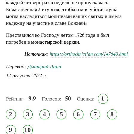
каждый четверг раз в неделю не пропускалась
Божественная Литургия, чтобы и моя убогая душа
могла насладиться молитвами ваших святых и имела
надежду на участие в славе Божией».
Преставился ко Господу летом 1726 года и был
погребен в монастырской церкви.
Источник:
https://orthochristian.com/147640.html
Перевод:
Дмитрий Лапа
12 августа 2022 г.
9.9
50
1
Рейтинг:
Голосов:
Оценка:
2
3
4
5
6
7
8
9
10