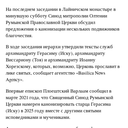
На последнем заседании в Лайничском монастыре в
минувшую субботу Синод митрополии Олтении
Румынской Православной Церкви обсудил
предложения о канонизации нескольких подвижников
благочестия.
В ходе заседания иерархи утвердили тексты служб
архимандриту Герасиму (Иску), архимандриту
Виссариону (Тоя) и архимандриту Иоанну
Хорезскому, которых, возможно, Церковь прославит в
лике святых, сообщает агентство «Basilica News
Agency».
Впервые епископ Плоештский Варлаам сообщил в
марте 2021 года, что Священный Синод Румынской
Церкви намерен канонизировать старца Герасима
(Иску) в 2025 году вместе с другими святыми
исповедниками и мучениками.