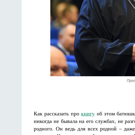
Разлуки не будет
Фредерика де Грааф
Про
Как рассказать про
книгу
об этом батюшке
никогда не бывала на его службах, не разг
родного. Он ведь для всех родной – даж