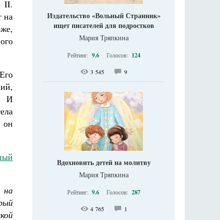
II.
Издательство «Вольный Странник»
т на
ищет писателей для подростков
же,
Мария Тряпкина
ого
Рейтинг:
9.6
Голосов:
124
3 545
9
Его
ий,
. И
тела
м он
ный
Вдохновить детей на молитву
Мария Тряпкина
 на
Рейтинг:
9.6
Голосов:
287
рый
4 765
1
кой