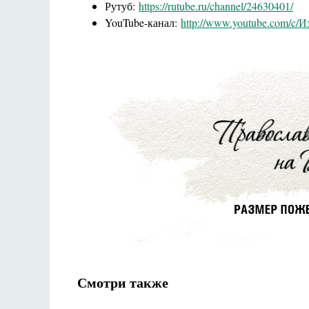
Рутуб:
https://rutube.ru/channel/24630401/
YouTube-канал:
http://www.youtube.com/c
Смотри также