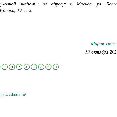
духовной академии по адресу: г. Москва, ул. Боль
убянка, 19, с. 3.
Мария Тряпк
19 октября 202
3
4
5
6
7
8
9
10
ttps://vsbook.ru/