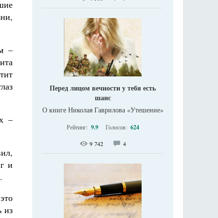
шие
зни,
м –
ита
атит
глаз
Перед лицом вечности у тебя есть
шанс
О книге Николая Гаврилова «Утешение»
х –
Рейтинг:
9.9
Голосов:
624
9 742
4
ил,
г и
.
 это
ь из