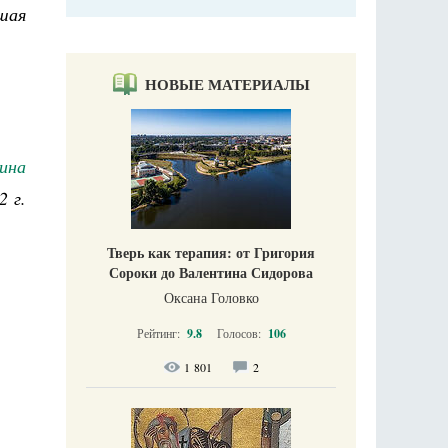
шая
НОВЫЕ МАТЕРИАЛЫ
ина
2 г.
Тверь как терапия: от Григория
Сороки до Валентина Сидорова
Оксана Головко
Рейтинг:
9.8
Голосов:
106
1 801
2