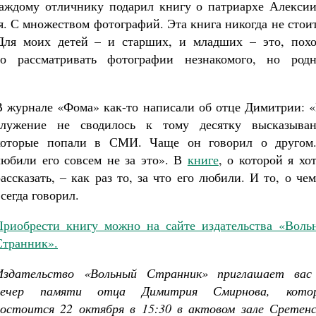
аждому отличнику подарил книгу о патриархе Алексии 
. С множеством фотографий. Эта книга никогда не стои
 Для моих детей – и старших, и младших – это, похо
то рассматривать фотографии незнакомого, но родн
В журнале «Фома» как-то написали об отце Димитрии: «
служение не сводилось к тому десятку высказыван
которые попали в СМИ. Чаще он говорил о другом
любили его совсем не за это». В
книге
, о которой я хо
рассказать, ‒ как раз то, за что его любили. И то, о че
сегда говорил.
Приобрести книгу можно на сайте издательства «Воль
Странник».
Издательство «Вольный Странник» приглашает вас
вечер памяти отца Димитрия Смирнова, кото
состоится 22 октября в 15:30 в актовом зале Сретенс