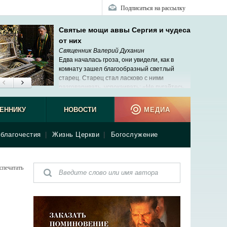
Подписаться на рассылку
Святые мощи аввы Сергия и чудеса
от них
Священник Валерий Духанин
Едва началась гроза, они увидели, как в
комнату зашел благообразный светлый
старец. Старец стал ласково с ними
разговаривать, успокаивать: «Не пугайтесь,
мама скоро придет».
ЕННИКУ
НОВОСТИ
МЕДИА
благочестия
|
Жизнь Церкви
|
Богослужение
спечатать