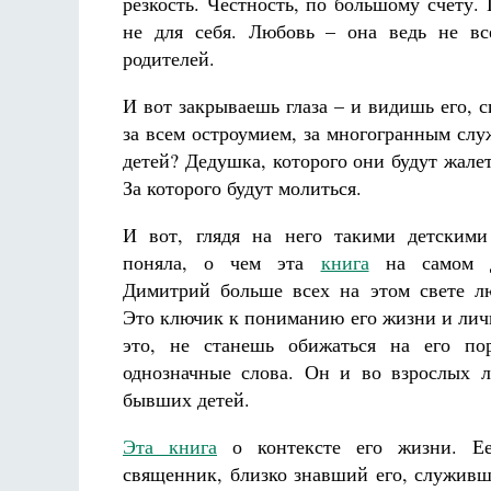
резкость. Честность, по большому счету
не для себя. Любовь – она ведь не все
родителей.
И вот закрываешь глаза – и видишь его, с
за всем остроумием, за многогранным слу
детей? Дедушка, которого они будут жале
За которого будут молиться.
И вот, глядя на него такими детскими
поняла, о чем эта
книга
на самом д
Димитрий больше всех на этом свете л
Это ключик к пониманию его жизни и лич
это, не станешь обижаться на его пор
однозначные слова. Он и во взрослых 
бывших детей.
Эта книга
о контексте его жизни. Ее
священник, близко знавший его, служивш