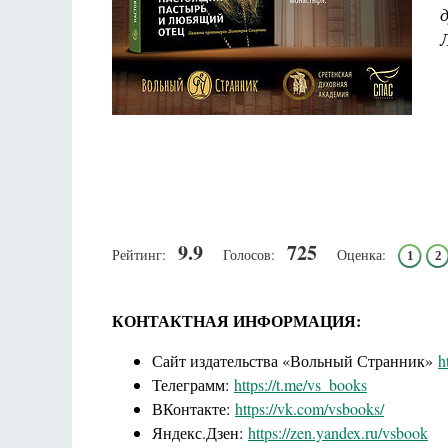
Л
9.9
725
Рейтинг:
Голосов:
Оценка:
1
2
КОНТАКТНАЯ ИНФОРМАЦИЯ:
Сайт издательства «Вольный Странник»
h
Телеграмм:
https://t.me/vs_books
ВКонтакте:
https://vk.com/vsbooks/
Яндекс.Дзен:
https://zen.yandex.ru/vsbook