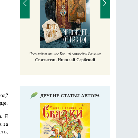
П
Е
аучись у
Чего ждет от нас Бог. 10 заповедей Божиих
Святитель Николай Сербский
ход?
ДРУГИЕ СТАТЬИ АВТОРА
дце.
. Я
к за
сть,