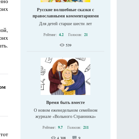
енно
оих
Русские волшебные сказки с
православными комментариями
Для детей старше шести лет
лой,
Рейтинг:
4.2
Голосов:
21
моих
ать.
539
ом
Время быть вместе
О новом еженедельном семейном
журнале «Вольного Странника»
Рейтинг:
9.7
Голосов:
211
этот
4 308
9