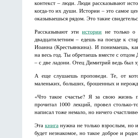
контекст – люди. Люди рассказывают ист
когда-то их души. Истории – это самое це
оказываешься рядом. Это такие свидетельс
Рассказывают эти
истории
не только о 
двадцатилетним – едешь на поезде к ста
Иоанна (Крестьянкина). И понимаешь, как
на весь год. Ты обретаешь вместе с отцом
– с две ладони. Отец Димитрий ведь был
А еще слушаешь проповеди. Те, от кот
маленьких, больших, брошенных и нерож
«Что такое счастье? Я за свою жизнь п
прочитал 1000 лекций, провел столько-т
написал тоже немало, но ничего счастливее
Эта
книга
нужна не только взрослым, но и
будет незнакомое, но такое доброе и родн