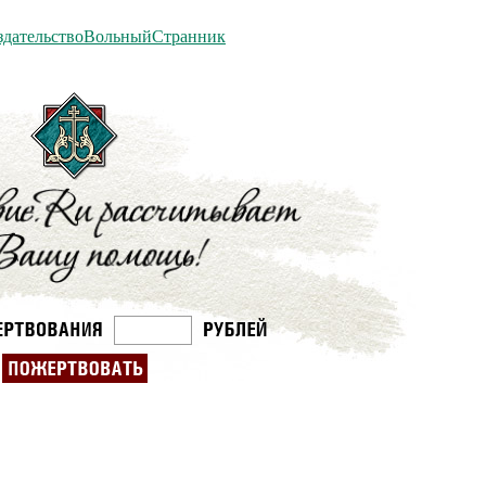
/ИздательствоВольныйСтранник