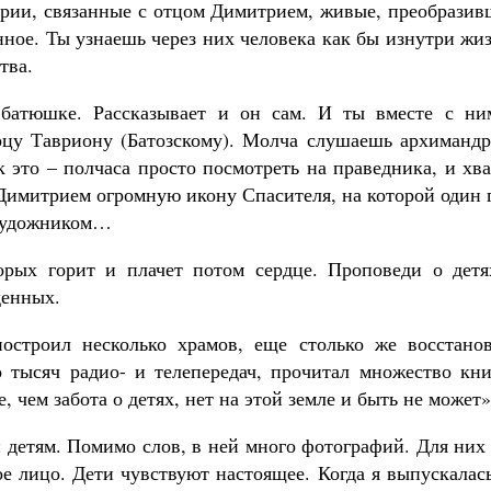
ории, связанные с отцом Димитрием, живые, преобразив
нное. Ты узнаешь через них человека как бы изнутри жи
тва.
батюшке. Рассказывает и он сам. И ты вместе с ни
рцу Тавриону (Батозскому). Молча слушаешь архимандр
 это – полчаса просто посмотреть на праведника, и хв
 Димитрием огромную икону Спасителя, на которой один 
 художником…
орых горит и плачет потом сердце. Проповеди о детя
денных.
остроил несколько храмов, еще столько же восстанов
о тысяч радио- и телепередач, прочитал множество кни
, чем забота о детях, нет на этой земле и быть не может»
 детям. Помимо слов, в ней много фотографий. Для них
ое лицо. Дети чувствуют настоящее. Когда я выпускалас