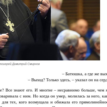
Великомученик Георгий Победоносец. Н
святого
Роман Котов
Как найти своё место в жизни
Кирилл Мурышев
тоиерей Димитрий Смирнов
‒ Батюшка, а где же вы
​‒ Выход? Только здесь, ‒ указал он на сер
? Все знают его. И многие – несравнимо больше, чем я
оваривала с ним. Но когда он умер, молилась за него, ка
е для тех, кого возмущала и обижала его прямолинейно