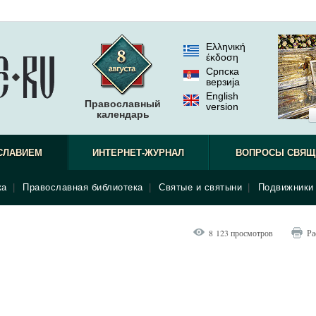
Ελληνική
έκδοση
Српска
верзиjа
English
Православный
version
календарь
СЛАВИЕМ
ИНТЕРНЕТ-ЖУРНАЛ
ВОПРОСЫ СВЯЩ
ка
|
Православная библиотека
|
Святые и святыни
|
Подвижники 
8 123 просмотров
Ра