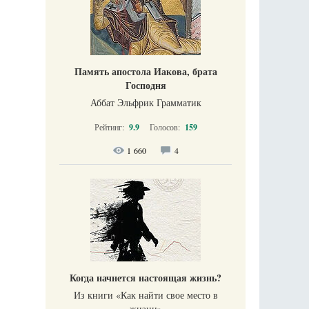
Память апостола Иакова, брата
Господня
Аббат Эльфрик Грамматик
Рейтинг:
9.9
Голосов:
159
1 660
4
Когда начнется настоящая жизнь?
Из книги «Как найти свое место в
жизни​»