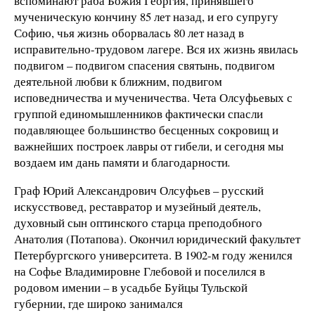
вспоминают раба Божия Георгия, принявшего
мученическую кончину 85 лет назад, и его супругу
Софию, чья жизнь оборвалась 80 лет назад в
исправительно-трудовом лагере. Вся их жизнь явилась
подвигом – подвигом спасения святынь, подвигом
деятельной любви к ближним, подвигом
исповедничества и мученичества. Чета Олсуфьевых с
группой единомышленников фактически спасли
подавляющее большинство бесценных сокровищ и
важнейших построек лавры от гибели, и сегодня мы
воздаем им дань памяти и благодарности
.
Граф Юрий Александрович Олсуфьев – русский
искусствовед, реставратор и музейный деятель,
духовный сын оптинского старца преподобного
Анатолия (Потапова). Окончил юридический факультет
Петербургского университета. В 1902-м году женился
на Софье Владимировне Глебовой и поселился в
родовом имении – в усадьбе Буйцы Тульской
губернии, где широко занимался